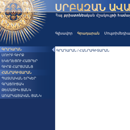
Գլխավոր
Գրադարան
Մուլտիմեդի
ԳՐԱԴԱՐԱՆ
ԳՐԱԴԱՐԱՆ / ՀԱՆՐԱԳԻՏԱՐԱՆ
ՍՈՒՐԲ ԳԻՐՔ
ԵԿԵՂԵՑՈՒ ՀԱՅՐԵՐ
ԳԻՐՔ ՀԱՐՑՄԱՆՑ
ՀԱՆՐԱԳԻՏԱՐԱՆ
ՊԱՏՄԱԿԱՆ ԵՐԿԵՐ
ԳՐԱՑՈՒՑԱԿ
ԹԵՄԱՏԻԿ ՑԱՆԿ
ԱՌԱՐԿԱՅԱԿԱՆ ՑԱՆԿ