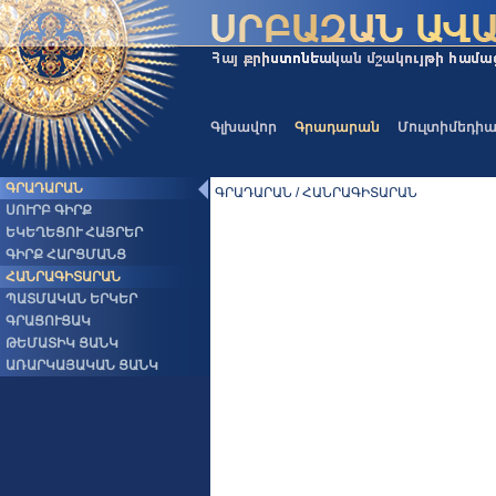
Գլխավոր
Գրադարան
Մուլտիմեդի
ԳՐԱԴԱՐԱՆ
ԳՐԱԴԱՐԱՆ / ՀԱՆՐԱԳԻՏԱՐԱՆ
ՍՈՒՐԲ ԳԻՐՔ
ԵԿԵՂԵՑՈՒ ՀԱՅՐԵՐ
ԳԻՐՔ ՀԱՐՑՄԱՆՑ
ՀԱՆՐԱԳԻՏԱՐԱՆ
ՊԱՏՄԱԿԱՆ ԵՐԿԵՐ
ԳՐԱՑՈՒՑԱԿ
ԹԵՄԱՏԻԿ ՑԱՆԿ
ԱՌԱՐԿԱՅԱԿԱՆ ՑԱՆԿ