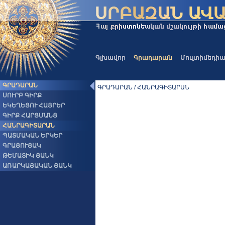
Գլխավոր
Գրադարան
Մուլտիմեդի
ԳՐԱԴԱՐԱՆ
ԳՐԱԴԱՐԱՆ / ՀԱՆՐԱԳԻՏԱՐԱՆ
ՍՈՒՐԲ ԳԻՐՔ
ԵԿԵՂԵՑՈՒ ՀԱՅՐԵՐ
ԳԻՐՔ ՀԱՐՑՄԱՆՑ
ՀԱՆՐԱԳԻՏԱՐԱՆ
ՊԱՏՄԱԿԱՆ ԵՐԿԵՐ
ԳՐԱՑՈՒՑԱԿ
ԹԵՄԱՏԻԿ ՑԱՆԿ
ԱՌԱՐԿԱՅԱԿԱՆ ՑԱՆԿ