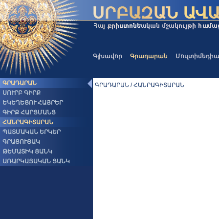
Գլխավոր
Գրադարան
Մուլտիմեդի
ԳՐԱԴԱՐԱՆ
ԳՐԱԴԱՐԱՆ / ՀԱՆՐԱԳԻՏԱՐԱՆ
ՍՈՒՐԲ ԳԻՐՔ
ԵԿԵՂԵՑՈՒ ՀԱՅՐԵՐ
ԳԻՐՔ ՀԱՐՑՄԱՆՑ
ՀԱՆՐԱԳԻՏԱՐԱՆ
ՊԱՏՄԱԿԱՆ ԵՐԿԵՐ
ԳՐԱՑՈՒՑԱԿ
ԹԵՄԱՏԻԿ ՑԱՆԿ
ԱՌԱՐԿԱՅԱԿԱՆ ՑԱՆԿ