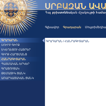
Գլխավոր
Գրադարան
Մուլտիմեդի
ԳՐԱԴԱՐԱՆ
ԳՐԱԴԱՐԱՆ / ՀԱՆՐԱԳԻՏԱՐԱՆ
ՍՈՒՐԲ ԳԻՐՔ
ԵԿԵՂԵՑՈՒ ՀԱՅՐԵՐ
ԳԻՐՔ ՀԱՐՑՄԱՆՑ
ՀԱՆՐԱԳԻՏԱՐԱՆ
ՊԱՏՄԱԿԱՆ ԵՐԿԵՐ
ԳՐԱՑՈՒՑԱԿ
ԹԵՄԱՏԻԿ ՑԱՆԿ
ԱՌԱՐԿԱՅԱԿԱՆ ՑԱՆԿ