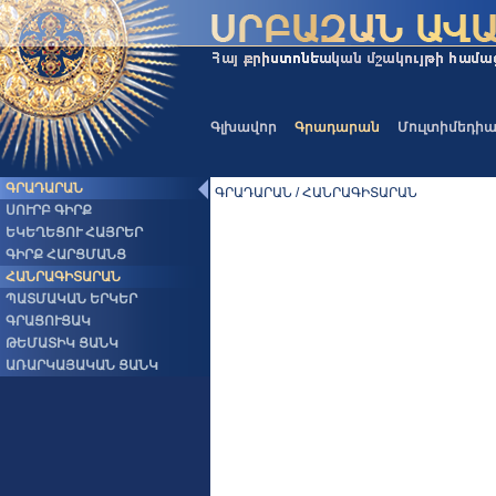
Գլխավոր
Գրադարան
Մուլտիմեդի
ԳՐԱԴԱՐԱՆ
ԳՐԱԴԱՐԱՆ / ՀԱՆՐԱԳԻՏԱՐԱՆ
ՍՈՒՐԲ ԳԻՐՔ
ԵԿԵՂԵՑՈՒ ՀԱՅՐԵՐ
ԳԻՐՔ ՀԱՐՑՄԱՆՑ
ՀԱՆՐԱԳԻՏԱՐԱՆ
ՊԱՏՄԱԿԱՆ ԵՐԿԵՐ
ԳՐԱՑՈՒՑԱԿ
ԹԵՄԱՏԻԿ ՑԱՆԿ
ԱՌԱՐԿԱՅԱԿԱՆ ՑԱՆԿ