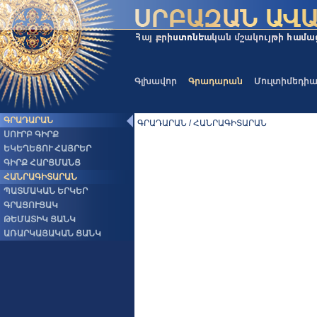
Գլխավոր
Գրադարան
Մուլտիմեդի
ԳՐԱԴԱՐԱՆ
ԳՐԱԴԱՐԱՆ / ՀԱՆՐԱԳԻՏԱՐԱՆ
ՍՈՒՐԲ ԳԻՐՔ
ԵԿԵՂԵՑՈՒ ՀԱՅՐԵՐ
ԳԻՐՔ ՀԱՐՑՄԱՆՑ
ՀԱՆՐԱԳԻՏԱՐԱՆ
ՊԱՏՄԱԿԱՆ ԵՐԿԵՐ
ԳՐԱՑՈՒՑԱԿ
ԹԵՄԱՏԻԿ ՑԱՆԿ
ԱՌԱՐԿԱՅԱԿԱՆ ՑԱՆԿ