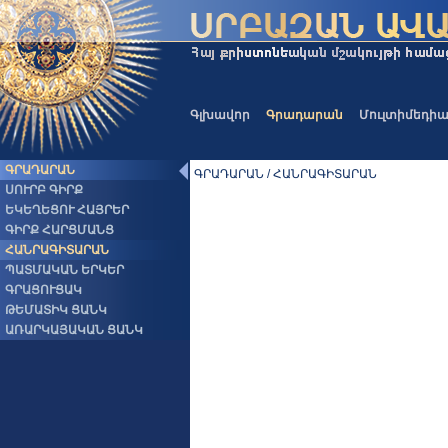
Գլխավոր
Գրադարան
Մուլտիմեդի
ԳՐԱԴԱՐԱՆ
ԳՐԱԴԱՐԱՆ / ՀԱՆՐԱԳԻՏԱՐԱՆ
ՍՈՒՐԲ ԳԻՐՔ
ԵԿԵՂԵՑՈՒ ՀԱՅՐԵՐ
ԳԻՐՔ ՀԱՐՑՄԱՆՑ
ՀԱՆՐԱԳԻՏԱՐԱՆ
ՊԱՏՄԱԿԱՆ ԵՐԿԵՐ
ԳՐԱՑՈՒՑԱԿ
ԹԵՄԱՏԻԿ ՑԱՆԿ
ԱՌԱՐԿԱՅԱԿԱՆ ՑԱՆԿ