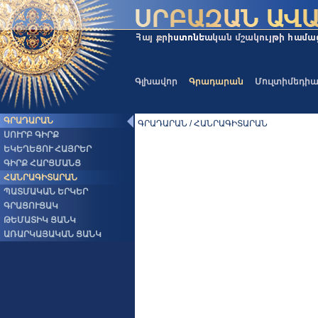
Գլխավոր
Գրադարան
Մուլտիմեդի
ԳՐԱԴԱՐԱՆ
ԳՐԱԴԱՐԱՆ / ՀԱՆՐԱԳԻՏԱՐԱՆ
ՍՈՒՐԲ ԳԻՐՔ
ԵԿԵՂԵՑՈՒ ՀԱՅՐԵՐ
ԳԻՐՔ ՀԱՐՑՄԱՆՑ
ՀԱՆՐԱԳԻՏԱՐԱՆ
ՊԱՏՄԱԿԱՆ ԵՐԿԵՐ
ԳՐԱՑՈՒՑԱԿ
ԹԵՄԱՏԻԿ ՑԱՆԿ
ԱՌԱՐԿԱՅԱԿԱՆ ՑԱՆԿ