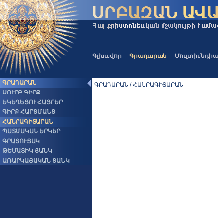
Գլխավոր
Գրադարան
Մուլտիմեդի
ԳՐԱԴԱՐԱՆ
ԳՐԱԴԱՐԱՆ / ՀԱՆՐԱԳԻՏԱՐԱՆ
ՍՈՒՐԲ ԳԻՐՔ
ԵԿԵՂԵՑՈՒ ՀԱՅՐԵՐ
ԳԻՐՔ ՀԱՐՑՄԱՆՑ
ՀԱՆՐԱԳԻՏԱՐԱՆ
ՊԱՏՄԱԿԱՆ ԵՐԿԵՐ
ԳՐԱՑՈՒՑԱԿ
ԹԵՄԱՏԻԿ ՑԱՆԿ
ԱՌԱՐԿԱՅԱԿԱՆ ՑԱՆԿ