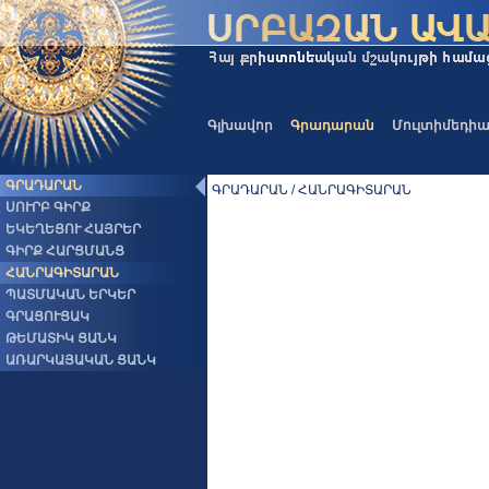
Գլխավոր
Գրադարան
Մուլտիմեդի
ԳՐԱԴԱՐԱՆ
ԳՐԱԴԱՐԱՆ / ՀԱՆՐԱԳԻՏԱՐԱՆ
ՍՈՒՐԲ ԳԻՐՔ
ԵԿԵՂԵՑՈՒ ՀԱՅՐԵՐ
ԳԻՐՔ ՀԱՐՑՄԱՆՑ
ՀԱՆՐԱԳԻՏԱՐԱՆ
ՊԱՏՄԱԿԱՆ ԵՐԿԵՐ
ԳՐԱՑՈՒՑԱԿ
ԹԵՄԱՏԻԿ ՑԱՆԿ
ԱՌԱՐԿԱՅԱԿԱՆ ՑԱՆԿ