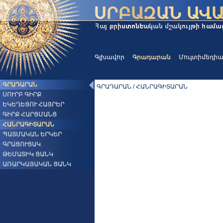
Գլխավոր
Գրադարան
Մուլտիմեդի
ԳՐԱԴԱՐԱՆ
ԳՐԱԴԱՐԱՆ / ՀԱՆՐԱԳԻՏԱՐԱՆ
ՍՈՒՐԲ ԳԻՐՔ
ԵԿԵՂԵՑՈՒ ՀԱՅՐԵՐ
ԳԻՐՔ ՀԱՐՑՄԱՆՑ
ՀԱՆՐԱԳԻՏԱՐԱՆ
ՊԱՏՄԱԿԱՆ ԵՐԿԵՐ
ԳՐԱՑՈՒՑԱԿ
ԹԵՄԱՏԻԿ ՑԱՆԿ
ԱՌԱՐԿԱՅԱԿԱՆ ՑԱՆԿ