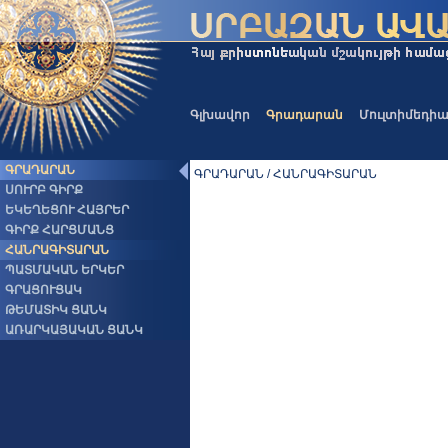
Գլխավոր
Գրադարան
Մուլտիմեդի
ԳՐԱԴԱՐԱՆ
ԳՐԱԴԱՐԱՆ / ՀԱՆՐԱԳԻՏԱՐԱՆ
ՍՈՒՐԲ ԳԻՐՔ
ԵԿԵՂԵՑՈՒ ՀԱՅՐԵՐ
ԳԻՐՔ ՀԱՐՑՄԱՆՑ
ՀԱՆՐԱԳԻՏԱՐԱՆ
ՊԱՏՄԱԿԱՆ ԵՐԿԵՐ
ԳՐԱՑՈՒՑԱԿ
ԹԵՄԱՏԻԿ ՑԱՆԿ
ԱՌԱՐԿԱՅԱԿԱՆ ՑԱՆԿ