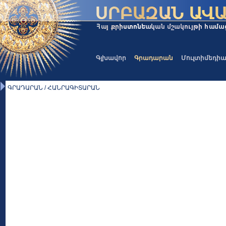
Գլխավոր
Գրադարան
Մուլտիմեդի
ԳՐԱԴԱՐԱՆ / ՀԱՆՐԱԳԻՏԱՐԱՆ