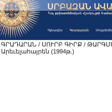
Գլխավոր
Գրադարան
Մուլտիմ
ԳՐԱԴԱՐԱՆ / ՍՈՒՐԲ ԳԻՐՔ / ԹԱՐԳ
Արեւելահայրեն (1994թ.)