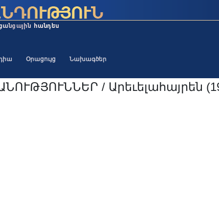
եդիա
Օրացույց
Նախագծեր
ՆՈՒԹՅՈՒՆՆԵՐ / Արեւելահայրեն (19