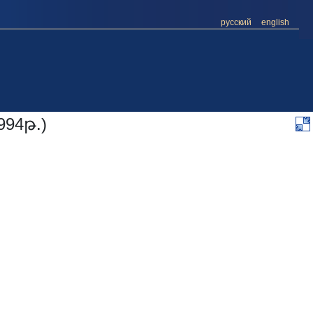
русский
english
94թ.)