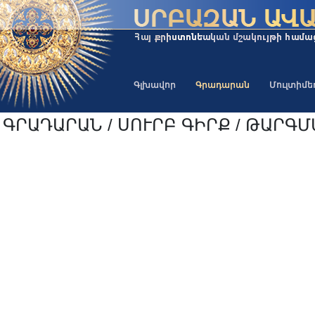
Գլխավոր
Գրադարան
Մուլտիմ
ԳՐԱԴԱՐԱՆ / ՍՈՒՐԲ ԳԻՐՔ / ԹԱՐԳՄԱ