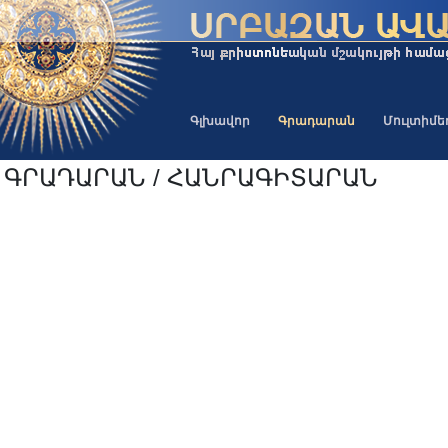
Գլխավոր
Գրադարան
Մուլտիմ
ԳՐԱԴԱՐԱՆ / ՀԱՆՐԱԳԻՏԱՐԱՆ