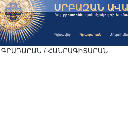
Գլխավոր
Գրադարան
Մուլտիմ
ԳՐԱԴԱՐԱՆ / ՀԱՆՐԱԳԻՏԱՐԱՆ