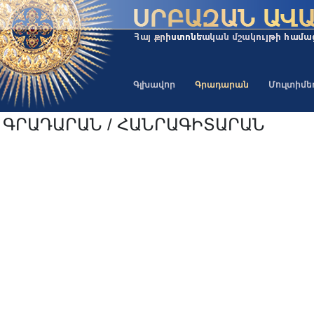
Գլխավոր
Գրադարան
Մուլտիմ
ԳՐԱԴԱՐԱՆ / ՀԱՆՐԱԳԻՏԱՐԱՆ