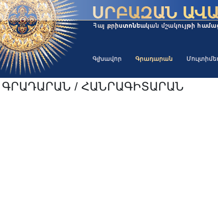
Գլխավոր
Գրադարան
Մուլտիմ
ԳՐԱԴԱՐԱՆ / ՀԱՆՐԱԳԻՏԱՐԱՆ