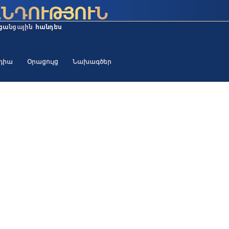
եդիա
Օրացույց
Նախագծեր