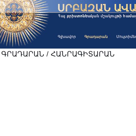
Գլխավոր
Գրադարան
Մուլտիմ
ԳՐԱԴԱՐԱՆ / ՀԱՆՐԱԳԻՏԱՐԱՆ