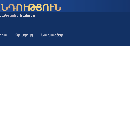
եդիա
Օրացույց
Նախագծեր