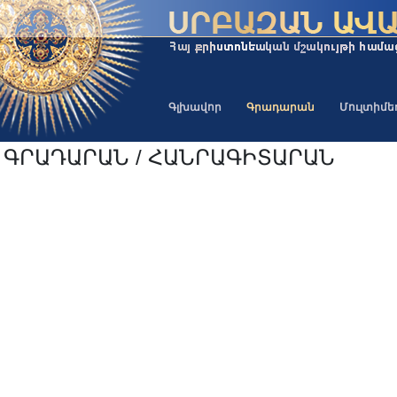
Գլխավոր
Գրադարան
Մուլտիմ
ԳՐԱԴԱՐԱՆ / ՀԱՆՐԱԳԻՏԱՐԱՆ