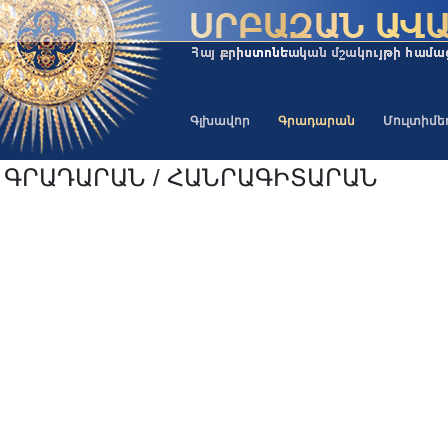
Գլխավոր
Գրադարան
Մուլտիմ
ԳՐԱԴԱՐԱՆ / ՀԱՆՐԱԳԻՏԱՐԱՆ