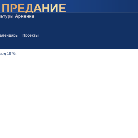
алендарь
Проекты
од 1876г.