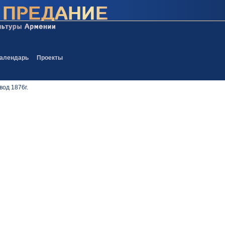
алендарь
Проекты
од 1876г.