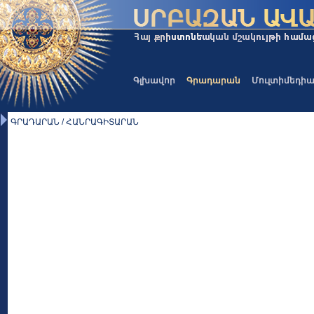
Գլխավոր
Գրադարան
Մուլտիմեդի
ԳՐԱԴԱՐԱՆ / ՀԱՆՐԱԳԻՏԱՐԱՆ