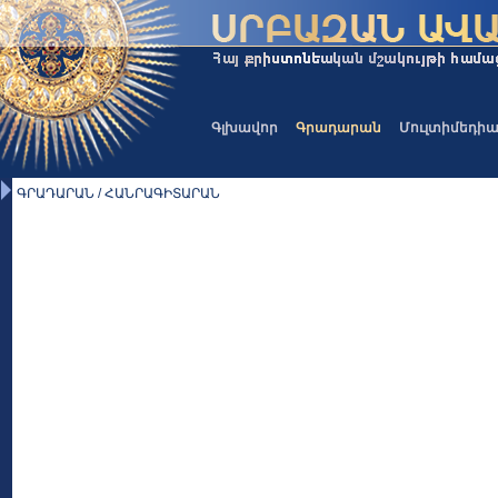
Գլխավոր
Գրադարան
Մուլտիմեդի
ԳՐԱԴԱՐԱՆ / ՀԱՆՐԱԳԻՏԱՐԱՆ