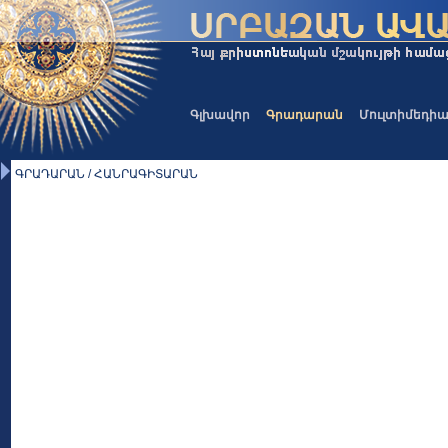
Գլխավոր
Գրադարան
Մուլտիմեդի
ԳՐԱԴԱՐԱՆ / ՀԱՆՐԱԳԻՏԱՐԱՆ