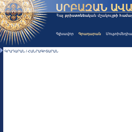
Գլխավոր
Գրադարան
Մուլտիմեդի
ԳՐԱԴԱՐԱՆ / ՀԱՆՐԱԳԻՏԱՐԱՆ