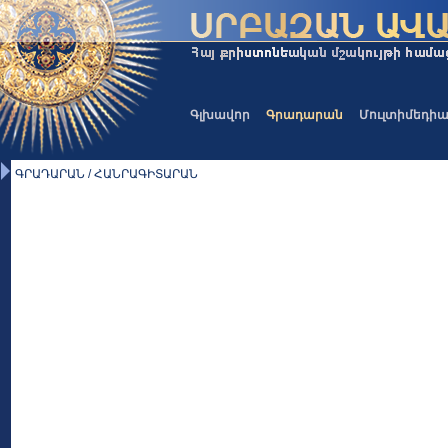
Գլխավոր
Գրադարան
Մուլտիմեդի
ԳՐԱԴԱՐԱՆ / ՀԱՆՐԱԳԻՏԱՐԱՆ