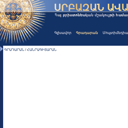
Գլխավոր
Գրադարան
Մուլտիմեդի
ԳՐԱԴԱՐԱՆ / ՀԱՆՐԱԳԻՏԱՐԱՆ