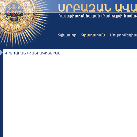
Գլխավոր
Գրադարան
Մուլտիմեդի
ԳՐԱԴԱՐԱՆ / ՀԱՆՐԱԳԻՏԱՐԱՆ