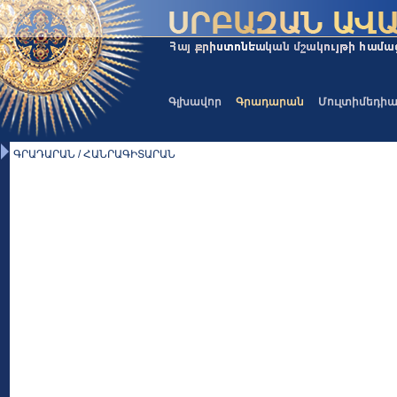
Գլխավոր
Գրադարան
Մուլտիմեդի
ԳՐԱԴԱՐԱՆ / ՀԱՆՐԱԳԻՏԱՐԱՆ