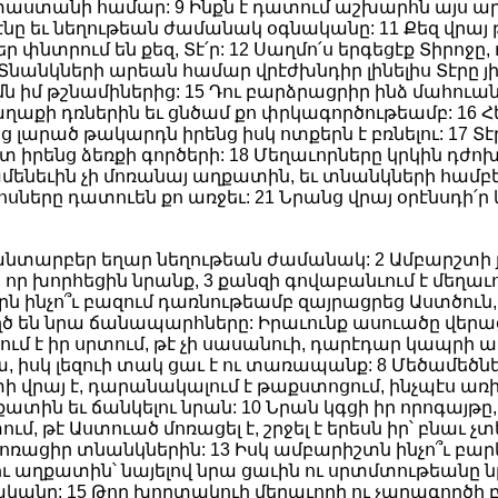
տանի համար: 9 Ինքն է դատում աշխարհն այս արդ
ը եւ նեղութեան ժամանակ օգնականը: 11 Քեզ վրայ թող
եր փնտրում են քեզ, Տէ՛ր: 12 Սաղմո՛ս երգեցէք Տիրոջը,
Տնանկների արեան համար վրէժխնդիր լինելիս Տէրը յիշ
ւմն իմ թշնամիներից: 15 Դու բարձրացրիր ինձ մահուան
աղաքի դռներին եւ ցնծամ քո փրկագործութեամբ: 16 
ց լարած թակարդն իրենց իսկ ոտքերն է բռնելու: 17 
իրենց ձեռքի գործերի: 18 Մեղաւորները կրկին դժոխք
ենեւին չի մոռանայ աղքատին, եւ տնանկների համբերութ
սները դատուեն քո առջեւ: 21 Նրանց վրայ օրէնսդի՛ր 
իր, անտարբեր եղար նեղութեան ժամանակ: 2 Ամբարշտի
որ խորհեցին նրանք, 3 քանզի գովաբանւում է մեղաւո
աւորն ինչո՞ւ բազում դառնութեամբ զայրացրեց Աստծուն
ծ են նրա ճանապարհները: Իրաւունք ասուածը վերացե
ւմ է իր սրտում, թէ չի սասանուի, դարէդար կապրի ա
րա, իսկ լեզուի տակ ցաւ է ու տառապանք: 8 Մեծամե
ի վրայ է, դարանակալում է թաքստոցում, ինչպէս առի
տին եւ ճանկելու նրան: 10 Նրան կգցի իր որոգայթը,
ում, թէ Աստուած մոռացել է, շրջել է երեսն իր՝ բնաւ չտ
 մոռացիր տնանկներին: 13 Իսկ ամբարիշտն ինչո՞ւ բարկ
ս դու աղքատին՝ նայելով նրա ցաւին ու սրտմտութեանը 
ականը: 15 Թող խորտակուի մեղաւորի ու չարագործի բ