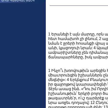
ԱՌԱՐԿԱՅԱԿԱՆ ՑԱՆԿ
1 Երանելի է այն մարդը, որն
հետ համախոհ չի լինում, 2 ա
նման է ջրերի հոսանքի վրայ 
անի, կյաջողուի նրան: 4 Այսպ
ամբարիշտները չեն դիմանայ 
ճանապարհները, իսկ ամբար
1 Ինչո՞ւ խռովութիւն արեցին
միաւորուեցին իշխաններն ըն
մեզնից»: 4 Երկնքում Բնակու
իր զայրոյթով կսարսափեցնի ն
Տէրն ասաց ինձ. «Դու իմ Որդի
իշխանութիւն՝ երկրի բոլոր ծ
թագաւորնե՛ր, ո՛ւշ դարձրէք 
նրա առջեւ դողալով: 12 Ընդո
զայրոյթը բորբոքուած լինի: 13