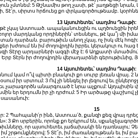
ուն չմտնեմ: 5 Թշնամիս թող չասի, թէ՝ յաղթեցի նրան,
ի, Տէ՛ր, սիրտս հրճուեց քո փրկագործութեամբ. կօրհներ
13 Այսուհետեւ՝ սաղմոս Դաւթի:
թէ չկայ Աստուած. ապականուեցին ու պղծուեցին իրենց
 բոլոր մարդկանց որդիներին՝ տեսնելու, թէ կա՞յ մի իմ
ն դարձան. բարութիւն անող չկայ, ոչ իսկ մէկ հոգի: 
քեր խժռում են իմ ժողովրդին իբրեւ կերակուր ու հաց եւ
անզի Տէրը արդարների ազգի մէջ է: 6 Աղքատի մտածմուն
 Երբ Տէրն իր ժողովրդին վերադարձնի գերութիւնից, Յա
14 Այսուհետեւ՝ սաղմոս Դաւթի:
նում կամ ո՞վ պիտի բնակուի քո սուրբ լեռան վրայ. 2
ւմ իր սրտում: 3 Ով չի նենգել իր լեզուով եւ ընկերո
ւ չարագործն անարգուած է նրա աչքում: Այդպիսին փ
ամին եր երդումն իր չի դրժում: 5 Իր արծաթը վաշխով չ
ի սասանուի:
15
2 Պահպանի՛ր ինձ, Աստուա՛ծ, քանզի քեզ վրայ դրեցի յ
: 3 Քո սրբերին, որոնք քո երկրում են, սքանչելագործ
ւնները, որ այսուհետեւ յաճախակի են դառնալու: Չե
իմ շրթունքներով: 5 Տէ՜ր, իմ ժառանգութեան եւ իմ բ