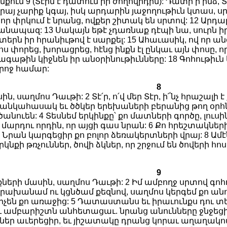
ունքում 9 (Տէրն է դատում իր ժողովրդին): Դատի՛ր ինձ
այ չարիք կգայ, իսկ արդարին յաջողութիւն կտաս, ս
 որ փրկում է նրանց, ովքեր շիտակ են սրտով: 12 Ար
հանապազ: 13 Սակայն եթէ չդառնաք դէպի նա, սուրն իր
տերն իր հրանիւթով է սարքել: 15 Ահաւասիկ, ով որ ան
ոս փորեց, խորացրեց, հէնց ինքն էլ ընկաւ այն փոսը
ագաթին կիջնեն իր անօրինութիւնները: 18 Գոհութիւ
րոջ համար:
8
ին, սաղմոս Դաւթի: 2 Տէ՛ր, ո՛վ մեր Տէր, ի՜նչ հրաշալ
անկահասակ եւ ծծկեր երեխաների բերանից թող օրհնու
նուեն: 4 Տեսնեմ երկինքը՝ քո մատների գործը, լուս
կամ՝ մարդու որդին, որ այցի գաս նրան: 6 Քո հրեշտակն
րան կարգեցիր քո բոլոր ձեռակերտների վրայ: 8 Ամէն
երկնքի թռչուններ, ծովի ձկներ, որ շրջում են ծովերի հոսա
9
քների մասին, սաղմոս Դաւթի: 2 Իմ ամբողջ սրտով գոհ
րախանամ ու կցնծամ քեզնով, սաղմոս կերգեմ քո անո
որչեն քո առաջից: 5 Դատաստանս եւ իրաւունքս դու տ
 ամբարիշտն անհետացաւ. նրանց անունները ջնջեցիր 
եր աւերեցիր, եւ յիշատակը դրանց կորաւ աղաղակով: