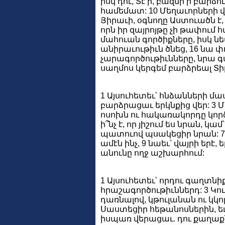
իսկ դու, Տէ՛ր, բազմի՛ր բարձ
համեմատ: 10 Մեղաւորների վր
Յիրաւի, օգնողը Աստուածն է,
որն իր զայրոյթը չի թափում 
մահուան գործիքները, իսկ նե
անիրաւութիւն ծնեց, 16 նա փ
չարագործութիւնները, նրա գ
սաղմոս կերգեմ բարձրեալ Տի
1 Այսուհետեւ՝ հնձանների մաս
բարձրացաւ երկնքից վեր: 3 Մ
ոսոխն ու հակառակորդը կործա
ի՞նչ է, որ յիշում ես նրան, 
պատուով պսակեցիր նրան: 7 Ն
ամէն ինչ, 9 նաեւ՝ վայրի երէ, 
անունը ողջ աշխարհում:
1 Այսուհետեւ՝ որդու գաղտնի
հրաշագործութիւններդ: 3 Կու
դառնալով, կթուլանան ու կկ
Սաստեցիր հեթանոսներին, եւ
իսպառ վերացաւ. դու քաղաքն