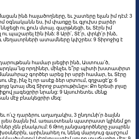
զմացան ինձ հալածողները, եւ շատերը ելան իմ դէմ: 3
, իմ օգնականն ես, իմ փառքը եւ գլուխս բարձր
 ննջեցի ու քուն մտայ. զարթնեցի, եւ Տէրն իմ
 պաշարել էին ինձ: 8 Արի՛, Տէ՛ր, փրկի՛ր ինձ,
ու մեղաւորների ատամները կփշրես: 9 Տիրոջից է
դարութեան համար լսեցիր ինձ, Աստուա՛ծ,
 Մարդկա՛նց որդիներ, մինչեւ ե՞րբ պիտի խստասիրտ
զարմանահրաշ գործեր արեց իր սրբի համար, եւ Տէրը
 մէջ, ինչ էլ որ ասէք ձեր սրտում, զղջացէ՛ք: 6
ոյց կտայ մեզ Տիրոջ բարութիւնը»: Քո երեսի լոյսը
րիքով յագեցրիր նրանց: 9 Այսուհետեւ մենք
ան մէջ բնակեցրիր մեզ:
ւ ո՛ւշ դարձրու աղաղակիս, 3 ընդունի՛ր ձայնն
ան լսես ձայնն իմ. առաւօտեան պատրաստ կլինեմ քո
տներ չեն բնակւում: 6 Թող յանցագործները չապրեն
ախօսներին, արիւնահեղ ու նենգ մարդուց գարշում
ել ակնածանքով կերկրպագեմ սուրբ տաճարիդ մէջ: 9