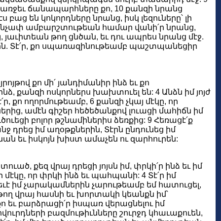
մ առջեւ ճանապարհները քո, 10 քանզի նրանց
 բաց են կոկորդները նրանց, իսկ լեզուները՝ լի
ց անչափ ամբարշտութեան համար վանի՛ր նրանց,
յ, յաւիտեան թող ցնծան, եւ դու ապրես նրանց մէջ.
րին. Տէ՛ր, քո սպառազինութեամբ պաշտպանեցիր
ոյթով քո մի՛ յանդիմանիր ինձ եւ քո
ինձ, քանզի ոսկորներս խախտուել են: 4 Անձն իմ յոյժ
է՛ր, քո ողորմութեամբ, 6 քանզի չկայ մէկը, որ
ներից, ամէն գիշեր հեծեծանքով լուացի մահիճն իմ
ւծուեցի բոլոր թշնամիներիս ձեռքից: 9 Հեռացէ՛ք
անջ դրեց իմ աղօթքներին, Տէրն ընդունեց իմ
ան եւ իսկոյն խիստ ամաչեն ու զարհուրեն:
ւած, քեզ վրայ դրեցի յոյսն իմ, փրկի՛ր ինձ եւ իմ
ի մէկը, որ փրկի ինձ եւ պահպանի: 4 Տէ՛ր իմ
րբեւէ իմ չարակամներին չարութեամբ եմ հատուցել,
 թող վրայ հասնի եւ խորտակի կեանքն իմ՝
քո եւ բարձրացի՛ր իսպառ վերացնելու իմ
ովուրդների բազմութիւնները շուրջդ կհաւաքուեն,