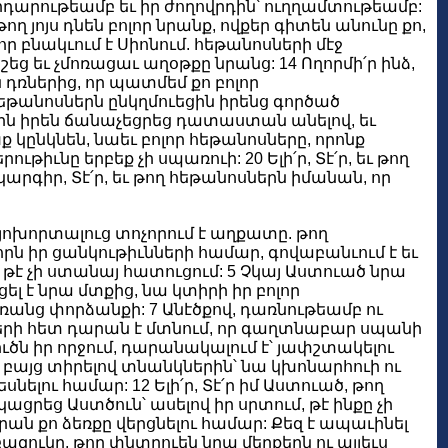
արութեամբ եւ իր ժողովրդին՝ ուղղամտութեամբ:
 յոյս դնեն բոլոր նրանք, ովքեր գիտեն անունը քո,
 որ բնակւում է Սիոնում. հեթանոսների մէջ
եց եւ չմոռացաւ աղօթքը նրանց: 14 Ողորմի՛ր ինձ,
 դռներից, որ պատմեմ քո բոլոր
Հեթանոսներն ընկղմուեցին իրենց գործած
Տէրն իրեն ճանաչեցրեց դատաստան անելով, եւ
 կընկնեն, նաեւ բոլոր հեթանոսները, որոնք
իւնը երբեք չի սպառուի: 20 Ելի՛ր, Տէ՛ր, եւ թող
կարգիր, Տէ՛ր, եւ թող հեթանոսներն իմանան, որ
 յոխորտալուց տոչորում է աղքատը. թող
րն իր ցանկութիւնների համար, գովաբանւում է եւ
, թէ չի ստանայ հատուցում: 5 Չկայ Աստուած նրա
լ է նրա մտքից, նա կտիրի իր բոլոր
ռանց փորձանքի: 7 Անէծքով, դառնութեամբ ու
ծների հետ դարան է մտնում, որ գաղտնաբար սպանի
ւծն իր որջում, դարանակալում է՝ յափշտակելու
 բայց տիրելով տնանկներին՝ նա կխոնարհուի ու
եսնելու համար: 12 Ելի՛ր, Տէ՛ր իմ Աստուած, թող
ացրեց Աստծուն՝ ասելով իր սրտում, թէ ինքը չի
նրան քո ձեռքը վերցնելու համար: Քեզ է ապաւինել
ազուկը, թող փնտրուեն նրա մեղքերն ու այլեւս