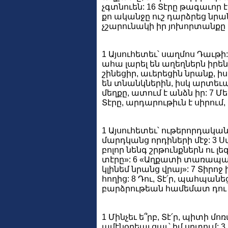
չգտնուեն: 16 Տէրը թագաւոր է
քո ականջը ուշ դարձրեց նր
չշարունակի իր յոխորտանքը 
1 Այսուհետեւ՝ սաղմոս Դաւթի: 
ահա լարել են աղեղներն իրեն
շինեցիր, աւերեցին նրանք, իս
են տնանկներին, իսկ արտեւան
մեղքը, ատում է անձն իր: 7 Մ
Տէրը, արդարութիւն է սիրում
1 Այսուհետեւ՝ ութերորդական
մարդկանց որդիների մէջ: 3 
բոլոր նենգ շրթունքներն ու լ
տէրը»: 6 «Աղքատի տառապանք
կլինեմ նրանց վրայ»: 7 Տիր
հողից: 8 Դու, Տէ՛ր, պահպանե
բարձրութեան համեմատ դու մ
1 Մինչեւ ե՞րբ, Տէ՛ր, պիտի մ
ամէնօրեայ ցաւ՝ իմ սրտում: 3 Մ