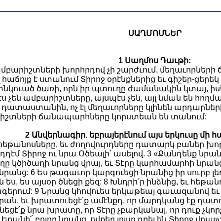
ՍԱՂՄՈՍՆԵՐ
1 Սաղմոս Դաւթի:
 ամբարիշտների խորհրդով չի շարժւում, մեղաւորներ
յլ հաճոյք է ստանում Տիրոջ օրէնքներից եւ գիշեր-ցեր
տնկուած ծառի, որն իր պտուղը ժամանակին կտայ, իսկ ն
էս չեն ամբարիշտները, այսպէս չեն, այլ նման են հողմա
դատաստանին, ոչ էլ մեղաւորները կլինեն արդարների
իշտների ճանապարհները կորստեան են տանում:
2 Անվերնագիր. եբրայերէնում այս երկուսը մի 
 հեթանոսները, եւ ժողովուրդները դատարկ բաներ խոր
դդէմ Տիրոջ ու նրա Օծեալի՝ ասելով. 3 «Քանդենք նր
ողը կծիծաղի նրանց վրայ, եւ Տէրը կարհամարհի նրան
րանց: 6 Ես թագաւոր կարգուեցի նրանից իր սուրբ լեռ
ն ես, ես այսօր ծնեցի քեզ: 8 Խնդրի՛ր ինձնից, եւ հե
ագերում: 9 Նրանց կհովուես երկաթեայ գաւազանով եւ
սրան, եւ խրատուեցէ՛ք ամէնքդ, որ մարդկանց էք դատու
ւնեցէ՛ք նրա խրատը, որ Տէրը չբարկանայ, որ դուք չ
 Երանի՜ բոլոր նրանց, ովքեր յոյսը դրել են Տիրոջ վրայ»