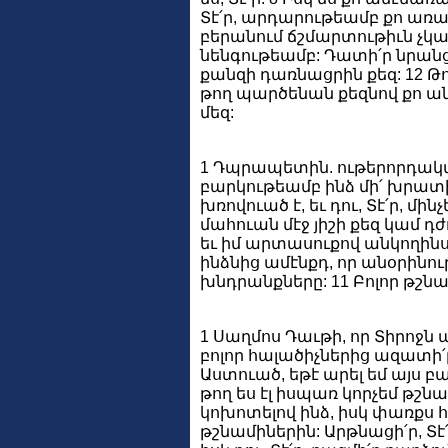
Տէ՛ր, արդարութեամբ քո առա
բերանում ճշմարտութիւն չկայ
նենգութեամբ: Դատի՛ր նրանց
քանզի դառնացրին քեզ: 12 Թող
թող պարծենան քեզնով քո ան
մեզ:
1 Դպրապետին. ութերորդական 
բարկութեամբ ինձ մի՛ խրատիր:
խռովուած է, եւ դու, Տէ՛ր, մին
մահուան մէջ յիշի քեզ կամ դ
եւ իմ արտասուքով անկողինս թ
ինձնից ամէնքդ, որ անօրինութ
խնդրանքները: 11 Բոլոր թշնա
1 Սաղմոս Դաւթի, որ Տիրոջն ա
բոլոր հալածիչներից ազատի՛ր 
Աստուած, եթէ արել եմ այս բա
թող ես էլ իսպառ կորչեմ թշն
կոխոտելով ինձ, իսկ փառքս հ
թշնամիներին: Արթնացի՛ր, Տէ