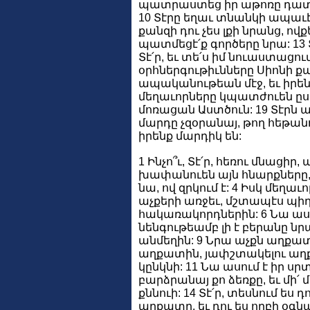
պատրաստեց իր աթոռը դատաս
10 Տէրը եղաւ տնանկի ապաւէն
քանզի դու չես լքի նրանց, ովք
պատմեցէ՛ք գործերը նրա: 13 
Տէ՛ր, եւ տե՛ս իմ նուաստացո
օրհներգութիւնները Սիոնի ք
ապականութեան մէջ, եւ իրեն
մեղաւորները կպատժուեն ըստ 
մոռացան Աստծուն: 19 Տէրն ամ
մարդը չզօրանայ, թող հեթանո
իրենք մարդիկ են:
1 Ինչո՞ւ, Տէ՛ր, հեռու մնաց
խափանուեն այն հնարքները, 
նա, ով զրկում է: 4 Իսկ մեղ
աչքերի առջեւ, մշտապէս պիղ
հակառակորդներին: 6 Նա ասո
նենգութեամբ լի է բերանը ն
անմեղին: 9 Նրա աչքն աղքատ
աղքատին, յափշտակելու աղքա
կընկնի: 11 Նա ասում է իր սրտ
բարձրանայ քո ձեռքը, եւ մի՛
քննուի: 14 Տէ՛ր, տեսնում ե
աղքատը, եւ դու ես որբի օգն