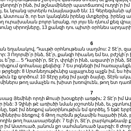
ջնորդի՛ր ինձ, իմ թշնամիների պատճառով ուղղի՛ր ի
, եւ նրանց սրտերն ունայնացած են: 11 Գերեզմանի պէս
, Աստուա՛ծ, որ ետ կանգնեն իրենց մտքերից. իրեն
 ուրախանան բոլոր նրանք, որ յոյս են դնում քեզ վրա
ունը սիրողները, 13 քանզի դու պիտի օրհնես արդա
6
եղանակով, Դաւթի օրհնութեան սաղմոս: 2 Տէ՛ր, զայր
 3 Ողորմի՛ր ինձ, Տէ՛ր, քանզի հիւանդ եմ ես, բժշկի՛ր 
չեւ ե՞րբ… 5 Դարձի՛ր, Տէ՛ր, փրկի՛ր ինձ, ազատի՛ր ինձ, Տ
ժոխքում գոհանայ քեզնից: 7 Ես յոգնեցի իմ հառաչանք
րջեցի: 8 Սրտնեղութիւնից այլայլուեց աչքն իմ, ես հի
իւն էք գործում: 10 Տէրը լսեց իմ լացի ձայնը, Տէրն ակ
միներս թող ամաչեն ու խիստ խռովուեն, թող ետ դառն
7
սաց Յեմինի որդի Քուսի խօսքերի առթիւ: 2 Տէ՛ր իմ Աստո
ինձ: 3 Չլինի թէ առիւծի նման յօշոտեն ինձ, եւ չգտնու
նը, եթէ իմ ձեռքով անօրինութիւն եմ գործել, 5 եթէ ե
ամիներիս ձեռքով: 6 Թող ուրեմն թշնամին հալածի ինձ,
ողին թող հաւասարեցնի: 7 Ելի՛ր, Տէ՛ր, բարկութեամբ 
՛ր իմ Աստուած, յանուն քո սահմանուած կարգի: 8 Ժող