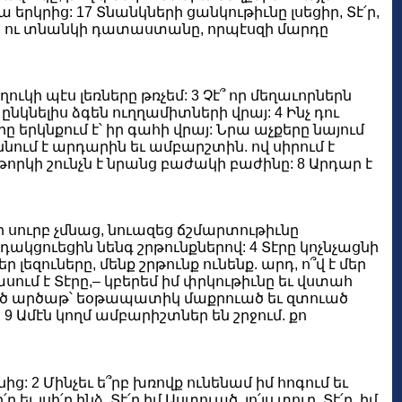
 երկրից: 17 Տնանկների ցանկութիւնը լսեցիր, Տէ՛ր,
ի ու տնանկի դատաստանը, որպէսզի մարդը
ճղուկի պէս լեռները թռչեմ: 3 Չէ՞ որ մեղաւորներն
նկնելիս ձգեն ուղղամիտների վրայ: 4 Ինչ դու
րը երկնքում է՝ իր գահի վրայ: Նրա աչքերը նայում
նում է արդարին եւ ամբարշտին. ով սիրում է
ոթորկի շունչն է նրանց բաժակի բաժինը: 8 Արդար է
զի սուրբ չմնաց, նուազեց ճշմարտութիւնը
ակցուեցին նենգ շրթունքներով: 4 Տէրը կոչնչացնի
լեզուները, մենք շրթունք ունենք. արդ, ո՞վ է մեր
ում է Տէրը,– կբերեմ իմ փրկութիւնը եւ վստահ
ձուած արծաթ՝ եօթապատիկ մաքրուած եւ զտուած
 9 Ամէն կողմ ամբարիշտներ են շրջում. քո
ից: 2 Մինչեւ ե՞րբ խռովք ունենամ իմ հոգում եւ
ւ լսի՛ր ինձ, Տէ՛ր իմ Աստուած, լո՛յս տուր, Տէ՛ր, իմ