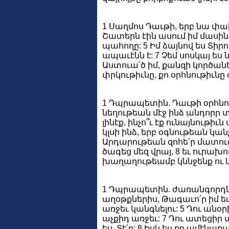
1 Սաղմոս Դաւթի, երբ նա փախե
Շատերն էին ասում իմ մասին. 
պահողը: 5 Իմ ձայնով ես Տիրոջ
ապաւէնն է: 7 Չեմ սոսկայ ես 
Աստուա՛ծ իմ, քանզի կործանե
փրկութիւնը, քո օրհնութիւնը 
1 Դպրապետին. Դաւթի օրհնու
նեղութեան մէջ ինձ անդորր տ
լինէք. ինչո՞ւ էք ունայնութի
կլսի ինձ, երբ օգնութեան կանչ
Արդարութեան զոհե՛ր մատուցէք
ծագեց մեզ վրայ, 8 եւ ուրախո
խաղաղութեամբ կննջենք ու կ
1 Դպրապետին. ժառանգորդների
աղօթքներիս, Թագաւո՛ր իմ եւ
առջեւ կանգնելու: 5 Դու անօ
աչքիդ առջեւ: 7 Դու ատեցիր 
ես, Տէ՛ր: 8 Իսկ ես քո ամէն