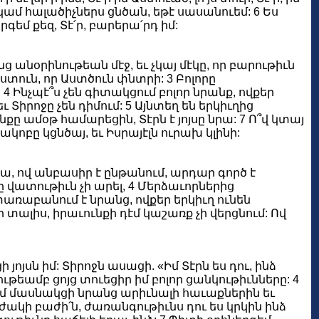
 կամ հալածիչներս ցնծան, եթէ սասանուեմ: 6 Ես
գեմ քեզ, Տէ՛ր, բարերա՛րդ իմ:
 անօրինութեան մէջ, եւ չկայ մէկը, որ բարութիւն
աստուն, որ Աստծուն փնտրի: 3 Բոլորը
4 Ինչպէ՞ս չեն գիտակցում բոլոր նրանք, ովքեր
 Տիրոջը չեն դիմում: 5 Այնտեղ են երկիւղից
քը ամօթ համարեցին, Տէրն է յոյսը նրա: 7 Ո՞վ կտայ
կոբը կցնծայ, եւ Իսրայէլն ուրախ կլինի:
 նա, ով անբասիր է ընթանում, արդար գործ է
ջը վատութիւն չի արել, 4 Մերձաւորներից
առաբանում է նրանց, ովքեր երկիւղ ունեն
ի տալիս, իրաւունքի դէմ կաշառք չի վերցնում: Ով
ոյսն իմ: Տիրոջն ասացի. «Իմ Տէրն ես դու, ինձ
ութեամբ ցոյց տուեցիր իմ բոլոր ցանկութիւնները: 4
մ մասնակցի նրանց արիւնալի հաւաքներին եւ
աժակի բաժի՛ն, ժառանգութիւնս դու ես կրկին ինձ