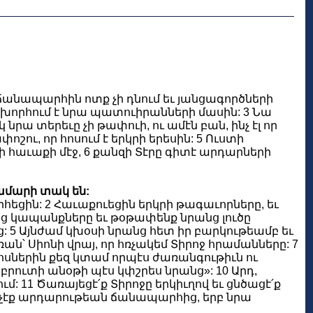
ի ճանապարհին ոտք չի դնում եւ յանցագործների
եկ խորհում է նրա պատուիրանների մասին: 3 Նա
րա տերեւը չի թափուի, ու ամէն բան, ինչ էլ որ
փոշու, որ հոսում է երկրի երեսին: 5 Ուստի
 հաւաքի մէջ, 6 քանզի Տէրը գիտէ արդարների
համարի տակ են:
հեցին: 2 Հաւաքուեցին երկրի թագաւորները, եւ
անց կապանքները եւ թօթափենք նրանց լուծը
ց: 5 Այնժամ կխօսի նրանց հետ իր բարկութեամբ եւ
ան՝ Սիոնի վրայ, որ հռչակեմ Տիրոջ հրամանները: 7
թանոսներին քեզ կտամ որպէս ժառանգութիւն ու
 բրուտի անօթի պէս կփշրես նրանց»: 10 Արդ,
մ: 11 Ծառայեցէ՛ք Տիրոջը երկիւղով եւ ցնծացէ՛ք
կորչէք արդարութեան ճանապարհից, երբ նրա
: