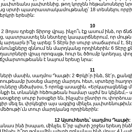
 յաւիտեանս յաւիտենից. թող կորչեն հեթանոսները նրա
անց սրտի պատրաստակամութեանը՝ 18 տեսնելու որբ
երկրի երեսին:
10
2 Յոյսս դրեցի Տիրոջ վրայ. ինչո՞ւ էք ասում ինձ, որ ճն
ց, պատրաստել են նետերը կապարճներում, որ մութն ը
կ արդարն ի՞նչ արեց: 5 Տէրն իր սուրբ տաճարում է, Տէ
ունքները զննում են մարդկանց որդիներին: 6 Տէրը քն
եղաւորների վրայ որոգայթ, հուր եւ ծծումբ կտեղայ, փ
, ճշմարտութեանն է նայում երեսը նրա:
11
ների մասին, սաղմոս Դաւթի: 2 Փրկի՛ր ինձ, Տէ՛ր, քան
Ստութեամբ խօսեց մարդը մարդու հետ, սրտերը հաղորդ
եզուները մեծախօս, 5 որոնք ասացին. «Երկարացնենք մեր 
ի եւ տնանկի հեծութեան համար այժմ ես կելնեմ,– աս
ոջ խօսքերը սուրբ խօսքեր են, ինչպէս ընտիր ու փոր
ցիր մեզ եւ փրկեցիր այս ազգից մինչեւ յաւիտենութիւն:
եծութի՛ւն տուր մարդկանց որդիներին:
12 Այսուհետեւ՝ սաղմոս Դաւթի:
ոռանաս ինձ իսպառ, մինչեւ ե՞րբ պիտի շրջես երեսդ ինձն
ինչեւ ե՞րբ թշնամին պիտի բռնանայ ինձ վրայ: 4 Նայի՛ր ե