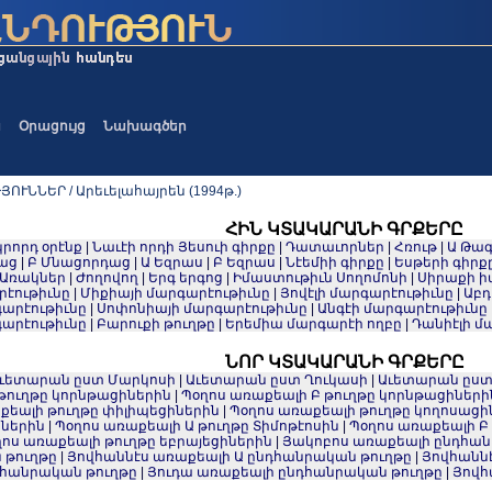
ա
Օրացույց
Նախագծեր
ՈՒՆՆԵՐ / Արեւելահայրեն (1994թ.)
ՀԻՆ ԿՏԱԿԱՐԱՆԻ ԳՐՔԵՐԸ
րորդ օրէնք
|
Նաւէի որդի Յեսուի գիրքը
|
Դատաւորներ
|
Հռութ
|
Ա Թագ
աց
|
Բ Մնացորդաց
|
Ա Եզրաս
|
Բ Եզրաս
|
Նէեմիի գիրքը
|
Եսթերի գիրք
Առակներ
|
Ժողովող
|
Երգ երգոց
|
Իմաստութիւն Սողոմոնի
|
Սիրաքի ի
րէութիւնը
|
Միքիայի մարգարէութիւնը
|
Յովէլի մարգարէութիւնը
|
Աբդ
արէութիւնը
|
Սոփոնիայի մարգարէութիւնը
|
Անգէի մարգարէութիւնը
գարէութիւնը
|
Բարուքի թուղթը
|
Երեմիա մարգարէի ողբը
|
Դանիէլի մ
ՆՈՐ ԿՏԱԿԱՐԱՆԻ ԳՐՔԵՐԸ
ւետարան ըստ Մարկոսի
|
Աւետարան ըստ Ղուկասի
|
Աւետարան ըստ
թուղթը կորնթացիներին
|
Պօղոս առաքեալի Բ թուղթը կորնթացիների
քեալի թուղթը փիլիպեցիներին
|
Պօղոս առաքեալի թուղթը կողոսացի
իներին
|
Պօղոս առաքեալի Ա թուղթը Տիմոթէոսին
|
Պօղոս առաքեալի Բ 
ոս առաքեալի թուղթը եբրայեցիներին
|
Յակոբոս առաքեալի ընդհան
 թուղթը
|
Յովհաննէս առաքեալի Ա ընդհանրական թուղթը
|
Յովհանն
հանրական թուղթը
|
Յուդա առաքեալի ընդհանրական թուղթը
|
Յովհ