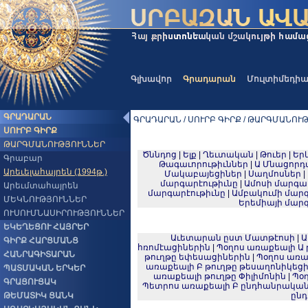
Գլխավոր
Գրադարան
Մուլտիմեդի
ԳՐԱԴԱՐԱՆ
ԳՐԱԴԱՐԱՆ / ՍՈՒՐԲ ԳԻՐՔ / ԹԱՐԳՄԱՆՈՒԹՅ
ՍՈՒՐԲ ԳԻՐՔ
ԹԱՐԳՄԱՆՈՒԹՅՈՒՆՆԵՐ
Ծննդոց
|
Ելք
|
Ղեւտական
|
Թուեր
|
Երկ
Գրաբար
Թագաւորութիւններ
|
Ա Մնացորդ
Արեւելահայրեն (1994թ.)
Մակաբայեցիներ
|
Սաղմոսներ
|
մարգարէութիւնը
|
Ամոսի մարգա
Արեւմտահայրեն
մարգարէութիւնը
|
Ամբակումի մարգ
ՄԵԿՆՈՒԹՅՈՒՆՆԵՐ
Երեմիայի մար
ՈՒՍՈՒՄՆԱՍԻՐՈՒԹՅՈՒՆՆԵՐ
ԵԿԵՂԵՑՈՒ ՀԱՅՐԵՐ
Աւետարան ըստ Մատթէոսի
|
Ա
ԳԻՐՔ ՀԱՐՑՄԱՆՑ
հռոմէացիներին
|
Պօղոս առաքեալի Ա 
ՀԱՆՐԱԳԻՏԱՐԱՆ
թուղթը եփեսացիներին
|
Պօղոս առա
առաքեալի Բ թուղթը թեսաղոնիկեց
ՊԱՏՄԱԿԱՆ ԵՐԿԵՐ
առաքեալի թուղթը Փիլիմոնին
|
Պօղ
ԳՐԱՑՈՒՑԱԿ
Պետրոս առաքեալի Բ ընդհանրական
ԹԵՄԱՏԻԿ ՑԱՆԿ
ընդ