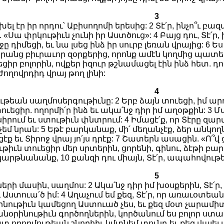
3
լ էր իր որդու՝ Աբիսողոմի երեսից: 2 Տէ՛ր, ինչո՞ւ բա
«Սա փրկութիւն չունի իր Աստծուց»: 4 Բայց դու, Տէ՛ր
ը դիմեցի, եւ նա լսեց ինձ իր սուրբ լեռան վրայից: 6 Ես
նրանց բիւրաւոր զօրքերից, որոնք ամէն կողմից պատել ու
ցիր բոլորին, ովքեր իզուր թշնամացել էին ինձ հետ. դ
ժողովրդիդ վրայ թող լինի:
4
թեան սաղմոսերգութիւնը: 2 Երբ ձայն տուեցի, իմ ար
ուեցիր. ողորմի՛ր ինձ եւ ակա՛նջ դիր իմ աղօթքին: 3
ւն սիրում եւ ստութիւն փնտրում: 4 Իմացէ՛ք, որ Տէրը 
եմ նրան: 5 Եթէ բարկանաք, մի՛ մեղանչէք, ձեր անկողնու
 եւ Տիրոջ վրայ յո՛յս դրէք: 7 Շատերն ասացին. «Ո՞վ ց
ւթիւն տուեցիր մեր սրտերին, ցորենի, գինու, ձէթի բա
արթնանանք, 10 քանզի դու միայն, Տէ՛ր, ապահովութե
5
 մասին, սաղմոս: 2 Ակա՛նջ դիր իմ խօսքերին, Տէ՛ր, ե
 Աստուա՛ծ իմ: 4 Աղաչում եմ քեզ, Տէ՛ր, որ առաւօտե
րինութիւն կամեցող Աստուած չես, եւ քեզ մօտ չարամի
անօրինութիւն գործողներին, կործանում ես բոլոր ստ
առատ ողորմութեան շնորհիւ կմտնեմ տունդ եւ քեզ վայ