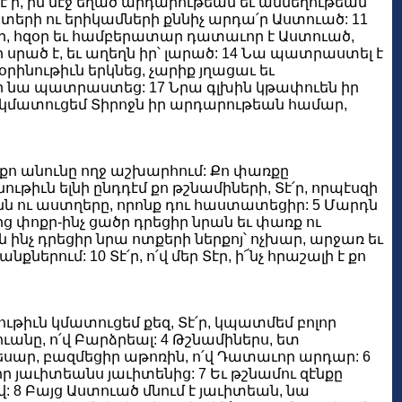
, Տէ՛ր, իմ մէջ եղած արդարութեան եւ անմեղութեան
րտերի ու երիկամների քննիչ արդա՛ր Աստուած: 11
դար, հզօր եւ համբերատար դատաւոր է Աստուած,
 սրած է, եւ աղեղն իր՝ լարած: 14 Նա պատրաստել է
օրինութիւն երկնեց, չարիք յղացաւ եւ
, որ նա պատրաստեց: 17 Նրա գլխին կթափուեն իր
ն կմատուցեմ Տիրոջն իր արդարութեան համար,
ի է քո անունը ողջ աշխարհում: Քո փառքը
թիւն ելնի ընդդէմ քո թշնամիների, Տէ՛ր, որպէսզի
ինն ու աստղերը, որոնք դու հաստատեցիր: 5 Մարդն
երից փոքր-ինչ ցածր դրեցիր նրան եւ փառք ու
 ինչ դրեցիր նրա ոտքերի ներքոյ՝ ոչխար, արջառ եւ
նքներում: 10 Տէ՛ր, ո՛վ մեր Տէր, ի՜նչ հրաշալի է քո
ութիւն կմատուցեմ քեզ, Տէ՛ր, կպատմեմ բոլոր
ւանը, ո՛վ Բարձրեալ: 4 Թշնամիներս, ետ
եսար, բազմեցիր աթոռին, ո՛վ Դատաւոր արդար: 6
յաւիտեանս յաւիտենից: 7 Եւ թշնամու զէնքը
 8 Բայց Աստուած մնում է յաւիտեան, նա