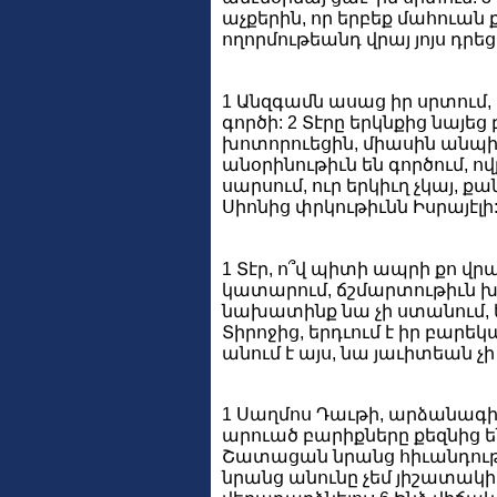
աչքերին, որ երբեք մահուան ք
ողորմութեանդ վրայ յոյս դրեց
1 Անզգամն ասաց իր սրտում, 
գործի: 2 Տէրը երկնքից նայեց
խոտորուեցին, միասին անպիտա
անօրինութիւն են գործում, ով
սարսում, ուր երկիւղ չկայ, ք
Սիոնից փրկութիւնն Իսրայէլի:
1 Տէր, ո՞վ պիտի ապրի քո վրա
կատարում, ճշմարտութիւն խօսո
նախատինք նա չի ստանում, ե
Տիրոջից, երդւում է իր բարեկ
անում է այս, նա յաւիտեան չ
1 Սաղմոս Դաւթի, արձանագիր: 
արուած բարիքները քեզնից են»
Շատացան նրանց հիւանդութի
նրանց անունը չեմ յիշատակի 