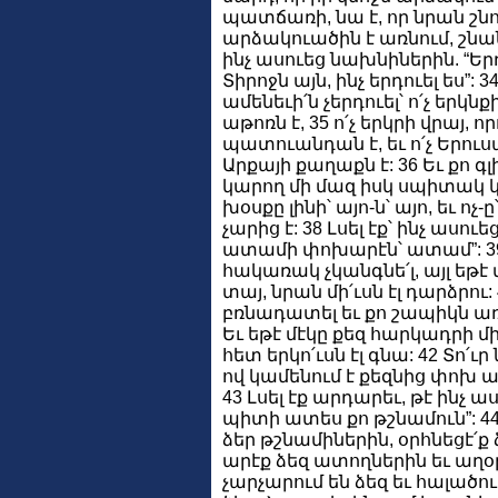
պատճառի, նա է, որ նրան շնու
արձակուածին է առնում, շնանո
ինչ ասուեց նախնիներին. “Եր
Տիրոջն այն, ինչ երդուել ես”: 3
ամենեւի՛ն չերդուել՝ ո՛չ երկն
աթոռն է, 35 ո՛չ երկրի վրայ,
պատուանդան է, եւ ո՛չ Երուս
Արքայի քաղաքն է: 36 Եւ քո գլ
կարող մի մազ իսկ սպիտակ կամ
խօսքը լինի՝ այո-ն՝ այո, եւ ոչ
չարից է: 38 Լսել էք՝ ինչ ասու
ատամի փոխարէն՝ ատամ”: 39 
հակառակ չկանգնե՛լ, այլ եթ
տայ, նրան մի՛ւսն էլ դարձրու:
բռնադատել եւ քո շապիկն առնե
Եւ եթէ մէկը քեզ հարկադրի 
հետ երկո՛ւսն էլ գնա: 42 Տո՛ւր
ով կամենում է քեզնից փոխ առ
43 Լսել էք արդարեւ, թէ ինչ ա
պիտի ատես քո թշնամուն”: 44 
ձեր թշնամիներին, օրհնեցէ՛ք
արէք ձեզ ատողներին եւ աղօ
չարչարում են ձեզ եւ հալածու