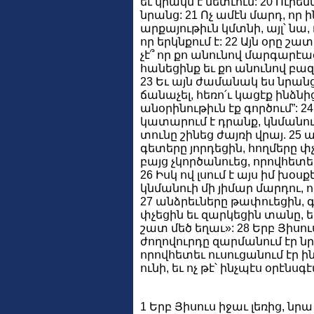
եւ կրակն է նետւում: 20 Ուրե
նրանց: 21 Ոչ ամէն մարդ, որ ին
արքայութիւն կմտնի, այլ՝ նա,
որ երկնքում է: 22 Այն օրը շատ
չէ՞ որ քո անունով մարգարէա
հանեցինք եւ քո անունով բազ
23 Եւ այն ժամանակ ես նրանց
ճանաչել, հեռո՛ւ կացէք ինձնից
անօրինութիւն էք գործում”: 24 
կատարում է դրանք, կնմանուի
տունը շինեց ժայռի վրայ. 25 
գետերը յորդեցին, հողմերը փ
բայց չկործանուեց, որովհետ
26 Իսկ ով լսում է այս իմ խօս
կնմանուի մի յիմար մարդու, ո
27 անձրեւները թափուեցին, 
փչեցին եւ զարկեցին տանը, ե
շատ մեծ եղաւ»: 28 Երբ Յիսո
ժողովուրդը զարմանում էր 
որովհետեւ ուսուցանում էր ին
ունի, եւ ոչ թէ՝ ինչպէս օրէնսգ
1 Երբ Յիսուս իջաւ լեռից, նր