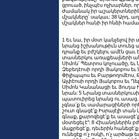
ցրուած, ինչպէս ոչխարներ, որո
ժամանակ իր աշակերտներին 
մշակները՝ սակաւ: 38 Արդ, աղ
մշակներ հանի իր հնձի համա
1 Եւ նա, իր մօտ կանչելով ի
նրանց իշխանութիւն տուեց պի
դրանք եւ բժշկելու ամէն ցաւ 
տասներկու առաքեալների ան
Սիմոն՝ Պետրոս կոչուածը, եւ 
Զեբեդէոսի որդի Յակոբոս եւ 
Փիլիպպոս եւ Բարթողոմէոս,
Ալփէոսի որդի Յակոբոս եւ Ղեբ
Սիմոն Կանանացի եւ Յուդա 
նրան: 5 Նրանց տասներկուսի
պատուիրեց նրանց ու ասաց.
չգնա՛ք եւ սամարացիների որեւ
շուտ գնացէ՛ք Իսրայէլի տան 
գնաք, քարոզեցէ՛ք եւ ասացէ՛
մօտեցել է”: 8 Հիւանդներին բ
մաքրեցէ՛ք, դեւերին հանեցէ՛ք, 
ունեցէք ո՛չ ոսկի, ո՛չ արծաթ ե