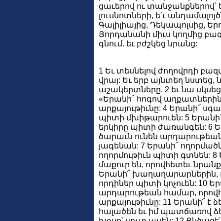
ցաւերով ու տանջանքներով՝ ե
լուսնոտների, ե՛ւ անդամալոյծն
Գալիլիայից, Դեկապոլսից, Ե
Յորդանանի միւս կողմից բազո
գնում. եւ բժշկեց նրանց:
1 Եւ տեսնելով ժողովրդի բազ
վրայ: Եւ երբ այնտեղ նստեց,
աշակերտները. 2 եւ նա սկսեց 
«Երանի՜ հոգով աղքատներին,
արքայութիւնը: 4 Երանի՜ սգա
պիտի մխիթարուեն: 5 Երանի՜
երկիրը պիտի ժառանգեն: 6 Ե
ծարաւն ունեն արդարութեան
յագենան: 7 Երանի՜ ողորմած
ողորմութիւն պիտի գտնեն: 8 
մաքուր են, որովհետեւ նրան
Երանի՜ խաղաղարարներին, ո
որդիներ պիտի կոչուեն: 10 Եր
արդարութեան համար, որովհ
արքայութիւնը: 11 Երանի՜ է 
հալածեն եւ իմ պատճառով ձ
խօսք՝ սուտ ասեն: 12 Ցնծացէ