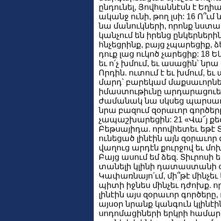
ընդունել, Յովհաննէսն է Եղիան,
ականջ ունի, թող լսի: 16 Ո՞ւմ
նա մանուկների, որոնք նստ
կանչում են իրենց ընկերներին
հնչեցրինք, բայց չպարեցիք, 
դուք լաց ուկոծ չարեցիք: 18 Ե
եւ ո՛չ խմում, եւ ասացին՝ նրա
Որդին. ուտում է եւ խմում, եւ
մարդ՝ բարեկամ մաքսաւորներ
իմաստութիւնը արդարացուեց ի
ժամանակ նա սկսեց պարսաւել
նրա բազում զօրաւոր գործեր
չապաշխարեցին: 21 «Վա՜յ քեզ
Բեթսայիդա. որովհետեւ եթէ Տ
ունեցած լինէին այն զօրաւոր 
վաղուց արդէն քուրջով եւ մ
Բայց ասում եմ ձեզ. Տիւրոսի 
տանելի կլինի դատաստանի օրը
Կափառնայո՛ւմ, մի՞թէ մինչեւ
պիտի իջնես մինչեւ դժոխք. ո
լինէին այս զօրաւոր գործերը,
այսօր նրանք կանգուն կլինէին:
սոդոմացիների երկրի համա