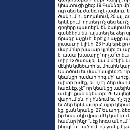
կհատուցի քեզ: 19 Գանձեր մի՛
ուր ցեց եւ ժանգ ոչնչացնում 
ծակում ու գողանում, 20 այլ 
երկնքում, որտեղ ո՛չ ցեց եւ ո՛չ
գողերը պատերն են ծակում ու
գանձերն են, այնտեղ եւ ձեր ս
ճրագը աչքն է. եթէ քո աչքը պ
լուսաւոր կլինի: 23 Իսկ եթէ ք
մարմինը խաւար կլինի: Եւ ար
է, ապա խաւարը՝ որչա՜փ եւս ա
տիրոջ ծառայել. կա՛մ մէկին կ
մէկին կմեծարի եւ միւսին կա
Աստծուն եւ մամոնային: 25 Դ
կեանքի համար հոգ մի՛ արէք,
պիտի խմէք, եւ ոչ էլ՝ ձեր մա
հագնէք. չէ՞ որ կեանքը աւելի
աւելի՝ քան զգեստը: 26 Նայեցէ
վարում են, ո՛չ հնձում եւ ո՛չ
եւ ձեր երկնաւոր Հայրը կերակր
էք, քան նրանք: 27 Եւ արդ, ձե
իր հասակի վրայ մէկ կանգուն
համար ինչո՞ւ էք հոգս անում. 
ինչպէ՜ս է աճում. ո՛չ ջանք է թ