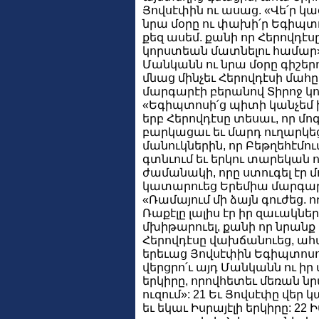
Յովսէփին ու ասաց. «Վե՛ր կա
նրա մօրը ու փախի՛ր Եգիպտոս
քեզ ասեմ. քանի որ Հերովդէ
կորստեան մատնելու համար»:
Մանկանն ու նրա մօրը գիշեր
մնաց մինչեւ Հերովդէսի մահ
մարգարէի բերանով Տիրոջ կո
«Եգիպտոսի՛ց պիտի կանչեմ ի
երբ Հերովդէսը տեսաւ, որ մ
բարկացաւ եւ մարդ ուղարկեց 
մանուկներին, որ Բեթղեհէմու
գտնւում եւ երկու տարեկան ո
ժամանակի, որը ստուգել էր մ
կատարուեց Երեմիա մարգարէ
«Ռամայում մի ձայն գուժեց. ող
Ռաքէլը լալիս էր իր զաւակների
մխիթարուել, քանի որ նրանք ա
Հերովդէսը վախճանուեց, ահ
երեւաց Յովսէփին Եգիպտոսում
վերցրո՛ւ այդ Մանկանն ու իր 
երկիրը, որովհետեւ մեռան նր
ուզում»: 21 Եւ Յովսէփը վեր
եւ եկաւ Իսրայէլի երկիրը: 22 