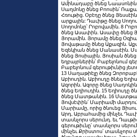
Ամինադաբը ծնեց Նաասոնին.
Սաղմոնը ծնեց Բոոսին՝ Ռաքաբ
Հռութից. Օբէդը ծնեց Յեսսէին
արքային: Դաւիթը ծնեց Սողոմո
Սողոմոնը՝ Րոբովամին. 8 Րոբ
ծնեց Ասափին. Ասափը ծնեց
Յորամին. Յորամը ծնեց Օզիա
Յովաթամը ծնեց Աքազին. Աքա
Եզեկիան ծնեց Մանասէին. Մա
ծնեց Յոսիային. Յոսիան ծնեց
եղբայրներին՝ Բաբելոնում գ
Բաբելոնում գերութիւնից յետ
13 Սաղաթիէլը ծնեց Զորոբաբէ
Աբիուդին. Աբիուդը ծնեց Եղի
Ազորին. Ազորը ծնեց Սադոկին
ծնեց Եղիուդին. 15 Եղիուդը
ծնեց Մատթանին. 16 Մատթան
Յովսէփին՝ Մարիամի մարդուն
Մարիամը, որից ծնուեց Յիսու
Արդ, Աբրահամից մինչեւ Դաւի
տասնչորս սերունդ. եւ Դաւթից
գերութիւնը՝ տասնչորս սերու
մինչեւ Քրիստոս՝ տասնչորս ս