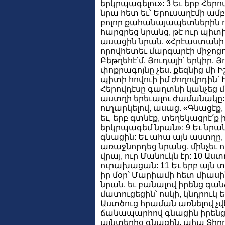
երկրպագելու»: 3 Եւ երբ Հերո
նրա հետ եւ՝ Երուսաղէմի ամբ
բոլոր քահանայապետներին ու
հարցրեց նրանց, թէ ուր պիտի
ասացին նրան. «Հրէաստանի 
որովհետեւ մարգարէի միջոցով 
Բեթղեհէ՛մ, Յուդայի՛ երկիր, 
փոքրագոյնը չես. քեզնից մի 
պիտի հովուի իմ ժողովրդին՝ 
Հերովդէսը գաղտնի կանչեց մ
աստղի երեւալու ժամանակը: 
ուղարկելով, ասաց. «Գնացէք
եւ, երբ գտնէք, տեղեկացրէ՛ք ի
երկրպագեմ նրան»: 9 Եւ նրան
գնացին: Եւ ահա այն աստղը, ո
առաջնորդեց նրանց, մինչեւ 
վրայ, ուր Մանուկն էր: 10 Ա
ուրախացան: 11 Եւ երբ այն
իր մօր՝ Մարիամի հետ միասի
նրան. եւ բանալով իրենց գա
մատուցեցին՝ ոսկի, կնդրուկ եւ
Աստծուց հրաման առնելով չվ
ճանապարհով գնացին իրենց ե
այնտեղից գնացին, ահա Տիրո