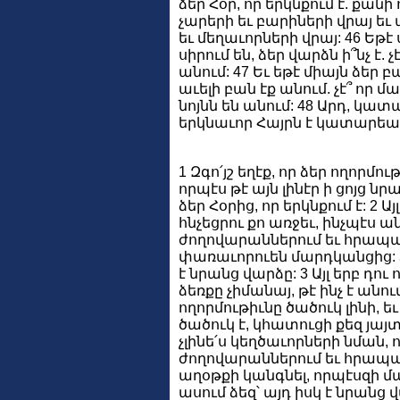
ձեր Հօր, որ երկնքում է. քան
չարերի եւ բարիների վրայ ե
եւ մեղաւորների վրայ: 46 Եթէ
սիրում են, ձեր վարձն ի՞նչ է. 
անում: 47 Եւ եթէ միայն ձեր 
աւելի բան էք անում. չէ՞ որ 
նոյնն են անում: 48 Արդ, կատա
երկնաւոր Հայրն է կատարեալ
1 Զգո՛յշ եղէք, որ ձեր ողորմ
որպէս թէ այն լինէր ի ցոյց նր
ձեր Հօրից, որ երկնքում է: 2 Ա
հնչեցրու քո առջեւ, ինչպէս ա
ժողովարաններում եւ հրապա
փառաւորուեն մարդկանցից: Ճ
է նրանց վարձը: 3 Այլ երբ դո
ձեռքը չիմանայ, թէ ինչ է անու
ողորմութիւնը ծածուկ լինի, եւ 
ծածուկ է, կհատուցի քեզ յայ
չլինե՛ս կեղծաւորների նման, 
ժողովարաններում եւ հրապա
աղօթքի կանգնել, որպէսզի մ
ասում ձեզ՝ այդ իսկ է նրանց վ