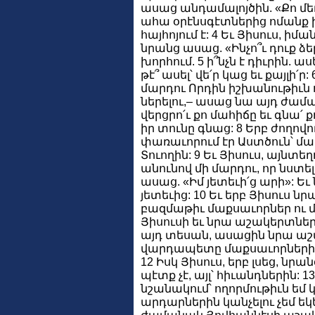
ասաց անդամալոյծին. «Քո մեղ
ահա օրէնսգէտներից ոմանք 
հայհոյում է: 4 Եւ Յիսուս, ի
նրանց ասաց. «Ինչո՞ւ դուք ձե
խորհում. 5 ի՞նչն է դիւրին. աս
թէ՞ ասել՝ վե՛ր կաց եւ քայլի՛ր
մարդու Որդին իշխանութիւն ո
ներելու,– ասաց նա այդ ժամա
վերցրո՛ւ քո մահիճը եւ գնա՛ ք
իր տունը գնաց: 8 Երբ ժողով
փառաւորում էր Աստծուն՝ մ
Տուողին: 9 Եւ Յիսուս, այնտ
անունով մի մարդու, որ նստե
ասաց. «Իմ յետեւի՛ց արի»: Ե
յետեւից: 10 Եւ երբ Յիսուս ն
բազմաթիւ մաքսաւորներ ու մ
Յիսուսի եւ նրա աշակերտներ
այդ տեսան, ասացին նրա աշա
վարդապետը մաքսաւորների ո
12 Իսկ Յիսուս, երբ լսեց, նր
պէտք չէ, այլ՝ հիւանդներին: 13
նշանակում՝ ողորմութիւն եմ կ
արդարներին կանչելու չեմ եկել