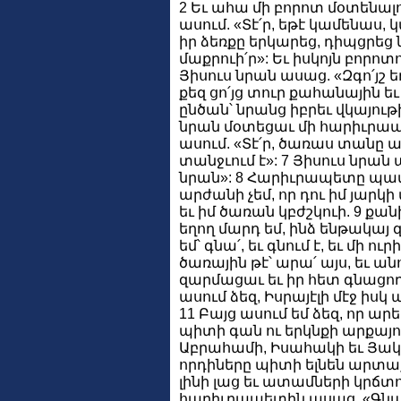
2 Եւ ահա մի բորոտ մօտենալո
ասում. «Տէ՛ր, եթէ կամենաս, կ
իր ձեռքը երկարեց, դիպցրեց 
մաքրուի՛ր»: Եւ իսկոյն բորոտ
Յիսուս նրան ասաց. «Զգո՛յշ եղ
քեզ ցո՛յց տուր քահանային ե
ընծան՝ նրանց իբրեւ վկայութ
նրան մօտեցաւ մի հարիւրապե
ասում. «Տէ՛ր, ծառաս տանը 
տանջւում է»: 7 Յիսուս նրան 
նրան»: 8 Հարիւրապետը պատ
արժանի չեմ, որ դու իմ յարկի
եւ իմ ծառան կբժշկուի. 9 քա
եղող մարդ եմ, ինձ ենթակայ 
եմ՝ գնա՛, եւ գնում է, եւ մի ուրի
ծառային թէ՝ արա՛ այս, եւ անու
զարմացաւ եւ իր հետ գնացո
ասում ձեզ, Իսրայէլի մէջ իս
11 Բայց ասում եմ ձեզ, որ ար
պիտի գան ու երկնքի արքայ
Աբրահամի, Իսահակի եւ Յակո
որդիները պիտի ելնեն արտ
լինի լաց եւ ատամների կրճտու
հարիւրապետին ասաց. «Գնա՛