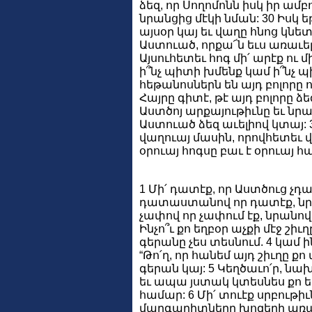
ձեզ, որ Սողոմոնն իսկ իր ամ
նրանցից մէկի նման: 30 Իսկ 
այսօր կայ եւ վաղը հնոց կնետ
Աստուած, որքա՜ն եւս առաւել
Այսուհետեւ հոգ մի՛ արէք ու 
ի՞նչ պիտի խմենք կամ ի՞նչ պ
հեթանոսներն են այդ բոլորը ո
Հայրը գիտէ, թէ այդ բոլորը ձ
Աստծոյ արքայութիւնը եւ նրա 
Աստուած ձեզ աւելիով կտայ: 3
վաղուայ մասին, որովհետեւ վ
օրուայ հոգսը բաւ է օրուայ հ
1 Մի՛ դատէք, որ Աստծուց չդա
դատաստանով որ դատէք, նրան
չափով որ չափում էք, նրանո
Ինչո՞ւ քո եղբօր աչքի մէջ շիւղ
գերանը չես տեսնում. 4 կամ ի
“Թո՛ղ, որ հանեմ այդ շիւղը քո
գերան կայ: 5 Կեղծաւո՛ր, նա
եւ ապա յստակ կտեսնես քո եղ
համար: 6 Մի՛ տուէք սրբութիւն
մարգարիտները խոզերի առաջ