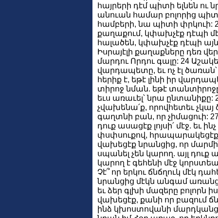
հայրերի դէմ պիտի ելնեն ու 
անուան համար բոլորից պիտի 
համբերի, նա պիտի փրկուի: 2
քաղաքում, կփախչէք դէպի մէկ 
հալածեն, կփախչէք դէպի այն 
Իսրայէլի քաղաքները դեռ վե
մարդու Որդու գալը: 24 Աշակե
վարդապետը, եւ ոչ էլ ծառան՝
հերիք է, եթէ լինի իր վարդապ
տիրոջ նման. եթէ տանտիրոջը
եւս առաւել՝ նրա ընտանիքը: 
չվախենա՛ք, որովհետեւ չկայ ծ
գաղտնի բան, որ չիմացուի: 27
դուք ասացէք լոյսի՛ մէջ. եւ ին
փսփսուքով, հրապարակեցէք տ
վախեցէք նրանցից, որ մարմի
սպանել չեն կարող. այլ դուք 
կարող է գեհենի մէջ կորստեա
Չէ՞ որ երկու ճնճղուկ մէկ դա
նրանցից մէկն անգամ առանց ձ
եւ ձեր գլխի մազերը բոլորն իս
վախեցէք, քանի որ բազում ճնճ
ինձ կխոստովանի մարդկանց 