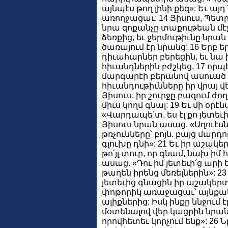
այնպէս թող լինի քեզ»: Եւ այ
առողջացաւ: 14 Յիսուս, Պետր
նրա զոքանչը տաքութեան մէջ
ձեռքից, եւ ջերմութիւնը նրան
ծառայում էր նրանց: 16 Երբ ե
դիւահարներ բերեցին, եւ նա 
հիւանդներին բժշկեց, 17 որ
մարգարէի բերանով ասուած 
հիւանդութիւնները իր վրայ վե
Յիսուս, իր շուրջը բազում ժո
միւս կողմ գնալ: 19 Եւ մի օր
«Վարդապե՛տ, ես էլ քո յետեւից
Յիսուս նրան ասաց. «Աղուէսնե
թռչունները՝ բոյն. բայց մարդո
գլուխը դնի»: 21 Եւ իր աշակե
թո՛յլ տուր, որ գնամ, նախ իմ
ասաց. «Դու իմ յետեւի՛ց արի ե
թաղեն իրենց մեռելներին»: 2
յետեւից գնացին իր աշակերտն
փոթորիկ առաջացաւ՝ այնքան
ալիքներից: Իսկ ինքը ննջում 
մօտենալով վեր կացրին նրան ո
որովհետեւ կորչում ենք»: 26 