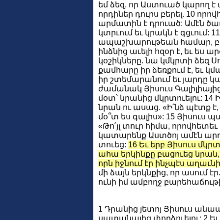
եմ ձեզ, որ Աստուած կարող է
որդիներ դուրս բերել. 10 որ
արմատին է դրուած: Ամէն ծառ
կտրւում եւ կրակն է գցւում: 1
ապաշխարութեան համար, բայց
ինձնից աւելի հզօր է, եւ ես ա
կօշիկները. նա կմկրտի ձեզ Սու
քամհարը իր ձեռքում է, եւ կմ
իր շտեմարանում եւ յարդը կայ
ժամանակ Յիսուս Գալիլիայի
մօտ՝ նրանից մկրտուելու: 14
նրան ու ասաց. «Ի՛նձ պէտք է, 
մօ՞տ ես գալիս»: 15 Յիսուս
«Թո՛յլ տուր հիմա, որովհետեւ 
կատարենք Աստծոյ ամէն արդ
տուեց:
16 Եւ երբ Յիսուս մկրտո
ահա երկինքը բացուեց նրան,
որն իջնում էր ինչպէս աղաւնի 
մի ձայն երկնքից, որ ասում էր
ունի իմ ամբողջ բարեհաճութի
1 Դրանից յետոյ Յիսուս անա
սատանայից փորձուելու: 2 Ե