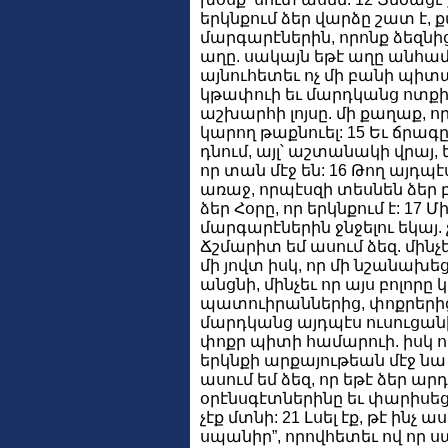
երկնքում ձեր վարձը շատ է, 
մարգարէներին, որոնք ձեզնից 
աղը. սակայն եթէ աղը անհամա
այնուհետեւ ոչ մի բանի պիտան
կթափուի եւ մարդկանց ոտքի կ
աշխարհի լոյսը. մի քաղաք, որ
կարող թաքնուել: 15 Եւ ճրագ
դնում, այլ՝ աշտանակի վրայ, ե
որ տան մէջ են: 16 Թող այդպէ
առաջ, որպէսզի տեսնեն ձեր 
ձեր Հօրը, որ երկնքում է: 17 Մ
մարգարէներին ջնջելու եկայ. չե
Ճշմարիտ եմ ասում ձեզ. մինչե
մի յովտ իսկ, որ մի նշանախեց
անցնի, մինչեւ որ այս բոլորը 
պատուիրաններից, փոքրերից 
մարդկանց այդպէս ուսուցանի
փոքր պիտի համարուի. իսկ ո
երկնքի արքայութեան մէջ նա
ասում եմ ձեզ, որ եթէ ձեր ար
օրէնսգէտներինը եւ փարիսեց
չէք մտնի: 21 Լսել էք, թէ ինչ 
սպանիր”, որովհետեւ ով որ ս