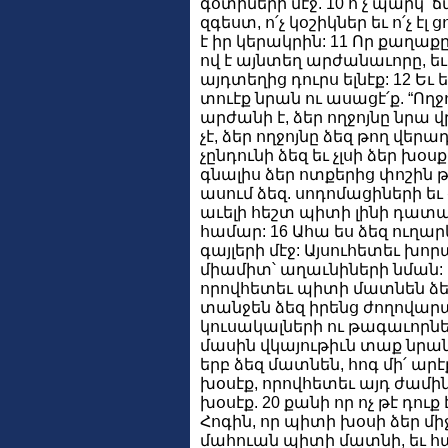
գօտիների մէջ. 10 ո՛չ պարկ՝
զգեստ, ո՛չ կօշիկներ եւ ո՛չ է
է իր կերակրին: 11 Որ քաղաքը
ով է այնտեղ արժանաւորը, եւ 
այդտեղից դուրս ելնէք: 12 Եւ 
տուէք նրան ու ասացէ՛ք. “Ողջ
արժանի է, ձեր ողջոյնը նրա վ
չէ, ձեր ողջոյնը ձեզ թող վեր
չընդունի ձեզ եւ չլսի ձեր խօ
գնալիս ձեր ոտքերից փոշին 
ասում ձեզ. սոդոմացիների ե
աւելի հեշտ պիտի լինի դատ
համար: 16 Ահա ես ձեզ ուղար
գայլերի մէջ: Այսուհետեւ խոր
միամիտ՝ աղաւնիների նման: 
որովհետեւ պիտի մատնեն ձ
տանջեն ձեզ իրենց ժողովարա
կուսակալների ու թագաւորն
մասին վկայութիւն տաք նրան
երբ ձեզ մատնեն, հոգ մի՛ արէ
խօսէք, որովհետեւ այդ ժամին
խօսէք. 20 քանի որ ոչ թէ դուք
Հոգին, որ պիտի խօսի ձեր միջ
մահուան պիտի մատնի, եւ հայ