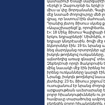
կատարուի Եսայի մարգարէի 
«Երկի՛ր Զաբուղոնի եւ երկի
միւս ա՛փը Յորդանանի, Գալի
մէջ նստած ժողովուրդը մեծ լո
վրայ, որ նստում էին մահուան
Դրանից յետոյ Յիսուս սկսեց ք
«Ապաշխարեցէ՛ք, որովհետեւ 
է»: 18 Մինչ Յիսուս Գալիլիայի
երկու եղբայրների՝ Սիմոնին, ո
եղբայր Անդրէասին. ծովի մէջ 
ձկնորսներ էին: 19 Եւ նրանց ա
ձեզ մարդկանց որսորդներ պի
իսկոյն թողնելով ուռկանները,
այնտեղից առաջ գնալով՝ տեսա
Զեբեդէոսի որդի Յակոբոսին 
մինչ նաւակի մէջ էին իրենց հ
իրենց ուռկանները կարգի էին բ
Նրանք, իսկոյն թողնելով նաւ
յետեւից: 23 Եւ Յիսուս շրջում 
ուսուցանում էր նրանց ժողով
արքայութեան աւետարանը եւ 
բոլոր հիւանդութիւններն ու բ
համբաւը տարածուեց ամբողջ 
բերեցին բոլոր հիւանդներին