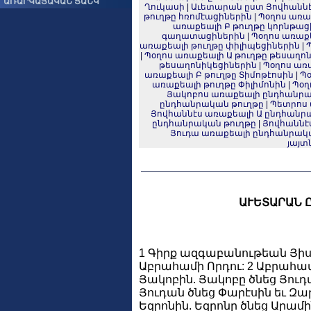
ԱՌԱՐԿԱՅԱԿԱՆ ՑԱՆԿ
Ղուկասի
|
Աւետարան ըստ Յովհանն
թուղթը հռոմէացիներին
|
Պօղոս առա
առաքեալի Բ թուղթը կորնթաց
գաղատացիներին
|
Պօղոս առաք
առաքեալի թուղթը փիլիպեցիներին
|
|
Պօղոս առաքեալի Ա թուղթը թեսաղո
թեսաղոնիկեցիներին
|
Պօղոս առա
առաքեալի Բ թուղթը Տիմոթէոսին
|
Պօ
առաքեալի թուղթը Փիլիմոնին
|
Պօղ
Յակոբոս առաքեալի ընդհանրա
ընդհանրական թուղթը
|
Պետրոս 
Յովհաննէս առաքեալի Ա ընդհանր
ընդհանրական թուղթը
|
Յովհաննէ
Յուդա առաքեալի ընդհանրակ
յայտ
ԱՒԵՏԱՐԱՆ 
1 Գիրք ազգաբանութեան Յիսո
Աբրահամի Որդու: 2 Աբրահա
Յակոբին. Յակոբը ծնեց Յուդա
Յուդան ծնեց Փարէսին եւ Զա
Եզրոնին. Եզրոնը ծնեց Արամի