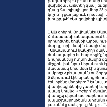
թագաւորել է Հրէաստանի վրա
վախեցաւ այնտեղ գնալ. եւ ե
գնաց Գալիլիայի կողմերը 23 
կոչուող քաղաքում, որպէսզ
խօսքը, թէ՝ «Նազովրեցի պիտի
1 Այն օրերին Յովհաննէս Մկրտ
Հրէաստանի անապատում եւ 
որովհետեւ երկնքի արքայութիւ
մարդը, որի մասին Եսայի մա
«Անապատում կանչողի ձայնն
ճանապարհը եւ հարթեցէ՛ք նրա
Յովհաննէսը ուղտի մազից զգե
մէջքին, իսկ նրա կերակուրն էր
ժամանակ նրա մօտ էին գնում
ամբողջ Հրէաստանն ու Յորդ
6 մկրտւում էին նրանից Յոր
էին իրենց մեղքերը: 7 Եւ նա,
փարիսեցիներից շատերին, որ
ասաց նրանց. «Իժերի՛ ծնունդն
փախչել վերահաս բարկութիւն
ապաշխարութեան արժանի գոր
յաւակնէք ասել դուք ձեզ, թէ՝ 