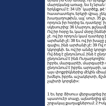
նրան իմ Հօր առաջ, որ երկնքու
մարդկանց առաջ, ես էլ նրան
երկնքում է: 34 Մի՛ կարծէք, 
հաստատելու երկրի վրայ. չե
խաղաղութիւն, այլ՝ սուր. 35 
որդուն իր հօրից եւ դստերը՝ ի
սկեսուրից: 36 Մարդու թշնամի
Ով իր հօրը եւ կամ մօրը ինձն
չէ. ով իր որդուն կամ դստերը 
արժանի չէ: 38 Եւ ով իր խաչը չ
գալիս, ինձ արժանի չէ: 39 Ով 
կկորցնի. եւ ով իր անձը կորց
Ով ձեզ է ընդունում, ինձ է ընդո
ընդունում է ինձ Ուղարկողին:
իբրեւ մարգարէի, մարգարէի
ընդունում է իբրեւ արդարի, 
այս փոքրիկներից մէկին միա
խմելու իբրեւ աշակերտի, ճշմ
չպիտի կորցնի»:
1 Եւ երբ Յիսուս վերջացրեց
պատուէր տալը, այնտեղից գնա
շրջակայ քաղաքներում: 2 Իսկ