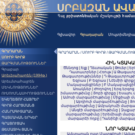
Գլխավոր
Գրադարան
Մուլտիմեդի
ԳՐԱԴԱՐԱՆ
ԳՐԱԴԱՐԱՆ / ՍՈՒՐԲ ԳԻՐՔ / ԹԱՐԳՄԱՆՈՒԹՅ
ՍՈՒՐԲ ԳԻՐՔ
ՀԻՆ ԿՏԱԿԱ
ԹԱՐԳՄԱՆՈՒԹՅՈՒՆՆԵՐ
Ծննդոց
|
Ելք
|
Ղեւտական
|
Թուեր
|
Եր
Գրաբար
Դատաւորներ
|
Հռութ
|
Ա Թագաւոր
Արեւելահայրեն (1994թ.)
Թագաւորութիւններ
|
Դ Թագաւորութի
Եզրաս
|
Բ Եզրաս
|
Նէեմիի գիրք
Արեւմտահայրեն
Մակաբայեցիներ
|
Բ Մակաբայեցի
ՄԵԿՆՈՒԹՅՈՒՆՆԵՐ
Առակներ
|
Ժողովող
|
Երգ երգոց
իմաստութիւնը
|
Յոբի գիրքը
|
Եսայու 
ՈՒՍՈՒՄՆԱՍԻՐՈՒԹՅՈՒՆՆԵՐ
|
Ամոսի մարգարէութիւնը
|
Միքիայի մ
ԵԿԵՂԵՑՈՒ ՀԱՅՐԵՐ
|
Աբդիուի մարգարէութիւնը
|
Յո
ԳԻՐՔ ՀԱՐՑՄԱՆՑ
մարգարէութիւնը
|
Ամբակումի մարգա
|
Անգէի մարգարէութիւնը
|
Զաքար
ՀԱՆՐԱԳԻՏԱՐԱՆ
մարգարէութիւնը
|
Երեմիայի մարգ
ՊԱՏՄԱԿԱՆ ԵՐԿԵՐ
մարգարէի ողբը
|
Դանիէլի մարգար
ԳՐԱՑՈՒՑԱԿ
ՆՈՐ ԿՏԱԿԱ
ԹԵՄԱՏԻԿ ՑԱՆԿ
Աւետարան ըստ Մատթէոսի
|
Աւետ