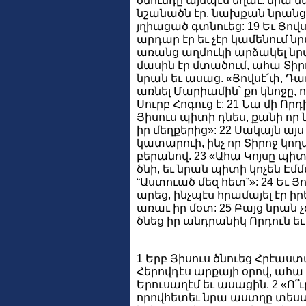
ծնունդը այսպէս եղաւ. նրա մ
նշանածն էր, նախքան նրանց 
յղիացած գտնուեց: 19 Եւ Յով
արդար էր եւ չէր կամենում 
առանց աղմուկի արձակել նրան
մասին էր մտածում, ահա Տիր
նրան եւ ասաց. «Յովսէ՛փ, Դա
առնել Մարիամին՝ քո կնոջը, 
Սուրբ Հոգուց է: 21 Նա մի Որ
Յիսուս պիտի դնես, քանի որ
իր մեղքերից»: 22 Սակայն այ
կատարուի, ինչ որ Տիրոջ կող
բերանով. 23 «Ահա Կոյսը պիտ
ծնի, եւ նրան պիտի կոչեն Էմմ
“Աստուած մեզ հետ”»: 24 Եւ 
արեց, ինչպէս հրամայել էր իր
առաւ իր մօտ: 25 Բայց նրան 
ծնեց իր անդրանիկ Որդուն եւ
1 Երբ Յիսուս ծնուեց Հրէաս
Հերովդէս արքայի օրով, ահա
Երուսաղէմ եւ ասացին. 2 «Ո՞ւ
որովհետեւ նրա աստղը տեսան