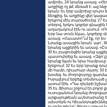
ամբոխ, 24 նրանց ասաց. «Հեռ
աղջիկը ոչ թէ մեռած է, այլ ննջ
նրան: Եւ երբ ամբոխը դուրս ե
ձեռքից, եւ աղջիկը վեր կացաւ:
երկրով մէկ տարածուեց: 27 Եւ
տեղով, երկու կոյրեր գնացին
աղաղակում էին ու ասում. «Ող
Երբ նա տուն եկաւ, կոյրերը 
ասաց. «Հաւատո՞ւմ էք, որ ես 
Նրանք ասացին նրան՝ այո՛, Տ
նրանց աչքերին եւ ասաց. «Ըս
30 Եւ բացուեցին նրանց աչքե
պատուիրեց եւ ասաց. «Զգո՛յշ 
նրանք ելան եւ նրա համբաւ
երկրում: 32 Եւ երբ նրանք դ
մի համր, դիւահար մարդ: 33 Ե
խօսեց. եւ ժողովուրդը զարմ
Իսրայէլում երբեք տեսնուած 
ասում էին. «Դա դեւերի իշխան
35 Եւ Յիսուս շրջում էր բոլոր
ուսուցանում նրանց ժողովար
արքայութեան աւետարանը եւ 
ախտերն ու հիւանդութիւնները
բազմութիւնը՝ Յիսուս գթաց ն