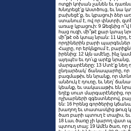
ոտքի կոխան չանեն եւ դառն
Խնդրեցէ՛ք Աստծուց, եւ նա կտ
բախեցէ՛ք, եւ կբացուի ձեր առ
ստանում է, ով որ փնտրի, գտն
առաջ կբացուի: 9 Ձեզնից ո՞վ 
հաց ուզի, մի՞թէ քար կտայ նրա
մի՞թէ օձ կտայ նրան: 11 Արդ, ե
որդիներին բարի պարգեւներ 
Հայրը, որ երկնքում է, բարիքն
իրենից: 12 Այն ամէնը, ինչ կ
այդպէս եւ դո՛ւք արէք նրանց,
մարգարէները: 13 Մտէ՛ք նեղ դռ
ընդարձակ՝ ճանապարհը, որ դ
բազմաթիւ են նրանք, որ մտնո
անձուկ է դուռը, եւ նեղ՝ ճա
կեանք, եւ սակաւաթիւ են նրան
եղէք սուտ մարգարէներից, որ
ոչխարների զգեստներով, բայ
են: 16 Իրենց գործերից կճանա
խաղող եւ տատասկից թուզ կք
ծառ բարի պտուղ է տալիս, եւ
18 Լաւ ծառը չի կարող վատ պտ
պտուղ տալ: 19 Ամէն ծառ, որ