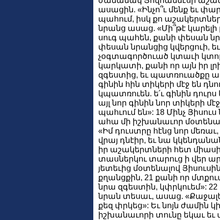
ժամանակ Յովհաննէսի աշակ
ասացին. «Ինչո՞ւ մենք եւ փա
պահում, իսկ քո աշակերտները
նրանց ասաց. «Մի՞թէ կարելի
սուգ պահեն, քանի փեսան նրա
փեսան նրանցից կվերցուի, եւ
չօգտագործուած կտաւի կտոր
կարկատի, քանի որ այն իր լ
զգեստից, եւ պատռուածքը աւել
գինին հին տիկերի մէջ են դնո
կպատռուեն. ե՛ւ գինին դուրս
այլ նոր գինին նոր տիկերի մէջ 
պահւում են»: 18 Մինչ Յիսուս
ահա մի իշխանաւոր մօտենալ
«Իմ դուստրը հէնց նոր մեռաւ,
վրայ դնէիր, եւ նա կկենդանա
իր աշակերտների հետ միասին
տասներկու տարուց ի վեր արի
յետեւից մօտենալով Յիսուսի
քղանցքին, 21 քանի որ մտքում
նրա զգեստին, կփրկուեմ»: 22 
նրան տեսաւ, ասաց. «Քաջալե
քեզ փրկեց»: Եւ նոյն ժամին կի
իշխանաւորի տունը եկաւ եւ 