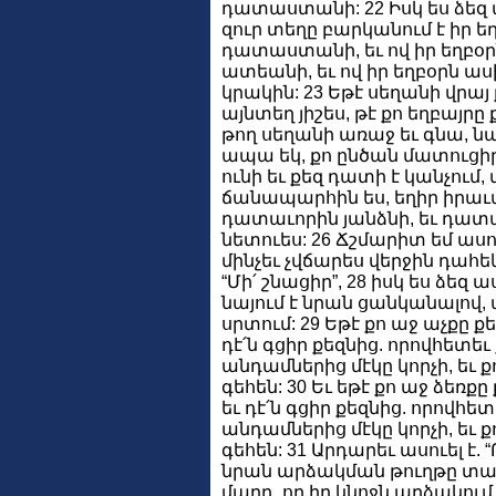
դատաստանի: 22 Իսկ ես ձեզ ա
զուր տեղը բարկանում է իր եղ
դատաստանի, եւ ով իր եղբօրն
ատեանի, եւ ով իր եղբօրն աս
կրակին: 23 Եթէ սեղանի վրայ 
այնտեղ յիշես, թէ քո եղբայրը 
թող սեղանի առաջ եւ գնա, ն
ապա եկ, քո ընծան մատուցիր:
ունի եւ քեզ դատի է կանչում,
ճանապարհին ես, եղիր իրաւ
դատաւորին յանձնի, եւ դատա
նետուես: 26 Ճշմարիտ եմ ասու
մինչեւ չվճարես վերջին դահեկա
“Մի՛ շնացիր”, 28 իսկ ես ձեզ 
նայում է նրան ցանկանալով,
սրտում: 29 Եթէ քո աջ աչքը քե
դէ՛ն գցիր քեզնից. որովհետեւ 
անդամներից մէկը կորչի, եւ 
գեհեն: 30 Եւ եթէ քո աջ ձեռքը
եւ դէ՛ն գցիր քեզնից. որովհետ
անդամներից մէկը կորչի, եւ 
գեհեն: 31 Արդարեւ ասուել է. 
նրան արձակման թուղթը տայ”:
մարդ, որ իր կնոջն արձակու