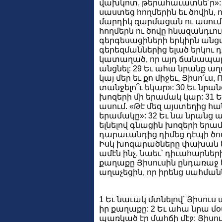
վախկոտ, թերահաւատնե՛ր»: 
սաստեց հողմերին եւ ծովին, ո
մարդիկ զարմացան ու ասում է
հողմերն ու ծովը հնազանդւում 
գերգեսացիների երկիրն ան
գերեզմաններից ելած երկու 
կատաղած, որ այդ ճանապարհո
անցնել: 29 Եւ ահա նրանք աղ
կայ մեր եւ քո միջեւ, Յիսո՛ւ
տանջելո՞ւ եկար»: 30 Եւ նրա
խոզերի մի երամակ կար: 31 Ե
ասում. «Թէ մեզ այստեղից հան
երամակը»: 32 Եւ նա նրանց ա
ելնելով գնացին խոզերի երա
դարաւանդից դիմեց դէպի ծով,
Իսկ խոզարածները փախան ե
ամէն ինչ, նաեւ՝ դիւահարներ
քաղաքը Յիսուսին ընդառաջ ե
աղաչեցին, որ իրենց սահմանն
1 Եւ նաւակ մտնելով՝ Յիսուս 
իր քաղաքը: 2 Եւ ահա նրա մօ
պառկած էր մահճի մէջ: Յիսո