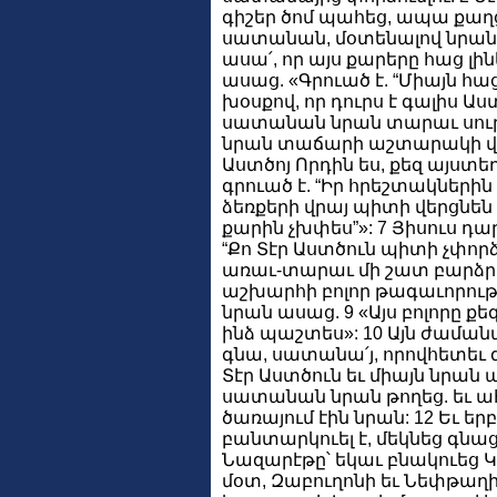
գիշեր ծոմ պահեց, ապա քաղց 
սատանան, մօտենալով նրան, 
ասա՛, որ այս քարերը հաց լ
ասաց. «Գրուած է. “Միայն հաց
խօսքով, որ դուրս է գալիս Աս
սատանան նրան տարաւ սուր
նրան տաճարի աշտարակի վրա
Աստծոյ Որդին ես, քեզ այստե
գրուած է. “Իր հրեշտակներին
ձեռքերի վրայ պիտի վերցնեն 
քարին չխփես”»: 7 Յիսուս դա
“Քո Տէր Աստծուն պիտի չփոր
առաւ-տարաւ մի շատ բարձր լ
աշխարհի բոլոր թագաւորութի
նրան ասաց. 9 «Այս բոլորը քե
ինձ պաշտես»: 10 Այն ժաման
գնա, սատանա՛յ, որովհետեւ 
Տէր Աստծուն եւ միայն նրան
սատանան նրան թողեց. եւ ա
ծառայում էին նրան: 12 Եւ երբ
բանտարկուել է, մեկնեց գնաց 
Նազարէթը՝ եկաւ բնակուեց 
մօտ, Զաբուղոնի եւ Նեփթաղի