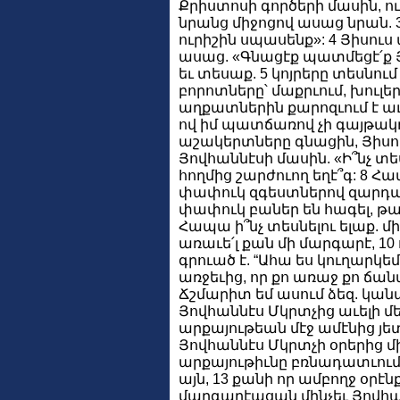
Քրիստոսի գործերի մասին, ո
նրանց միջոցով ասաց նրան. 3 «
ուրիշին սպասենք»: 4 Յիսո
ասաց. «Գնացէք պատմեցէ՛ք Յո
եւ տեսաք. 5 կոյրերը տեսնում 
բորոտները՝ մաքրւում, խուլերը՝
աղքատներին քարոզւում է աւ
ով իմ պատճառով չի գայթակղ
աշակերտները գնացին, Յիսու
Յովհաննէսի մասին. «Ի՞նչ տ
հողմից շարժուող եղէ՞գ: 8 Հա
փափուկ զգեստներով զարդար
փափուկ բաներ են հագել, թա
Հապա ի՞նչ տեսնելու ելաք. մի 
առաւե՛լ քան մի մարգարէ, 10
գրուած է. “Ահա ես կուղարկ
առջեւից, որ քո առաջ քո ճ
Ճշմարիտ եմ ասում ձեզ. կան
Յովհաննէս Մկրտչից աւելի մեծը
արքայութեան մէջ ամէնից յետ
Յովհաննէս Մկրտչի օրերից մի
արքայութիւնը բռնադատւում 
այն, 13 քանի որ ամբողջ օրէ
մարգարէացան մինչեւ Յովհանն