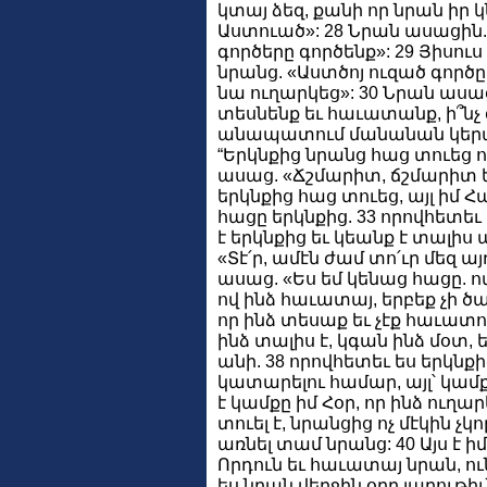
կտայ ձեզ, քանի որ նրան իր 
Աստուած»: 28 Նրան ասացին. 
գործերը գործենք»: 29 Յիս
նրանց. «Աստծոյ ուզած գործը
նա ուղարկեց»: 30 Նրան ասաց
տեսնենք եւ հաւատանք, ի՞նչ 
անապատում մանանան կերան,
“Երկնքից նրանց հաց տուեց ու
ասաց. «Ճշմարիտ, ճշմարիտ եմ 
երկնքից հաց տուեց, այլ իմ Հ
հացը երկնքից. 33 որովհետեւ 
է երկնքից եւ կեանք է տալիս
«Տէ՛ր, ամէն ժամ տո՛ւր մեզ ա
ասաց. «Ես եմ կենաց հացը. ով
ով ինձ հաւատայ, երբեք չի ծար
որ ինձ տեսաք եւ չէք հաւատու
ինձ տալիս է, կգան ինձ մօտ, ե
անի. 38 որովհետեւ ես երկնքի
կատարելու համար, այլ՝ կամքը
է կամքը իմ Հօր, որ ինձ ուղար
տուել է, նրանցից ոչ մէկին չկ
առնել տամ նրանց: 40 Այս է ի
Որդուն եւ հաւատայ նրան, ո
ես նրան վերջին օրը յարութի