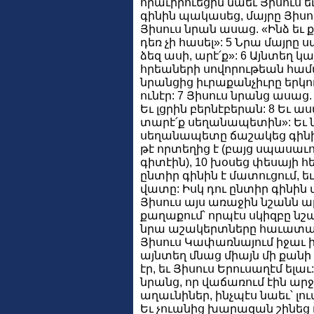
հրաւիրուեցին նաեւ Յիսուս ե
գինին պակասեց, մայրը Յիսուս
Յիսուս նրան ասաց. «Ինձ եւ ք
դեռ չի հասել»: 5 Նրա մայրը
ձեզ ասի, արէ՛ք»: 6 Այնտեղ կ
հրեաների սովորութեան համ
նրանցից իւրաքանչիւրը երկո
ունէր: 7 Յիսուս նրանց ասաց.
Եւ լցրին բերնէբերան: 8 Եւ ա
տարէ՛ք սեղանապետին»: Եւ ն
սեղանապետը ճաշակեց գինի դ
թէ որտեղից է (բայց սպասաւոր
գիտէին), 10 խօսեց փեսայի 
ընտիր գինին է մատուցում, ե
վատը: Իսկ դու ընտիր գինին մ
Յիսուս այս առաջին նշանն ա
քաղաքում՝ որպէս սկիզբը նշա
նրա աշակերտները հաւատացի
Յիսուս Կափառնայում իջաւ իր
այնտեղ մնաց միայն մի քանի
էր, եւ Յիսուս Երուսաղէմ ելա
նրանց, որ վաճառում էին ար
աղաւնիներ, ինչպէս նաեւ՝ լո
Եւ չուանից խարազան շինեց 