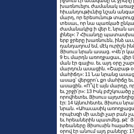
իջնում էր աւազանը եւ ջրերը 
խառնուելու ժամանակ առաջինն
հիւանդութիւնից նշան անգամ
մարդ, որ երեսունութ տարուց 
տեսաւ, որ նա պառկած ընկած
ժամանակից ի վեր է, նրան ա
լինել»: 7 Հիւանդը պատասխանե
երբ ջրերը խառնուեն, ինձ աւա
դանդաղում եմ, մէկ ուրիշն ին
Յիսուս նրան ասաց. «Վե՛ր կաց
9 Եւ մարդն առողջացաւ, վեր 
ման էր գալիս. եւ այդ օրը շա
մարդուն ասացին. «Շաբաթ օր է
մահիճդ»: 11 Նա նրանց ասաց.
ասաց՝ վերցրո՛ւ քո մահիճը եւ
ասացին. «Ո՞վ է այն մարդը, ո
եւ շրջի՛ր»: 13 Իսկ բժշկուածը 
որովհետեւ Յիսուս այդտեղի
էր: 14 Այնուհետեւ Յիսուս 
նրան. «Ահաւասիկ առողջացար.
որպէսզի մի աւելի չար բան 
եւ հրեաներին պատմեց, թէ՝ Յիս
հրեաները Յիսուսին հալածու
օրով էր անում այդ բաները