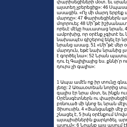
փարիսեցիների մօտ. եւ սրան
այստեղ չբերեցիք»: 46 Սպա
ասացին. «Ոչ մի մարդ երբեք ա
մարդը»: 47 Փարիսեցիներն ասա
մոլորուել: 48 Մի՞թէ իշխան
որեւէ մէկը հաւատաց նրան, 
ամբոխից, որ օրէնք չգիտէ եւ ն
նախապէս գիշերով եկել էր նր
նրանց ասաց. 51 «Մի՞թէ մեր
մարդուն, եթէ նախ նրանից լսա
է գործել նա»: 52 Նրան պատ
դու էլ Գալիլիայից ես. քննի՛ր
դուրս չի գալիս»:
1 Ապա ամէն ոք իր տունը գն
լեռը: 2 Առաւօտեան նորից տ
գալիս էր նրա մօտ, եւ ինքն ու
Օրէնսգէտներն ու փարիսեցին
բռնուած մի կնոջ եւ նրան մէ
Յիսուսին. 4 «Յանցանքի մէջ 
շնացել է, 5 իսկ օրէնքում Մով
այսպիսիներին քարկոծել. արդ
ասում»: 6 Նրանք այս ասում 