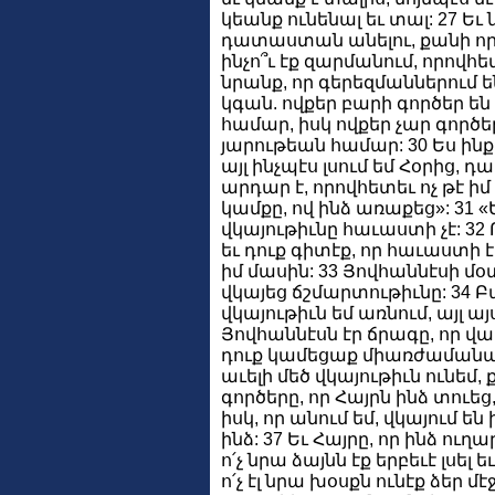
կեանք ունենալ եւ տալ: 27 Ե
դատաստան անելու, քանի որ 
ինչո՞ւ էք զարմանում, որովհ
նրանք, որ գերեզմաններում են
կգան. ովքեր բարի գործեր են
համար, իսկ ովքեր չար գործ
յարութեան համար: 30 Ես ինքս
այլ ինչպէս լսում եմ Հօրից,
արդար է, որովհետեւ ոչ թէ իմ
կամքը, ով ինձ առաքեց»: 31 «
վկայութիւնը հաւաստի չէ: 32 Ո
եւ դուք գիտէք, որ հաւաստի է
իմ մասին: 33 Յովհաննէսի մօ
վկայեց ճշմարտութիւնը: 34 Բա
վկայութիւն եմ առնում, այլ այ
Յովհաննէսն էր ճրագը, որ վառո
դուք կամեցաք միառժամանակ ց
աւելի մեծ վկայութիւն ունեմ,
գործերը, որ Հայրն ինձ տուեց
իսկ, որ անում եմ, վկայում են
ինձ: 37 Եւ Հայրը, որ ինձ ուղա
ո՛չ նրա ձայնն էք երբեւէ լսել եւ
ո՛չ էլ նրա խօսքն ունէք ձեր 