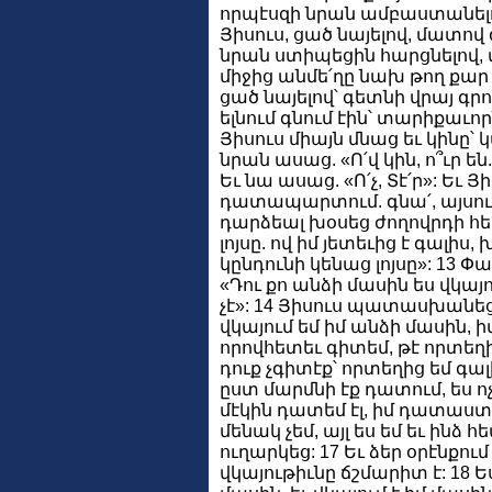
որպէսզի նրան ամբաստանել
Յիսուս, ցած նայելով, մատով 
նրան ստիպեցին հարցնելով, վ
միջից անմե՛ղը նախ թող քար 
ցած նայելով՝ գետնի վրայ գրում
ելնում գնում էին՝ տարիքաւոր
Յիսուս միայն մնաց եւ կինը՝
նրան ասաց. «Ո՛վ կին, ո՞ւր ե
Եւ նա ասաց. «Ո՛չ, Տէ՛ր»: Եւ Յ
դատապարտում. գնա՛, այսուհե
դարձեալ խօսեց ժողովրդի հե
լոյսը. ով իմ յետեւից է գալիս,
կընդունի կենաց լոյսը»: 13 
«Դու քո անձի մասին ես վկայ
չէ»: 14 Յիսուս պատասխանեց
վկայում եմ իմ անձի մասին, ի
որովհետեւ գիտեմ, թէ որտեղից
դուք չգիտէք՝ որտեղից եմ գալի
ըստ մարմնի էք դատում, ես ոչ 
մէկին դատեմ էլ, իմ դատաստ
մենակ չեմ, այլ ես եմ եւ ինձ հ
ուղարկեց: 17 Եւ ձեր օրէնքում
վկայութիւնը ճշմարիտ է: 18 Ես