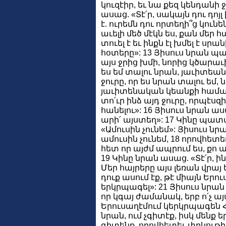
կուզէիր, եւ նա քեզ կենդանի 
ասաց. «Տէ՛ր, սակայն դու դոյլ 
է. ուրեմն դու որտեղի՞ց կունե
աւելի մեծ մէկն ես, քան մեր հ
տուել է եւ ինքն էլ խմել է սրա
հօտերը»: 13 Յիսուս նրան պ
այս ջրից խմի, նորից կծարաւի,
ես եմ տալու նրան, յաւիտեան
ջուրը, որ ես նրան տալու եմ, 
յաւիտենական կեանքի համար»
տո՛ւր ինձ այդ ջուրը, որպէսզ
հանելու»: 16 Յիսուս նրան աս
արի՛ այստեղ»: 17 Կինը պա
«Ամուսին չունեմ»: Յիսուս նր
ամուսին չունեմ, 18 որովհետե
հետ որ այժմ ապրում ես, քո ա
19 Կինը նրան ասաց. «Տէ՛ր, ին
Մեր հայրերը այս լեռան վրայ
դուք ասում էք, թէ միայն Երո
երկրպագել»: 21 Յիսուս նրան
որ կգայ ժամանակ, երբ ո՛չ այս 
Երուսաղէմում կերկրպագեն Հ
նրան, ում չգիտէք, իսկ մենք 
գիտենք, որովհետեւ փրկութիւ