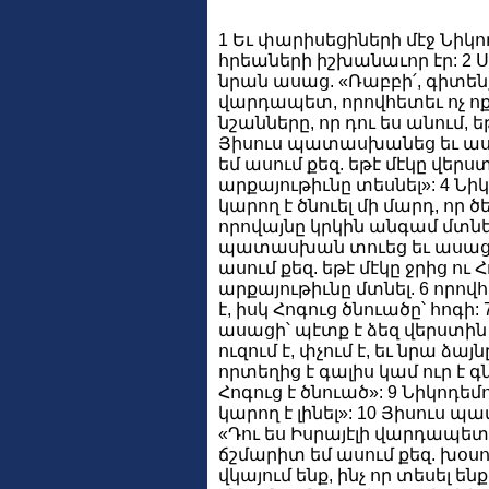
1 Եւ փարիսեցիների մէջ Նիկո
հրեաների իշխանաւոր էր: 2 Ս
նրան ասաց. «Ռաբբի՛, գիտենք
վարդապետ, որովհետեւ ոչ ոք
նշանները, որ դու ես անում, 
Յիսուս պատասխանեց եւ աս
եմ ասում քեզ. եթէ մէկը վերստ
արքայութիւնը տեսնել»: 4 Նի
կարող է ծնուել մի մարդ, որ ծե
որովայնը կրկին անգամ մտնել 
պատասխան տուեց եւ ասաց.
ասում քեզ. եթէ մէկը ջրից ու 
արքայութիւնը մտնել. 6 որո
է, իսկ Հոգուց ծնուածը՝ հոգի:
ասացի՝ պէտք է ձեզ վերստին 
ուզում է, փչում է, եւ նրա ձայն
որտեղից է գալիս կամ ուր է գն
Հոգուց է ծնուած»: 9 Նիկոդեմ
կարող է լինել»: 10 Յիսուս
«Դու ես Իսրայէլի վարդապետ 
ճշմարիտ եմ ասում քեզ. խօսու
վկայում ենք, ինչ որ տեսել ենք