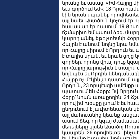
նրանց եւ ասաց. «Իմ Հայրը մին
եւս գործում եմ»: 18 Դրա համ
էին նրան սպանել, որովհետեւ
այլ նաեւ Աստծուն կոչում էր 
հաւասար էր դասում: 19 Յիս
ճշմարիտ եմ ասում ձեզ. մարդո
կարող անել, եթէ չտեսնի Հօրը,
Հայրն է անում, նոյնը նրա նմա
որ Հայրը սիրում է Որդուն եւ ա
է տալիս նրան. եւ նրան ցոյց
գործեր, որոնց վրայ դուք կզ
որ Հայրը յարութիւն է տալիս 
նոյնպէս եւ Որդին կենդանացնո
Հայրը ոչ մէկին չի դատում, 
Որդուն, 23 որպէսզի ամէնքը 
պատւում են Հօրը: Ով Որդուն
Հօրը՝ նրան առաքողին: 24 Ճշ
որ ով իմ խօսքը լսում է եւ հ
ընդունում է յաւիտենական կ
այլ մահուանից կեանք անցաւ
ասում ձեզ, որ կգայ ժամանակ, 
մեռելները կլսեն Աստծոյ Որդու
կապրեն, 26 որովհետեւ ինչպէս
եւ կեանք է տալիս, նոյնպէս եւ