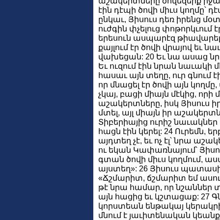
աշակերտները ծովեզերք իջան:
էին դէպի ծովի միւս կողմը՝ դ
ընկաւ, Յիսուս դեռ իրենց մօտ չ
ուժգին փչելուց փոթորկւում է
երեսուն ասպարէզ թիավարելո
քայլում էր ծովի վրայով եւ ն
վախեցան: 20 Եւ նա ասաց նրա
Եւ ուզում էին նրան նաւակի մ
հասաւ այն տեղը, ուր գնում է
որ մնացել էր ծովի այն կողմը
չկայ, բացի միայն մէկից, որի 
աշակերտները, իսկ Յիսուս ի
մտել, այլ միայն իր աշակերտն
Տիբերիայից ուրիշ նաւակներ է
հացն էին կերել: 24 Ուրեմն, ե
այդտեղ չէ, եւ ոչ էլ՝ նրա ա
ու եկան Կափառնայում՝ Յիսու
գտան ծովի միւս կողմում, աս
այստեղ»: 26 Յիսուս պատաս
«Ճշմարիտ, ճշմարիտ եմ ասում
թէ նրա համար, որ նշաններ տ
այն հացից եւ կշտացաք: 27 
կորստեան ենթակայ կերակրի 
մնում է յաւիտենական կեանք