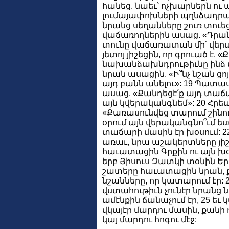
հանեց. նաեւ՝ ոչխարներն ու 
լումայափոխների պղնձադրամ
նրանց սեղանները շուռ տուեց
վաճառողներին ասաց. «Դրանք
տունը վաճառատան մի՛ վերա
յետոյ յիշեցին, որ գրուած է
նախանձախնդրութիւնը ինձ պ
նրան ասացին. «Ի՞նչ նշան ցոյ
այդ բանն անելու»: 19 Պատա
ասաց. «Քանդեցէ՛ք այդ տաճա
այն կվերականգնեմ»: 20 Հրե
«Քառասունվեց տարում շինու
օրում այն վերականգնո՞ւմ ես»
տաճարի մասին էր խօսում: 22
առաւ, նրա աշակերտները յիշեցի
հաւատացին Գրքին ու այն խօսք
երբ Յիսուս Զատկի տօնին Երո
շատերը հաւատացին նրան, քա
նշանները, որ կատարում էր: 
վստահութիւն չունէր նրանց 
ամէնքին ճանաչում էր, 25 եւ կ
վկայէր մարդու մասին, քանի ո
կայ մարդու հոգու մէջ: