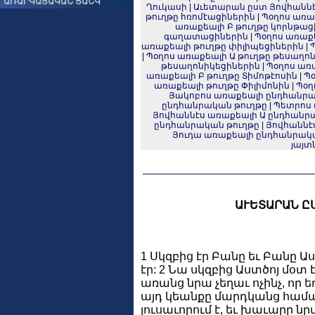
ԱՌԱՐԿԱՅԱԿԱՆ ՑԱՆԿ
Ղուկասի
|
Աւետարան ըստ Յովհանն
թուղթը հռոմէացիներին
|
Պօղոս առա
առաքեալի Բ թուղթը կորնթաց
գաղատացիներին
|
Պօղոս առաք
առաքեալի թուղթը փիլիպեցիներին
|
|
Պօղոս առաքեալի Ա թուղթը թեսաղո
թեսաղոնիկեցիներին
|
Պօղոս առա
առաքեալի Բ թուղթը Տիմոթէոսին
|
Պօ
առաքեալի թուղթը Փիլիմոնին
|
Պօղ
Յակոբոս առաքեալի ընդհանրա
ընդհանրական թուղթը
|
Պետրոս 
Յովհաննէս առաքեալի Ա ընդհանր
ընդհանրական թուղթը
|
Յովհաննէ
Յուդա առաքեալի ընդհանրակ
յայտ
ԱՒԵՏԱՐԱՆ Ը
1 Սկզբից էր Բանը եւ Բանը Ա
էր: 2 Նա սկզբից Աստծոյ մօտ է
առանց նրա չեղաւ ոչինչ, որ եղ
այդ կեանքը մարդկանց համար լ
լուսաւորում է, եւ խաւարը նր