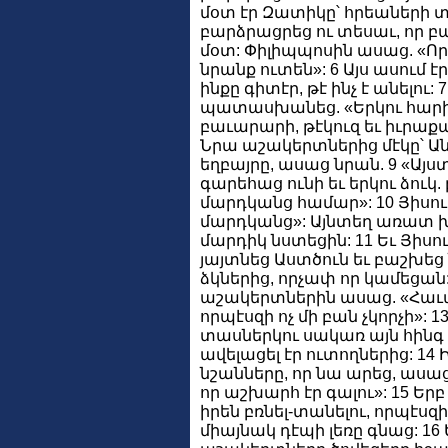
մօտ էր Զատիկը՝ հրեաների տօ
բարձրացրեց ու տեսաւ, որ բա
մօտ: Փիլիպպոսին ասաց. «Որ
նրանք ուտեն»: 6 Այս ասում է
ինքը գիտէր, թէ ինչ է անելու
պատասխանեց. «Երկու հարի
բաւարարի, թէկուզ եւ իւրաքան
Նրա աշակերտներից մէկը՝ Ա
եղբայրը, ասաց նրան. 9 «Այս
գարեհաց ունի եւ երկու ձուկ.
մարդկանց համար»: 10 Յիսու
մարդկանց»: Այնտեղ առատ խ
մարդիկ նստեցին: 11 Եւ Յիսո
յայտնեց Աստծուն եւ բաշխեց 
ձկներից, որչափ որ կամեցան:
աշակերտներին ասաց. «Հաւա
որպէսզի ոչ մի բան չկորչի»: 1
տասներկու սակառ այն հինգ
ավելացել էր ուտողներից: 14
նշանները, որ նա արեց, ասա
որ աշխարհ էր գալու»: 15 Երբ
իրեն բռնել-տանելու, որպէսզ
միայնակ դէպի լեռը գնաց: 16 