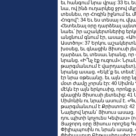
եւ հանգում նրա վրայ: 33 Եւ 
նա, ով ինձ ուղարկեց ջրով մկ
տեսնես, որ Հոգին իջնում եւ մն
Հոգով”: 34 Եւ ես տեսայ ու վկա
Հետեւեալ օրը դարձեալ այնտ
նաեւ՝ իր աշակերտներից երկու
անցնում գնում էր, ասաց. «
Աստծոյ»: 37 Երկու աշակերտնե
խօսեց, եւ գնացին Յիսուսի յե
դարձաւ եւ տեսաւ նրանց, որ 
նրանց. «Ի՞նչ էք ուզում»: Նր
թարգմանւում է վարդապետ), ո
նրանց ասաց. «Եկէ՛ք եւ տեսէ՛
էր նրա օթեւանը. եւ այն օրը 
մօտ ժամը չորսն էր: 40 Սիմո
մէկն էր այն երկուսից, որոնք
գնացին Յիսուսի յետեւից: 41
Սիմոնին ու նրան ասում է. «
թարգմանւում է Քրիստոս): 4
Նայելով նրան՝ Յիսուս ասաց.
դու պիտի կոչուես Կեփաս» (ո
Յաջորդ օրը Յիսուս որոշեց Գ
Փիլիպպոսին ու նրան ասաց. «Ա
Փիլիպպոսը Բեթսայիդայից էր