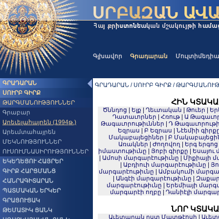
Գլխավոր
Գրադարան
Մուլտիմեդի
ԳՐԱԴԱՐԱՆ
ԳՐԱԴԱՐԱՆ / ՍՈՒՐԲ ԳԻՐՔ / ԹԱՐԳՄԱՆՈՒԹՅ
ՍՈՒՐԲ ԳԻՐՔ
ՀԻՆ ԿՏԱԿԱ
ԹԱՐԳՄԱՆՈՒԹՅՈՒՆՆԵՐ
Ծննդոց
|
Ելք
|
Ղեւտական
|
Թուեր
|
Եր
Գրաբար
Դատաւորներ
|
Հռութ
|
Ա Թագաւոր
Արեւելահայրեն (1994թ.)
Թագաւորութիւններ
|
Դ Թագաւորութի
Եզրաս
|
Բ Եզրաս
|
Նէեմիի գիրք
Արեւմտահայրեն
Մակաբայեցիներ
|
Բ Մակաբայեցի
ՄԵԿՆՈՒԹՅՈՒՆՆԵՐ
Առակներ
|
Ժողովող
|
Երգ երգոց
իմաստութիւնը
|
Յոբի գիրքը
|
Եսայու 
ՈՒՍՈՒՄՆԱՍԻՐՈՒԹՅՈՒՆՆԵՐ
|
Ամոսի մարգարէութիւնը
|
Միքիայի մ
ԵԿԵՂԵՑՈՒ ՀԱՅՐԵՐ
|
Աբդիուի մարգարէութիւնը
|
Յո
ԳԻՐՔ ՀԱՐՑՄԱՆՑ
մարգարէութիւնը
|
Ամբակումի մարգա
|
Անգէի մարգարէութիւնը
|
Զաքար
ՀԱՆՐԱԳԻՏԱՐԱՆ
մարգարէութիւնը
|
Երեմիայի մարգ
ՊԱՏՄԱԿԱՆ ԵՐԿԵՐ
մարգարէի ողբը
|
Դանիէլի մարգար
ԳՐԱՑՈՒՑԱԿ
ՆՈՐ ԿՏԱԿԱ
ԹԵՄԱՏԻԿ ՑԱՆԿ
Աւետարան ըստ Մատթէոսի
|
Աւետ