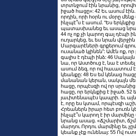
տրտնջում էին նրանից, որովհե
իջած հացը»: 42 Եւ ասում էին.
որդին, որի հօրն ու մօրը մենք
ինչպէ՞ս է ասում. “Ես երկնքից 
պատասխանեց եւ ասաց նրանց
44 ոչ ոք չի կարող գալ դէպի ի
ուղարկեց, եւ ես նրան վերջին
Մարգարէների գրքերում գրուա
ուսանած կլինեն”: Ամէն ոք, որ 
գալիս է դէպի ինձ: 46 Սակայն ո
նա, որ Աստծուց է, նա է տեսե
ասում ձեզ, որ ով հաւատում 
կեանքը: 48 Ես եմ կենաց հա
մանանան կերան, սակայն մեռա
հացը, որպէսզի ով որ սրանից 
հացը, որ երկնքից է իջած. 52 
յաւիտենապէս կապրի. եւ այն 
է, որը ես կտամ, որպէսզի աշ
Հրեաներն իրար հետ բուռն կե
ինչպէ՞ս կարող է իր մարմինը մ
նրանց ասաց. «Ճշմարիտ, ճշմա
մարդու Որդու մարմինը եւ չըմ
կեանք չէք ունենայ: 55 Ով ուտ