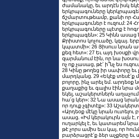
ժամանակը, եւ արդէն իսկ եկե
երկրպագուները կերկրպագեն
ճշմարտութեամբ, քանի որ Հայ
երկրպագուներ է ուզում: 24 Հ
երկրպագուները պէտք է հոգ
երկրպագեն»: 25 Կինն ասաց 
Քրիստոս կոչուածը, կգայ. երբ
կպատմի»: 26 Յիսուս նրան ասա
քեզ հետ»: 27 Եւ այդ խօսքի 
զարմանում էին, որ նա խօսում
ոչ ոք չասաց, թէ՝ ի՞նչ ես ուզո
28 Կինը թողեց իր սափորը ե
մարդկանց. 29 «Եկէք տեսէ՛ք 
բոլորը, ինչ արել եմ. արդեօք 
քաղաքից եւ գալիս էին նրա մօ
եկել, աշակերտներն աղաչում 
հա՛ց կեր»: 32 Նա ասաց նրանց
որ դուք չգիտէք»: 33 Աշակերտ
«Արդեօք մէկը նրան ուտելու բա
ասաց. «Իմ կերակուրն այն է,
ուղարկել է, եւ կատարեմ նրա գ
թէ չորս ամիս եւս կայ, որ հու
բարձրացրէ՛ք ձեր աչքերը եւ