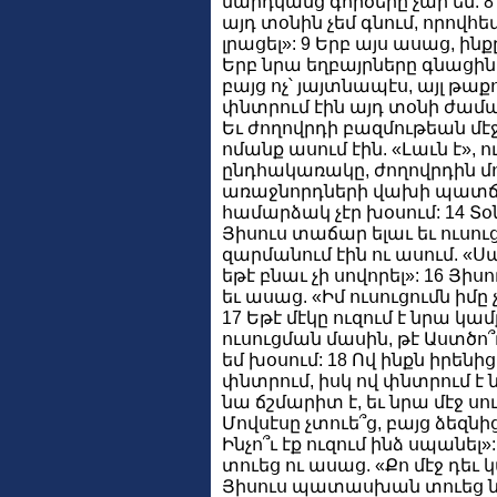
մարդկանց գործերը չար են: 8 
այդ տօնին չեմ գնում, որովհ
լրացել»: 9 Երբ այս ասաց, ինք
Երբ նրա եղբայրները գնացին
բայց ոչ՝ յայտնապէս, այլ թաք
փնտրում էին այդ տօնի ժամանա
Եւ ժողովրդի բազմութեան մէ
ոմանք ասում էին. «Լաւն է», ո
ընդհակառակը, ժողովրդին մոլո
առաջնորդների վախի պատճա
համարձակ չէր խօսում: 14 
Յիսուս տաճար ելաւ եւ ուսու
զարմանում էին ու ասում. «Ս
եթէ բնաւ չի սովորել»: 16 
եւ ասաց. «Իմ ուսուցումն իմը չ
17 Եթէ մէկը ուզում է նրա կ
ուսուցման մասին, թէ Աստծո՞ւ
եմ խօսում: 18 Ով ինքն իրենի
փնտրում, իսկ ով փնտրում է ն
նա ճշմարիտ է, եւ նրա մէջ սո
Մովսէսը չտուե՞ց, բայց ձեզնից
Ինչո՞ւ էք ուզում ինձ սպան
տուեց ու ասաց. «Քո մէջ դեւ կա
Յիսուս պատասխան տուեց նր