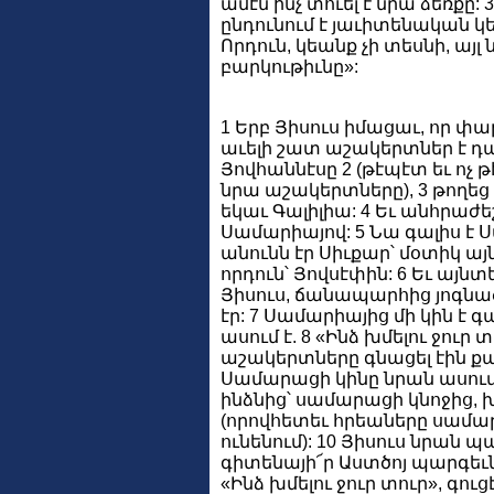
ամէն ինչ տուել է նրա ձեռքը: 
ընդունում է յաւիտենական կե
Որդուն, կեանք չի տեսնի, այլ
բարկութիւնը»:
1 Երբ Յիսուս իմացաւ, որ փար
աւելի շատ աշակերտներ է դա
Յովհաննէսը 2 (թէպէտ եւ ոչ թէ
նրա աշակերտները), 3 թողեց
եկաւ Գալիլիա: 4 Եւ անհրաժե
Սամարիայով: 5 Նա գալիս է 
անունն էր Սիւքար՝ մօտիկ այն
որդուն՝ Յովսէփին: 6 Եւ այն
Յիսուս, ճանապարհից յոգնած
էր: 7 Սամարիայից մի կին է գ
ասում է. 8 «Ինձ խմելու ջուր 
աշակերտները գնացել էին քաղ
Սամարացի կինը նրան ասում է.
ինձնից՝ սամարացի կնոջից, խմ
(որովհետեւ հրեաները սամար
ունենում): 10 Յիսուս նրան
գիտենայի՜ր Աստծոյ պարգեւները
«Ինձ խմելու ջուր տուր», գու