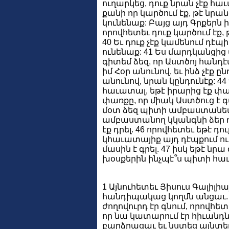
ուղարկեց, դուք նրան չէք հաւ
քանի որ կարծում էք, թէ նր
կունենաք: Բայց այդ Գրքերն ի
որովհետեւ դուք կարծում էք,
40 Եւ դուք չէք կամենում դէպ
ունենաք: 41 Ես մարդկանցից 
գիտեմ ձեզ, որ Աստծոյ հանդէպ 
իմ Հօր անունով, եւ ինձ չէք ըն
անունով, նրան կընդունէք: 44
հաւատալ, եթէ իրարից էք փառ
փառքը, որ միակ Աստծուց է գա
մօտ ձեզ պիտի ամբաստանեմ. 
ամբաստանող կկանգնի ձեր դէմ՝
էք դրել. 46 որովհետեւ եթէ դ
կհաւատայիք այդ դէպքում ուր
մասին է գրել. 47 իսկ եթէ նր
խօսքերին ինչպէ՞ս պիտի հա
1 Այնուհետեւ Յիսուս Գալիլի
հանդիպակաց կողմն անցաւ. 2
ժողովուրդ էր գնում, որովհետ
որ նա կատարում էր հիւանդներ
բարձրացաւ եւ նստեց այնտեղ