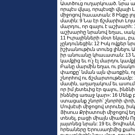
Աստծուց ուղարկուած. նրա ան
որպէս վկայ, որպէսզի վկայի Լ
միջոցով հաւատան: 8 Ինքը լոյսը
մասին: 9 Նա էր ճշմարիտ Լոյսը
մարդու, որ գալու է աշխարհ: 
աշխարհը նրանով եղաւ, սակ
11 Իւրայինների մօտ եկաւ, բ
չընդունեցին: 12 Իսկ ովքեր ն
իշխանութիւն տուեց լինելու Ա
իր անուանը կհաւատան: 13 Նր
կամքից եւ ո՛չ էլ մարդու կամք
Բանը մարմին եղաւ ու բնակու
փառքը՝ նման այն փառքին, որ
շնորհով ու ճշմարտութեամբ: 
մասին, աղաղակում եւ ասում.
որ իմ յետեւից էր գալու, ինձ
ինձնից առաջ կար»: 16 Մենք բ
ստացանք շնորհ՝ շնորհի փոխ
Մովսէսի միջոցով տրուեց, իս
Յիսուս Քրիստոսի միջոցով եղա
տեսել, բացի միայն միածին Որ
յայտնեց նրան: 19 Եւ Յովհանն
հրեաները Երուսաղէմից քահ