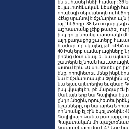
են եւ հասել հնձի համար: 36 Ե
եւ յաւիտենական կեանքի հա
որպէսզի սերմանողն ու հնձո
Հէնց սրանով է ճշմարիտ այն խօ
այլ՝ հնձողը: 38 Ես ուղարկեցի 
աշխատանք չէիք թափել. ու
իսկ դուք նրանց վաստակի մէ
այդ քաղաքից շատերը հաւատ
համար, որ վկայեց, թէ՝ «Ինձ ա
40 Իսկ երբ սամարացիները նր
իրենց մօտ մնայ. եւ նա այնտե
շատերն էլ նրան հաւատացին 
ասում էին. «Այսուհետեւ քո 
ենք, որովհետեւ մենք ինքներս
նա է ճշմարտապէս Փրկիչն աշխ
նա ելաւ այնտեղից եւ գնաց Գա
իսկ վկայել էր, թէ մարգարէն 
Սակայն երբ նա Գալիլիա եկա
ընդունեցին, որովհետեւ իրենք
նշանները, որ նա արեց Երու
որ նրանք էլ էին եկել տօնին:
Գալիլիայի Կանա քաղաքը, ուր 
Պալատական մի պաշտօնատար
Կափառնայումում: 47 Երբ նա 