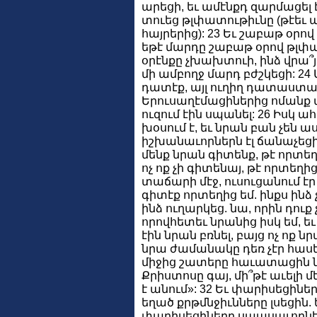
արեցի, եւ ամէնքդ զարմացել 
տուեց թլփատութիւնը (թէեւ այդ
հայրերից): 23 Եւ շաբաթ օրով
եթէ մարդը շաբաթ օրով թլփա
օրէնքը չխախտուի, ինձ վրա՞
մի ամբողջ մարդ բժշկեցի: 24
դատէք, այլ ուղիղ դատաստան
Երուսաղէմացիներից ոմանք աս
ուզում էին սպանել: 26 Իսկ 
խօսում է, եւ նրան բան չեն աս
իշխանաւորներն էլ ճանաչեցին
մենք նրան գիտենք, թէ որտեղի
ոչ ոք չի գիտենայ, թէ որտեղի
տաճարի մէջ, ուսուցանում էր ե
գիտէք որտեղից եմ. ինքս ինձ չ
ինձ ուղարկեց. նա, որին դուք
որովհետեւ նրանից իսկ եմ, եւ
էին նրան բռնել, բայց ոչ ոք ն
նրա ժամանակը դեռ չէր հասե
միջից շատերը հաւատացին նր
Քրիստոսը գայ, մի՞թէ աւելի 
է անում»: 32 Եւ փարիսեցինե
եղած քրթմնջիւնները լսեցին
փարիսեցիները սպասաւորներ