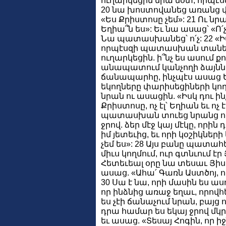
ուղարկեցին նրա մօտ, որպէսզ
20 նա խոստովանեց առանց վ
«Ես Քրիստոսը չեմ»: 21 Ու նրա
Եղիա՞ն ես»: Եւ նա ասաց՝ «Ո՛չ
Նա պատասխանեց՝ ո՛չ: 22 «Իսկ
որպէսզի պատասխան տանենք
ուղարկեցին. ի՞նչ ես ասում ք
անապատում կանչողի ձայնն ե
ճանապարհը, ինչպէս ասաց Ե
եկողները փարիսեցիների կող
նրան ու ասացին. «Իսկ դու ինչ
Քրիստոսը, ոչ էլ՝ Եղիան եւ ոչ
պատասխան տուեց նրանց ու 
ջրով. ձեր մէջ կայ մէկը, որին 
իմ յետեւից, եւ որի կօշիկնե
չեմ ես»: 28 Այս բանը պատա
միւս կողմում, ուր գտնւում էր
Հետեւեալ օրը նա տեսաւ Յիսու
ասաց. «Ահա՛ Գառն Աստծոյ, ո
30 Սա է նա, որի մասին ես ասո
որ ինձնից առաջ եղաւ, որովհ
ես չէի ճանաչում նրան, բայց 
դրա համար ես եկայ ջրով մկր
եւ ասաց. «Տեսայ Հոգին, որ ի