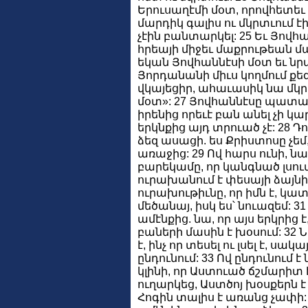
Երուսաղէմի մօտ, որովհետեւ 
մարդիկ գալիս ու մկրտւում է
չէին բանտարկել: 25 Եւ Յովհ
հրեայի միջեւ մաքրութեան մ
եկան Յովհաննէսի մօտ եւ նրա
Յորդանանի միւս կողմում քեզ 
վկայեցիր, ահաւասիկ նա մկրտ
մօտ»: 27 Յովհաննէսը պատա
իրենից որեւէ բան անել չի կա
երկնքից այդ տրուած չէ: 28 Դո
ձեզ ասացի. ես Քրիստոսը չեմ
առաջից: 29 Ով հարս ունի, ն
բարեկամը, որ կանգնած լսու
ուրախանում է փեսայի ձայնի
ուրախութիւնը, որ իմն է, կատ
մեծանայ, իսկ ես՝ նուազեմ: 31 
ամէնքից. նա, որ այս երկրից է
բաների մասին է խօսում: 32 Ն
է, ինչ որ տեսել ու լսել է, սակ
ընդունում: 33 Ով ընդունում
կլինի, որ Աստուած ճշմարիտ է
ուղարկեց, Աստծոյ խօսքերն 
Հոգին տալիս է առանց չափի: 3