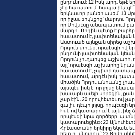
ընդունում: 12 Իսկ արդ, եթէ 
չէք հաւատում, հապա ինչպէ
երկնաւոր բաներ ասեմ: 13 Արդ, 
որ իջաւ երկնքից՝ մարդու Որդի
որ Մովսէսը անապատում բարձ
մարդու Որդին պէտք է բարձր
հաւատում է, յաւիտենական կ
Աստուած այնքան սիրեց աշխա
Որդուն տուեց, որպէսզի ով նր
ընդունի յաւիտենական կեանք
Որդուն չուղարկեց աշխարհ
այլ՝ որպէսզի աշխարհը նրանո
հաւատում է, չպիտի դատապա
հաւատում, արդէն իսկ դատա
միածին Որդու անուանը չհ
այսպէս իսկ է. որ լոյսը եկա
խաւարն աւելի սիրեցին, քան 
չար էին. 20 որովհետեւ ով չարի
գալիս դէպի լոյսը, որպէսզի ն
Իսկ ով կատարում է այն, ինչ ճ
որպէսզի նրա գործերը յայտնի
կատարուեցին»: 22 Այնուհետ
Հրէաստանի երկիրը եկան, եւ 
հետ ու մկրտում: 23 Յովհաննէս