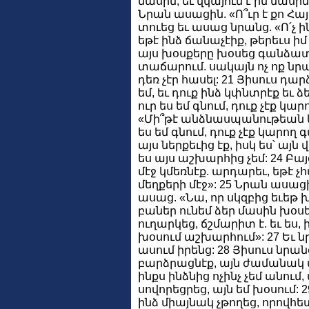
մասին, եւ վկայում է իմ մասին
Նրան ասացին. «Ո՞ւր է քո Հ
տուեց եւ ասաց նրանց. «Ո՛չ ինձ
եթէ ինձ ճանաչէիք, թերեւս իմ 
այս խօսքերը խօսեց գանձատա
տաճարում. սակայն ոչ ոք նրա
դեռ չէր հասել: 21 Յիսուս դա
եմ, եւ դուք ինձ կփնտրէք եւ ձ
ուր ես եմ գնում, դուք չէք կա
«Մի՞թէ անձնասպանութեան կդի
ես եմ գնում, դուք չէք կարող 
այս ներքեւից էք, իսկ ես՝ այն
ես այս աշխարհից չեմ: 24 Բայ
մէջ կմեռնէք. արդարեւ, եթէ չ
մեղքերի մէջ»: 25 Նրան ասացի
ասաց. «Նա, որ սկզբից եւեթ 
բաներ ունեմ ձեր մասին խօսել
ուղարկեց, ճշմարիտ է. եւ ես, ի
խօսում աշխարհում»: 27 Եւ ն
ասում իրենց: 28 Յիսուս նրա
բարձրացնէք, այն ժամանակ պ
ինքս ինձնից ոչինչ չեմ անում,
սովորեցրեց, այն եմ խօսում: 2
ինձ միայնակ չթողեց, որովհետ