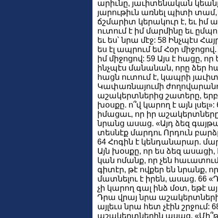
արիւնը, յաւիտենական կեանք 
յարութիւն առնել պիտի տամ, 
ճշմարիտ կերակուր է, եւ իմ ա
ուտում է իմ մարմինը եւ ըմպո
եւ ես՝ նրա մէջ: 58 Ինչպէս Հայ
ես էլ ապրում եմ Հօր միջոցով.
իմ միջոցով: 59 Այս է հացը, որ
ինչպէս մանանան, որը ձեր հա
հացն ուտում է, կապրի յաւի
Կափառնայումի ժողովարանում
աշակերտներից շատերը, երբ 
խօսքը. ո՞վ կարող է այն լսել»:
իմացաւ, որ իր աշակերտներ
նրանց ասաց. «Այդ ձեզ գայթակ
տեսնէք մարդու Որդուն բարձր
64 Հոգին է կենդանարար. մարմ
Այն խօսքը, որ ես ձեզ ասացի, 
կան ոմանք, որ չեն հաւատում
գիտէր, թէ ովքեր են նրանք, որ
մատնելու է իրեն, ասաց. 66 «
չի կարող գալ ինձ մօտ, եթէ այ
Դրա վրայ նրա աշակերտներից
այլեւս նրա հետ չէին շրջում:
աշակերտներին ասաց. «Մի՞թէ դ