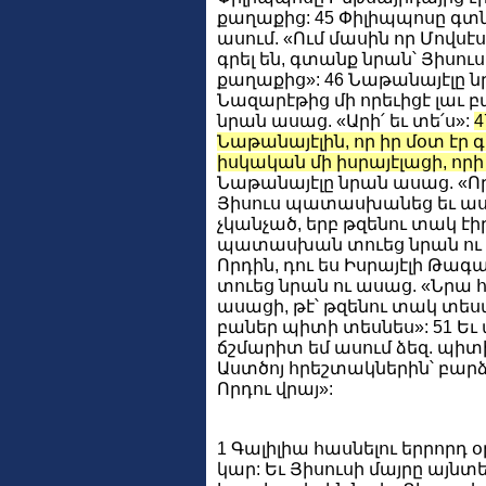
քաղաքից: 45 Փիլիպպոսը գտն
ասում. «Ում մասին որ Մովսէ
գրել են, գտանք նրան՝ Յիսու
քաղաքից»: 46 Նաթանայէլը նր
Նազարէթից մի որեւիցէ լաւ բ
նրան ասաց. «Արի՛ եւ տե՛ս»:
4
Նաթանայէլին, որ իր մօտ էր 
իսկական մի իսրայէլացի, որի 
Նաթանայէլը նրան ասաց. «Որ
Յիսուս պատասխանեց եւ ասա
չկանչած, երբ թզենու տակ էի
պատասխան տուեց նրան ու ա
Որդին, դու ես Իսրայէլի Թա
տուեց նրան ու ասաց. «Նրա 
ասացի, թէ՝ թզենու տակ տեսա
բաներ պիտի տեսնես»: 51 Եւ
ճշմարիտ եմ ասում ձեզ. պիտ
Աստծոյ հրեշտակներին՝ բարձ
Որդու վրայ»:
1 Գալիլիա հասնելու երրորդ
կար: Եւ Յիսուսի մայրը այնտ