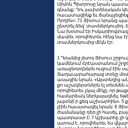
Սիմոն Պետրոսը նրան պատաս
գնանք: Դու յաւիտենական կեա
հաւատացինք եւ ճանաչեցինք,
Որդին»: 71 Յիսուս նրանց պա
ընտրել ձեզ՝ տասներկուսիդ. ե
Նա խօսում էր Իսկարիովտացո
մասին, որովհետեւ հէնց նա էր
տասներկուսից մէկն էր:
1 Դրանից յետոյ Յիսուս շրջում
կամենում Հրէաստանում շրջե
առաջնորդներն ուզում էին ս
Տաղաւարահարաց տօնը մօտ է
ասացին նրան. «Այստեղից ա
քո աշակերտներն էլ տեսնեն այ
որովհետեւ չկայ մէկը, որ թաքո
համարձակ ներկայացնել. եթէ 
յայտնի՛ր քեզ աշխարհին». 5 
չէին հաւատացել նրան: 6 Յիս
ժամանակը դեռ չի հասել, բա
պատրաստ է: 7 Աշխարհը չի կ
ատում է, որովհետեւ ես վկայ