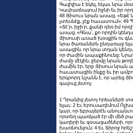
Գալիլիա է եկել, եկաւ նրա մօտ
Կափառնայում իջնի եւ իր որդո
48 Յիսուս նրան ասաց. «Եթէ
չտեսնէք, չէք հաւատում»: 
«Տէ՛ր, իջի՛ր, քանի դեռ իմ որդ
ասաց. «Գնա՛, քո որդին կեն
Յիսուսի ասած խօսքին ու գնաց
նրա ծառաներն ընդառաջ ելա
ասացին, որ նրա տղան կենդան
որ ժամին ապաքինուեց: Նրան
ժամը մէկին, ջերմը նրան թողե
ժամին էր, երբ Յիսուս նրան ա
հաւատացին ինքը եւ իր ամբո
երկրորդ նշանն է, որ արեց 
գալուց յետոյ:
1 Դրանից յետոյ հրեաների տօն
ելաւ: 2 Եւ Երուսաղէմում Ո
կար, որ եբրայերէն անուանւու
որտեղ պառկած էր մի մեծ բազ
կաղերի եւ գօսացածների, որ
խառնուելուն: 4 Եւ Տիրոջ 