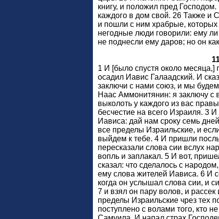
книгу, и положил пред Господом.
каждого в дом свой. 26 Также и С
и пошли с ним храбрые, которых 
негодные люди говорили: ему ли 
не поднесли ему даров; но он как
1
1 И [было спустя около месяца,
осадил Иавис Галаадский. И ска
заключи с нами союз, и мы будем
Наас Аммонитянин: я заключу с в
выколоть у каждого из вас правы
бесчестие на всего Израиля. 3 
Иависа: дай нам сроку семь дней
все пределы Израильские, и если
выйдем к тебе. 4 И пришли посл
пересказали слова сии вслух нар
вопль и заплакал. 5 И вот, приш
сказал: что сделалось с народом
ему слова жителей Иависа. 6 И 
когда он услышал слова сии, и с
7 и взял он пару волов, и рассек 
пределы Израильские чрез тех по
поступлено с волами того, кто н
Самуила. И напал страх Господен