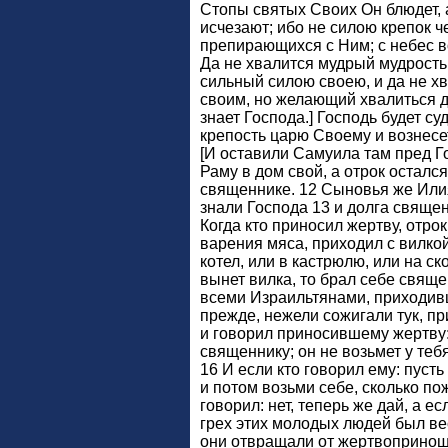
Стопы святых Своих Он блюдет, 
исчезают; ибо не силою крепок ч
препирающихся с Ним; с небес во
Да не хвалится мудрый мудрость
сильный силою своею, и да не х
своим, но желающий хвалиться да
знает Господа.] Господь будет су
крепость царю Своему и вознесе
[И оставили Самуила там пред Г
Раму в дом свой, а отрок осталс
священнике. 12 Сыновья же Или
знали Господа 13 и долга священ
Когда кто приносил жертву, отро
варения мяса, приходил с вилкой
котел, или в кастрюлю, или на ск
вынет вилка, то брал себе свяще
всеми Израильтянами, приходив
прежде, нежели сожигали тук, п
и говорил приносившему жертву:
священнику; он не возьмет у теб
16 И если кто говорил ему: пусть
и потом возьми себе, сколько по
говорил: нет, теперь же дай, а ес
грех этих молодых людей был ве
они отвращали от жертвоприноше