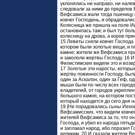
уклонялись ни направо, ни нале
следовали за ними до пределов
Вефсамиса жали тогда пшеницу в
ковчег Господень, и обрадовались
Колесница же пришла на поле И
остановилась там; и был тут бол
колесницу на дрова, а коров при
15 Левиты сняли ковчег Господа 
котором были золотые вещи, и п
камне; жители же Вефсамиса пр
и закололи жертвы Господу. 16 И
Филистимских видели это и возвр
17 Золотые эти наросты, которы
жертву повинности Господу, были:
один за Аскалон, один за Геф, од
мыши были по числу всех городо
владетелей, от городов укреплен
большого камня, на котором пост
который находится до сего дня 
19 [Не порадовались сыны Иехо
Вефсамисских, что видели ковчег
жителей Вефсамиса за то, что он
Господа, и убил из народа пятьд
и заплакал народ, ибо поразил 
великим. 20 И сказали жители Ве