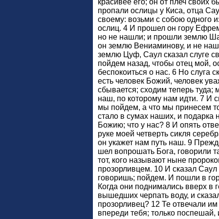
красивее его; он от плеч своих 
пропали ослицы у Киса, отца Сау
своему: возьми с собою одного из
ослиц. 4 И прошел он гору Ефр
но не нашли; и прошли землю Ша
он землю Вениаминову, и не наш
землю Цуф, Саул сказал слуге св
пойдем назад, чтобы отец мой, о
беспокоиться о нас. 6 Но слуга с
есть человек Божий, человек уваж
сбывается; сходим теперь туда; 
наш, по которому нам идти. 7 И с
мы пойдем, а что мы принесем т
стало в сумах наших, и подарка 
Божию; что у нас? 8 И опять отве
руке моей четверть сикля серебр
он укажет нам путь наш. 9 Прежд
шел вопрошать Бога, говорили та
тот, кого называют ныне пророк
прозорливцем. 10 И сказал Саул
говоришь; пойдем. И пошли в гор
Когда они поднимались вверх в г
вышедших черпать воду, и сказал
прозорливец? 12 Те отвечали им и
впереди тебя; только поспешай, 