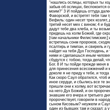
"нашлись ослицы, которых ты ходи
забыв об ослицах, беспокоится о 
моим?" 3 И пойдешь оттуда дале
Фаворской, и встретят тебя там т
Вефиль: один несет трех козлят, 
третий несет мех с вином; 4 и бу
дадут тебе два хлеба, и ты возьм
придешь на холм Божий, где охр
[там начальники Филистимские;] 
встретишь сонм пророков, сходя
псалтирь и тимпан, и свирель и г
найдет на тебя Дух Господень, и
ними и сделаешься иным человек
сбудутся с тобою, тогда делай, ч
Бог. 8 И ты пойди прежде меня в 
для принесения всесожжений и м
доколе я не приду к тебе, и тогда
Как скоро Саул обратился, чтоб 
иное сердце, и сбылись все те зн
пришли они к холму, вот встреча
на него Дух Божий, и он пророче
знавшие его вчера и третьего дня
пророчествует, говорили в народе
сыном Кисовым? неужели и Саул
один из бывших там и сказал: а 