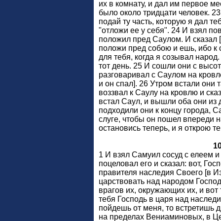
их в комнату, и дал им первое м
было около тридцати человек. 23
подай ту часть, которую я дал теб
"отложи ее у себя". 24 И взял по
положил пред Саулом. И сказал [
положи пред собою и ешь, ибо к
для тебя, когда я созывал народ
тот день. 25 И сошли они с высо
разговаривал с Саулом на кровле
и он спал]. 26 Утром встали они 
воззвал к Саулу на кровлю и сказ
встал Саул, и вышли оба они из 
подходили они к концу города, С
слуге, чтобы он пошел впереди на
остановись теперь, и я открою теб
1
1 И взял Самуил сосуд с елеем и 
поцеловал его и сказал: вот, Гос
правителя наследия Своего [в И
царствовать над народом Господ
врагов их, окружающих их, и вот
тебя Господь в царя над наследи
пойдешь от меня, то встретишь д
на пределах Вениаминовых, в Цел