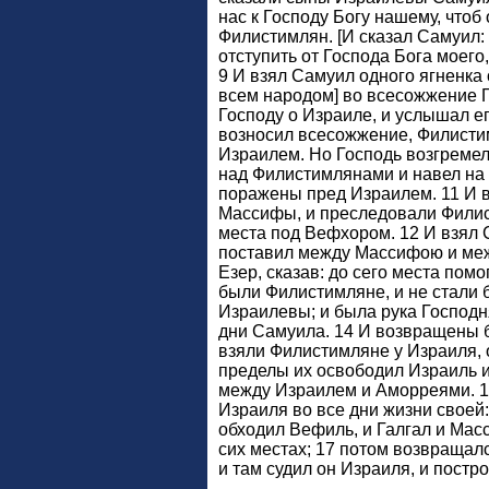
нас к Господу Богу нашему, чтоб 
Филистимлян. [И сказал Самуил: 
отступить от Господа Бога моего,
9 И взял Самуил одного ягненка о
всем народом] во всесожжение Г
Господу о Израиле, и услышал ег
возносил всесожжение, Филисти
Израилем. Но Господь возгремел
над Филистимлянами и навел на 
поражены пред Израилем. 11 И 
Массифы, и преследовали Филис
места под Вефхором. 12 И взял 
поставил между Массифою и меж
Езер, сказав: до сего места пом
были Филистимляне, и не стали 
Израилевы; и была рука Господн
дни Самуила. 14 И возвращены 
взяли Филистимляне у Израиля, о
пределы их освободил Израиль и
между Израилем и Аморреями. 1
Израиля во все дни жизни своей: 
обходил Вефиль, и Галгал и Мас
сих местах; 17 потом возвращалс
и там судил он Израиля, и постр