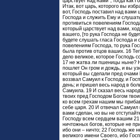
царствует над нами", тогда как Г
Итак, вот царь, которого вы избр
вот, Господь поставил над вами 
Господа и служить Ему и слушать 
противиться повелениям Господа,
который царствует над вами, ход
вашего, [то рука Господа не будет
будете слушать гласа Господа и 
повелениям Господа, то рука Гос
была против отцов ваших. 16 Теп
дело великое, которое Господь 
17 не жатва ли пшеницы ныне? Но
пошлет Он гром и дождь, и вы узн
который вы сделали пред очами Г
воззвал Самуил к Господу, и Гос
день; и пришел весь народ в бол
Самуила. 19 И сказал весь наро
твоих пред Господом Богом твои
ко всем грехам нашим мы прибав
себе царя. 20 И отвечал Самуил н
вами сделан, но вы не отступайт
Господу всем сердцем вашим 21
ничтожных богов, которые не при
ибо они – ничто; 22 Господь же 
великого имени Своего, ибо Госп