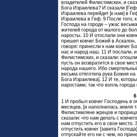
владетелей Филистимских, и сказ
Бога Израилева? И сказали [Гефя
Израилева перейдет [к нам] в Ге
Израилева в Геф. 9 После того, 
Господа на городе – ужас весьма
жителей города от малого до бол
наросты. 10 И отослали они ковч
пришел ковчег Божий в Аскалон,
говоря: принесли к нам ковчег Б
нас и народ наш. 11 И послали, 
Филистимских, и сказали: отошли
пусть он возвратится в свое мес
народа нашего. Ибо смертельный
весьма отяготела рука Божия на н
Бога Израилева]. 12 И те, кото
наростами, так что вопль города
6
1 И пробыл ковчег Господень в 
месяцев, [и наполнилась земля 
Филистимляне жрецов и прорицат
сказали: что нам делать с ковчег
нам отпустить его в свое место. 
отпустить ковчег [завета Господа
отпускайте его ни с чем, но при