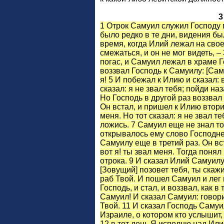
3
1 Отрок Самуил служил Господу 
было редко в те дни, видения бы
время, когда Илий лежал на свое
смежаться, и он не мог видеть, –
погас, и Самуил лежал в храме Г
воззвал Господь к Самуилу: [Сам
я! 5 И побежал к Илию и сказал: в
сказал: я не звал тебя; пойди наз
Но Господь в другой раз воззвал
Он встал, и пришел к Илию вторич
меня. Но тот сказал: я не звал т
ложись. 7 Самуил еще не знал то
открывалось ему слово Господне.
Самуилу еще в третий раз. Он вс
вот я! ты звал меня. Тогда понял
отрока. 9 И сказал Илий Самуилу:
[Зовущий] позовет тебя, ты скаж
раб Твой. И пошел Самуил и лег
Господь, и стал, и воззвал, как в
Самуил! И сказал Самуил: говори
Твой. 11 И сказал Господь Самуил
Израиле, о котором кто услышит, 
12 в тот день Я исполню над Или