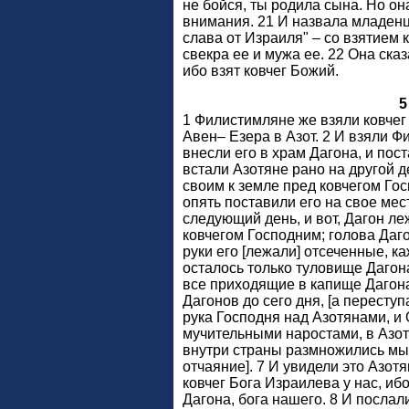
не бойся, ты родила сына. Но он
внимания. 21 И назвала младенц
слава от Израиля" – со взятием 
свекра ее и мужа ее. 22 Она ска
ибо взят ковчег Божий.
5
1 Филистимляне же взяли ковчег
Авен– Езера в Азот. 2 И взяли Ф
внесли его в храм Дагона, и пос
встали Азотяне рано на другой д
своим к земле пред ковчегом Гос
опять поставили его на свое мест
следующий день, и вот, Дагон ле
ковчегом Господним; голова Дагон
руки его [лежали] отсеченные, ка
осталось только туловище Дагон
все приходящие в капище Дагона
Дагонов до сего дня, [а переступ
рука Господня над Азотянами, и 
мучительными наростами, в Азоте
внутри страны размножились мыш
отчаяние]. 7 И увидели это Азотя
ковчег Бога Израилева у нас, ибо
Дагона, бога нашего. 8 И послали