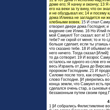
доме его; Я начну и окончу; 13 Я
его на веки за ту вину, что он зн
и не обуздывал их; 14 и посему 
дома Илиева не загладится ни 
хлебными вовек.
15 И спал Самуи
отворил двери дома Господня; и
видение сие Илию. 16 Но Илий п
мой Самуил! Тот сказал: вот я! 1
тебе? не скрой от меня; то и то с
больше сделает, если ты утаишь о
что сказано тебе. 18 И объявил 
него ничего. Тогда сказал [Илий]:
то да сотворит. 19 И возрос Саму
осталось ни одного из слов его 
весь Израиль от Дана до Вирсав
пророком Господним. 21 И продо
Силоме после того, как открыл 
слово Господне. [И уверились во
конца земли, что Самуил есть пр
сделался очень стар, а сыновья 
беззаконным путем своим пред Г
4
1 [И собрались Филистимляне во