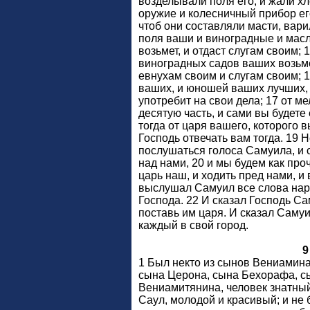
возделывали поля его, и жали хл
оружие и колесничный прибор его
чтоб они составляли масти, вари
поля ваши и виноградные и мас
возьмет, и отдаст слугам своим; 
виноградных садов ваших возьме
евнухам своим и слугам своим; 
ваших, и юношей ваших лучших, 
употребит на свои дела; 17 от м
десятую часть, и сами вы будете
тогда от царя вашего, которого в
Господь отвечать вам тогда. 19 
послушаться голоса Самуила, и ск
над нами, 20 и мы будем как про
царь наш, и ходить пред нами, и
выслушал Самуил все слова наро
Господа. 22 И сказал Господь Са
поставь им царя. И сказал Саму
каждый в свой город.
9
1 Был некто из сынов Вениамина,
сына Церона, сына Бехорафа, с
Вениамитянина, человек знатный.
Саул, молодой и красивый; и не 