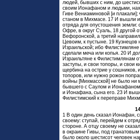
людей, бывших с ним, до шестис
своим Ионафаном и людьми, нах
Гиве Вениаминовой [и плакали];
станом в Михмасе. 17 И вышли и
отряда для опустошения земли: 
Офре, в округ Суаль, 18 другой 
Вефоронской, а третий направил
Цевоим, к пустыне. 19 Кузнецов 
Израильской; ибо Филистимляне 
сделали меча или копья. 20 И д
Израильтяне к Филистимлянам от
заступы, и свои топоры, и свои к
щербина на острие у сошников, и 
топоров, или нужно рожон попра
войны [Михмасской] не было ни м
бывшего с Саулом и Ионафаном,
и Ионафана, сына его. 23 И выш
Филистимский к переправе Михм
1
1 В один день сказал Ионафан, 
своему: ступай, перейдем к отря
стороне. А отцу своему не сказа
в окраине Гивы, под гранатовым 
было около шестисот человек нар