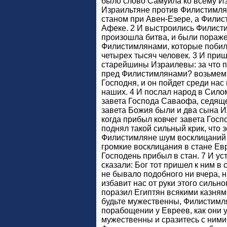
было слово Самуила ко всему И
Израильтяне против Филистимля
станом при Авен-Езере, а Фили
Афеке. 2 И выстроились Филисти
произошла битва, и были пораж
Филистимлянами, которые побил
четырех тысяч человек. 3 И приш
старейшины Израилевы: за что п
пред Филистимлянами? возьмем 
Господня, и он пойдет среди нас 
наших. 4 И послал народ в Силом
завета Господа Саваофа, седяще
завета Божия были и два сына И
когда прибыл ковчег завета Госп
поднял такой сильный крик, что 
Филистимляне шум восклицаний и
громкие восклицания в стане Евр
Господень прибыл в стан. 7 И у
сказали: Бог тот пришел к ним в с
не бывало подобного ни вчера, ни
избавит нас от руки этого сильно
поразил Египтян всякими казнями
будьте мужественны, Филистимля
порабощении у Евреев, как они у
мужественны и сразитесь с ними