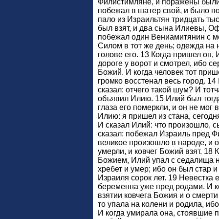
Филистимляне, и поражены были
побежал в шатер свой, и было п
пало из Израильтян тридцать тыс
был взят, и два сына Илиевы, Оф
побежал один Вениамитянин с м
Силом в тот же день; одежда на 
голове его. 13 Когда пришел он,
дороге у ворот и смотрел, ибо се
Божий. И когда человек тот приш
громко восстенал весь город. 14
сказал: отчего такой шум? И тот
объявил Илию. 15 Илий был тогд
глаза его померкли, и он не мог 
Илию: я пришел из стана, сегодн
И сказал Илий: что произошло, с
сказал: побежал Израиль пред 
великое произошло в народе, и 
умерли, и ковчег Божий взят. 18 
Божием, Илий упал с седалища н
хребет и умер; ибо он был стар 
Израиля сорок лет. 19 Невестка 
беременна уже пред родами. И к
взятии ковчега Божия и о смерти
то упала на колени и родила, ибо
И когда умирала она, стоявшие 