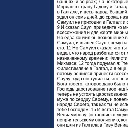
башнях, и во рвах; 7 а некоторы
Иордан в страну Гадову и Галаа
в Галгале, и весь народ, бывший 
ждал он семь дней, до срока, на
Самуил не приходил в Галгал; и с
9 И сказал Саул: приведите ко м
всесожжения и для жертв мирных
Но едва кончил он возношение в
Самуил; и вышел Саул к нему на
его. 11 Но Самуил сказал: что ты
видел, что народ разбегается от 
назначенному времени; Филисти
Михмасе; 12 тогда подумал я: "т
Филистимляне в Галгал, а я еще 
потому решился принести всесо
Саулу: худо поступил ты, что не
Бога твоего, которое дано было 
Господь царствование твое над 
теперь не устоять царствованию
мужа по сердцу Своему, и повел
народа Своего, так как ты не ис
тебе Господом. 15 И встал Самуи
Вениаминову; [оставшиеся люди
неприятельскому ополчению, кот
они шли из Галгала в Гиву Вениа