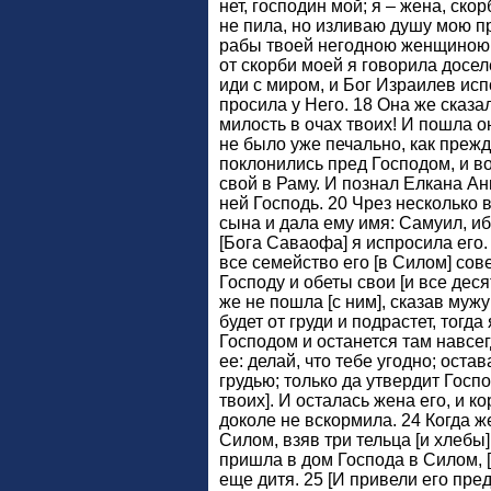
нет, господин мой; я – жена, ско
не пила, но изливаю душу мою пр
рабы твоей негодною женщиною, 
от скорби моей я говорила досел
иди с миром, и Бог Израилев исп
просила у Него. 18 Она же сказа
милость в очах твоих! И пошла он
не было уже печально, как прежде
поклонились пред Господом, и в
свой в Раму. И познал Елкана Ан
ней Господь. 20 Чрез несколько
сына и дала ему имя: Самуил, ибо
[Бога Саваофа] я испросила его.
все семейство его [в Силом] со
Господу и обеты свои [и все дес
же не пошла [с ним], сказав муж
будет от груди и подрастет, тогда
Господом и останется там навсег
ее: делай, что тебе угодно; оста
грудью; только да утвердит Госп
твоих]. И осталась жена его, и к
доколе не вскормила. 24 Когда ж
Силом, взяв три тельца [и хлебы]
пришла в дом Господа в Силом, [
еще дитя. 25 [И привели его пре