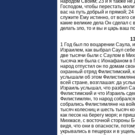
народом Своим; 23 и я также не 
Господом, чтобы перестать молит
вас на путь добрый и прямой; 24
служите Ему истинно, от всего с
какие великие дела Он сделал с 
делать зло, то и вы и царь ваш п
1
1 Год был по воцарении Саула, и
Израилем, как выбрал Саул себе 
две тысячи были с Саулом в Мих
тысяча же была с Ионафаном в 
народ отпустил он по домам сво
охранный отряд Филистимский, к
услышали об этом Филистимляне
всей стране, возглашая: да услы
Израиль услышал, что разбил С
Филистимский и что Израиль сд
Филистимлян, то народ собрался 
собрались Филистимляне на войн
тысяч колесниц и шесть тысяч к
как песок на берегу моря; и при
Михмасе, с восточной стороны Б
видя, что они в опасности, потом
укрывались в пещерах и в ущелья