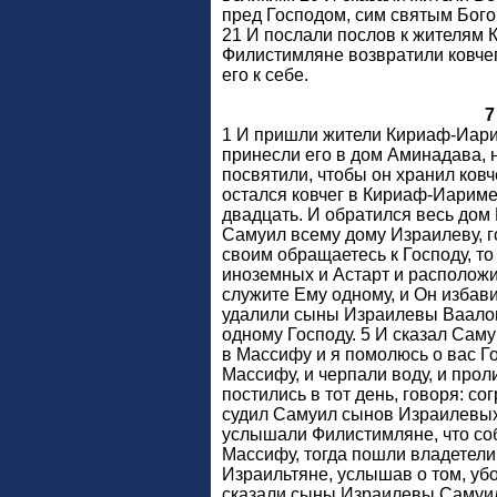
пред Господом, сим святым Богом
21 И послали послов к жителям 
Филистимляне возвратили ковчег
его к себе.
7
1 И пришли жители Кириаф-Иарим
принесли его в дом Аминадава, н
посвятили, чтобы он хранил ковче
остался ковчег в Кириаф-Иариме
двадцать. И обратился весь дом 
Самуил всему дому Израилеву, г
своим обращаетесь к Господу, то
иноземных и Астарт и расположи
служите Ему одному, и Он избави
удалили сыны Израилевы Ваалов 
одному Господу. 5 И сказал Саму
в Массифу и я помолюсь о вас Го
Массифу, и черпали воду, и прол
постились в тот день, говоря: с
судил Самуил сынов Израилевых
услышали Филистимляне, что со
Массифу, тогда пошли владетели
Израильтяне, услышав о том, уб
сказали сыны Израилевы Самуил