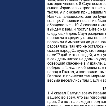
как один человек. 8 Саул осмотр
сынов Израилевых триста тысяч
тысяч. 9 И сказали пришедшим п
Иависа Галаадского: завтра буде
солнце. И пришли послы и объяв
обрадовались. 10 И сказали жите
выйдем к вам, и поступайте с нам
следующий день Саул разделил н
проникли в средину стана во вр
поразили Аммонитян до дневног
рассеялись, так что не осталось 
сказал народ Самуилу: кто говор
нами"? дайте этих людей, и мы у
в сей день никого не должно уме
совершил спасение в Израиле. 1
пойдем в Галгал, и обновим там 
народ в Галгал, и поставили та
Галгале, и принесли там мирные
весьма веселились там Саул и в
1
1 И сказал Самуил всему Израил
вашего во всем, что вы говорили
царя, 2 и вот, царь ходит пред ва
сыновья мои с вами; я же ходил 