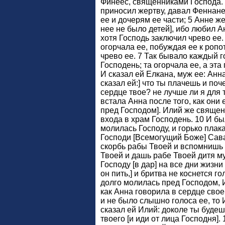
Финеес, священниками Господа. 4
приносил жертву, давал Феннане
ее и дочерям ее части; 5 Анне же
нее не было детей], ибо любил А
хотя Господь заключил чрево ее.
огорчала ее, побуждая ее к ропот
чрево ее. 7 Так бывало каждый г
Господень; та огорчала ее, а эта 
И сказал ей Елкана, муж ее: Анна
сказал ей:] что ты плачешь и поч
сердце твое? не лучше ли я для 
встала Анна после того, как они 
пред Господом]. Илий же священ
входа в храм Господень. 10 И бы
молилась Господу, и горько плака
Господи [Всемогущий Боже] Сав
скорбь рабы Твоей и вспомнишь 
Твоей и дашь рабе Твоей дитя му
Господу [в дар] на все дни жизни 
он пить,] и бритва не коснется г
долго молилась пред Господом, И
как Анна говорила в сердце своем
и не было слышно голоса ее, то 
сказал ей Илий: доколе ты буде
твоего [и иди от лица Господня].