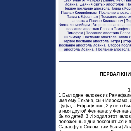
Евангелие от Матфея
|
Евангелие от Ма
Иоанна
|
Деяния святых апостолов
|
По
Первое послание апостола Павла к Ко
Павла к Коринфянам
|
Послание апостола
Павла к Ефесянам
|
Послание апосто
апостола Павла к Колоссянам
|
Пе
Фессалоникийцам
|
Второе послание апос
послание апостола Павла к Тимофею
Тимофею
|
Послание апостола Павла 
Филимону
|
Послание апостола Павла к
Первое послание апостола Петра
|
Втор
послание апостола Иоанна
|
Второе посл
апостола Иоанна
|
Послание апостола
ПЕРВАЯ КНИ
1
1 Был один человек из Рамафаи
имя ему Елкана, сын Иерохама, 
Цуфа, – Ефрафянин; 2 у него бы
а имя другой Феннана; у Феннан
было детей. 3 И ходил этот челов
положенные дни поклоняться и п
Саваофу в Силом; там были [Или