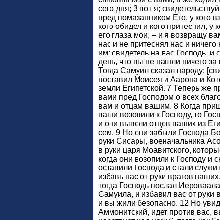
сего дня; 3 вот я; свидетельству
пред помазанником Его, у кого вз
кого обидел и кого притеснил, у 
его глаза мои, – и я возвращу ва
нас и не притеснял нас и ничего н
им: свидетель на вас Господь, и 
день, что вы не нашли ничего за 
Тогда Самуил сказал народу: [св
поставил Моисея и Аарона и Кот
земли Египетской. 7 Теперь же пр
вами пред Господом о всех благ
вам и отцам вашим. 8 Когда приш
ваши возопили к Господу, то Гос
и они вывели отцов ваших из Еги
сем. 9 Но они забыли Господа Бо
руки Сисары, военачальника Асо
в руки царя Моавитского, которы
когда они возопили к Господу и 
оставили Господа и стали служи
избавь нас от руки врагов наших
тогда Господь послал Иероваала
Самуила, и избавил вас от руки 
и вы жили безопасно. 12 Но увид
Аммонитский, идет против вас, вы