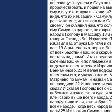
пословицу: "неужели и Саул во п
пророчествовать, и пошел на выс
ему и слуге его: куда вы ходили? 
видя, что их нет, зашли к Самуил
расскажи мне, что сказал вам Са
своему: он объявил нам, что осли
ему Самуил о царстве, не открыл
народ к Господу в Массифу 18 и
говорит Господь Бог Израилев: Я
избавил вас от руки Египтян и от
вас. 19 А вы теперь отвергли Бо
от всех бедствий ваших и скорбе
поставь над нами". Итак предста
коленам вашим и по племенам в
подходить всем коленам Израиле
Вениаминово. 21 И велел подхо
племенам его, и указано племя 
Матриево по мужам, и назван Сау
не находили. 22 И вопросили ещ
сюда? И сказал Господь: вот он 
побежали и взяли его оттуда, и о
плеч своих выше всего народа. 
народу: видите ли, кого избрал 
всем народе. Тогда весь народ в
царь! 25 И изложил Самуил народ