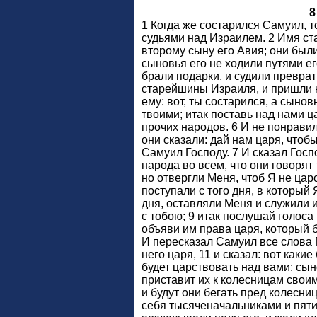
8
1 Когда же состарился Самуил, 
судьями над Израилем. 2 Имя ст
второму сыну его Авия; они были
сыновья его не ходили путями ег
брали подарки, и судили преврат
старейшины Израиля, и пришли к
ему: вот, ты состарился, а сынов
твоими; итак поставь над нами ца
прочих народов. 6 И не понравил
они сказали: дай нам царя, чтоб
Самуил Господу. 7 И сказал Гос
народа во всем, что они говорят 
но отвергли Меня, чтоб Я не цар
поступали с того дня, в который 
дня, оставляли Меня и служили 
с тобою; 9 итак послушай голоса 
объяви им права царя, который б
И пересказал Самуил все слова 
него царя, 11 и сказал: вот каки
будет царствовать над вами: сы
приставит их к колесницам свои
и будут они бегать пред колесниц
себя тысяченачальниками и пяти