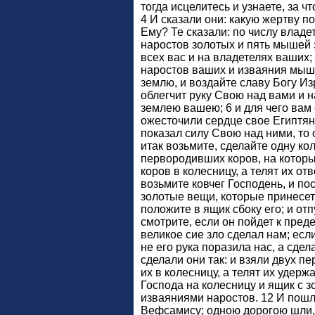
тогда исцелитесь и узнаете, за чт
4 И сказали они: какую жертву 
Ему? Те сказали: по числу владе
наростов золотых и пять мышей з
всех вас и на владетелях ваших;
наростов ваших и изваяния мы
землю, и воздайте славу Богу Из
облегчит руку Свою над вами и 
землею вашею; 6 и для чего вам
ожесточили сердце свое Египтяне
показал силу Свою над ними, то о
итак возьмите, сделайте одну ко
первородивших коров, на которы
коров в колесницу, а телят их отв
возьмите ковчег Господень, и пос
золотые вещи, которые принесет
положите в ящик сбоку его; и отпу
смотрите, если он пойдет к пред
великое сие зло сделал нам; если
не его рука поразила нас, а сдел
сделали они так: и взяли двух п
их в колесницу, а телят их удерж
Господа на колесницу и ящик с
изваяниями наростов. 12 И пошл
Вефсамису; одною дорогою шли,