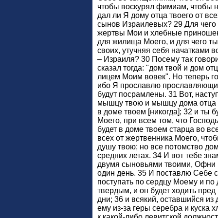
чтобы воскурял фимиам, чтобы 
дал ли Я дому отца твоего от вс
сынов Израилевых? 29 Для чего
жертвы Мои и хлебные приношен
для жилища Моего, и для чего 
своих, утучняя себя начатками 
– Израиля? 30 Посему так говор
сказал тогда: "дом твой и дом от
лицем Моим вовек". Но теперь гов
ибо Я прославлю прославляющи
будут посрамлены. 31 Вот, насту
мышцу твою и мышцу дома отца тв
в доме твоем [никогда]; 32 и ты
Моего, при всем том, что Господ
будет в доме твоем старца во все
всех от жертвенника Моего, чтоб
душу твою; но все потомство дом
средних летах. 34 И вот тебе зн
двумя сыновьями твоими, Офни и
один день. 35 И поставлю Себе 
поступать по сердцу Моему и по
твердым, и он будет ходить пре
дни; 36 и всякий, оставшийся из 
ему из-за геры серебра и куска х
к какой-либо левитской должност