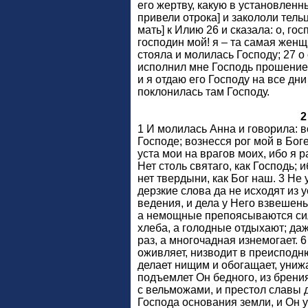
его жертву, какую в установленн
привели отрока] и закололи тель
мать] к Илию 26 и сказала: о, го
господин мой! я – та самая женщ
стояла и молилась Господу; 27 о
исполнил мне Господь прошение м
и я отдаю его Господу на все дни
поклонилась там Господу.
2
1 И молилась Анна и говорила: 
Господе; вознесся рог мой в Бог
уста мои на врагов моих, ибо я 
Нет столь святаго, как Господь; и
нет твердыни, как Бог наш. 3 Н
дерзкие слова да не исходят из у
ведения, и дела у Него взвешены
а немощные препоясываются сил
хлеба, а голодные отдыхают; да
раз, а многочадная изнемогает. 
оживляет, низводит в преисподню
делает нищим и обогащает, унижа
подъемлет Он бедного, из брени
с вельможами, и престол славы д
Господа основания земли, и Он у