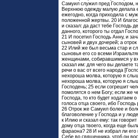
Самуил служил пред Господом, 
Верхнюю одежду малую делала е
ежегодно, когда приходила с му
положенной жертвы. 20 И благос
и сказал: да даст тебе Господь д
данного, которого ты отдал Госп
21 И посетил Господь Анну, и за
сыновей и двух дочерей; а отрок
22 Илий же был весьма стар и с
сыновья его со всеми Израильтян
женщинами, собиравшимися у вх
сказал им: для чего вы делаете 
речи о вас от всего народа [Госпо
нехороша молва, которую я слышу
нехороша молва, которую я слыш
Господень; 25 если согрешит чел
помолятся о нем Богу; если же ч
Господа, то кто будет ходатаем 
голоса отца своего, ибо Господь
26 Отрок же Самуил более и боле
благоволение у Господа и у люд
к Илию и сказал ему: так говорит
дому отца твоего, когда еще был
фараона? 28 И не избрал ли его
Себе во священника, чтоб он во