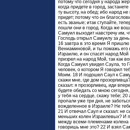
потому что сегодня у народа же
когда придете в город, застанете
ту высоту, на обед; ибо народ не
придет; потому что он благослови
есть званые; итак ступайте, тепе
пошли они в город. Когда же вошл
Самуил выходит навстречу им, чт
Господь открыл Самуилу за день
16 завтра в это время Я пришлю 
Вениаминовой, и ты помажь его 
Израилю, и он спасет народ Мой 
призрел на народ Мой, так как во
Когда Самуил увидел Саула, то Г
человек, о котором Я говорил те
Моим. 18 И подошел Саул к Саму
скажи мне, где дом прозорливца?
сказал: я прозорливец, иди впер
будете обедать со мною сегодня, 
у тебя на сердце, скажу тебе; 20
пропали уже три дня, не заботьс
вожделенное в Израиле? Не тебе
21 И отвечал Саул и сказал: не 
меньших колен Израилевых? И 
между всеми племенами колена 
говоришь мне это? 22 И взял Сам