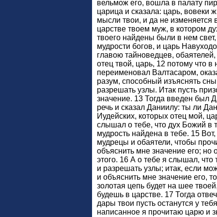
вельмож его, вошла в палату пи
царица и сказала: царь, вовеки 
мысли твои, и да не изменяется в
царстве твоем муж, в котором дух
твоего найдены были в нем свет,
мудрости богов, и царь Навуходо
главою тайноведцев, обаятелей, 
отец твой, царь, 12 потому что в
переименовал Валтасаром, оказа
разум, способный изъяснять сны,
разрешать узлы. Итак пусть приз
значение. 13 Тогда введен был Д
речь и сказал Даниилу: ты ли Да
Иудейских, которых отец мой, ца
слышал о тебе, что дух Божий в т
мудрость найдена в тебе. 15 Вот
мудрецы и обаятели, чтобы проч
объяснить мне значение его; но 
этого. 16 А о тебе я слышал, чт
и разрешать узлы; итак, если м
и объяснить мне значение его, то
золотая цепь будет на шее твоей
будешь в царстве. 17 Тогда отве
дары твои пусть останутся у тебя
написанное я прочитаю царю и з