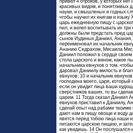
привел 4 отроков, у которых нет 
красивых видом, и понятливых д
науки, и смышленых и годных слу
чтобы научил их книгам и языку 
царь ежедневную пищу с царского
пил, и велел воспитывать их три 
должны были предстать пред цар
сынов Иудиных Даниил, Анания, 
переименовал их начальник евн
Ананию Седрахом, Мисаила Миса
Даниил положил в сердце своем 
стола царского и вином, какое пь
начальника евнухов о том, чтобы
даровал Даниилу милость и бла
евнухов; 10 и начальник евнухов
господина моего, царя, который 
если он увидит лица ваши худоща
сверстников ваших, то вы сдела
царем. 11 Тогда сказал Даниил А
евнухов приставил к Даниилу, Ан
сделай опыт над рабами твоими в
дают нам в пищу овощи и воду дл
явятся перед тобою лица наши и 
питаются царскою пищею, и зате
как увидишь. 14 Он послушался 