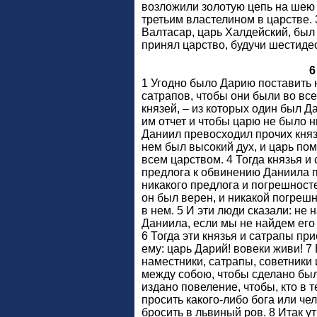
возложили золотую цепь на шею 
третьим властелином в царстве. 
Валтасар, царь Халдейский, был
принял царство, будучи шестидес
6
1 Угодно было Дарию поставить 
сатрапов, чтобы они были во все
князей, – из которых один был Д
им отчет и чтобы царю не было н
Даниил превосходил прочих князе
нем был высокий дух, и царь по
всем царством. 4 Тогда князья и
предлога к обвинению Даниила 
никакого предлога и погрешносте
он был верен, и никакой погреш
в нем. 5 И эти люди сказали: не
Даниила, если мы не найдем его 
6 Тогда эти князья и сатрапы при
ему: царь Дарий! вовеки живи! 7 
наместники, сатрапы, советники
между собою, чтобы сделано бы
издано повеление, чтобы, кто в 
просить какого-либо бога или чел
бросить в львиный ров. 8 Итак у