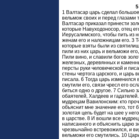
5
1 Валтасар царь сделал большо
вельмож своих и перед глазами т
Валтасар приказал принести зол
которые Навуходоносор, отец ег
Иерусалимского, чтобы пить из н
женам его и наложницам его. 3 Т
которые взяты были из святили
пили из них царь и вельможи его
Пили вино, и славили богов зол
железных, деревянных и каменны
персты руки человеческой и пис
стены чертога царского, и царь в
писала. 6 Тогда царь изменился 
смутили его, связи чресл его осл
биться одно о другое. 7 Сильно 
обаятелей, Халдеев и гадателей.
мудрецам Вавилонским: кто проч
объяснит мне значение его, тот б
золотая цепь будет на шее у нег
в царстве. 8 И вошли все мудрец
написанного и объяснить царю з
чрезвычайно встревожился, и вид
вельможи его смутились. 10 Цари