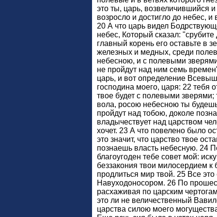
это ты, царь, возвеличившийся и
возросло и достигло до небес, и 
20 А что царь видел Бодрствующ
небес, Который сказал: "срубите 
главный корень его оставьте в зе
железных и медных, среди поле
небесною, и с полевыми зверями 
не пройдут над ним семь времен",
царь, и вот определение Всевыш
господина моего, царя: 22 тебя о
твое будет с полевыми зверями; 
вола, росою небесною ты будеш
пройдут над тобою, доколе позн
владычествует над царством чело
хочет. 23 А что повелено было о
это значит, что царство твое оста
познаешь власть небесную. 24 По
благоугоден тебе совет мой: иск
беззакония твои милосердием к 
продлиться мир твой. 25 Все это
Навуходоносором. 26 По прошес
расхаживая по царским чертогам 
это ли не величественный Вавил
царства силою моего могущества