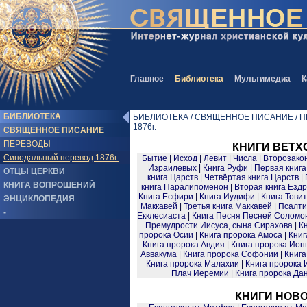
Главное
Библиотека
Мультимедиа
К
БИБЛИОТЕКА
БИБЛИОТЕКА / СВЯЩЕННОЕ ПИСАНИЕ / ПЕ
1876г.
СВЯЩЕННОЕ ПИСАНИЕ
ПЕРЕВОДЫ
КНИГИ ВЕТХ
Синодальный перевод 1876г.
Бытие
|
Исход
|
Левит
|
Числа
|
Второзако
Израилевых
|
Книга Руфи
|
Первая книга
ОТЦЫ ЦЕРКВИ
книга Царств
|
Четвёртая книга Царств
|
КНИГА ВОПРОШЕНИЙ
книга Паралипоменон
|
Вторая книга Езд
Книга Есфири
|
Книга Иудифи
|
Книга Тови
ЭНЦИКЛОПЕДИЯ
Маккавей
|
Третья книга Маккавей
|
Псалти
-
Екклесиаста
|
Книга Песня Песней Соломо
Премудрости Иисуса, сына Сирахова
|
К
пророка Осии
|
Книга пророка Амоса
|
Книг
Книга пророка Авдия
|
Книга пророка Ион
Аввакума
|
Книга пророка Софонии
|
Книга
Книга пророка Малахии
|
Книга пророка
Плач Иеремии
|
Книга пророка Да
КНИГИ НОВО