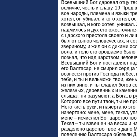
Всевышний Бог даровал отцу тв
величие, честь и славу. 19 Пред 
все народы, племена и языки тре
хотел, он убивал, и кого хотел, о
возвышал, и кого хотел, унижал. 
надмилось и дух его ожесточился
с царского престола своего и ли
был от сынов человеческих, и се
звериному, и жил он с дикими ос
вола, и тело его орошаемо было
познал, что над царством челов
Всевышний Бог и поставляет над 
его Валтасар, не смирил сердца т
вознесся против Господа небес, 
тебе, и ты и вельможи твои, жен
из них вино, и ты славил богов 
железных, деревянных и каменны
слышат, ни разумеют; а Бога, в р
Которого все пути твои, ты не пр
Него кисть руки, и начертано это
начертано: мене, мене, текел, уп
мене – исчислил Бог царство тво
Текел – ты взвешен на весах и н
разделено царство твое и дано 
повелению Валтасара облекли Д