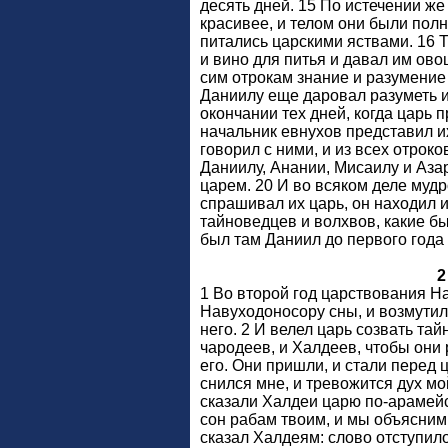
десять дней. 15 По истечении же
красивее, и телом они были полн
питались царскими яствами. 16 
и вино для питья и давал им ово
сим отрокам знание и разумение 
Даниилу еще даровал разуметь и
окончании тех дней, когда царь п
начальник евнухов представил и
говорил с ними, и из всех отрок
Даниилу, Анании, Мисаилу и Азар
царем. 20 И во всяком деле мудр
спрашивал их царь, он находил и
тайноведцев и волхвов, какие бы
был там Даниил до первого года 
2
1 Во второй год царствования Н
Навуходоносору сны, и возмутилс
него. 2 И велел царь созвать тай
чародеев, и Халдеев, чтобы они
его. Они пришли, и стали перед ц
снился мне, и тревожится дух мой
сказали Халдеи царю по-арамейс
сон рабам твоим, и мы объясним 
сказал Халдеям: слово отступило