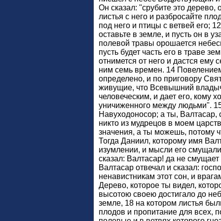
Он сказал: "срубите это дерево, 
листья с него и разбросайте плод
под него и птицы с ветвей его; 1
оставьте в земле, и пусть он в 
полевой травы орошается небес
пусть будет часть его в траве з
отнимется от него и дастся ему 
ним семь времен. 14 Повеление
определено, и по приговору Свя
живущие, что Всевышний владыч
человеческим, и дает его, кому х
уничиженного между людьми". 15 
Навуходоносор; а ты, Валтасар, с
никто из мудрецов в моем царств
значения, а ты можешь, потому чт
Тогда Даниил, которому имя Вал
изумлении, и мысли его смущали 
сказал: Валтасар! да не смущает 
Валтасар отвечал и сказал: госп
ненавистникам этот сон, и врага
Дерево, которое ты видел, котор
высотою своею достигало до неб
земле, 18 на котором листья бы
плодов и пропитание для всех, 
полевые и в ветвях которого гне