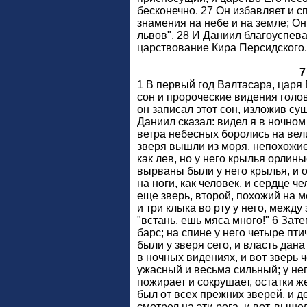
бесконечно. 27 Он избавляет и с
знамения на небе и на земле; О
львов". 28 И Даниил благоуспева
царствование Кира Персидского.
7
1 В первый год Валтасара, царя
сон и пророческие видения голо
он записал этот сон, изложив сущ
Даниил сказал: видел я в ночном
ветра небесных боролись на вел
зверя вышли из моря, непохожие
как лев, но у него крылья орлины
вырваны были у него крылья, и о
на ноги, как человек, и сердце ч
еще зверь, второй, похожий на м
и три клыка во рту у него, между 
"встань, ешь мяса много!" 6 Зате
барс; на спине у него четыре пт
были у зверя сего, и власть дана
в ночных видениях, и вот зверь 
ужасный и весьма сильный; у не
пожирает и сокрушает, остатки ж
был от всех прежних зверей, и де
смотрел на эти рога, и вот, вы