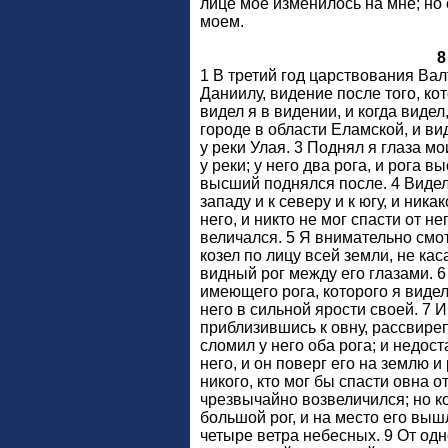
лице мое изменилось на мне; но 
моем.
8
1 В третий год царствования Ва
Даниилу, видение после того, ко
видел я в видении, и когда видел
городе в области Еламской, и вид
у реки Улая. 3 Поднял я глаза мо
у реки; у него два рога, и рога в
высший поднялся после. 4 Видел 
западу и к северу и к югу, и ника
него, и никто не мог спасти от нег
величался. 5 Я внимательно смотр
козел по лицу всей земли, не кас
видный рог между его глазами. 6
имеющего рога, которого я видел
него в сильной ярости своей. 7 И 
приблизившись к овну, рассвиреп
сломил у него оба рога; и недос
него, и он поверг его на землю и
никого, кто мог бы спасти овна от
чрезвычайно возвеличился; но ко
большой рог, и на место его вы
четыре ветра небесных. 9 От од