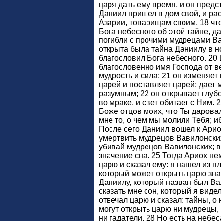
царя дать ему время, и он предс
Даниил пришел в дом свой, и ра
Азарии, товарищам своим, 18 чт
Бога небесного об этой тайне, д
погибли с прочими мудрецами Ва
открыта была тайна Даниилу в н
благословил Бога небесного. 20 
благословенно имя Господа от ве
мудрость и сила; 21 он изменяет 
царей и поставляет царей; дает
разумным; 22 он открывает глубо
во мраке, и свет обитает с Ним.
Боже отцов моих, что Ты даровал
мне то, о чем мы молили Тебя; и
После сего Даниил вошел к Арио
умертвить мудрецов Вавилонских
убивай мудрецов Вавилонских; в
значение сна. 25 Тогда Ариох н
царю и сказал ему: я нашел из п
который может открыть царю зна
Даниилу, который назван был В
сказать мне сон, который я виде
отвечал царю и сказал: тайны, о
могут открыть царю ни мудрецы, 
ни гадатели. 28 Но есть на небе