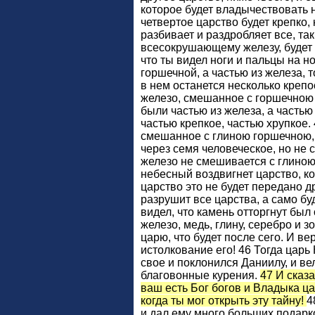
которое будет владычествовать 
четвертое царство будет крепко, 
разбивает и раздробляет все, так
всесокрушающему железу, будет 
что ты видел ноги и пальцы на н
горшечной, а частью из железа, т
в нем останется несколько крепос
железо, смешанное с горшечною 
были частью из железа, а частью 
частью крепкое, частью хрупкое. 
смешанное с глиною горшечною, 
через семя человеческое, но не с
железо не смешивается с глиною.
небесный воздвигнет царство, ко
царство это не будет передано д
разрушит все царства, а само буд
видел, что камень отторгнут был
железо, медь, глину, серебро и з
царю, что будет после сего. И вер
истолкование его! 46 Тогда царь
свое и поклонился Даниилу, и ве
благовонные курения.
47 И сказ
ваш есть Бог богов и Владыка ц
когда ты мог открыть эту тайну!
4
и дал ему много больших подарко