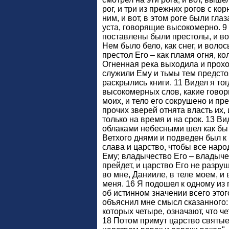
рог, и три из прежних рогов с к
ним, и вот, в этом роге были глаз
уста, говорящие высокомерно. 9 
поставлены были престолы, и во
Нем было бело, как снег, и волос
престол Его – как пламя огня, к
Огненная река выходила и прохо
служили Ему и тьмы тем предстоя
раскрылись книги. 11 Видел я тог
высокомерных слов, какие говори
моих, и тело его сокрушено и пр
прочих зверей отнята власть их,
только на время и на срок. 13 Ви
облаками небесными шел как бы
Ветхого днями и подведен был к 
слава и царство, чтобы все нар
Ему; владычество Его – владыче
прейдет, и царство Его не разру
во мне, Данииле, в теле моем, и
меня. 16 Я подошел к одному из 
об истинном значении всего этого
объяснил мне смысл сказанного: 
которых четыре, означают, что ч
18 Потом примут царство святые