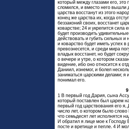
который между глазами его, это 
сломился, и вместо него вышли д
царства восстанут из этого народ
конец же царства их, когда отст
беззаконий своих, восстанет цар
коварстве; 24 и укрепится сила ег
будет производить удивительные
действовать и губить сильных и 
и коварство будет иметь успех в 
превознесется, и среди мира пог
владык восстанет, но будет сокр
о вечере и утре, о котором сказа
видение, ибо оно относится к от
Даниил, изнемог, и болел нескол
заниматься царскими делами; я 
понимал его.
9
1 В первый год Дария, сына Ассу
который поставлен был царем на
первый год царствования его я, 
число лет, о котором было слово
что семьдесят лет исполнятся н
И обратил я лице мое к Господу 
посте и вретище и пепле. 4 И мо