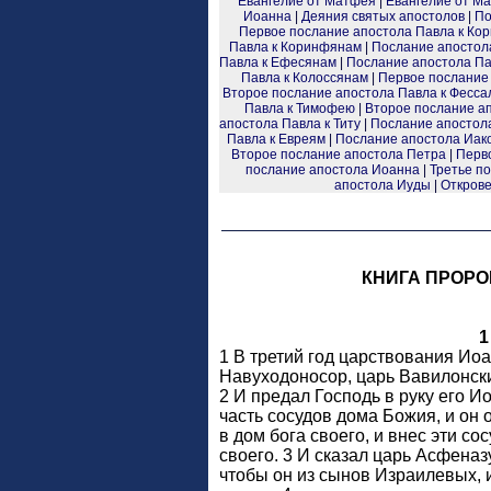
Евангелие от Матфея
|
Евангелие от Ма
Иоанна
|
Деяния святых апостолов
|
По
Первое послание апостола Павла к Ко
Павла к Коринфянам
|
Послание апостол
Павла к Ефесянам
|
Послание апостола Па
Павла к Колоссянам
|
Первое послание
Второе послание апостола Павла к Фесс
Павла к Тимофею
|
Второе послание а
апостола Павла к Титу
|
Послание апостол
Павла к Евреям
|
Послание апостола Иак
Второе послание апостола Петра
|
Перв
послание апостола Иоанна
|
Третье п
апостола Иуды
|
Открове
КНИГА ПРОРО
1
1 В третий год царствования Ио
Навуходоносор, царь Вавилонски
2 И предал Господь в руку его И
часть сосудов дома Божия, и он 
в дом бога своего, и внес эти с
своего. 3 И сказал царь Асфеназ
чтобы он из сынов Израилевых, и