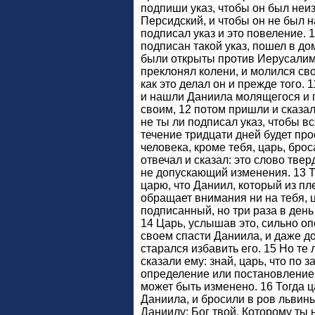
подпиши указ, чтобы он был неиз
Персидский, и чтобы он не был 
подписал указ и это повеление. 1
подписан такой указ, пошел в дом
были открыты против Иерусалима
преклонял колени, и молился сво
как это делал он и прежде того. 
и нашли Даниила молящегося и 
своим, 12 потом пришли и сказа
не ты ли подписал указ, чтобы в
течение тридцати дней будет про
человека, кроме тебя, царь, бро
отвечал и сказал: это слово твер
не допускающий изменения. 13 Т
царю, что Даниил, который из п
обращает внимания ни на тебя, ц
подписанный, но три раза в ден
14 Царь, услышав это, сильно о
своем спасти Даниила, и даже д
старался избавить его. 15 Но те
сказали ему: знай, царь, что по 
определение или постановление
может быть изменено. 16 Тогда ц
Даниила, и бросили в ров львины
Даниилу: Бог твой, Которому ты