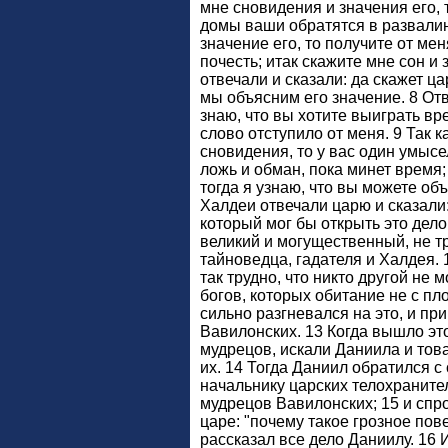
мне сновидения и значения его, т
домы ваши обратятся в развалин
значение его, то получите от ме
почесть; итак скажите мне сон и 
отвечали и сказали: да скажет ц
мы объясним его значение. 8 Отв
знаю, что вы хотите выиграть вре
слово отступило от меня. 9 Так 
сновидения, то у вас один умысе
ложь и обман, пока минет время;
тогда я узнаю, что вы можете объ
Халдеи отвечали царю и сказали:
который мог бы открыть это дело
великий и могущественный, не тр
тайноведца, гадателя и Халдея. 1
так трудно, что никто другой не 
богов, которых обитание не с пл
сильно разгневался на это, и пр
Вавилонских. 13 Когда вышло эт
мудрецов, искали Даниила и тов
их. 14 Тогда Даниил обратился с
начальнику царских телохраните
мудрецов Вавилонских; 15 и спр
царе: "почему такое грозное пов
рассказал все дело Даниилу. 16 