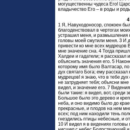
4
1 Я, Навуходоносор, спокоен бы
благоденствовал в чертогах моих
устрашил меня, и размышления 
головы моей смутили меня. 3 И
привести ко мне всех мудрецов 
мне значение сна. 4 Тогда пришл
Халдеи и гадатели; я рассказал и
объяснить значения его. 5 Након
которому имя было Валтасар, по 
дух святаго Бога; ему рассказал 
мудрецов! я знаю, что в тебе дух
не затрудняет тебя; объясни мне
видел, и значение его. 7 Видени
были такие: я видел, вот, среди
Большое было это дерево и крепк
неба, и оно видимо было до крае
прекрасные, и плодов на нем мн
всех; под ним находили тень пол
гнездились птицы небесные, и от
10 И видел я в видениях головы 
нисшел с небес Бодрствующий и 