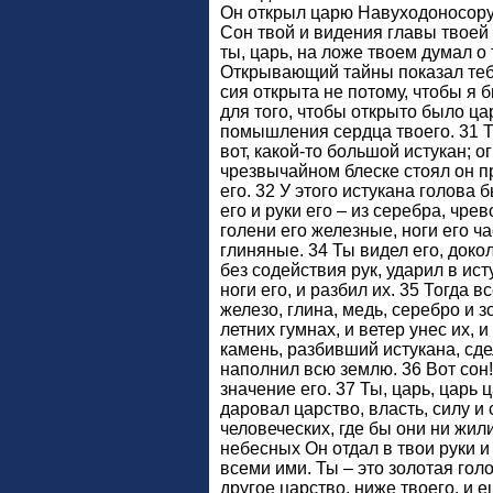
Он открыл царю Навуходоносору, 
Сон твой и видения главы твоей 
ты, царь, на ложе твоем думал о 
Открывающий тайны показал тебе 
сия открыта не потому, чтобы я 
для того, чтобы открыто было ца
помышления сердца твоего. 31 Т
вот, какой-то большой истукан; о
чрезвычайном блеске стоял он п
его. 32 У этого истукана голова б
его и руки его – из серебра, чре
голени его железные, ноги его ч
глиняные. 34 Ты видел его, доко
без содействия рук, ударил в ис
ноги его, и разбил их. 35 Тогда 
железо, глина, медь, серебро и з
летних гумнах, и ветер унес их, и
камень, разбивший истукана, сд
наполнил всю землю. 36 Вот сон
значение его. 37 Ты, царь, царь
даровал царство, власть, силу и 
человеческих, где бы они ни жил
небесных Он отдал в твои руки 
всеми ими. Ты – это золотая гол
другое царство, ниже твоего, и е