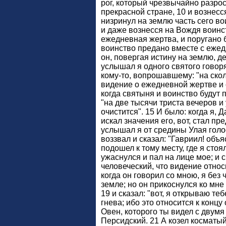
рог, который чрезвычайно разросс
прекрасной стране, 10 и вознесс
низринул на землю часть сего вои
и даже вознесся на Вождя воинст
ежедневная жертва, и поругано 
воинство предано вместе с ежед
он, повергая истину на землю, д
услышал я одного святого говоря
кому-то, вопрошавшему: "на ско
видение о ежедневной жертве и 
когда святыня и воинство будут 
"на две тысячи триста вечеров и 
очистится". 15 И было: когда я, 
искал значения его, вот, стал пр
услышал я от средины Улая голо
воззвал и сказал: "Гавриил! объя
подошел к тому месту, где я стоял
ужаснулся и пал на лице мое; и с
человеческий, что видение относ
когда он говорил со мною, я без
земле; но он прикоснулся ко мне
19 и сказал: "вот, я открываю теб
гнева; ибо это относится к конц
Овен, которого ты видел с двумя
Персидский. 21 А козел косматый