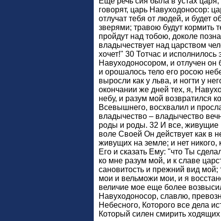
Еще речь сия была в устах царя, 
говорят, царь Навуходоносор: ца
отлучат тебя от людей, и будет 
зверями; травою будут кормить т
пройдут над тобою, доколе позн
владычествует над царством чело
хочет!" 30 Тотчас и исполнилось 
Навуходоносором, и отлучен он бы
и орошалось тело его росою небе
выросли как у льва, и ногти у нег
окончании же дней тех, я, Навух
небу, и разум мой возвратился ко
Всевышнего, восхвалил и просл
владычество – владычество вечно
роды и роды. 32 И все, живущие 
воле Своей Он действует как в н
живущих на земле; и нет никого, 
Его и сказать Ему: "что Ты сдела
ко мне разум мой, и к славе цар
сановитость и прежний вид мой; 
мои и вельможи мои, и я восстан
величие мое еще более возвысил
Навуходоносор, славлю, превоз
Небесного, Которого все дела ис
Который силен смирить ходящих 