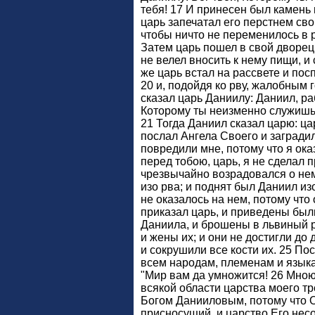
тебя! 17 И принесен был камень 
царь запечатал его перстнем сво
чтобы ничто не переменилось в 
Затем царь пошел в свой дворец,
не велел вносить к нему пищи, и 
же царь встал на рассвете и пос
20 и, подойдя ко рву, жалобным 
сказал царь Даниилу: Даниил, ра
Которому ты неизменно служишь,
21 Тогда Даниил сказал царю: ца
послал Ангела Своего и заградил
повредили мне, потому что я ока
перед тобою, царь, я не сделал 
чрезвычайно возрадовался о не
изо рва; и поднят был Даниил из
не оказалось на нем, потому что 
приказал царь, и приведены был
Даниила, и брошены в львиный ро
и жены их; и они не достигли до 
и сокрушили все кости их. 25 По
всем народам, племенам и языка
"Мир вам да умножится! 26 Мною
всякой области царства моего тр
Богом Данииловым, потому что О
присносущий, и царство Его нес