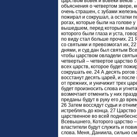
царством вовек и вовеки веков".
объяснения о четвертом звере, к
очень страшен, с зубами железн
пожирал и сокрушал, а остатки п
рогах, которые были на голове у 
вышедшем, перед которым выпали
которого были глаза и уста, гов
по виду стал больше прочих. 21 Я
со святыми и превозмогал их, 2
днями, и суд дан был святым Вс
чтобы царством овладели святые.
четвертый – четвертое царство б
всех царств, которое будет пожи
сокрушать ее. 24 А десять рогов 
восстанут десять царей, и после
от прежних, и уничижит трех цар
будет произносить слова и угне
возмечтает отменить у них празд
преданы будут в руку его до вре
26 Затем воссядут судьи и отниму
истреблять до конца. 27 Царство
царственное во всей поднебесно
Всевышнего, Которого царство – 
властители будут служить и пови
слова. Меня, Даниила, сильно 