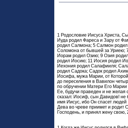
1 Родословие Иисуса Христа, Сы
Иуда родил Фареса и Зару от Ф
родил Салмона; 5 Салмон родил 
Соломона от бывшей за Уриею; 
Иорам родил Озию; 9 Озия роди
родил Иосию; 11 Иосия родил Ио
Иехония родил Салафииля; Сала
родил Садока; Садок родил Ахим
Иосифа, мужа Марии, от Которой
до переселения в Вавилон четыр
по обручении Матери Его Марии 
Ее, будучи праведен и не желая о
сказал: Иосиф, сын Давидов! не
имя Иисус, ибо Он спасет людей 
Дева во чреве приимет и родит С
Господень, и принял жену свою, 
1 Когда же Иисус родился в Виф