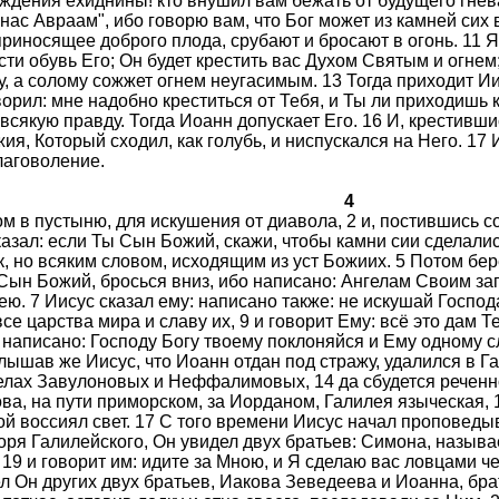
ождения ехиднины! кто внушил вам бежать от будущего гнев
 нас Авраам", ибо говорю вам, что Бог может из камней сих
приносящее доброго плода, срубают и бросают в огонь. 11 
ти обувь Его; Он будет крестить вас Духом Святым и огнем;
 а солому сожжет огнем неугасимым. 13 Тогда приходит Иис
орил: мне надобно креститься от Тебя, и Ты ли приходишь к
всякую правду. Тогда Иоанн допускает Его. 16 И, крестивши
ия, Который сходил, как голубь, и ниспускался на Него. 17 
лаговоление.
4
м в пустыню, для искушения от диавола, 2 и, постившись со
казал: если Ты Сын Божий, скажи, чтобы камни сии сделались
, но всяким словом, исходящим из уст Божиих. 5 Потом бере
 Сын Божий, бросься вниз, ибо написано: Ангелам Своим зап
ю. 7 Иисус сказал ему: написано также: не искушай Господа
е царства мира и славу их, 9 и говорит Ему: всё это дам Т
о написано: Господу Богу твоему поклоняйся и Ему одному сл
лышав же Иисус, что Иоанн отдан под стражу, удалился в Га
лах Завулоновых и Неффалимовых, 14 да сбудется реченно
, на пути приморском, за Иорданом, Галилея языческая, 16
й воссиял свет. 17 С того времени Иисус начал проповедыв
оря Галилейского, Он увидел двух братьев: Симона, называ
19 и говорит им: идите за Мною, и Я сделаю вас ловцами че
ел Он других двух братьев, Иакова Зеведеева и Иоанна, бра