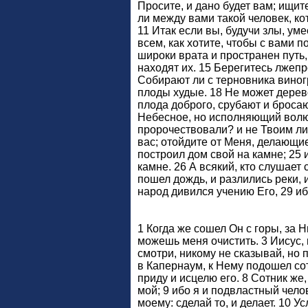
Просите, и дано будет вам; ищите
ли между вами такой человек, ко
11 Итак если вы, будучи злы, ум
всем, как хотите, чтобы с вами п
широки врата и пространен путь,
находят их. 15 Берегитесь лжепр
Собирают ли с терновника виног
плоды худые. 18 Не может дерев
плода доброго, срубают и бросают
Небесное, но исполняющий волю 
пророчествовали? и не Твоим ли
вас; отойдите от Меня, делающие
построил дом свой на камне; 25 и
камне. 26 А всякий, кто слушает
пошел дождь, и разлились реки, и
народ дивился учению Его, 29 иб
1 Когда же сошел Он с горы, за 
можешь меня очистить. 3 Иисус, п
смотри, никому не сказывай, но 
в Капернаум, к Нему подошел сот
приду и исцелю его. 8 Сотник же,
мой; 9 ибо я и подвластный челов
моему: сделай то, и делает. 10 