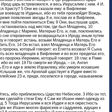
 Ирод царь встревожился, и весь Иерусалим с ним. 4 И,
ся Христу? 5 Они же сказали ему: в Вифлееме
ше воеводств Иудиных, ибо из тебя произойдет Вождь,
время появления звезды 8 и, послав их в Вифлеем,
 и мне пойти поклониться Ему. 9 Они, выслушав царя,
 и остановилась над местом, где был Младенец. 10
 Младенца с Мариею, Матерью Его, и, пав, поклонились
во сне откровение не возвращаться к Ироду, иным путем
фу и говорит: встань, возьми Младенца и Матерь Его и
убить Его. 14 Он встал, взял Младенца и Матерь Его
з пророка, который говорит: из Египта воззвал Я Сына
ить всех младенцев в Вифлееме и во всех пределах его,
рез пророка Иеремию, который говорит: 18 глас в Раме
ибо их нет. 19 По смерти же Ирода, – се, Ангел
ь Его и иди в землю Израилеву, ибо умерли искавшие
Услышав же, что Архелай царствует в Иудее вместо
лилейские 23 и, придя, поселился в городе, называемом
йтесь, ибо приблизилось Царство Небесное. 3 Ибо он тот,
ыми сделайте стези Ему. 4 Сам же Иоанн имел одежду из
. 5 Тогда Иерусалим и вся Иудея и вся окрестность
идев же Иоанн многих фарисеев и саддукеев, идущих к