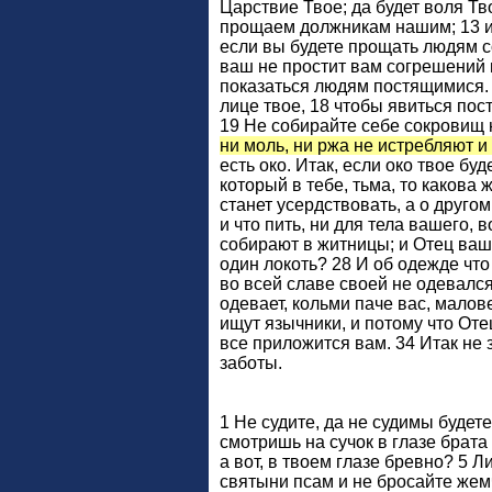
Царствие Твое; да будет воля Тв
прощаем должникам нашим; 13 и н
если вы будете прощать людям с
ваш не простит вам согрешений в
показаться людям постящимися. И
лице твое, 18 чтобы явиться пос
19 Не собирайте себе сокровищ н
ни моль, ни ржа не истребляют и
есть око. Итак, если око твое буд
который в тебе, тьма, то какова
станет усердствовать, а о друго
и что пить, ни для тела вашего, 
собирают в житницы; и Отец ваш 
один локоть? 28 И об одежде что
во всей славе своей не одевался 
одевает, кольми паче вас, малове
ищут язычники, и потому что Оте
все приложится вам. 34 Итак не 
заботы.
1 Не судите, да не судимы будете
смотришь на сучок в глазе брата 
а вот, в твоем глазе бревно? 5 Л
святыни псам и не бросайте жемч