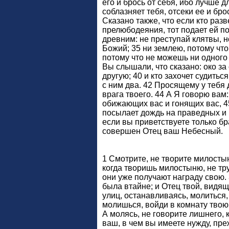
его и брось от себя, ибо лучше д
соблазняет тебя, отсеки ее и бро
Сказано также, что если кто раз
прелюбодеяния, тот подает ей п
древним: не преступай клятвы, н
Божий; 35 ни землею, потому что
потому что не можешь ни одного в
Вы слышали, что сказано: око за 
другую; 40 и кто захочет судитьс
с ним два. 42 Просящему у тебя 
врага твоего. 44 А Я говорю ва
обижающих вас и гонящих вас, 4
посылает дождь на праведных и 
если вы приветствуете только бр
совершен Отец ваш Небесный.
1 Смотрите, не творите милостын
когда творишь милостыню, не тр
они уже получают награду свою. 
была втайне; и Отец твой, видящи
улиц, останавливаясь, молиться,
молишься, войди в комнату твою 
А молясь, не говорите лишнего, 
ваш, в чем вы имеете нужду, пре