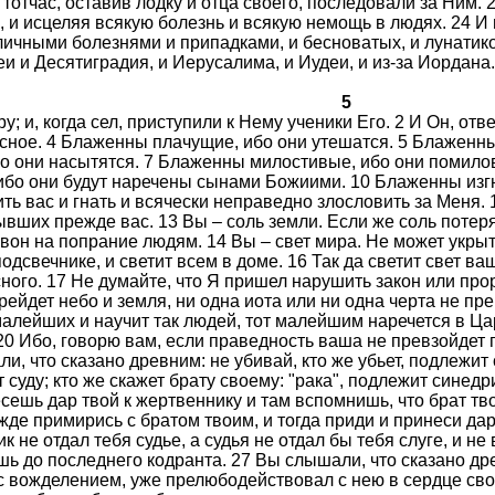
и тотчас, оставив лодку и отца своего, последовали за Ним. 
 и исцеляя всякую болезнь и всякую немощь в людях. 24 И 
чными болезнями и припадками, и бесноватых, и лунатиков
 и Десятиградия, и Иерусалима, и Иудеи, и из-за Иордана.
5
у; и, когда сел, приступили к Нему ученики Его. 2 И Он, от
есное. 4 Блаженны плачущие, ибо они утешатся. 5 Блаженн
 они насытятся. 7 Блаженны милостивые, ибо они помилов
ибо они будут наречены сынами Божиими. 10 Блаженны изгн
ть вас и гнать и всячески неправедно злословить за Меня. 
бывших прежде вас. 13 Вы – соль земли. Если же соль потер
 вон на попрание людям. 14 Вы – свет мира. Не может укрыть
 подсвечнике, и светит всем в доме. 16 Так да светит свет 
ого. 17 Не думайте, что Я пришел нарушить закон или прор
ейдет небо и земля, ни одна иота или ни одна черта не прей
алейших и научит так людей, тот малейшим наречется в Цар
20 Ибо, говорю вам, если праведность ваша не превзойдет 
, что сказано древним: не убивай, кто же убьет, подлежит 
суду; кто же скажет брату своему: "рака", подлежит синедр
есешь дар твой к жертвеннику и там вспомнишь, что брат тво
де примирись с братом твоим, и тогда приди и принеси дар
к не отдал тебя судье, а судья не отдал бы тебя слуге, и не
шь до последнего кодранта. 27 Вы слышали, что сказано др
 с вожделением, уже прелюбодействовал с нею в сердце сво