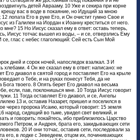
а? 8 сотворите же достойный плод покаяния 9 и не
 воздвигнуть детей Аврааму. 10 Уже и секира при корне
Я крещу вас в воде в покаяние, но Идущий за мною
 12 лопата Его в руке Его, и Он очистит гумно Свое и
ус из Галилеи на Иордан к Иоанну креститься от него.
о мне? 15 Но Иисус сказал ему в ответ: оставь теперь,
сь, Иисус тотчас вышел из воды, – и се, отверзлись Ему
И се, глас с небес глаголющий: Сей есть Сын Мой
рок дней и сорок ночей, напоследок взалкал. 3 И
 хлебами. 4 Он же сказал ему в ответ: написано: не
т Его диавол в святой город и поставляет Его на крыле
оведает о Тебе, и на руках понесут Тебя, да не
 Бога твоего. 8 Опять берет Его диавол на весьма
ебе, если, пав, поклонишься мне. 10 Тогда Иисус говорит
ужи. 11 Тогда оставляет Его диавол, и се, Ангелы
лилею 13 и, оставив Назарет, пришел и поселился в
е через пророка Исаию, который говорит: 15 земля
 народ, сидящий во тьме, увидел свет великий, и
ать и говорить: покайтесь, ибо приблизилось Царство
емого Петром, и Андрея, брата его, закидывающих сети
ловеков. 20 И они тотчас, оставив сети, последовали за
та его, в лодке с Зеведеем, отцом их, починивающих