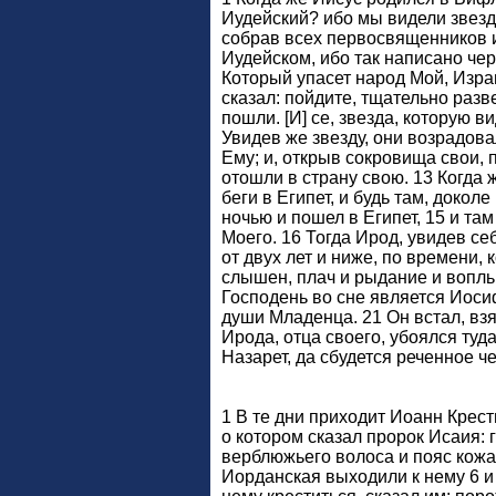
Иудейский? ибо мы видели звезду
собрав всех первосвященников и
Иудейском, ибо так написано чер
Который упасет народ Мой, Израи
сказал: пойдите, тщательно разв
пошли. [И] се, звезда, которую 
Увидев же звезду, они возрадова
Ему; и, открыв сокровища свои, 
отошли в страну свою. 13 Когда 
беги в Египет, и будь там, докол
ночью и пошел в Египет, 15 и та
Моего. 16 Тогда Ирод, увидев с
от двух лет и ниже, по времени,
слышен, плач и рыдание и вопль в
Господень во сне является Иосиф
души Младенца. 21 Он встал, вз
Ирода, отца своего, убоялся туд
Назарет, да сбудется реченное ч
1 В те дни приходит Иоанн Крест
о котором сказал пророк Исаия: 
верблюжьего волоса и пояс кожан
Иорданская выходили к нему 6 и 