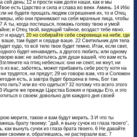
а сей день; 12 и прости нам долги наши, как и мы
вое есть Царство и сила и слава во веки. Аминь. 14 Ибо
сли не будете прощать людям согрешения их, то и Отец
цемеры, ибо они принимают на себя мрачные лица, чтобы
 А ты, когда постишься, помажь голову твою и умой
йне; и Отец твой, видящий тайное, воздаст тебе явно.
т и крадут,
20 но собирайте себе сокровища на небе, где
 ваше, там будет и сердце ваше. 22 Светильник для тела
удет худо, то всё тело твое будет темно. Итак, если свет,
 одного будет ненавидеть, а другого любить; или одному
оворю вам: не заботьтесь для души вашей, что вам есть
Взгляните на птиц небесных: они ни сеют, ни жнут, ни
 из вас, заботясь, может прибавить себе росту хотя на
ни трудятся, ни прядут; 29 но говорю вам, что и Соломон
егодня есть, а завтра будет брошена в печь, Бог так
что пить? или во что одеться? 32 потому что всего этого
33 Ищите же прежде Царства Божия и правды Его, и это
ботиться о своем: довольно для каждого дня своей
ерою мерите, такою и вам будут мерить. 3 И что ты
ажешь брату твоему: "дай, я выну сучок из глаза твоего",
, как вынуть сучок из глаза брата твоего. 6 Не давайте
ми своими и, обратившись, не растерзали вас. 7