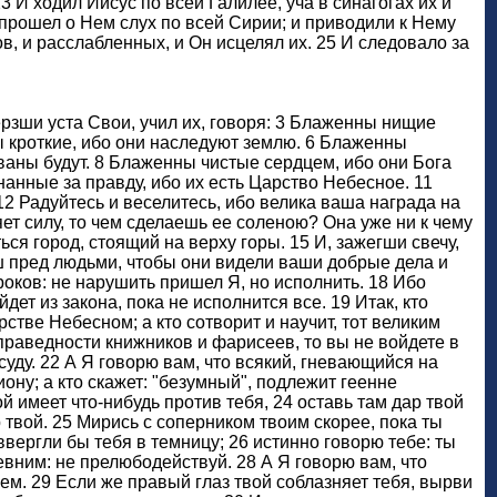
23 И ходил Иисус по всей Галилее, уча в синагогах их и
прошел о Нем слух по всей Сирии; и приводили к Нему
, и расслабленных, и Он исцелял их. 25 И следовало за
верзши уста Свои, учил их, говоря: 3 Блаженны нищие
ы кроткие, ибо они наследуют землю. 6 Блаженны
аны будут. 8 Блаженны чистые сердцем, ибо они Бога
анные за правду, ибо их есть Царство Небесное. 11
12 Радуйтесь и веселитесь, ибо велика ваша награда на
яет силу, то чем сделаешь ее соленою? Она уже ни к чему
ся город, стоящий на верху горы. 15 И, зажегши свечу,
ваш пред людьми, чтобы они видели ваши добрые дела и
оков: не нарушить пришел Я, но исполнить. 18 Ибо
дет из закона, пока не исполнится все. 19 Итак, кто
стве Небесном; а кто сотворит и научит, тот великим
праведности книжников и фарисеев, то вы не войдете в
суду. 22 А Я говорю вам, что всякий, гневающийся на
иону; а кто скажет: "безумный", подлежит геенне
й имеет что-нибудь против тебя, 24 оставь там дар твой
 твой. 25 Мирись с соперником твоим скорее, пока ты
 ввергли бы тебя в темницу; 26 истинно говорю тебе: ты
евним: не прелюбодействуй. 28 А Я говорю вам, что
ем. 29 Если же правый глаз твой соблазняет тебя, вырви