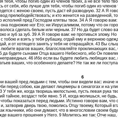
ля тебя, чтобы погиб один из членов твоих, а не все тело т
сь от себя, ибо лучше для тебя, чтобы погиб один из членов 
ведется с женою своею, пусть даст ей разводную. 32 А Я го
овод прелюбодействовать; и кто женится на разведенной, т
о исполняй пред Господом клятвы твои. 34 А Я говорю вам: 
 она подножие ног Его; ни Иерусалимом, потому что он горо
олоса сделать белым или черным. 37 Но да будет слово ваше: 
око и зуб за зуб. 39 А Я говорю вам: не противься злому. Но
я с тобою и взять у тебя рубашку, отдай ему и верхнюю одеж
дай, и от хотящего занять у тебя не отвращайся. 43 Вы слы
м: любите врагов ваших, благословляйте проклинающих вас,
5 да будете сынами Отца вашего Небесного, ибо Он повеле
неправедных. 46 Ибо если вы будете любить любящих вас, 
атьев ваших, что особенного делаете? Не так же ли поступ
6
и вашей пред людьми с тем, чтобы они видели вас: иначе н
уби перед собою, как делают лицемеры в синагогах и на ул
3 У тебя же, когда творишь милостыню, пусть левая рука тво
й тайное, воздаст тебе явно. 5 И, когда молишься, не будь,
 чтобы показаться перед людьми. Истинно говорю вам, что о
и, затворив дверь твою, помолись Отцу твоему, Который вта
как язычники, ибо они думают, что в многословии своем буд
жде вашего прошения у Него. 9 Молитесь же так: Отче наш, 