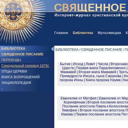
Главное
Библиотека
Мультимедиа
К
БИБЛИОТЕКА
БИБЛИОТЕКА / СВЯЩЕННОЕ ПИСАНИЕ / ПЕР
СВЯЩЕННОЕ ПИСАНИЕ
ПЕРЕВОДЫ
Бытие
|
Исход
|
Левит
|
Числа
|
Второзако
Синодальный перевод 1876г.
Царств
|
Первая книга Паралипоменон
ОТЦЫ ЦЕРКВИ
Маккавей
|
Вторая книга Маккавей
|
Треть
Премудрости Иисуса, сына Сирахова
|
Кн
КНИГА ВОПРОШЕНИЙ
пророка Ионы
|
Книга пророка Наума
|
Кн
ЭНЦИКЛОПЕДИЯ
-
Евангелие от Матфея
|
Евангелие от Ма
Коринфянам
|
Второе послание апост
Послание апостола Павла к Колоссяна
Тимофею
|
Второе послание апостола 
Иакова
|
Первое послание апостола Пет