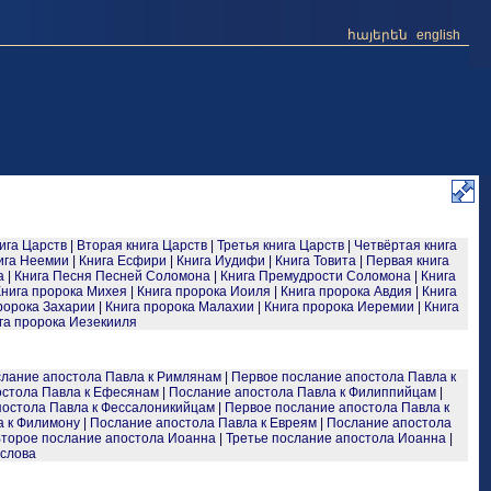
հայերեն
english
ига Царств
|
Вторая книга Царств
|
Третья книга Царств
|
Четвёртая книга
ига Неемии
|
Книга Есфири
|
Книга Иудифи
|
Книга Товита
|
Первая книга
а
|
Книга Песня Песней Соломона
|
Книга Премудрости Соломона
|
Книга
Книга пророка Михея
|
Книга пророка Иоиля
|
Книга пророка Авдия
|
Книга
ророка Захарии
|
Книга пророка Малахии
|
Книга пророка Иеремии
|
Книга
га пророка Иезекииля
лание апостола Павла к Римлянам
|
Первое послание апостола Павла к
остола Павла к Ефесянам
|
Послание апостола Павла к Филиппийцам
|
постола Павла к Фессалоникийцам
|
Первое послание апостола Павла к
а к Филимону
|
Послание апостола Павла к Евреям
|
Послание апостола
торое послание апостола Иоанна
|
Третье послание апостола Иоанна
|
слова