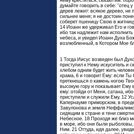
нему креститься, сказал им: пор
думайте говорить в себе: "отец у
дерев лежит: всякое дерево, не 
сильнее меня; я не достоин понес
соберет пшеницу Свою в житницу,
14 Иоанн же удерживал Его и гов
ибо так надлежит нам исполнить 
небеса, и увидел Иоанн Духа Бож
возлюбленный, в Котором Мое б
1 Тогда Иисус возведен был Духо
приступил к Нему искуситель и с
хлебом одним будет жить человек
храма, 6 и говорит Ему: если Ты
преткнешься о камень ногою Твое
высокую гору и показывает Ему вс
ему: отойди от Меня, сатана, иб
приступили и служили Ему. 12 Ус
Капернауме приморском, в преде
Завулонова и земля Неффалимова
сидящим в стране и тени смертно
Небесное. 18 Проходя же близ м
в море, ибо они были рыболовы, 
Ним. 21 Оттуда, идя далее, увид