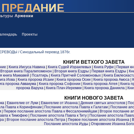
алендарь
Проекты
ЕВОДЫ / Синодальный перевод 1876г.
КНИГИ ВЕТХОГО ЗАВЕТА
ние
|
Книга Иисуса Навина
|
Книга Судей Израилевых
|
Книга Руфи
|
Первая кн
|
Вторая книга Паралипоменон
|
Вторая книга Ездры
|
Первая книга Ездры
|
Кн
я книга Маккавей
|
Псалтирь
|
Книга Притчей Соломоновых
|
Книга Екклесиаст
ига Иова
|
Книга пророка Исаии
|
Книга пророка Осии
|
Книга пророка Амоса
|
ига пророка Аввакума
|
Книга пророка Софонии
|
Книга пророка Аггея
|
Книга п
пророка Варуха
|
Книга Плач Иеремии
|
Книга пророка Даниила
|
Кни
КНИГИ НОВОГО ЗАВЕТА
рка
|
Евангелие от Луки
|
Евангелие от Иоанна
|
Деяния святых апостолов
|
Пос
ола Павла к Коринфянам
|
Послание апостола Павла к Галатам
|
Послание ап
м
|
Первое послание апостола Павла к Фессалоникийцам
|
Второе послание а
Павла к Тимофею
|
Послание апостола Павла к Титу
|
Послание апостола Павл
ра
|
Второе послание апостола Петра
|
Первое послание апостола Иоанна
|
В
Послание апостола Иуды
|
Откровение Иоанна Бого