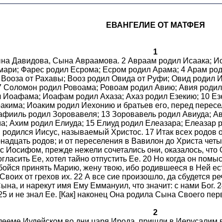
ЕВАНГЕЛИЕ ОТ МАТФЕЯ
1
на Давидова, Сына Авраамова. 2 Авраам родил Исаака; Иса
амари; Фарес родил Есрома; Есром родил Арама; 4 Арам р
Вооза от Рахавы; Вооз родил Овида от Руфи; Овид родил И
7 Соломон родил Ровоама; Ровоам родил Авию; Авия родил
л Иоафама; Иоафам родил Ахаза; Ахаз родил Езекию; 10 Е
акима; Иоаким родил Иехонию и братьев его, перед пересе
фииль родил Зоровавеля; 13 Зоровавель родил Авиуда; Ав
а; Ахим родил Елиуда; 15 Елиуд родил Елеазара; Елеазар
 родился Иисус, называемый Христос. 17 Итак всех родов 
надцать родов; и от переселения в Вавилон до Христа четы
с Иосифом, прежде нежели сочетались они, оказалось, что 
гласить Ее, хотел тайно отпустить Ее. 20 Но когда он помыс
 бойся принять Марию, жену твою, ибо родившееся в Ней ес
Своих от грехов их. 22 А все сие произошло, да сбудется ре
ына, и нарекут имя Ему Еммануил, что значит: с нами Бог. 2
25 и не знал Ее. [Как] наконец Она родила Сына Своего пер
2
лееме Иудейском во дни царя Ирода, пришли в Иерусалим в