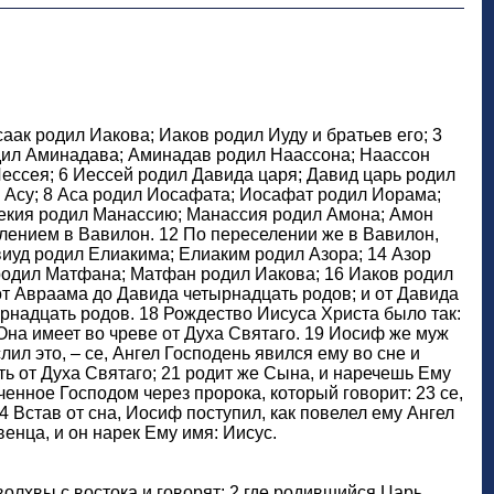
ак родил Иакова; Иаков родил Иуду и братьев его; 3
одил Аминадава; Аминадав родил Наассона; Наассон
ессея; 6 Иессей родил Давида царя; Давид царь родил
 Асу; 8 Аса родил Иосафата; Иосафат родил Иорама;
зекия родил Манассию; Манассия родил Амона; Амон
лением в Вавилон. 12 По переселении же в Вавилон,
иуд родил Елиакима; Елиаким родил Азора; 14 Азор
 родил Матфана; Матфан родил Иакова; 16 Иаков родил
от Авраама до Давида четырнадцать родов; и от Давида
рнадцать родов. 18 Рождество Иисуса Христа было так:
Она имеет во чреве от Духа Святаго. 19 Иосиф же муж
лил это, – се, Ангел Господень явился ему во сне и
ть от Духа Святаго; 21 родит же Сына, и наречешь Ему
ченное Господом через пророка, который говорит: 23 се,
4 Встав от сна, Иосиф поступил, как повелел ему Ангел
венца, и он нарек Ему имя: Иисус.
олхвы с востока и говорят: 2 где родившийся Царь