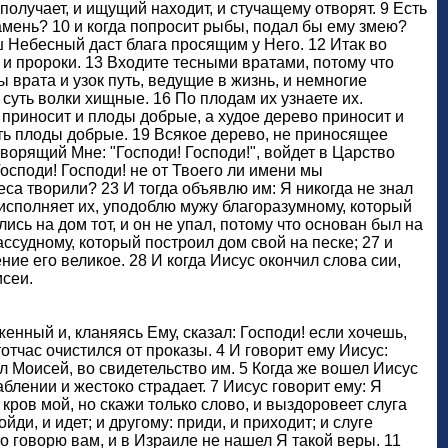
 получает, и ищущий находит, и стучащему отворят. 9 Есть
камень? 10 и когда попросит рыбы, подал бы ему змею?
ш Небесный даст блага просящим у Него. 12 Итак во
н и пророки. 13 Входите тесными вратами, потому что
ы врата и узок путь, ведущие в жизнь, и немногие
 суть волки хищные. 16 По плодам их узнаете их.
 приносит и плоды добрые, а худое дерево приносит и
ть плоды добрые. 19 Всякое дерево, не приносящее
говорящий Мне: "Господи! Господи!", войдет в Царство
осподи! Господи! не от Твоего ли имени мы
са творили? 23 И тогда объявлю им: Я никогда не знал
и исполняет их, уподоблю мужу благоразумному, который
ись на дом тот, и он не упал, потому что основан был на
ассудному, который построил дом свой на песке; 27 и
ение его великое. 28 И когда Иисус окончил слова сии,
исеи.
енный и, кланяясь Ему, сказал: Господи! если хочешь,
тотчас очистился от проказы. 4 И говорит ему Иисус:
л Моисей, во свидетельство им. 5 Когда же вошел Иисус
блении и жестоко страдает. 7 Иисус говорит ему: Я
 кров мой, но скажи только слово, и выздоровеет слуга
ди, и идет; и другому: приди, и приходит; и слуге
но говорю вам, и в Израиле не нашел Я такой веры. 11