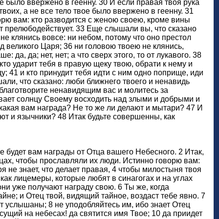
вое было ввержено в геенну. 30 И если правая твоя рука
твоих, а не все тело твое было ввержено в геенну. 31
ворю вам: кто разводится с женою своею, кроме вины
от прелюбодействует. 33 Еще слышали вы, что сказано
не клянись вовсе: ни небом, потому что оно престол
д великого Царя; 36 ни головою твоею не клянись,
да, да; нет, нет; а что сверх этого, то от лукавого. 38
 кто ударит тебя в правую щеку твою, обрати к нему и
ду; 41 и кто принудит тебя идти с ним одно поприще, иди
шали, что сказано: люби ближнего твоего и ненавидь
 благотворите ненавидящим вас и молитесь за
вает солнцу Своему восходить над злыми и добрыми и
какая вам награда? Не то же ли делают и мытари? 47 И
ают и язычники? 48 Итак будьте совершенны, как
е будет вам награды от Отца вашего Небесного. 2 Итак,
ицах, чтобы прославляли их люди. Истинно говорю вам:
я не знает, что делает правая, 4 чтобы милостыня твоя
 как лицемеры, которые любят в синагогах и на углах
ни уже получают награду свою. 6 Ты же, когда
йне; и Отец твой, видящий тайное, воздаст тебе явно. 7
ут услышаны; 8 не уподобляйтесь им, ибо знает Отец
сущий на небесах! да святится имя Твое; 10 да приидет