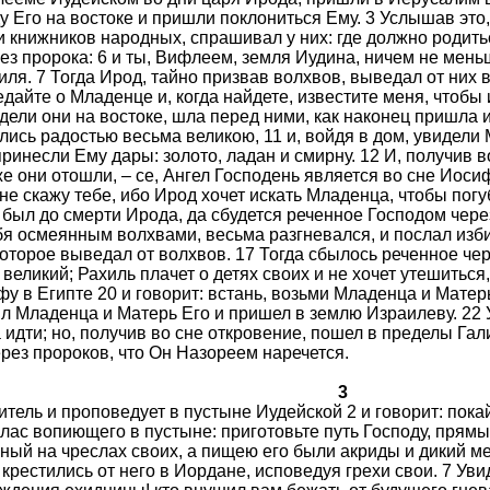
 Его на востоке и пришли поклониться Ему. 3 Услышав это,
 книжников народных, спрашивал у них: где должно родить
ез пророка: 6 и ты, Вифлеем, земля Иудина, ничем не мень
ля. 7 Тогда Ирод, тайно призвав волхвов, выведал от них 
едайте о Младенце и, когда найдете, известите меня, чтобы
видели они на востоке, шла перед ними, как наконец пришла
лись радостью весьма великою, 11 и, войдя в дом, увидели
принесли Ему дары: золото, ладан и смирну. 12 И, получив 
же они отошли, – се, Ангел Господень является во сне Иоси
е не скажу тебе, ибо Ирод хочет искать Младенца, чтобы пог
м был до смерти Ирода, да сбудется реченное Господом чере
ебя осмеянным волхвами, весьма разгневался, и послал изб
 которое выведал от волхвов. 17 Тогда сбылось реченное че
еликий; Рахиль плачет о детях своих и не хочет утешиться, 
у в Египте 20 и говорит: встань, возьми Младенца и Матер
ял Младенца и Матерь Его и пришел в землю Израилеву. 22 
а идти; но, получив во сне откровение, пошел в пределы Га
ерез пророков, что Он Назореем наречется.
3
итель и проповедует в пустыне Иудейской 2 и говорит: пока
глас вопиющего в пустыне: приготовьте путь Господу, прям
ый на чреслах своих, а пищею его были акриды и дикий мед
крестились от него в Иордане, исповедуя грехи свои. 7 Ув