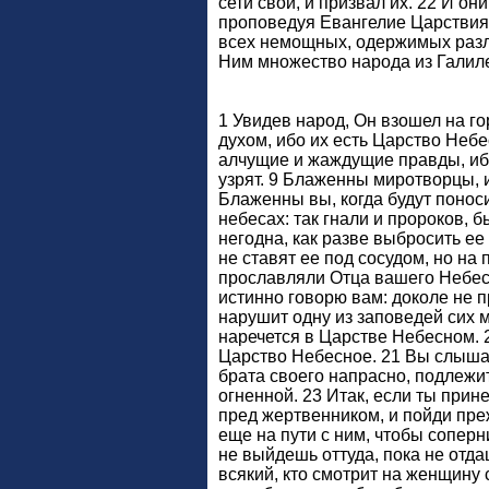
сети свои, и призвал их. 22 И он
проповедуя Евангелие Царствия,
всех немощных, одержимых разли
Ним множество народа из Галилеи
1 Увидев народ, Он взошел на гор
духом, ибо их есть Царство Неб
алчущие и жаждущие правды, ибо
узрят. 9 Блаженны миротворцы, 
Блаженны вы, когда будут поноси
небесах: так гнали и пророков, 
негодна, как разве выбросить ее
не ставят ее под сосудом, но на
прославляли Отца вашего Небесн
истинно говорю вам: доколе не пр
нарушит одну из заповедей сих м
наречется в Царстве Небесном. 
Царство Небесное. 21 Вы слышали
брата своего напрасно, подлежит 
огненной. 23 Итак, если ты прин
пред жертвенником, и пойди преж
еще на пути с ним, чтобы соперни
не выйдешь оттуда, пока не отда
всякий, кто смотрит на женщину