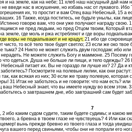
оя и на земле, как на небе; 11 хлеб наш насущный дай нам н
е введи нас в искушение, но избавь нас от лукавого. Ибо Т
огрешения их, то простит и вам Отец ваш Небесный, 15 а е
аших. 16 Также, когда поститесь, не будьте унылы, как ли
стинно говорю вам, что они уже получают награду свою. 17
тящимся не пред людьми, но пред Отцом твоим, Который вта
а земле, где моль и ржа истребляют и где воры подкапываю
 где воры не подкапывают и не крадут,
21 ибо где сокровище
ет чисто, то всё тело твое будет светло; 23 если же око твое б
 же тьма? 24 Никто не может служить двум господам: ибо или
м нерадеть. Не можете служить Богу и маммоне. 25 Посему г
во что одеться. Душа не больше ли пищи, и тело одежды? 26 
Небесный питает их. Вы не гораздо ли лучше их? 27 Да и кто
 заботитесь? Посмотрите на полевые лилии, как они растут: 
так, как всякая из них; 30 если же траву полевую, которая с
ры! 31 Итак не заботьтесь и не говорите: что нам есть? или 
ц ваш Небесный знает, что вы имеете нужду во всем этом. 
заботьтесь о завтрашнем дне, ибо завтрашний сам будет за
7
, 2 ибо каким судом судите, таким будете судимы; и какою м
твоего, а бревна в твоем глазе не чувствуешь? 4 Или как ск
ицемер! вынь прежде бревно из твоего глаза и тогда увидишь
уга вашего перед свиньями, чтобы они не попрали его нога