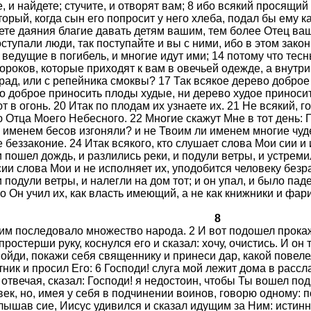
, и найдете; стучите, и отворят вам; 8 ибо всякий просящий
торый, когда сын его попросит у него хлеба, подал бы ему 
еете даяния благие давать детям вашим, тем более Отец ва
оступали люди, так поступайте и вы с ними, ибо в этом зако
 ведущие в погибель, и многие идут ими; 14 потому что тесн
ороков, которые приходят к вам в овечьей одежде, а внутри
рад, или с репейника смоквы? 17 Так всякое дерево доброе
о доброе приносить плоды худые, ни дерево худое приноси
 в огонь. 20 Итак по плодам их узнаете их. 21 Не всякий, 
Отца Моего Небесного. 22 Многие скажут Мне в тот день: Г
 именем бесов изгоняли? и не Твоим ли именем многие чуде
 беззаконие. 24 Итак всякого, кто слушает слова Мои сии 
 пошел дождь, и разлились реки, и подули ветры, и устремил
 сии слова Мои и не исполняет их, уподобится человеку безр
 подули ветры, и налегли на дом тот; и он упал, и было пад
о Он учил их, как власть имеющий, а не как книжники и фар
8
Ним последовало множество народа. 2 И вот подошел прокаж
ростерши руку, коснулся его и сказал: хочу, очистись. И он 
пойди, покажи себя священнику и принеси дар, какой повеле
ник и просил Его: 6 Господи! слуга мой лежит дома в рассла
 отвечая, сказал: Господи! я недостоин, чтобы Ты вошел под
ек, но, имея у себя в подчинении воинов, говорю одному: пой
Услышав сие, Иисус удивился и сказал идущим за Ним: истин