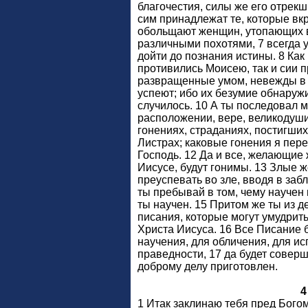
благочестия, силы же его отрекш
сим принадлежат те, которые вк
обольщают женщин, утопающих в
различными похотями, 7 всегда 
дойти до познания истины. 8 Ка
противились Моисею, так и сии п
развращенные умом, невежды в в
успеют; ибо их безумие обнаружи
случилось. 10 А ты последовал м
расположении, вере, великодушии
гонениях, страданиях, постигших
Листрах; каковые гонения я пере
Господь. 12 Да и все, желающие 
Иисусе, будут гонимы. 13 Злые 
преуспевать во зле, вводя в заб
ты пребывай в том, чему научен и
ты научен. 15 Притом же ты из 
писания, которые могут умудрит
Христа Иисуса. 16 Все Писание 
научения, для обличения, для и
праведности, 17 да будет соверш
доброму делу приготовлен.
4
1 Итак заклинаю тебя пред Бог