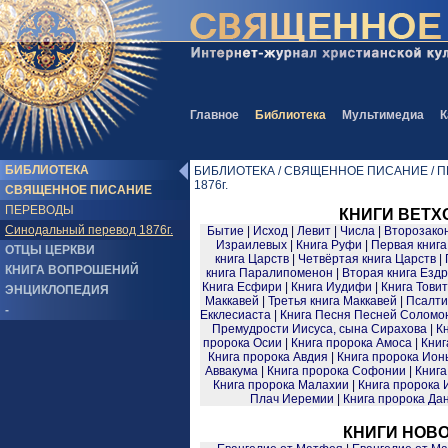
Главное
Библиотека
Мультимедиа
К
БИБЛИОТЕКА
БИБЛИОТЕКА / СВЯЩЕННОЕ ПИСАНИЕ / ПЕ
1876г.
СВЯЩЕННОЕ ПИСАНИЕ
ПЕРЕВОДЫ
КНИГИ ВЕТХ
Синодальный перевод 1876г.
Бытие
|
Исход
|
Левит
|
Числа
|
Второзако
Израилевых
|
Книга Руфи
|
Первая книга
ОТЦЫ ЦЕРКВИ
книга Царств
|
Четвёртая книга Царств
|
КНИГА ВОПРОШЕНИЙ
книга Паралипоменон
|
Вторая книга Езд
Книга Есфири
|
Книга Иудифи
|
Книга Тови
ЭНЦИКЛОПЕДИЯ
Маккавей
|
Третья книга Маккавей
|
Псалти
-
Екклесиаста
|
Книга Песня Песней Соломо
Премудрости Иисуса, сына Сирахова
|
К
пророка Осии
|
Книга пророка Амоса
|
Книг
Книга пророка Авдия
|
Книга пророка Ион
Аввакума
|
Книга пророка Софонии
|
Книга
Книга пророка Малахии
|
Книга пророка
Плач Иеремии
|
Книга пророка Да
КНИГИ НОВО