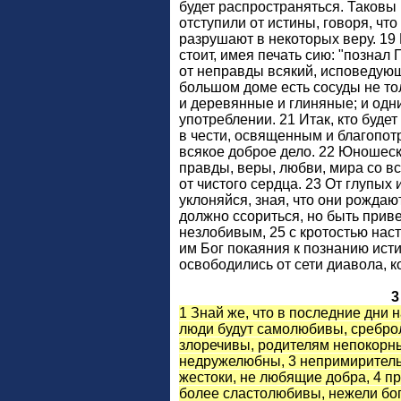
будет распространяться. Таковы
отступили от истины, говоря, чт
разрушают в некоторых веру. 19
стоит, имея печать сию: "познал 
от неправды всякий, исповедующ
большом доме есть сосуды не то
и деревянные и глиняные; и одни
употреблении. 21 Итак, кто будет 
в чести, освященным и благопо
всякое доброе дело. 22 Юношеск
правды, веры, любви, мира со 
от чистого сердца. 23 От глупых
уклоняйся, зная, что они рождаю
должно ссориться, но быть прив
незлобивым, 25 с кротостью наст
им Бог покаяния к познанию ист
освободились от сети диавола, к
3
1 Знай же, что в последние дни 
люди будут самолюбивы, сребро
злоречивы, родителям непокорны
недружелюбны, 3 непримиритель
жестоки, не любящие добра, 4 п
более сластолюбивы, нежели б