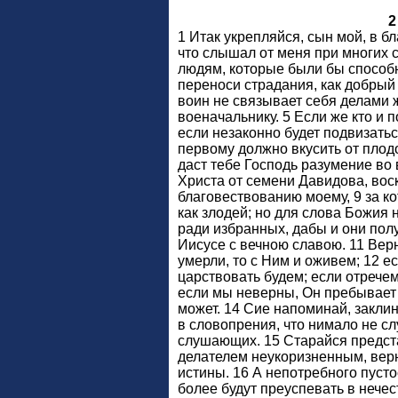
2
1 Итак укрепляйся, сын мой, в б
что слышал от меня при многих 
людям, которые были бы способн
переноси страдания, как добрый
воин не связывает себя делами 
военачальнику. 5 Если же кто и п
если незаконно будет подвизать
первому должно вкусить от плодо
даст тебе Господь разумение во
Христа от семени Давидова, вос
благовествованию моему, 9 за ко
как злодей; но для слова Божия 
ради избранных, дабы и они пол
Иисусе с вечною славою. 11 Вер
умерли, то с Ним и оживем; 12 ес
царствовать будем; если отречемс
если мы неверны, Он пребывает 
может. 14 Сие напоминай, закли
в словопрения, что нимало не слу
слушающих. 15 Старайся предст
делателем неукоризненным, ве
истины. 16 А непотребного пуст
более будут преуспевать в нечести