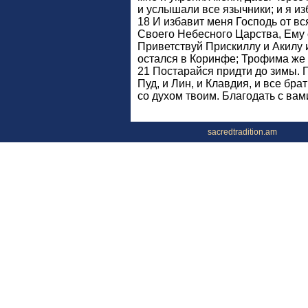
и услышали все язычники; и я из
18 И избавит меня Господь от вс
Своего Небесного Царства, Ему с
Приветствуй Прискиллу и Акилу 
остался в Коринфе; Трофима же 
21 Постарайся придти до зимы. 
Пуд, и Лин, и Клавдия, и все бра
со духом твоим. Благодать с вам
sacredtradition.am