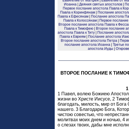
Евангелие от Матфея
|
Евангелие от Ма
Иоанна
|
Деяния святых апостолов
|
По
Первое послание апостола Павла к Ко
Павла к Коринфянам
|
Послание апостол
Павла к Ефесянам
|
Послание апостола Па
Павла к Колоссянам
|
Первое послание
Второе послание апостола Павла к Фесс
Павла к Тимофею
|
Второе послание а
апостола Павла к Титу
|
Послание апостол
Павла к Евреям
|
Послание апостола Иак
Второе послание апостола Петра
|
Перв
послание апостола Иоанна
|
Третье п
апостола Иуды
|
Открове
ВТОРОЕ ПОСЛАНИЕ К ТИМО
1
1 Павел, волею Божиею Апостол
жизни во Христе Иисусе, 2 Тимо
благодать, милость, мир от Бога
нашего. 3 Благодарю Бога, Кото
чистою совестью, что непрестан
молитвах моих днем и ночью, 4 
о слезах твоих, дабы мне исполн