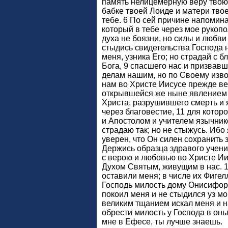
память нелицемерную веру твою,
бабке твоей Лоиде и матери твое
тебе. 6 По сей причине напомин
который в тебе через мое рукопо
духа не боязни, но силы и любви 
стыдись свидетельства Господа 
меня, узника Его; но страдай с
Бога, 9 спасшего нас и призвавш
делам нашим, но по Своему изво
нам во Христе Иисусе прежде ве
открывшейся же ныне явлением
Христа, разрушившего смерть и 
через благовестие, 11 для котор
и Апостолом и учителем язычнико
страдаю так; но не стыжусь. Ибо 
уверен, что Он силен сохранить 
Держись образца здравого учени
с верою и любовью во Христе Ии
Духом Святым, живущим в нас. 1
оставили меня; в числе их Фигел
Господь милость дому Онисифора
покоил меня и не стыдился уз мои
великим тщанием искал меня и н
обрести милость у Господа в оны
мне в Ефесе, ты лучше знаешь.