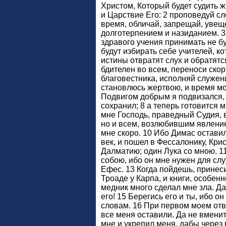
Христом, Который будет судить 
и Царствие Его: 2 проповедуй сл
время, обличай, запрещай, увещ
долготерпением и назиданием. 3 
здравого учения принимать не бу
будут избирать себе учителей, ко
истины отвратят слух и обратятся
бдителен во всем, переноси ско
благовестника, исполняй служени
становлюсь жертвою, и время мо
Подвигом добрым я подвизался,
сохранил; 8 а теперь готовится 
мне Господь, праведный Судия, в
но и всем, возлюбившим явление
мне скоро. 10 Ибо Димас остав
век, и пошел в Фессалонику, Крис
Далматию; один Лука со мною. 1
собою, ибо он мне нужен для слу
Ефес. 13 Когда пойдешь, принеси
Троаде у Карпа, и книги, особен
медник много сделал мне зла. Да
его! 15 Берегись его и ты, ибо 
словам. 16 При первом моем отв
все меня оставили. Да не вменит
мне и укрепил меня, дабы через