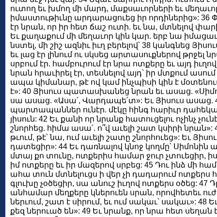
ուտող եւ խմող մի մարդ, մաքսաւորների եւ մեղաւո
իմաստութիւնը արդարացուեց իր որդիներից»: 36 
էր նրան, որ իր հետ ճաշ ուտի. եւ նա, մտնելով փար
Եւ քաղաքում մի մեղաւոր կին կար. երբ նա իմացա
նստել, մի շիշ ազնիւ իւղ բերելով՝ 38 կանգնեց Յիսո
եւ լաց էր լինում ու սկսեց արտասուքներով թրջել ն
սրբում էր. համբուրում էր նրա ոտքերը եւ այդ իւղով
նրան հրաւիրել էր, տեսնելով այդ՝ իր մտքում ասում
ապա կիմանար, թէ ով կամ ինչպիսի կին է մօտենու
է»: 40 Յիսուս պատասխանեց նրան եւ ասաց. «Սիմո՛ն
սա ասաց. «Ասա՛, Վարդապե՛տ»: Եւ Յիսուս ասաց.
պարտապաններ ունէր. մէկը հինգ հարիւր դահեկան
յիսուն: 42 Եւ քանի որ նրանք հատուցելու ոչինչ չու
շնորհեց. հիմա ասա՛. ո՞վ աւելի շատ կսիրի նրան»: 
թւում, թէ՝ նա, ում աւելի շատը շնորհուեց»: Եւ Յիս
դատեցիր»: 44 Եւ դառնալով կնոջ կողմը՝ Սիմոնին աս
մտայ քո տունը, ոտքերիս համար ջուր չտուեցիր, 
իմ ոտքերը եւ իր մազերով սրբեց: 45 Դու ինձ մի համ
ահա տուն մտնելուցս ի վեր չի դադարում ոտքերս հա
գլուխը չօծեցիր, սա անուշ իւղով ոտքերս օծեց: 47 
անհամար մեղքերը կներուեն սրան, որովհետեւ ուժգ
ներւում, շատ է սիրում, եւ ում սակաւ՝ սակաւ»: 48 
քեզ ներուած են»: 49 Եւ նրանք, որ նրա հետ սեղան 