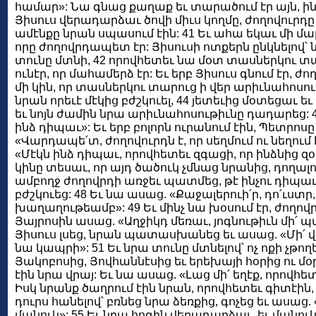
համար»: Նա գնաց քաղաք եւ տարածում էր այն, ինչ 
Յիսուս վերադարձաւ ծովի միւս կողմը, ժողովուրդը
ամէնքը նրան սպասում էին: 41 Եւ ահա եկաւ մի մար
որը ժողովրդապետ էր: Յիսուսի ոտքերն ընկնելով՝ ն
տունը մտնի, 42 որովհետեւ նա մօտ տասներկու տ
ունէր, որ մահամերձ էր: Եւ երբ Յիսուս գնում էր, ժո
մի կին, որ տասներկու տարուց ի վեր արիւնահոսութի
նրան որեւէ մէկից բժշկուել, 44 յետեւից մօտեցաւ 
եւ նոյն ժամին նրա արիւնահոսութիւնը դադարեց: 45
ինձ դիպաւ»: Եւ երբ բոլորն ուրանում էին, Պետրոս
«Վարդապե՛տ, ժողովուրդն է, որ սեղմում ու նեղում է
«Մէկն ինձ դիպաւ, որովհետեւ զգացի, որ ինձնից զօր
կինը տեսաւ, որ այդ ծածուկ չմնաց նրանից, դողալ
ամբողջ ժողովրդի առջեւ պատմեց, թէ ինչու դիպաւ 
բժշկուեց: 48 Եւ նա ասաց. «Քաջալերուի՛ր, դո՛ւստր
խաղաղութեամբ»: 49 Եւ մինչ նա խօսում էր, ժողո
Յայրոսին ասաց. «Աղջիկդ մեռաւ, յոգնութիւն մի՛ 
Յիսուս լսեց, նրան պատասխանեց եւ ասաց. «Մի՛ 
նա կապրի»: 51 Եւ նրա տունը մտնելով՝ ոչ ոքի չթող
Յակոբոսից, Յովհաննէսից եւ երեխայի հօրից ու մօրի
էին նրա վրայ: Եւ նա ասաց. «Լաց մի՛ եղէք, որովհետեւ
Իսկ նրանք ծաղրում էին նրան, որովհետեւ գիտէին, 
դուրս հանելով՝ բռնեց նրա ձեռքից, գոչեց եւ ասաց. 
մանուկ»: 55 Եւ նրա հոգին վերադարձաւ, եւ մանուկ