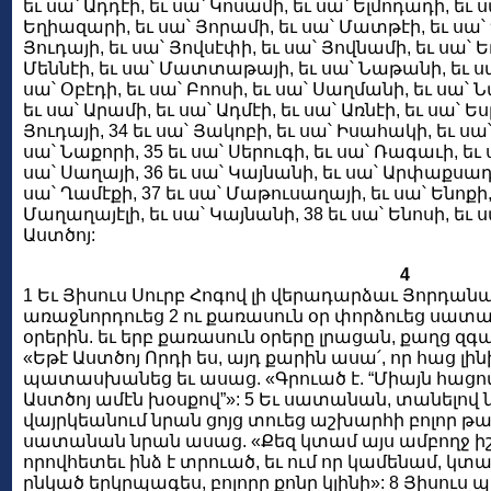
եւ սա՝ Ադդէի, եւ սա՝ Կոսամի, եւ սա՝ Ելմոդադի, եւ սա
Եղիազարի, եւ սա՝ Յորամի, եւ սա՝ Մատթէի, եւ սա՝ Ղ
Յուդայի, եւ սա՝ Յովսէփի, եւ սա՝ Յովնամի, եւ սա՝ Եղ
Մեննէի, եւ սա՝ Մատտաթայի, եւ սա՝ Նաթանի, եւ սա՝
սա՝ Օբէդի, եւ սա՝ Բոոսի, եւ սա՝ Սաղմանի, եւ սա՝
եւ սա՝ Արամի, եւ սա՝ Ադմէի, եւ սա՝ Առնէի, եւ սա՝ Ե
Յուդայի, 34 եւ սա՝ Յակոբի, եւ սա՝ Իսահակի, եւ սա
սա՝ Նաքորի, 35 եւ սա՝ Սերուգի, եւ սա՝ Ռագաւի, եւ 
սա՝ Սաղայի, 36 եւ սա՝ Կայնանի, եւ սա՝ Արփաքսադի, 
սա՝ Ղամէքի, 37 եւ սա՝ Մաթուսաղայի, եւ սա՝ Ենոքի,
Մաղաղայէլի, եւ սա՝ Կայնանի, 38 եւ սա՝ Ենոսի, եւ ս
Աստծոյ:
4
1 Եւ Յիսուս Սուրբ Հոգով լի վերադարձաւ Յորդա
առաջնորդուեց 2 ու քառասուն օր փորձուեց սատան
օրերին. եւ երբ քառասուն օրերը լրացան, քաղց զ
«Եթէ Աստծոյ Որդի ես, այդ քարին ասա՛, որ հաց լին
պատասխանեց եւ ասաց. «Գրուած է. “Միայն հացով չ
Աստծոյ ամէն խօսքով”»: 5 Եւ սատանան, տանելով ն
վայրկեանում նրան ցոյց տուեց աշխարհի բոլոր թա
սատանան նրան ասաց. «Քեզ կտամ այս ամբողջ իշ
որովհետեւ ինձ է տրուած, եւ ում որ կամենամ, կտամ
ընկած երկրպագես, բոլորը քոնը կլինի»: 8 Յիսու