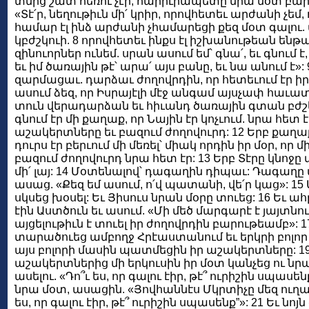
տնից շատ հեռու չէր, հարիւրապետը նրա մօտ բար
«Տէ՛ր, նեղութիւն մի՛ կրիր, որովհետեւ արժանի չեմ
համար էլ ինձ արժանի չհամարեցի քեզ մօտ գալու. 
կբժշկուի. 8 որովհետեւ ինքս էլ իշխանութեան ենթ
զինուորներ ունեմ. սրան ասում եմ՝ գնա՛, եւ գնում է, 
եւ իմ ծառային թէ՝ արա՛ այս բանը, եւ նա անում է»: 9
զարմացաւ. դարձաւ ժողովրդին, որ հետեւում էր իր
ասում ձեզ, որ Իսրայէլի մէջ անգամ այսչափ հաւ
տուն վերադարձան եւ հիւանդ ծառային գտան բժշկո
գնում էր մի քաղաք, որ Նային էր կոչւում. նրա հետ 
աշակերտները եւ բազում ժողովուրդ: 12 Երբ քա
դուրս էր բերւում մի մեռել՝ միակ որդին իր մօր, որ մ
բազում ժողովուրդ նրա հետ էր: 13 Երբ Տէրը կնոջ
մի՛ լայ: 14 Մօտենալով՝ դագաղին դիպաւ: Դագաղ
ասաց. «Քեզ եմ ասում, ո՛վ պատանի, վե՛ր կաց»: 15 
սկսեց խօսել: Եւ Յիսուս նրան մօրը տուեց: 16 Եւ 
էին Աստծուն եւ ասում. «Մի մեծ մարգարէ է յայտնուե
այցելութիւն է տուել իր ժողովրդին բարութեամբ»: 1
տարածուեց ամբողջ Հրէաստանում եւ երկրի բոլոր 
այս բոլորի մասին պատմեցին իր աշակերտները: 19
աշակերտներից մի երկուսին իր մօտ կանչեց ու նր
ասելու. «Դո՞ւ ես, որ գալու էիր, թէ՞ ուրիշին սպասեն
նրա մօտ, ասացին. «Յովհաննէս Մկրտիչը մեզ ուղարկ
ես, որ գալու էիր, թէ՞ ուրիշին սպասենք”»: 21 Եւ ն