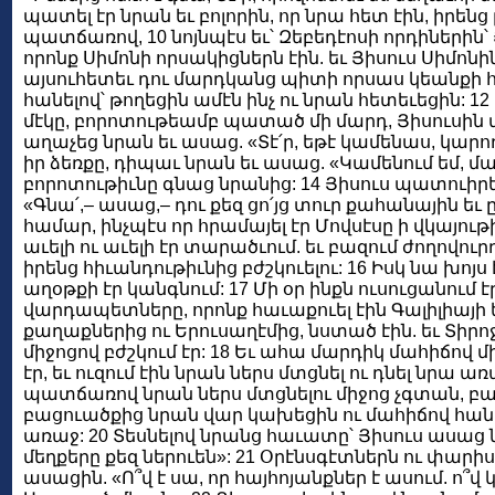
պատել էր նրան եւ բոլորին, որ նրա հետ էին, իրեն
պատճառով, 10 նոյնպէս եւ՝ Զեբեդէոսի որդիներին՝
որոնք Սիմոնի որսակիցներն էին. եւ Յիսուս Սիմոն
այսուհետեւ դու մարդկանց պիտի որսաս կեանքի 
հանելով՝ թողեցին ամէն ինչ ու նրան հետեւեցին: 
մէկը, բորոտութեամբ պատած մի մարդ, Յիսուսին տ
աղաչեց նրան եւ ասաց. «Տէ՛ր, եթէ կամենաս, կարող
իր ձեռքը, դիպաւ նրան եւ ասաց. «Կամենում եմ, մաք
բորոտութիւնը գնաց նրանից: 14 Յիսուս պատուիրեց 
«Գնա՛,– ասաց,– դու քեզ ցո՛յց տուր քահանային եւ 
համար, ինչպէս որ հրամայել էր Մովսէսը ի վկայութ
աւելի ու աւելի էր տարածւում. եւ բազում ժողովուրդ
իրենց հիւանդութիւնից բժշկուելու: 16 Իսկ նա խոյ
աղօթքի էր կանգնում: 17 Մի օր ինքն ուսուցանում է
վարդապետները, որոնք հաւաքուել էին Գալիլիայի 
քաղաքներից ու Երուսաղէմից, նստած էին. եւ Տիրոջ
միջոցով բժշկում էր: 18 Եւ ահա մարդիկ մահիճով մ
էր, եւ ուզում էին նրան ներս մտցնել ու դնել նրա ա
պատճառով նրան ներս մտցնելու միջոց չգտան, բ
բացուածքից նրան վար կախեցին ու մահիճով հանդ
առաջ: 20 Տեսնելով նրանց հաւատը՝ Յիսուս ասաց ն
մեղքերը քեզ ներուեն»: 21 Օրէնսգէտներն ու փարիս
ասացին. «Ո՞վ է սա, որ հայհոյանքներ է ասում. ո՞վ կ