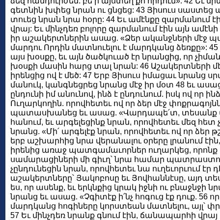
ձեզ հանդուրժեմ. բե՛ր այստեղ քո որդուն»: 42 Եւ մի
գետնին խփեց նրան ու ցնցեց: 43 Յիսուս սաստեց պ
տուեց նրան նրա հօրը: 44 Եւ ամէնքը զարմանում է
վրայ: Եւ մինչդեռ բոլորը զարմանում էին այն ամէնի
իր աշակերտներին ասաց. «Ձեր ականջների մէջ պահ
մարդու Որդին մատնուելու է մարդկանց ձեռքը»: 45
այս խօսքը, եւ այն ծածկուած էր նրանցից, որ չիմա
խօսքի մասին հարց տալ նրան: 46 Աշակերտների մէ
իրենցից ով է մեծ: 47 Երբ Յիսուս իմացաւ նրանց ս
մանուկ, կանգնեցրեց նրանց մէջ իր մօտ 48 եւ ասա
ընդունի իմ անունով, ինձ է ընդունում. իսկ ով որ ինձ
Ուղարկողին. որովհետեւ ով որ ձեր մէջ փոքրագոյնն 
պատասխանեց եւ ասաց. «Վարդապե՛տ, տեսանք մէկ
հանում, եւ արգելեցինք նրան, որովհետեւ մեզ հետ չ
նրանց. «Մի՛ արգելէք նրան, որովհետեւ ով որ ձեր թշն
երբ աշխարհից նրա վերանալու օրերը լրանում էին, 
իրենից առաջ պատգամաւորներ ուղարկեց, որոնք 
սամարացիների մի գիւղ՝ նրա համար պատրաստութ
չընդունեցին նրան, որովհետեւ նա ուղեւորւում էր 
աշակերտները՝ Յակոբոսը եւ Յովհաննէսը, այդ տես
ես, որ ասենք, եւ երկնքից կրակ իջնի ու բնաջնջի 
նրանց եւ ասաց. «Չգիտէք ի՛նչ հոգուց էք դուք. 56 
մարդկանց հոգիները կորստեան մատնելու, այլ՝ փրկե
57 Եւ մինչդեռ նրանք գնում էին, ճանապարհի վրայ