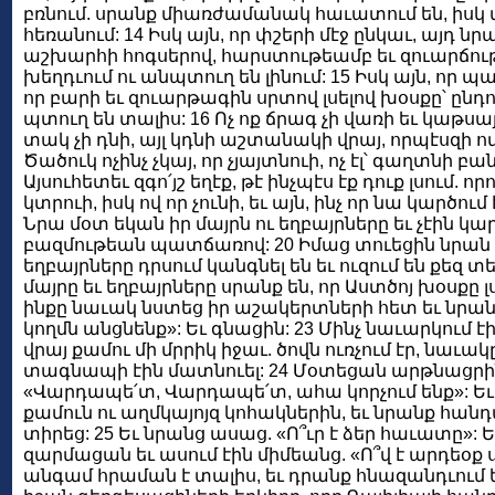
բռնում. սրանք միառժամանակ հաւատում են, իսկ
հեռանում: 14 Իսկ այն, որ փշերի մէջ ընկաւ, այդ նրա
աշխարհի հոգսերով, հարստութեամբ եւ զուարճութ
խեղդւում ու անպտուղ են լինում: 15 Իսկ այն, որ պ
որ բարի եւ զուարթագին սրտով լսելով խօսքը՝ ընդո
պտուղ են տալիս: 16 Ոչ ոք ճրագ չի վառի եւ կաթս
տակ չի դնի, այլ կդնի աշտանակի վրայ, որպէսզի ովք
Ծածուկ ոչինչ չկայ, որ չյայտնուի, ոչ էլ՝ գաղտնի բան,
Այսուհետեւ զգո՛յշ եղէք, թէ ինչպէս էք դուք լսում. ո
կտրուի, իսկ ով որ չունի, եւ այն, ինչ որ նա կարծում 
Նրա մօտ եկան իր մայրն ու եղբայրները եւ չէին կ
բազմութեան պատճառով: 20 Իմաց տուեցին նրան եւ
եղբայրները դրսում կանգնել են եւ ուզում են քեզ տե
մայրը եւ եղբայրները սրանք են, որ Աստծոյ խօսքը լ
ինքը նաւակ նստեց իր աշակերտների հետ եւ նրան
կողմն անցնենք»: Եւ գնացին: 23 Մինչ նաւարկում էի
վրայ քամու մի մրրիկ իջաւ. ծովն ուռչում էր, նաւակը
տագնապի էին մատնուել: 24 Մօտեցան արթնացրին
«Վարդապե՛տ, Վարդապե՛տ, ահա կորչում ենք»: Եւ
քամուն ու աղմկայոյզ կոհակներին, եւ նրանք հան
տիրեց: 25 Եւ նրանց ասաց. «Ո՞ւր է ձեր հաւատը»
զարմացան եւ ասում էին միմեանց. «Ո՞վ է արդեօք ս
անգամ հրաման է տալիս, եւ դրանք հնազանդւում 