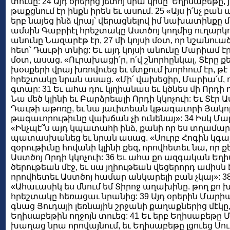
տունը: 24 Այդ օրերից յետոյ նրա կինը՝ Եղիսաբեթը,
թաքցնում էր ինքն իրեն եւ ասում. 25 «Այս ի՛նչ բան 
երբ նայեց ինձ վրայ՝ վերացնելով իմ նախատինքը 
ամսին Գաբրիէլ հրեշտակը Աստծոյ կողմից ուղարկո
անունը Նազարէթ էր, 27 մի կոյսի մօտ, որ նշանուա
հետ՝ Դաւթի տնից: Եւ այդ կոյսի անունը Մարիամ էր
մօտ, ասաց. «Ուրախացի՛ր, ո՛վ շնորհընկալ, Տէրը քե
խօսքերի վրայ խռովուեց եւ մտքում խորհում էր, թէ ի
հրեշտակը նրան ասաց. «Մի՛ վախեցիր, Մարիա՛մ, ո
գտար: 31 Եւ ահա դու կյղիանաս եւ կծնես մի Որդի ո
Նա մեծ կլինի եւ Բարձրեալի Որդի կկոչուի: Եւ Տէր
Դաւթի աթոռը, եւ նա յաւիտեան կթագաւորի Յակոբ
թագաւորութիւնը վախճան չի ունենայ»: 34 Իսկ Մ
«Ինչպէ՞ս այդ կպատահի ինձ, քանի որ ես տղամարդ
պատասխանեց եւ նրան ասաց. «Սուրբ Հոգին կգայ 
զօրութիւնը հովանի կլինի քեզ, որովհետեւ նա, որ քեզ
Աստծոյ Որդի կկոչուի: 36 Եւ ահա քո ազգական Եղիս
ծերութեան մէջ, եւ սա յղիութեան վեցերորդ ամիսն է 
որովհետեւ Աստծոյ համար անկարելի բան չկայ»: 
«Ահաւասիկ ես մնում եմ Տիրոջ աղախինը. թող քո խ
հրեշտակը հեռացաւ նրանից: 39 Այդ օրերին Մարի
գնաց Յուդայի լեռնային շրջանի քաղաքներից մէկը
Եղիսաբեթին ողջոյն տուեց: 41 Եւ երբ Եղիսաբեթը Մ
խաղաց նրա որովայնում, եւ Եղիսաբեթը լցուեց Սու