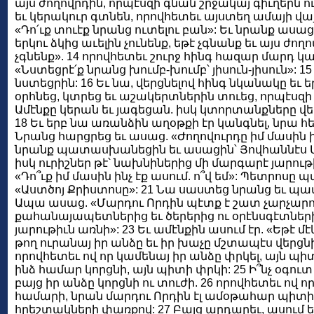
այս ժողովրդին, որպէսզի գնան շրջակայ գիւղերն
եւ կերակուր գտնեն, որովհետեւ այստեղ ամայի վայ
«Դո՛ւք տուէք նրանց ուտելու բան»: Եւ նրանք ասա
երկու ձկից աւելին չունենք, եթէ չգնանք եւ այս ժ
չգնենք». 14 որովհետեւ շուրջ հինգ հազար մարդ 
«Նստեցրէ՛ք նրանց խումբ-խումբ՝ յիսուն-յիսուն»: 1
նստեցրին: 16 Եւ նա, վերցնելով հինգ նկանակը եւ ե
օրհնեց, կտրեց եւ աշակերտներին տուեց, որպէսզի
Ամէնքը կերան եւ յագեցան. իսկ կտորտանքները վե
18 Եւ երբ նա առանձին աղօթքի էր կանգնել, նրա հ
Նրանց հարցրեց եւ ասաց. «Ժողովուրդը իմ մասին ի՞նչ
նրանք պատասխանեցին եւ ասացին՝ Յովհաննէս Մկր
իսկ ուրիշներ թէ՝ նախնիներից մի մարգարէ յարութի
«Դո՞ւք իմ մասին ինչ էք ասում. ո՞վ եմ»: Պետրոս
«Աստծոյ Քրիստոսը»: 21 Նա սաստեց նրանց եւ պատո
Ապա ասաց. «Մարդու Որդին պէտք է շատ չարչարո
քահանայապետներից եւ ծերերից ու օրէնսգէտներից
յարութիւն առնի»: 23 Եւ ամէնքին ասում էր. «Եթէ մէ
թող ուրանայ իր անձը եւ իր խաչը մշտապէս վերցնի 
որովհետեւ ով որ կամենայ իր անձը փրկել, այն պիտ
ինձ համար կորցնի, այն պիտի փրկի: 25 Ի՞նչ օգուտ
բայց իր անձը կորցնի ու տուժի. 26 որովհետեւ ով ո
համարի, նրան մարդու Որդին էլ ամօթահար պիտի ան
հրեշտակների փառքով: 27 Բայց արդարեւ, ասում ե