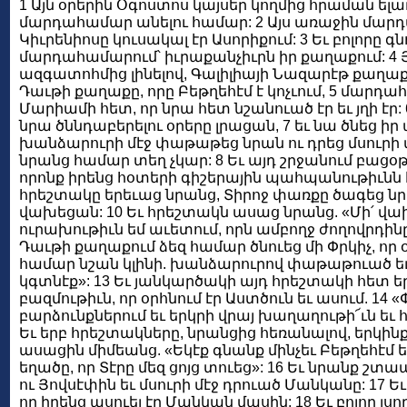
1 Այն օրերին Օգոստոս կայսեր կողմից հրաման ելա
մարդահամար անելու համար: 2 Այս առաջին մարդ
Կիւրենիոսը կուսակալ էր Ասորիքում: 3 Եւ բոլորը գ
մարդահամարում՝ իւրաքանչիւրն իր քաղաքում: 4 Յ
ազգատոհմից լինելով, Գալիլիայի Նազարէթ քաղաք
Դաւթի քաղաքը, որը Բեթղեհէմ է կոչւում, 5 մարդ
Մարիամի հետ, որ նրա հետ նշանուած էր եւ յղի էր:
նրա ծննդաբերելու օրերը լրացան, 7 եւ նա ծնեց իր
խանձարուրի մէջ փաթաթեց նրան ու դրեց մսուրի մ
նրանց համար տեղ չկար: 8 Եւ այդ շրջանում բացօթ
որոնք իրենց հօտերի գիշերային պահպանութիւնն էի
հրեշտակը երեւաց նրանց, Տիրոջ փառքը ծագեց նր
վախեցան: 10 Եւ հրեշտակն ասաց նրանց. «Մի՛ վա
ուրախութիւն եմ աւետում, որն ամբողջ ժողովրդինը 
Դաւթի քաղաքում ձեզ համար ծնուեց մի Փրկիչ, որ օծ
համար նշան կլինի. խանձարուրով փաթաթուած եւ 
կգտնէք»: 13 Եւ յանկարծակի այդ հրեշտակի հետ ե
բազմութիւն, որ օրհնում էր Աստծուն եւ ասում. 14 
բարձունքներում եւ երկրի վրայ խաղաղութի՜ւն եւ 
Եւ երբ հրեշտակները, նրանցից հեռանալով, երկին
ասացին միմեանց. «Եկէք գնանք մինչեւ Բեթղեհէմ եւ
եղածը, որ Տէրը մեզ ցոյց տուեց»: 16 Եւ նրանք շ
ու Յովսէփին եւ մսուրի մէջ դրուած Մանկանը: 17 Ե
որ իրենց ասուել էր Մանկան մասին: 18 Եւ բոլոր լս