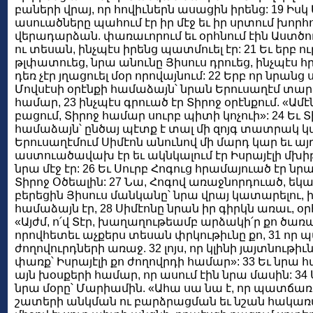
բաների վրայ, որ հովիւներն ասացին իրենց: 19 Իսկ
ասուածները պահում էր իր մէջ եւ իր սրտում խորհու
վերադարձան. փառաւորում եւ օրհնում էին Աստծու
ու տեսան, ինչպէս իրենց պատմուել էր: 21 Եւ երբ ո
թլփատուեց, նրա անունը Յիսուս դրուեց, ինչպէս հր
դեռ չէր յղացուել մօր որովայնում: 22 Երբ որ նրան
Մովսէսի օրէնքի համաձայն՝ նրան Երուսաղէմ տար
համար, 23 ինչպէս գրուած էր Տիրոջ օրէնքում. «Ամ
բացում, Տիրոջ համար սուրբ պիտի կոչուի»: 24 Եւ 
համաձայն՝ ընծայ պէտք է տալ մի զոյգ տատրակ կա
Երուսաղէմում Սիմէոն անունով մի մարդ կար եւ ա
աստուածավախ էր եւ ակնկալում էր Իսրայէլի մխիթ
նրա մէջ էր: 26 Եւ Սուրբ Հոգուց հրամայուած էր նր
Տիրոջ Օծեալին: 27 Նա, Հոգով առաջնորդուած, եկա
բերեցին Յիսուս մանկանը՝ նրա վրայ կատարելու, ի
համաձայն էր, 28 Սիմէոնը նրան իր գիրկն առաւ, օր
«Այժմ, ո՛վ Տէր, խաղաղութեամբ արձակի՛ր քո ծառայ
որովհետեւ աչքերս տեսան փրկութիւնը քո, 31 որ
ժողովուրդների առաջ. 32 լոյս, որ կլինի յայտնութի
փառք՝ Իսրայէլի քո ժողովրդի համար»: 33 Եւ նրա 
այն խօսքերի համար, որ ասում էին նրա մասին: 34
նրա մօրը՝ Մարիամին. «Ահա սա նա է, որ պատճառ է
շատերի անկման ու բարձրացման եւ նշան հակառակ