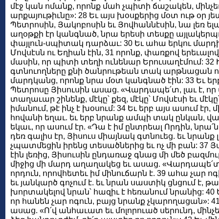
մէջ կան ոմանք, որոնք մահ չպիտի ճաշակեն, մինչե
արքայութիւնը»: 28 Եւ այս խօսքերից մօտ ութ օր յե
Պետրոսին, Յակոբոսին եւ Յովհաննէսին, նա լեռ ելա
աղօթքի էր կանգնած, նրա երեսի տեսքը այլակերպ
փայլուն-սպիտակ դարձաւ: 30 Եւ ահա երկու մարդի
Մովսէսն ու Եղիան էին, 31 որոնք, փառքով երեւալ
մասին, որ պիտի տեղի ունենար Երուսաղէմում: 32
գտնուողները քնի ծանրութեան տակ արթնացան ու
մարդկանց, որոնք նրա մօտ կանգնած էին: 33 Եւ եր
Պետրոսը Յիսուսին ասաց. «Վարդապե՛տ, լաւ է, որ 
տաղաւար շինենք, մէկը՝ քեզ, մէկը՝ Մովսէսի եւ մէկը
իմանում, թէ ինչ է խօսում: 34 Եւ երբ այս ասում էր,
հովանի եղաւ. եւ երբ նրանք ամպի տակ ընկան, վա
եկաւ, որ ասում էր. «Դա է իմ ընտրեալ Որդին, նրա՛ն 
դեռ գալիս էր, Յիսուս միայնակ գտնուեց. եւ նրանք լ
չպատմեցին իրենց տեսածներից եւ ոչ մի բան: 37 Յ
էին լեռից, Յիսուսին ընդառաջ գնաց մի մեծ բազմու
միջից մի մարդ աղաղակեց եւ ասաց. «Վարդապե՛տ, 
որդուն, որովհետեւ իմ մինուճարն է. 39 ահա չար ոգ
եւ յանկարծ գոչում է. եւ նրան սաստիկ ցնցում է, թ
խորտակելով նրան՝ հազիւ է հեռանում նրանից: 40
որ հանեն չար ոգուն, բայց նրանք չկարողացան»:
ասաց. «Ո՛վ անհաւատ եւ մոլորուած սերունդ, մինչե