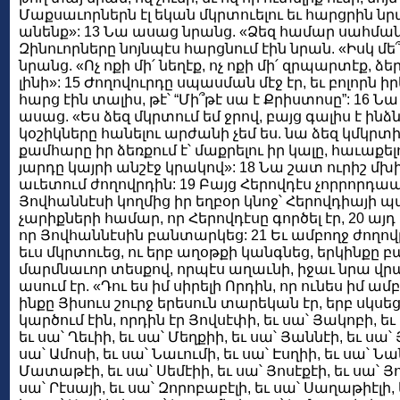
Մաքսաւորներն էլ եկան մկրտուելու եւ հարցրին նր
անենք»: 13 Նա ասաց նրանց. «Ձեզ համար սահմանու
Զինուորները նոյնպէս հարցնում էին նրան. «Իսկ մե
նրանց. «Ոչ ոքի մի՛ նեղէք, ոչ ոքի մի՛ զրպարտէք, 
լինի»: 15 Ժողովուրդը սպասման մէջ էր, եւ բոլորն
հարց էին տալիս, թէ՝ “Մի՞թէ սա է Քրիստոսը”: 16
ասաց. «Ես ձեզ մկրտում եմ ջրով, բայց գալիս է ինձ
կօշիկները հանելու արժանի չեմ ես. նա ձեզ կմկրտի 
քամհարը իր ձեռքում է՝ մաքրելու իր կալը, հաւաքե
յարդը կայրի անշէջ կրակով»: 18 Նա շատ ուրիշ մխ
աւետում ժողովրդին: 19 Բայց Հերովդէս չորրորդա
Յովհաննէսի կողմից իր եղբօր կնոջ՝ Հերովդիայի պ
չարիքների համար, որ Հերովդէսը գործել էր, 20 այդ 
որ Յովհաննէսին բանտարկեց: 21 Եւ ամբողջ ժողովր
եւս մկրտուեց, ու երբ աղօթքի կանգնեց, երկինքը բա
մարմնաւոր տեսքով, որպէս աղաւնի, իջաւ նրա վրայ.
ասում էր. «Դու ես իմ սիրելի Որդին, որ ունես իմ ա
ինքը Յիսուս շուրջ երեսուն տարեկան էր, երբ սկսեց
կարծում էին, որդին էր Յովսէփի, եւ սա՝ Յակոբի, եւ
եւ սա՝ Ղեւիի, եւ սա՝ Մեղքիի, եւ սա՝ Յաննէի, եւ սա՝
սա՝ Ամոսի, եւ սա՝ Նաւումի, եւ սա՝ Էսղիի, եւ սա՝ Ն
Մատաթէի, եւ սա՝ Սեմէիի, եւ սա՝ Յոսէքէի, եւ սա՝ Յո
սա՝ Րէսայի, եւ սա՝ Զորոբաբէլի, եւ սա՝ Սաղաթիէլի, 