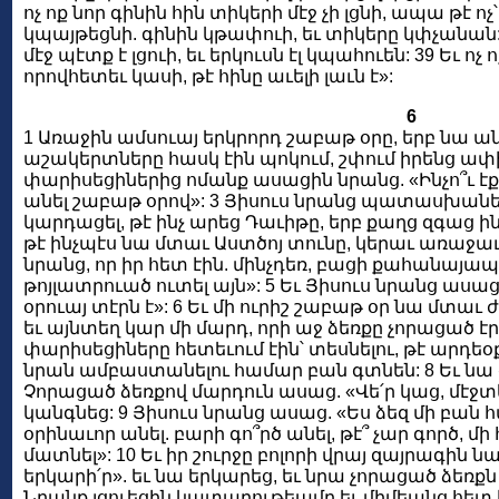
ոչ ոք նոր գինին հին տիկերի մէջ չի լցնի, ապա թէ ո
կպայթեցնի. գինին կթափուի, եւ տիկերը կփչանան: 3
մէջ պէտք է լցուի, եւ երկուսն էլ կպահուեն: 39 Եւ ոչ ո
որովհետեւ կասի, թէ հինը աւելի լաւն է»:
6
1 Առաջին ամսուայ երկրորդ շաբաթ օրը, երբ նա ան
աշակերտները հասկ էին պոկում, շփում իրենց ափի մ
փարիսեցիներից ոմանք ասացին նրանց. «Ինչո՞ւ էք ա
անել շաբաթ օրով»: 3 Յիսուս նրանց պատասխանեց 
կարդացել, թէ ինչ արեց Դաւիթը, երբ քաղց զգաց ինք
թէ ինչպէս նա մտաւ Աստծոյ տունը, կերաւ առաջա
նրանց, որ իր հետ էին. մինչդեռ, բացի քահանայապե
թոյլատրուած ուտել այն»: 5 Եւ Յիսուս նրանց ասա
օրուայ տէրն է»: 6 Եւ մի ուրիշ շաբաթ օր նա մտաւ 
եւ այնտեղ կար մի մարդ, որի աջ ձեռքը չորացած էր
փարիսեցիները հետեւում էին՝ տեսնելու, թէ արդեօ
նրան ամբաստանելու համար բան գտնեն: 8 Եւ նա
Չորացած ձեռքով մարդուն ասաց. «Վե՛ր կաց, մէջտ
կանգնեց: 9 Յիսուս նրանց ասաց. «Ես ձեզ մի բան հ
օրինաւոր անել. բարի գո՞րծ անել, թէ՞ չար գործ, մի
մատնել»: 10 Եւ իր շուրջը բոլորի վրայ զայրագին ն
երկարի՛ր». եւ նա երկարեց, եւ նրա չորացած ձեռք
Նրանք լցուեցին կատաղութեամբ եւ միմեանց հետ խ