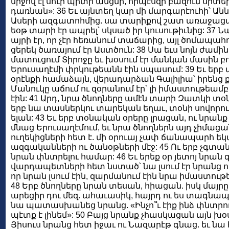
միջով էլ սուր պիտի անցնի, որպէսզի բազում սրտե
դառնան»: 36 Եւ այնտեղ կար մի մարգարէուհի՝ Անն
Ասերի ազգատոհմից. սա տարիքով շատ առաջացած 
եօթ տարի էր ապրել՝ սկսած իր կուսութիւնից: 37 
այրի էր, որ չէր հեռանում տաճարից, այլ ծոմապահ
ցերեկ ծառայում էր Աստծուն: 38 Սա եւս նոյն ժամին
մատուցում Տիրոջը եւ խօսում էր մանկան մասին բո
Երուսաղէմի փրկութեանն էին սպասում: 39 Եւ երբ
օրէնքի համաձայն, վերադարձան Գալիլիա՝ իրենց 
Մանուկը աճում ու զօրանում էր՝ լի իմաստութեամբ.
էին: 41 Արդ, նրա ծնողները ամէն տարի Զատկի տօնի
երբ նա տասներկու տարեկան եղաւ, տօնի սովորո
ելան: 43 Եւ երբ տօնական օրերը լրացան, ու նրան
մնաց Երուսաղէմում, եւ նրա ծնողներն այդ չիմացան
ուղեկիցների հետ է. մի օրուայ չափ ճանապարհ ե
ազգականների ու ծանօթների մէջ: 45 Ու երբ չգտ
նրան փնտրելու համար: 46 Եւ երեք օր յետոյ նրա
վարդապետների հետ նստած՝ նա լսում էր նրանց ու հ
որ նրան լսում էին, զարմանում էին նրա իմաստո
48 Երբ ծնողները նրան տեսան, հիացան. իսկ մայրը 
արեցիր դու մեզ. ահաւասիկ, հայրդ ու ես տագնապա
նա պատասխանեց նրանց. «Ինչո՞ւ էիք ինձ փնտրում
պէտք է լինեմ»: 50 Բայց նրանք չհասկացան այն խօս
Յիսուս նրանց հետ իջաւ ու Նազարէթ գնաց. եւ նա