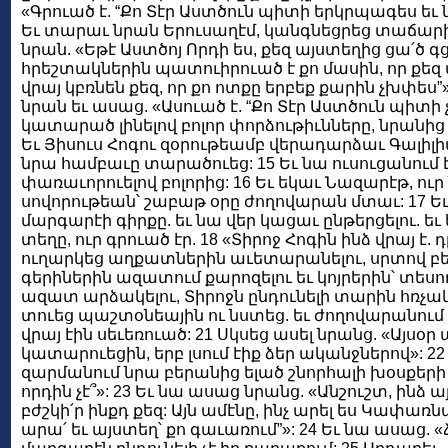
«Գրուած է. “Քո Տէր Աստծուն պիտի երկրպագես եւ
Եւ տարաւ նրան Երուսաղէմ, կանգնեցրեց տաճար
նրան. «Եթէ Աստծոյ Որդի ես, քեզ այստեղից ցա՛ծ գց
հրեշտակներին պատուիրուած է քո մասին, որ քեզ պ
վրայ կբռնեն քեզ, որ քո ոտքը երբեք քարին չխփե
նրան եւ ասաց. «Ասուած է. “Քո Տէր Աստծուն պիտի
կատարած լինելով բոլոր փորձութիւնները, նրանի
Եւ Յիսուս Հոգու զօրութեամբ վերադարձաւ Գալիլիա
նրա համբաւը տարածուեց: 15 Եւ նա ուսուցանում 
փառաւորուելով բոլորից: 16 Եւ եկաւ Նազարէթ, ուր 
սովորութեան՝ շաբաթ օրը ժողովարան մտաւ: 17 Եւ
մարգարէի գիրքը. եւ նա վեր կացաւ ընթերցելու. եւ
տեղը, ուր գրուած էր. 18 «Տիրոջ Հոգին ինձ վրայ է.
ուղարկեց աղքատներին աւետարանելու, սրտով բեկե
գերիներին ազատում քարոզելու եւ կոյրերին՝ տեսո
ազատ արձակելու, Տիրոջն ընդունելի տարին հռչակել
տուեց պաշտօնեային ու նստեց. եւ ժողովարանում 
վրայ էին սեւեռուած: 21 Սկսեց ասել նրանց. «Այսօր
կատարուեցին, երբ լսում էիք ձեր ականջներով»: 22 Ե
զարմանում նրա բերանից ելած շնորհալի խօսքերի 
որդին չէ՞»: 23 Եւ նա ասաց նրանց. «Անշուշտ, ինձ ա
բժշկի՛ր ինքդ քեզ: Այն ամէնը, ինչ արել ես Կափառնա
արա՛ եւ այստեղ՝ քո գաւառում”»: 24 Եւ նա ասաց. 