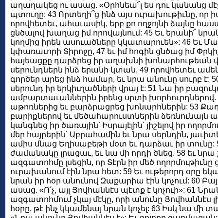
աղաղակեց ու ասաց. «Օրհնեա՜լ ես դու կանանց մէջ,
պտուղը: 43 Որտեղի՞ց ինձ այս ուրախութիւնը, որ իմ
որովհետեւ, ահաւասիկ, երբ քո ողջոյնի ձայնը հաս
ցնծալով խաղաց իմ որովայնում: 45 Եւ երանի՜ նրա
կողմից իրեն ասուածները կկատարուեն»: 46 Եւ Մ
կփառաւորի Տիրոջը, 47 եւ իմ հոգին ցնծաց իմ Փրկի
հայեացքը դարձրեց իր աղախնի խոնարհութեան վրա
սերունդներն ինձ երանի կտան, 49 որովհետեւ ամ
գործեր արեց ինձ համար, եւ նրա անունը սուրբ է: 
սերունդ իր երկիւղածների վրայ է: 51 Նա իր բազուկ
ամբարտաւաններին իրենց սրտի խորհուրդներով. 
աթոռներից եւ բարձրացրեց խոնարհներին: 53 Քա
բարիքներով եւ մեծահարուստներին ձեռնունայն
կանգնեց իր ծառային՝ Իսրայէլին՝ յիշելով իր ողորմո
մեր հայրերին՝ Աբրահամին եւ նրա սերնդին, յաւիտ
ամիս մնաց Եղիսաբեթի մօտ եւ դարձաւ իր տունը: 
ժամանակը լրացաւ, եւ նա մի որդի ծնեց. 58 եւ նրա
ազգատոհմը լսեցին, որ Տէրն իր մեծ ողորմութիւնը 
ուրախանում էին նրա հետ: 59 Եւ ութերորդ օրը եկ
նրան իր հօր անունով Զաքարիա էին կոչում: 60 
ասաց. «Ո՛չ, այլ Յովհաննէս պէտք է կոչուի»: 61 Ն
ազգատոհմում չկայ մէկը, որի անունը Յովհաննէս լ
հօրը, թէ ինչ կկամենայ նրան կոչել: 63 Իսկ նա մի 
«Նրա անունը Յովհաննէս է»: Եւ բոլորը զարմացան: 