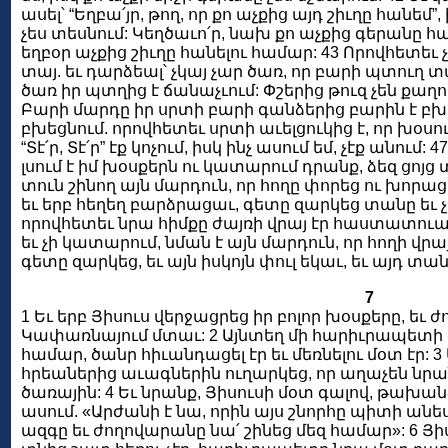
ասել՝ “Եղբա՛յր, թող, որ քո աչքից այդ շիւղը հանեմ”
չես տեսնում: Կեղծաւո՛ր, նախ քո աչքից գերանը հ
եղբօր աչքից շիւղը հանելու համար: 43 Որովհետեւ 
տայ. եւ դարձեալ՝ չկայ չար ծառ, որ բարի պտուղ տ
ծառ իր պտղից է ճանաչւում: Փշերից թուզ չեն քաղում
Բարի մարդը իր սրտի բարի գանձերից բարին է բխե
բխեցնում. որովհետեւ սրտի աւելցուկից է, որ խօսում
“Տէ՛ր, Տէ՛ր” էք կոչում, իսկ ինչ ասում եմ, չէք անում: 
լսում է իմ խօսքերն ու կատարում դրանք, ձեզ ցոյց տ
տուն շինող այն մարդուն, որ հողը փորեց ու խորացր
եւ երբ հեղեղ բարձրացաւ, գետը զարկեց տանը եւ 
որովհետեւ նրա հիմքը ժայռի վրայ էր հաստատուած: 
եւ չի կատարում, նման է այն մարդուն, որ հողի վրա
գետը զարկեց, եւ այն իսկոյն փուլ եկաւ, եւ այդ տա
7
1 Եւ երբ Յիսուս վերջացրեց իր բոլոր խօսքերը, եւ ժ
Կափառնայում մտաւ: 2 Այնտեղ մի հարիւրապետի ծ
համար, ծանր հիւանդացել էր եւ մեռնելու մօտ էր: 3
հրեաներից աւագներին ուղարկեց, որ աղաչեն նրան,
ծառային: 4 Եւ նրանք, Յիսուսի մօտ գալով, թախա
ասում. «Արժանի է նա, որին այս շնորհը պիտի անես
ազգը եւ ժողովարանը նա՛ շինեց մեզ համար»: 6 Յի