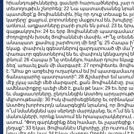
հիւանդութիւններից, ցաւերի հարուածներից, չար ո
տեսողութիւն շնորհեց: 22 Նա պատասխանեց նրան
պատմեցէ՛ք Յովհաննէսին, ինչ որ դուք տեսաք եւ լսե
կաղերը՝ քայլում, բորոտները մաքրւում են, խուլերը՝ 
առնում, աղքատները բարի լուրն են լսում. 23 եւ ե
գայթակղուի»: 24 Եւ երբ Յովհաննէսի պատգամաւո
ժողովրդին խօսել Յովհաննէսի մասին. «Ի՞նչ տեսնե
անապատ. քամուց շարժուող մի եղէ՞գ: 25 Հապա ի՞
եկաք. փափուկ զգեստներով զարդարուած մի մա՞ր
փառաւոր զգեստներով են եւ փափուկ կենցաղով են
լինում: 26 Հապա ի՞նչ տեսնելու համար դուրս եկաք.
ձեզ՝ առաւել քան մի մարգարէ. 27 որովհետեւ Յովհ
է. “Ահա քո առջեւից ուղարկում եմ իմ պատգամաւո
ճանապարհը պատրաստի”: 28 Ճշմարիտ եմ ասում 
մէջ չկայ աւելի մեծ մարգարէ, քան Յովհաննէսը. բ
ամենափոքրը աւելի մեծ է, քան թէ նա»: 29 Եւ երբ ա
եւ մաքսաւորները, ընդունեցին Աստծոյ արդարութի
մկրտութեամբ: 30 Իսկ փարիսեցիները եւ օրինակա
Աստծոյ խորհուրդն անարգեցին նրանով, որ Յովհան
ո՞ւմ նմանեցնեմ այս սերնդի մարդկանց, եւ ո՞ւմ են
մանուկների, որոնք նստում են հրապարակներում, 
ասում. “Փող զարկեցինք ձեզ համար, եւ չպարեցիք. 
չեղաք”: 33 Եկաւ Յովհաննէս Մկրտիչը, չէր ուտում եւ
նրա մէջ դեւ կայ: 34 Եկաւ մարդու Որդին. ուտում է ե