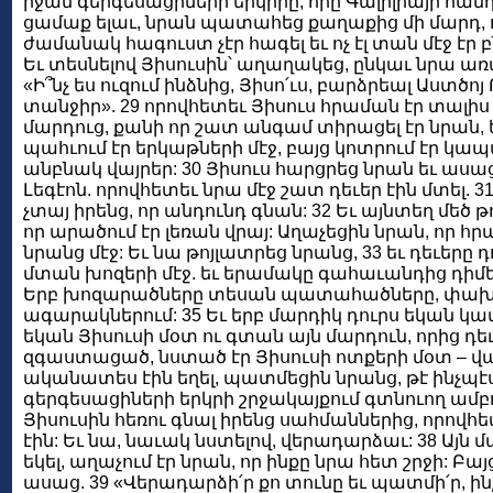
իջան գերգեսացիների երկիրը, որը Գալիլիայի հանդ
ցամաք ելաւ, նրան պատահեց քաղաքից մի մարդ, որ
ժամանակ հագուստ չէր հագել եւ ոչ էլ տան մէջ էր բ
Եւ տեսնելով Յիսուսին՝ աղաղակեց, ընկաւ նրա առ
«Ի՞նչ ես ուզում ինձնից, Յիսո՛ւս, բարձրեալ Աստծոյ 
տանջիր». 29 որովհետեւ Յիսուս հրաման էր տալիս պ
մարդուց, քանի որ շատ անգամ տիրացել էր նրան, 
պահւում էր երկաթների մէջ, բայց կոտրում էր կապա
անբնակ վայրեր: 30 Յիսուս հարցրեց նրան եւ ասաց.
Լեգէոն. որովհետեւ նրա մէջ շատ դեւեր էին մտել. 
չտայ իրենց, որ անդունդ գնան: 32 Եւ այնտեղ մեծ 
որ արածում էր լեռան վրայ: Աղաչեցին նրան, որ հ
նրանց մէջ: Եւ նա թոյլատրեց նրանց, 33 եւ դեւերը 
մտան խոզերի մէջ. եւ երամակը գահաւանդից դիմեց
Երբ խոզարածները տեսան պատահածները, փախա
ագարակներում: 35 Եւ երբ մարդիկ դուրս եկան կա
եկան Յիսուսի մօտ ու գտան այն մարդուն, որից դեւե
զգաստացած, նստած էր Յիսուսի ոտքերի մօտ – վա
ականատես էին եղել, պատմեցին նրանց, թէ ինչպէս
գերգեսացիների երկրի շրջակայքում գտնուող ամբո
Յիսուսին հեռու գնալ իրենց սահմաններից, որով
էին: Եւ նա, նաւակ նստելով, վերադարձաւ: 38 Այն մ
եկել, աղաչում էր նրան, որ ինքը նրա հետ շրջի: Բա
ասաց. 39 «Վերադարձի՛ր քո տունը եւ պատմի՛ր, ին