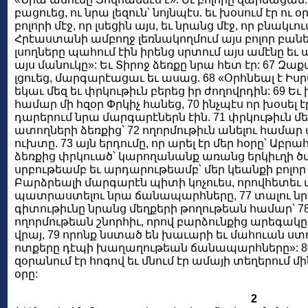
բացուեց, ու նրա լեզուն՝ նոյնպէս. եւ խօսում էր ու 
բոլորի մէջ, որ լսեցին այս, եւ նրանց մէջ, որ բնակւու
Հրէաստանի ամբողջ լեռնակողմում այս բոլոր բաներ
լսողները պահում էին իրենց սրտում այս ամէնը եւ աս
այս մանուկը»: Եւ Տիրոջ ձեռքը նրա հետ էր: 67 Զա
լցուեց, մարգարէացաւ եւ ասաց. 68 «Օրհնեալ է Իսր
եկաւ մեզ եւ փրկութիւն բերեց իր ժողովրդին: 69 Ե
համար մի հզօր Փրկիչ հանեց, 70 ինչպէս որ խօսել է
դարերում նրա մարգարէներն էին. 71 փրկութիւն մե
ատողների ձեռքից՝ 72 ողորմութիւն անելու համար մե
ուխտը. 73 այն երդումը, որ արել էր մեր հօրը՝ Աբր
ձեռքից փրկուած՝ կարողանանք առանց երկիւղի ծ
սրբութեամբ եւ արդարութեամբ՝ մեր կեանքի բոլոր օր
Բարձրեալի մարգարէն պիտի կոչուես, որովհետեւ 
պատրաստելու նրա ճանապարհները, 77 տալու նր
գիտութիւնը նրանց մեղքերի թողութեան համար՝ 7
ողորմութեան շնորհիւ, որով բարձունքից արեգակը 
վրայ, 79 որոնք նստած են խաւարի եւ մահուան ստու
ոտքերը դէպի խաղաղութեան ճանապարհները»: 80 
զօրանում էր հոգով եւ մնում էր ամայի տեղերում մի
օրը:
2