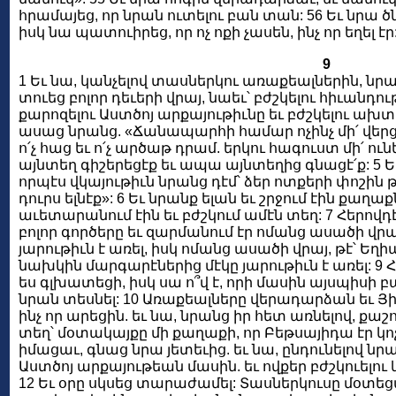
հրամայեց, որ նրան ուտելու բան տան: 56 Եւ նրա
իսկ նա պատուիրեց, որ ոչ ոքի չասեն, ինչ որ եղել էր
9
1 Եւ նա, կանչելով տասներկու առաքեալներին, նրա
տուեց բոլոր դեւերի վրայ, նաեւ՝ բժշկելու հիւանդո
քարոզելու Աստծոյ արքայութիւնը եւ բժշկելու ախ
ասաց նրանց. «Ճանապարհի համար ոչինչ մի՛ վերցր
ո՛չ հաց եւ ո՛չ արծաթ դրամ. երկու հագուստ մի՛ ունե
այնտեղ գիշերեցէք եւ ապա այնտեղից գնացէ՛ք: 5 Եւ 
որպէս վկայութիւն նրանց դէմ՝ ձեր ոտքերի փոշին
դուրս ելնէք»: 6 Եւ նրանք ելան եւ շրջում էին քաղաք
աւետարանում էին եւ բժշկում ամէն տեղ: 7 Հերովդ
բոլոր գործերը եւ զարմանում էր ոմանց ասածի վրայ
յարութիւն է առել, իսկ ոմանց ասածի վրայ, թէ՝ Եղիա
նախկին մարգարէներից մէկը յարութիւն է առել: 9
ես գլխատեցի, իսկ սա ո՞վ է, որի մասին այսպիսի բան
նրան տեսնել: 10 Առաքեալները վերադարձան եւ Յ
ինչ որ արեցին. եւ նա, նրանց իր հետ առնելով, ք
տեղ՝ մօտակայքը մի քաղաքի, որ Բեթսայիդա էր կոչւ
իմացաւ, գնաց նրա յետեւից. եւ նա, ընդունելով նր
Աստծոյ արքայութեան մասին. եւ ովքեր բժշկուելու կ
12 Եւ օրը սկսեց տարաժամել: Տասներկուսը մօտեց