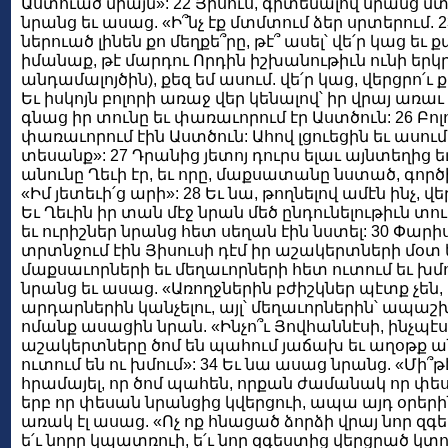
Աստուած միայն»: 22 Յիսուս, գիտենալով նրանց
նրանց եւ ասաց. «Ի՞նչ էք մտմտում ձեր սրտերում. 23
ներուած լինեն քո մեղքե՞րը, թէ՞ ասել՝ վե՛ր կաց եւ ք
իմանաք, թէ մարդու Որդին իշխանութիւն ունի երկր
անդամալոյծին), քեզ եմ ասում. վե՛ր կաց, վերցրո՛ւ ք
Եւ իսկոյն բոլորի առաջ վեր կենալով՝ իր վրայ առաւ 
գնաց իր տունը եւ փառաւորում էր Աստծուն: 26 Բո
փառաւորում էին Աստծուն: Ահով լցուեցին եւ ասու
տեսանք»: 27 Դրանից յետոյ դուրս ելաւ այնտեղից ե
անունը Ղեւի էր, եւ որը, մաքսատանը նստած, գործի
«Իմ յետեւի՛ց արի»: 28 Եւ նա, թողնելով ամէն ինչ, 
Եւ Ղեւին իր տան մէջ նրան մեծ ընդունելութիւն տու
եւ ուրիշներ նրանց հետ սեղան էին նստել: 30 Փարի
տրտնջում էին Յիսուսի դէմ իր աշակերտների մօտ եւ
մաքսաւորների եւ մեղաւորների հետ ուտում եւ խ
նրանց եւ ասաց. «Առողջներին բժիշկներ պէտք չեն, այ
արդարներին կանչելու, այլ՝ մեղաւորներին՝ ապաշ
ոմանք ասացին նրան. «Ինչո՞ւ Յովհաննէսի, ինչպէ
աշակերտները ծոմ են պահում յաճախ եւ աղօթք ան
ուտում են ու խմում»: 34 Եւ նա ասաց նրանց. «Մի
հրամայել, որ ծոմ պահեն, որքան ժամանակ որ փես
երբ որ փեսան նրանցից կվերցուի, ապա այդ օրերին
առակ էլ ասաց. «Ոչ ոք հնացած ձորձի վրայ նոր զգե
ե՛ւ նորը կպատռուի, ե՛ւ նոր զգեստից վերցրած կտոր