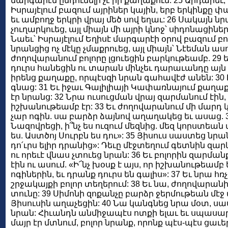
մարգարէն ընդունելի չէ իր քաղաքում: 25 Արդարեւ, 
Իսրայէլում բազում այրիներ կային, երբ երկինքը փ
եւ ամբողջ երկրի վրայ մեծ սով եղաւ: 26 Սակայն ն
չուղարկուեց, այլ միայն մի այրի կնոջ՝ սիդոնացի
Նաեւ՝ Իսրայէլում Եղիսէ մարգարէի օրով բազում բ
նրանցից ոչ մէկը չմաքրուեց, այլ միայն՝ Նէեման ասո
ժողովարանում բոլորը լցուեցին բարկութեամբ. 29 
դուրս հանեցին ու տարան մինչեւ դարաւանդը այն լ
իրենց քաղաքը, որպէսզի նրան գահավէժ անեն: 30 Ի
գնաց: 31 Եւ իջաւ Գալիլիայի Կափառնայում քաղաք
էր նրանց: 32 Նրա ուսուցման վրայ զարմանում էին
իշխանութեամբ էր: 33 Եւ ժողովարանում մի մարդ կա
չար ոգին. սա բարձր ձայնով աղաղակեց եւ ասաց. 34
Նազովրեցի, ի՞նչ ես ուզում մեզնից. մեզ կորստեան 
ես. Աստծոյ Սուրբն ես դու»: 35 Յիսուս սաստեց նր
դո՛ւրս ելիր դրանից»: Դեւը մէջտեղում գետնին զար
ու որեւէ վնաս չտուեց նրան: 36 Եւ բոլորին զարմ
էին ու ասում. «Ի՜նչ խօսք է այս, որ իշխանութեամ
ոգիներին, եւ դրանք դուրս են գալիս»: 37 Եւ նրա 
շրջակայքի բոլոր տեղերում: 38 Եւ նա, ժողովարանի
տունը: 39 Սիմոնի զոքանչը բարձր ջերմութեան մէ
Յիսուսին աղաչեցին: 40 Նա կանգնեց նրա մօտ, սաս
նրան: Հիւանդն անմիջապէս ոտքի ելաւ եւ սպասարկո
մայր էր մտնում, բոլոր նրանք, որոնք պէս-պէս ցաւ