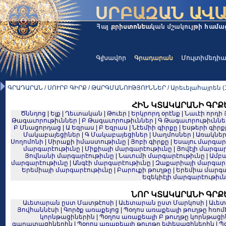
Գլխավոր
Գրադարան
Մուլտիմեդի
ԳՐԱԴԱՐԱՆ / ՍՈՒՐԲ ԳԻՐՔ / ԹԱՐԳՄԱՆՈՒԹՅՈՒՆՆԵՐ / Արեւելահայրեն (1
ՀԻՆ ԿՏԱԿԱՐԱՆԻ ԳՐՔ
Ծննդոց
|
Ելք
|
Ղեւտական
|
Թուեր
|
Երկրորդ օրէնք
|
Նաւէի որդի 
Թագաւորութիւններ
|
Բ Թագաւորութիւններ
|
Գ Թագաւորութիւննե
Բ Մնացորդաց
|
Ա Եզրաս
|
Բ Եզրաս
|
Նէեմիի գիրքը
|
Եսթերի գիրք
Մակաբայեցիներ
|
Գ Մակաբայեցիներ
|
Սաղմոսներ
|
Առակնե
Սողոմոնի
|
Սիրաքի իմաստութիւնը
|
Յոբի գիրքը
|
Եսայու մարգար
մարգարէութիւնը
|
Միքիայի մարգարէութիւնը
|
Յովէլի մարգար
Յովնանի մարգարէութիւնը
|
Նաւումի մարգարէութիւնը
|
Ամբա
մարգարէութիւնը
|
Անգէի մարգարէութիւնը
|
Զաքարիայի մարգարէ
Երեմիայի մարգարէութիւնը
|
Բարուքի թուղթը
|
Երեմիա մարգա
Եզեկիէլի մարգարէութիւ
ՆՈՐ ԿՏԱԿԱՐԱՆԻ ԳՐՔ
Աւետարան ըստ Մատթէոսի
|
Աւետարան ըստ Մարկոսի
|
Աւետ
Յովհաննէսի
|
Գործք առաքելոց
|
Պօղոս առաքեալի թուղթը հռո
կորնթացիներին
|
Պօղոս առաքեալի Բ թուղթը կորնթացի
գաղատացիներին
|
Պօղոս առաքեալի թուղթը եփեսացիներին
|
Պ