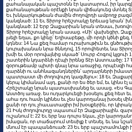
քահանայական պաշտօնն էր կատարում, իր կարգի օ
քահանայութեան օրէնքի նրան վիճակուեց մտնել Տ
Եւ խնկարկութեան ժամին ժողովրդի ամբողջ բազմո
կանգնած: 11 Եւ Տիրոջ հրեշտակը երեւաց նրան՝ խ
կանգնած: 12 Երբ Զաքարիան նրան տեսաւ, խռովուե
Տիրոջ հրեշտակը նրան ասաց. «Մի՛ վախեցիր, Զաք
լսելի եղաւ. քո կինը՝ Եղիսաբեթը, մի որդի կծնի քեզ
կդնես: 14 Նա քեզ համար ուրախութիւն եւ ցնծութիւ
կուրախանան նրա ծննդով, 15 որովհետեւ նա Տիրոջ ա
խմի եւ մօր որովայնից սկսած՝ Սուրբ Հոգով կլցուի 1
շատերին կդարձնի դէպի իրենց Տէր Աստուածը: 17 
զօրութեամբ պիտի գնայ նրա առաջից, որպէսզի հա
դարձնի ու անհնազանդներին՝ արդարների իմաստ
պատրաստ մի ժողովուրդ կազմելու»: 18 Եւ Զաքար
կերպ կիմանամ այդ, քանի որ ես ծեր եմ, եւ կինս է
Հրեշտակը նրան պատասխանեց եւ ասաց. «Ես Գաբրի
Աստծոյ առաջ. ես ուղարկուեցի խօսելու քեզ հետ եւ 
ահա դու համր կլինես եւ չես կարողանայ խօսել մին
քանի որ դու չհաւատացիր իմ խօսքերին, որ կիր
21 Իսկ ժողովուրդը սպասում էր Զաքարիային. զար
ուշանում է: 22 Եւ երբ նա դուրս եկաւ, չէր կարողա
իմացան, որ տաճարում տեսիլք է տեսել. եւ նա նշա
մնում էր պապանձուած: 23 Եւ երբ պաշտամունքի ի