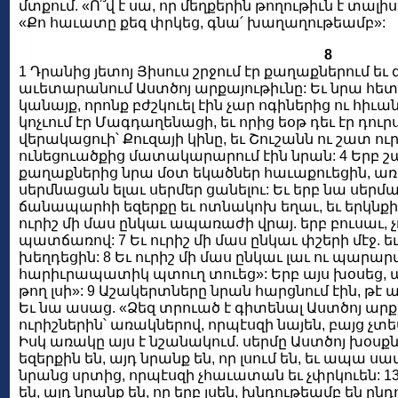
մտքում. «Ո՞վ է սա, որ մեղքերին թողութիւն է տալիս
«Քո հաւատը քեզ փրկեց, գնա՛ խաղաղութեամբ»:
8
1 Դրանից յետոյ Յիսուս շրջում էր քաղաքներում եւ գ
աւետարանում Աստծոյ արքայութիւնը: Եւ նրա հետ 
կանայք, որոնք բժշկուել էին չար ոգիներից ու հիւ
կոչւում էր Մագդաղենացի, եւ որից եօթ դեւ էր դուր
վերակացուի՝ Քուզայի կինը, եւ Շուշանն ու շատ ուր
ունեցուածքից մատակարարում էին նրան: 4 Երբ շ
քաղաքներից նրա մօտ եկածներ հաւաքուեցին, առ
սերմնացան ելաւ սերմեր ցանելու: Եւ երբ նա սերմա
ճանապարհի եզերքը եւ ոտնակոխ եղաւ, եւ երկնքի թ
ուրիշ մի մաս ընկաւ ապառաժի վրայ. երբ բուսաւ, 
պատճառով: 7 Եւ ուրիշ մի մաս ընկաւ փշերի մէջ. եւ
խեղդեցին: 8 Եւ ուրիշ մի մաս ընկաւ լաւ ու պարարտ
հարիւրապատիկ պտուղ տուեց»: Երբ այս խօսեց, ասա
թող լսի»: 9 Աշակերտները նրան հարցնում էին, թէ ա
Եւ նա ասաց. «Ձեզ տրուած է գիտենալ Աստծոյ արք
ուրիշներին՝ առակներով, որպէսզի նայեն, բայց չտես
Իսկ առակը այս է նշանակում. սերմը Աստծոյ խօսքն
եզերքին են, այդ նրանք են, որ լսում են, եւ ապա 
նրանց սրտից, որպէսզի չհաւատան եւ չփրկուեն: 1
են, այդ նրանք են, որ երբ լսեն, խնդութեամբ են ըն