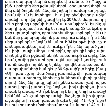
սուտ մարգարէներին այդպէս էին անում: 27 Բայց ասու
ինձ. սիրեցէ՛ք ձեր թշնամիներին, ձեզ ատողներին բա
ձեզ անիծողներին, ձեզ նեղողների համար աղօթեցէ՛ք
նրան մի՛ւսն էլ մօտեցրու. եւ ով որ քեզնից քո բաճկո
արգելիր, որ վերցնի շապիկդ էլ: 30 Ամէն մարդու, որ ք
մէկը քեզնից վերցնի, ետ մի՛ պահանջիր: 31 Եւ ինչպ
մարդիկ, այնպէ՛ս արէք եւ դուք նրանց: 32 Եւ եթէ դու
ձեր արած շնորհը, որովհետեւ մեղաւորներն էլ են սի
եթէ ձեր բարերարներին բարութիւն անէք, ո՞րն է ձ
մեղաւորներն էլ նոյնն են անում: 34 Եւ եթէ փոխ էք
առնելու ակնկալութիւն ունէք, ո՞րն է ձեր արած շնո
են փոխ տալիս մեղաւորներին, որպէսզի նոյն չափով
սիրեցէ՛ք ձեր թշնամիներին եւ բարութի՛ւն արէք ձ
նրան, ումից յետ առնելու ակնկալութիւն չունէք: Եւ 
Բարձրեալի որդիները կլինէք, որովհետեւ նա բարեհ
ապերախտների հանդէպ: 36 Գթասի՛րտ եղէք, ինչպէս
«Մի՛ դատէք, որ Աստծուց չդատուէք, մի՛ դատապա
դատապարտուէք, ներեցէ՛ք եւ ներում պիտի գտնէք 
տրուի ձեզ. ձեր գոգը պիտի լցնեն առատ չափով՝ թա
չափով, որով չափում էք, նոյն չափով պիտի չափուի
առակ էլ ասաց. «Մի՞թէ կարող է կոյրը կոյրին առաջնո
կընկնեն: 40 Աշակերտը աւելի մեծ չէ, քան իր վա
աշակերտ իր վարդապետի պէս կլինի: 41 Ինչո՞ւ քո 
ես, իսկ քո աչքի միջի գերանը չես նշմարում: 42 Եւ 