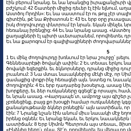
էին բերում նրանց. եւ նա նրանցից իւրաքանչիւրի վր
բժշկում: 42 Շատերի միջից դեւեր էլ էին ելնում, աղ
Աստծոյ Որդին»: Եւ նա սաստում էր ու թոյլ չէր տալ
գիտէին, թէ նա Քրիստոսն է: 43 Եւ երբ օրը լուսացա
իսկ ժողովուրդը փնտրում էր նրան. եկան մինչեւ նրա
հեռանայ իրենցից: 44 Եւ նա նրանց ասաց. «Աստծոյ
քաղաքների էլ պիտի աւետարանեմ, որովհետեւ դրա
Եւ նա քարոզում էր գալիլիացիների ժողովարաններ
5
1 Եւ մինչ ժողովուրդը խռնւում էր նրա շուրջը՝ լսել
Գեննեսարէթի ծովակի ափին: 2 Եւ տեսաւ երկու նա
ծովակի եզերքին. եւ ձկնորսները, դրանց միջից դու
լուանում: 3 Նա մտաւ նաւակներից մէկի մէջ, որ Սիմ
ցամաքից փոքր-ինչ հեռացնի այն. նստեց ու նաւակի
ժողովրդին: 4 Եւ երբ դադարեց խօսելուց, ասաց Սի
խորքերը, եւ ձեր ուռկանները գցեցէ՛ք որսալու հ
եւ նրան ասաց. «Վարդապե՛տ, ամբողջ այս գիշեր չա
չբռնեցինք, բայց քո խօսքի համար ուռկանները կգցե
քանակութեամբ ձկներ բռնեցին՝ այն աստիճան, ո
էին: 7 Նրանք նշան էին անում միւս նաւակի մէջ եղո
իրենց օգնեն: Եւ նրանք եկան, եւ երկու նաւակներն էլ
աստիճան: 8 Երբ Սիմոն Պետրոսն այս տեսաւ, Յիսո
«Ինձնից հեռո՛ւ գնա, Տէ՛ր, որովհետեւ ես մեղաւոր 