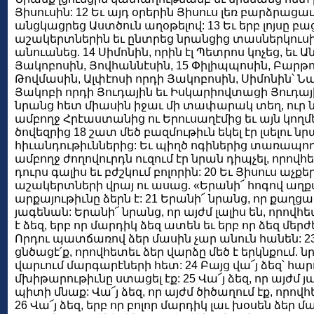
Յիսուսին: 12 Եւ այդ օրերին Յիսուս լեռ բարձրացաւ
անցկացրեց Աստծուն աղօթելով: 13 Եւ երբ լոյսը բաց
աշակերտներին եւ ընտրեց նրանցից տասներկուսին
անուանեց. 14 Սիմոնին, որին էլ Պետրոս կոչեց, եւ 
Յակոբոսին, Յովհաննէսին, 15 Փիլիպպոսին, Բարթ
Թովմասին, Ալփէոսի որդի Յակոբոսին, Սիմոնին՝ Ն
Յակոբի որդի Յուդային եւ Իսկարիովտացի Յուդային
նրանց հետ միասին իջաւ մի տափարակ տեղ, ուր 
ամբողջ Հրէաստանից ու Երուսաղէմից եւ այն կողմե
ծովեզրից 18 շատ մեծ բազմութիւն եկել էր լսելու նր
հիւանդութիւններից: Եւ պիղծ ոգիներից տառապողնե
ամբողջ ժողովուրդն ուզում էր նրան դիպչել, որովհ
դուրս գալիս եւ բժշկում բոլորին: 20 Եւ Յիսուս աչ
աշակերտների վրայ ու ասաց. «Երանի՜ հոգով աղք
արքայութիւնը ձերն է: 21 Երանի՜ նրանց, որ քաղց
յագենան: Երանի՜ նրանց, որ այժմ լալիս են, որովհ
է ձեզ, երբ որ մարդիկ ձեզ ատեն եւ երբ որ ձեզ մե
Որդու պատճառով ձեր մասին չար անուն հանեն: 23
ցնծացէ՛ք, որովհետեւ ձեր վարձը մեծ է երկնքում. ն
վարւում մարգարէների հետ: 24 Բայց վա՜յ ձեզ՝ հար
մխիթարութիւնը ստացել էք: 25 Վա՜յ ձեզ, որ այժմ
պիտի մնաք: Վա՜յ ձեզ, որ այժմ ծիծաղում էք, որո
26 Վա՜յ ձեզ, երբ որ բոլոր մարդիկ լաւ խօսեն ձեր 