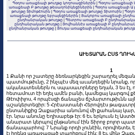
Պօղոս առաքեալի թուղթը կողոսացիներին
|
Պօղոս առաքեալի 
առաքեալի Բ թուղթը թեսաղոնիկեցիներին
|
Պօղոս առաքեալի Ա 
թուղթը Տիմոթէոսին
|
Պօղոս առաքեալի թուղթը Տիտոսին
|
Պօղո
առաքեալի թուղթը եբրայեցիներին
|
Յակոբոս առաքեալի ընդհ
ընդհանրական թուղթը
|
Պետրոս առաքեալի Բ ընդհանրակա
ընդհանրական թուղթը
|
Յովհաննէս առաքեալի Բ ընդհանրա
ընդհանրական թուղթը
|
Յուդա առաքեալի ընդհանրական թուղ
ԱՒԵՏԱՐԱՆ ԸՍՏ ՂՈՒԿ
1
1 Քանի որ շատերը ձեռնարկեցին շարադրել մեզա
պատմութիւնը, 2 ինչպէս մեզ աւանդեցին նրանք, ո
ականատեսներն ու սպասաւորները եղան, 3 ես էլ, 
հետամուտ էի եղել ամէն բանի, կամեցայ կարգով քե
Թէոփիլոս, 4 որպէսզի ճանաչես ճշմարտութիւնն այ
աշակերտեցիր: 5 Հրէաստանի Հերովդէս թագաւոր
ընտանիքից Զաքարիա անունով մի քահանայ կար, 
էր. նրա անունը Եղիսաբեթ էր: 6 Եւ երկուսն էլ Աստ
անարատ կերպով ընթանում էին Տիրոջ բոլոր պատո
ճանապարհով: 7 Նրանք որդի չունէին, որովհետեւ Ե
էլ իրենց առաջացած տարիքում էին: 8 Եւ մինչ Զա