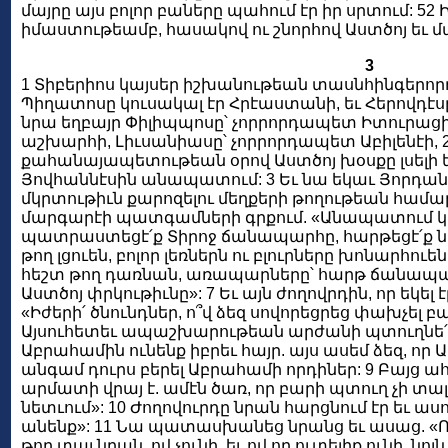
մայրը այս բոլոր բաները պահում էր իր սրտում: 52
իմաստութեամբ, հասակով ու շնորհով Աստծոյ եւ 
3
1 Տիբերիոս կայսեր իշխանութեան տասնհինգերոր
Պիղատոսը կուսակալ էր Հրէաստանի, եւ Հերովդէսը
նրա եղբայր Փիլիպպոսը՝ չորրորդապետ Իտուրացի
աշխարհի, Լիւսանիասը՝ չորրորդապետ Աբիլենէի, 2
քահանայապետութեան օրով Աստծոյ խօսքը լսելի 
Յովհաննէսին անապատում: 3 Եւ նա եկաւ Յորդ
մկրտութիւն քարոզելու մեղքերի թողութեան համար,
մարգարէի պատգամների գրքում. «Անապատում կան
պատրաստեցէ՛ք Տիրոջ ճանապարհը, հարթեցէ՛ք նրա
թող լցուեն, բոլոր լեռներն ու բլուրները խոնարհո
հեշտ թող դառնան, առապարները՝ հարթ ճանապարհ
Աստծոյ փրկութիւնը»: 7 Եւ այն ժողովրդին, որ եկել է
«Իժերի՛ ծնունդներ, ո՞վ ձեզ սովորեցրեց փախչել բար
Այսուհետեւ ապաշխարութեան արժանի պտուղնե՛ր տո
Աբրահամին ունենք իբրեւ հայր. այս ասեմ ձեզ, որ
անգամ դուրս բերել Աբրահամի որդիներ: 9 Բայց 
արմատի վրայ է. ամէն ծառ, որ բարի պտուղ չի տալի
նետւում»: 10 Ժողովուրդը նրան հարցնում էր եւ ասո
անենք»: 11 Նա պատասխանեց նրանց եւ ասաց. «Ով 
թող տայ նրան, ով չունի, եւ ով որ ուտելիք ունի, նոյն