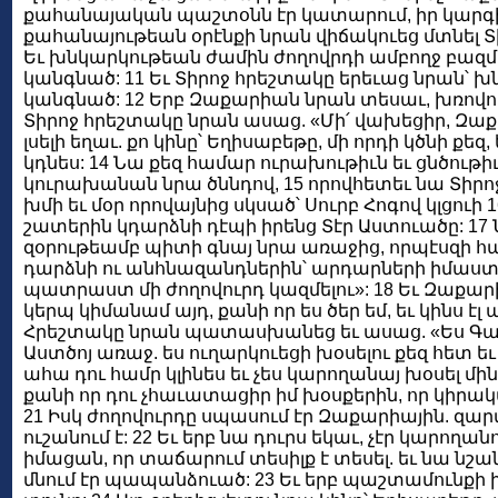
քահանայական պաշտօնն էր կատարում, իր կարգի օ
քահանայութեան օրէնքի նրան վիճակուեց մտնել Տ
Եւ խնկարկութեան ժամին ժողովրդի ամբողջ բազմո
կանգնած: 11 Եւ Տիրոջ հրեշտակը երեւաց նրան՝ խ
կանգնած: 12 Երբ Զաքարիան նրան տեսաւ, խռովուե
Տիրոջ հրեշտակը նրան ասաց. «Մի՛ վախեցիր, Զաք
լսելի եղաւ. քո կինը՝ Եղիսաբեթը, մի որդի կծնի քեզ
կդնես: 14 Նա քեզ համար ուրախութիւն եւ ցնծութիւ
կուրախանան նրա ծննդով, 15 որովհետեւ նա Տիրոջ ա
խմի եւ մօր որովայնից սկսած՝ Սուրբ Հոգով կլցուի 1
շատերին կդարձնի դէպի իրենց Տէր Աստուածը: 17 
զօրութեամբ պիտի գնայ նրա առաջից, որպէսզի հա
դարձնի ու անհնազանդներին՝ արդարների իմաստ
պատրաստ մի ժողովուրդ կազմելու»: 18 Եւ Զաքար
կերպ կիմանամ այդ, քանի որ ես ծեր եմ, եւ կինս է
Հրեշտակը նրան պատասխանեց եւ ասաց. «Ես Գաբրի
Աստծոյ առաջ. ես ուղարկուեցի խօսելու քեզ հետ եւ 
ահա դու համր կլինես եւ չես կարողանայ խօսել մին
քանի որ դու չհաւատացիր իմ խօսքերին, որ կիր
21 Իսկ ժողովուրդը սպասում էր Զաքարիային. զար
ուշանում է: 22 Եւ երբ նա դուրս եկաւ, չէր կարողա
իմացան, որ տաճարում տեսիլք է տեսել. եւ նա նշա
մնում էր պապանձուած: 23 Եւ երբ պաշտամունքի ի