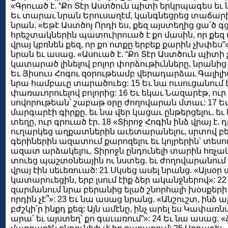
«Գրուած է. “Քո Տէր Աստծուն պիտի երկրպագես եւ
Եւ տարաւ նրան Երուսաղէմ, կանգնեցրեց տաճար
նրան. «Եթէ Աստծոյ Որդի ես, քեզ այստեղից ցա՛ծ գց
հրեշտակներին պատուիրուած է քո մասին, որ քեզ պ
վրայ կբռնեն քեզ, որ քո ոտքը երբեք քարին չխփե
նրան եւ ասաց. «Ասուած է. “Քո Տէր Աստծուն պիտի
կատարած լինելով բոլոր փորձութիւնները, նրանի
Եւ Յիսուս Հոգու զօրութեամբ վերադարձաւ Գալիլիա
նրա համբաւը տարածուեց: 15 Եւ նա ուսուցանում 
փառաւորուելով բոլորից: 16 Եւ եկաւ Նազարէթ, ուր 
սովորութեան՝ շաբաթ օրը ժողովարան մտաւ: 17 Եւ
մարգարէի գիրքը. եւ նա վեր կացաւ ընթերցելու. եւ
տեղը, ուր գրուած էր. 18 «Տիրոջ Հոգին ինձ վրայ է.
ուղարկեց աղքատներին աւետարանելու, սրտով բեկե
գերիներին ազատում քարոզելու եւ կոյրերին՝ տեսո
ազատ արձակելու, Տիրոջն ընդունելի տարին հռչակել
տուեց պաշտօնեային ու նստեց. եւ ժողովարանում 
վրայ էին սեւեռուած: 21 Սկսեց ասել նրանց. «Այսօր
կատարուեցին, երբ լսում էիք ձեր ականջներով»: 22 Ե
զարմանում նրա բերանից ելած շնորհալի խօսքերի 
որդին չէ՞»: 23 Եւ նա ասաց նրանց. «Անշուշտ, ինձ ա
բժշկի՛ր ինքդ քեզ: Այն ամէնը, ինչ արել ես Կափառնա
արա՛ եւ այստեղ՝ քո գաւառում”»: 24 Եւ նա ասաց. 