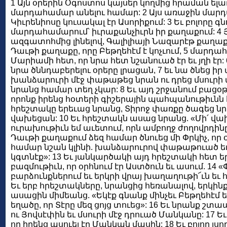
1 Այն օրերին Օգոստոս կայսեր կողմից հրաման ելա
մարդահամար անելու համար: 2 Այս առաջին մարդ
Կիւրենիոսը կուսակալ էր Ասորիքում: 3 Եւ բոլորը գ
մարդահամարում՝ իւրաքանչիւրն իր քաղաքում: 4 Յ
ազգատոհմից լինելով, Գալիլիայի Նազարէթ քաղաք
Դաւթի քաղաքը, որը Բեթղեհէմ է կոչւում, 5 մարդ
Մարիամի հետ, որ նրա հետ նշանուած էր եւ յղի էր:
նրա ծննդաբերելու օրերը լրացան, 7 եւ նա ծնեց իր
խանձարուրի մէջ փաթաթեց նրան ու դրեց մսուրի մ
նրանց համար տեղ չկար: 8 Եւ այդ շրջանում բացօթ
որոնք իրենց հօտերի գիշերային պահպանութիւնն էի
հրեշտակը երեւաց նրանց, Տիրոջ փառքը ծագեց նր
վախեցան: 10 Եւ հրեշտակն ասաց նրանց. «Մի՛ վա
ուրախութիւն եմ աւետում, որն ամբողջ ժողովրդինը 
Դաւթի քաղաքում ձեզ համար ծնուեց մի Փրկիչ, որ օծ
համար նշան կլինի. խանձարուրով փաթաթուած եւ 
կգտնէք»: 13 Եւ յանկարծակի այդ հրեշտակի հետ ե
բազմութիւն, որ օրհնում էր Աստծուն եւ ասում. 14 
բարձունքներում եւ երկրի վրայ խաղաղութի՜ւն եւ 
Եւ երբ հրեշտակները, նրանցից հեռանալով, երկին
ասացին միմեանց. «Եկէք գնանք մինչեւ Բեթղեհէմ եւ
եղածը, որ Տէրը մեզ ցոյց տուեց»: 16 Եւ նրանք շ
ու Յովսէփին եւ մսուրի մէջ դրուած Մանկանը: 17 Ե
որ իրենց ասուել էր Մանկան մասին: 18 Եւ բոլոր լս