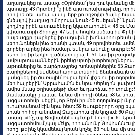
աղաղակեց ու ասաց. «Օրհնեա՜լ ես դու կանանց մէջ,
պտուղը: 43 Որտեղի՞ց ինձ այս ուրախութիւնը, որ իմ
որովհետեւ, ահաւասիկ, երբ քո ողջոյնի ձայնը հաս
ցնծալով խաղաց իմ որովայնում: 45 Եւ երանի՜ նրա
կողմից իրեն ասուածները կկատարուեն»: 46 Եւ Մ
կփառաւորի Տիրոջը, 47 եւ իմ հոգին ցնծաց իմ Փրկի
հայեացքը դարձրեց իր աղախնի խոնարհութեան վրա
սերունդներն ինձ երանի կտան, 49 որովհետեւ ամ
գործեր արեց ինձ համար, եւ նրա անունը սուրբ է: 
սերունդ իր երկիւղածների վրայ է: 51 Նա իր բազուկ
ամբարտաւաններին իրենց սրտի խորհուրդներով. 
աթոռներից եւ բարձրացրեց խոնարհներին: 53 Քա
բարիքներով եւ մեծահարուստներին ձեռնունայն
կանգնեց իր ծառային՝ Իսրայէլին՝ յիշելով իր ողորմո
մեր հայրերին՝ Աբրահամին եւ նրա սերնդին, յաւիտ
ամիս մնաց Եղիսաբեթի մօտ եւ դարձաւ իր տունը: 
ժամանակը լրացաւ, եւ նա մի որդի ծնեց. 58 եւ նրա
ազգատոհմը լսեցին, որ Տէրն իր մեծ ողորմութիւնը 
ուրախանում էին նրա հետ: 59 Եւ ութերորդ օրը եկ
նրան իր հօր անունով Զաքարիա էին կոչում: 60 
ասաց. «Ո՛չ, այլ Յովհաննէս պէտք է կոչուի»: 61 Ն
ազգատոհմում չկայ մէկը, որի անունը Յովհաննէս լ
հօրը, թէ ինչ կկամենայ նրան կոչել: 63 Իսկ նա մի 
«Նրա անունը Յովհաննէս է»: Եւ բոլորը զարմացան: 