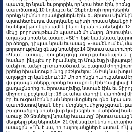
պատել էր նրան եւ բոլորին, որ նրա հետ էին, իրեն
պատճառով, 10 նոյնպէս եւ՝ Զեբեդէոսի որդիներին՝
որոնք Սիմոնի որսակիցներն էին. եւ Յիսուս Սիմոն
այսուհետեւ դու մարդկանց պիտի որսաս կեանքի 
հանելով՝ թողեցին ամէն ինչ ու նրան հետեւեցին: 
մէկը, բորոտութեամբ պատած մի մարդ, Յիսուսին տ
աղաչեց նրան եւ ասաց. «Տէ՛ր, եթէ կամենաս, կարող
իր ձեռքը, դիպաւ նրան եւ ասաց. «Կամենում եմ, մաք
բորոտութիւնը գնաց նրանից: 14 Յիսուս պատուիրեց 
«Գնա՛,– ասաց,– դու քեզ ցո՛յց տուր քահանային եւ 
համար, ինչպէս որ հրամայել էր Մովսէսը ի վկայութ
աւելի ու աւելի էր տարածւում. եւ բազում ժողովուրդ
իրենց հիւանդութիւնից բժշկուելու: 16 Իսկ նա խոյ
աղօթքի էր կանգնում: 17 Մի օր ինքն ուսուցանում է
վարդապետները, որոնք հաւաքուել էին Գալիլիայի 
քաղաքներից ու Երուսաղէմից, նստած էին. եւ Տիրոջ
միջոցով բժշկում էր: 18 Եւ ահա մարդիկ մահիճով մ
էր, եւ ուզում էին նրան ներս մտցնել ու դնել նրա ա
պատճառով նրան ներս մտցնելու միջոց չգտան, բ
բացուածքից նրան վար կախեցին ու մահիճով հանդ
առաջ: 20 Տեսնելով նրանց հաւատը՝ Յիսուս ասաց ն
մեղքերը քեզ ներուեն»: 21 Օրէնսգէտներն ու փարիս
ասացին. «Ո՞վ է սա, որ հայհոյանքներ է ասում. ո՞վ կ