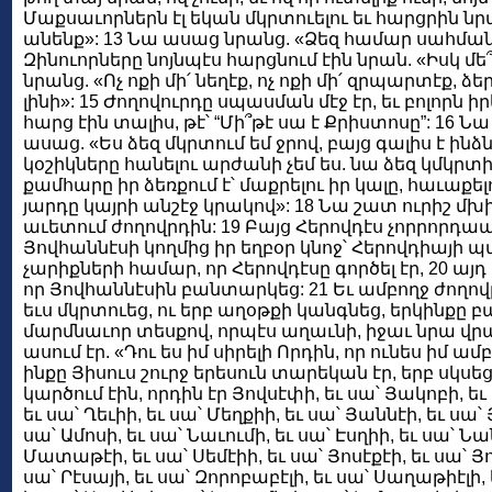
Մաքսաւորներն էլ եկան մկրտուելու եւ հարցրին նր
անենք»: 13 Նա ասաց նրանց. «Ձեզ համար սահմանու
Զինուորները նոյնպէս հարցնում էին նրան. «Իսկ մե
նրանց. «Ոչ ոքի մի՛ նեղէք, ոչ ոքի մի՛ զրպարտէք, 
լինի»: 15 Ժողովուրդը սպասման մէջ էր, եւ բոլորն
հարց էին տալիս, թէ՝ “Մի՞թէ սա է Քրիստոսը”: 16
ասաց. «Ես ձեզ մկրտում եմ ջրով, բայց գալիս է ինձ
կօշիկները հանելու արժանի չեմ ես. նա ձեզ կմկրտի 
քամհարը իր ձեռքում է՝ մաքրելու իր կալը, հաւաքե
յարդը կայրի անշէջ կրակով»: 18 Նա շատ ուրիշ մխ
աւետում ժողովրդին: 19 Բայց Հերովդէս չորրորդա
Յովհաննէսի կողմից իր եղբօր կնոջ՝ Հերովդիայի պ
չարիքների համար, որ Հերովդէսը գործել էր, 20 այդ 
որ Յովհաննէսին բանտարկեց: 21 Եւ ամբողջ ժողովր
եւս մկրտուեց, ու երբ աղօթքի կանգնեց, երկինքը բա
մարմնաւոր տեսքով, որպէս աղաւնի, իջաւ նրա վրայ.
ասում էր. «Դու ես իմ սիրելի Որդին, որ ունես իմ ա
ինքը Յիսուս շուրջ երեսուն տարեկան էր, երբ սկսեց
կարծում էին, որդին էր Յովսէփի, եւ սա՝ Յակոբի, եւ
եւ սա՝ Ղեւիի, եւ սա՝ Մեղքիի, եւ սա՝ Յաննէի, եւ սա՝
սա՝ Ամոսի, եւ սա՝ Նաւումի, եւ սա՝ Էսղիի, եւ սա՝ Ն
Մատաթէի, եւ սա՝ Սեմէիի, եւ սա՝ Յոսէքէի, եւ սա՝ Յո
սա՝ Րէսայի, եւ սա՝ Զորոբաբէլի, եւ սա՝ Սաղաթիէլի, 