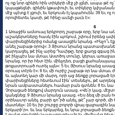
ոչ ոք նոր գինին հին տիկերի մէջ չի լցնի, ապա թէ ո
կպայթեցնի. գինին կթափուի, եւ տիկերը կփչանան: 3
մէջ պէտք է լցուի, եւ երկուսն էլ կպահուեն: 39 Եւ ոչ ո
որովհետեւ կասի, թէ հինը աւելի լաւն է»:
6
1 Առաջին ամսուայ երկրորդ շաբաթ օրը, երբ նա ան
աշակերտները հասկ էին պոկում, շփում իրենց ափի մ
փարիսեցիներից ոմանք ասացին նրանց. «Ինչո՞ւ էք ա
անել շաբաթ օրով»: 3 Յիսուս նրանց պատասխանեց 
կարդացել, թէ ինչ արեց Դաւիթը, երբ քաղց զգաց ինք
թէ ինչպէս նա մտաւ Աստծոյ տունը, կերաւ առաջա
նրանց, որ իր հետ էին. մինչդեռ, բացի քահանայապե
թոյլատրուած ուտել այն»: 5 Եւ Յիսուս նրանց ասա
օրուայ տէրն է»: 6 Եւ մի ուրիշ շաբաթ օր նա մտաւ 
եւ այնտեղ կար մի մարդ, որի աջ ձեռքը չորացած էր
փարիսեցիները հետեւում էին՝ տեսնելու, թէ արդեօ
նրան ամբաստանելու համար բան գտնեն: 8 Եւ նա
Չորացած ձեռքով մարդուն ասաց. «Վե՛ր կաց, մէջտ
կանգնեց: 9 Յիսուս նրանց ասաց. «Ես ձեզ մի բան հ
օրինաւոր անել. բարի գո՞րծ անել, թէ՞ չար գործ, մի
մատնել»: 10 Եւ իր շուրջը բոլորի վրայ զայրագին ն
երկարի՛ր». եւ նա երկարեց, եւ նրա չորացած ձեռք
Նրանք լցուեցին կատաղութեամբ եւ միմեանց հետ խ