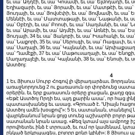
եւ սա՝ Ադդէի, եւ սա՝ Կոսամի, եւ սա՝ Ելմոդադի, եւ սա
Եղիազարի, եւ սա՝ Յորամի, եւ սա՝ Մատթէի, եւ սա՝ Ղ
Յուդայի, եւ սա՝ Յովսէփի, եւ սա՝ Յովնամի, եւ սա՝ Եղ
Մեննէի, եւ սա՝ Մատտաթայի, եւ սա՝ Նաթանի, եւ սա՝
սա՝ Օբէդի, եւ սա՝ Բոոսի, եւ սա՝ Սաղմանի, եւ սա՝
եւ սա՝ Արամի, եւ սա՝ Ադմէի, եւ սա՝ Առնէի, եւ սա՝ Ե
Յուդայի, 34 եւ սա՝ Յակոբի, եւ սա՝ Իսահակի, եւ սա
սա՝ Նաքորի, 35 եւ սա՝ Սերուգի, եւ սա՝ Ռագաւի, եւ 
սա՝ Սաղայի, 36 եւ սա՝ Կայնանի, եւ սա՝ Արփաքսադի, 
սա՝ Ղամէքի, 37 եւ սա՝ Մաթուսաղայի, եւ սա՝ Ենոքի,
Մաղաղայէլի, եւ սա՝ Կայնանի, 38 եւ սա՝ Ենոսի, եւ ս
Աստծոյ:
4
1 Եւ Յիսուս Սուրբ Հոգով լի վերադարձաւ Յորդա
առաջնորդուեց 2 ու քառասուն օր փորձուեց սատան
օրերին. եւ երբ քառասուն օրերը լրացան, քաղց զ
«Եթէ Աստծոյ Որդի ես, այդ քարին ասա՛, որ հաց լին
պատասխանեց եւ ասաց. «Գրուած է. “Միայն հացով չ
Աստծոյ ամէն խօսքով”»: 5 Եւ սատանան, տանելով ն
վայրկեանում նրան ցոյց տուեց աշխարհի բոլոր թա
սատանան նրան ասաց. «Քեզ կտամ այս ամբողջ իշ
որովհետեւ ինձ է տրուած, եւ ում որ կամենամ, կտամ
ընկած երկրպագես, բոլորը քոնը կլինի»: 8 Յիսու