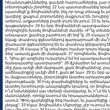
հիւանդութիւններից, ցաւերի հարուածներից, չար ո
տեսողութիւն շնորհեց: 22 Նա պատասխանեց նրան
պատմեցէ՛ք Յովհաննէսին, ինչ որ դուք տեսաք եւ լսե
կաղերը՝ քայլում, բորոտները մաքրւում են, խուլերը՝ 
առնում, աղքատները բարի լուրն են լսում. 23 եւ ե
գայթակղուի»: 24 Եւ երբ Յովհաննէսի պատգամաւո
ժողովրդին խօսել Յովհաննէսի մասին. «Ի՞նչ տեսնե
անապատ. քամուց շարժուող մի եղէ՞գ: 25 Հապա ի՞
եկաք. փափուկ զգեստներով զարդարուած մի մա՞ր
փառաւոր զգեստներով են եւ փափուկ կենցաղով են
լինում: 26 Հապա ի՞նչ տեսնելու համար դուրս եկաք.
ձեզ՝ առաւել քան մի մարգարէ. 27 որովհետեւ Յովհ
է. “Ահա քո առջեւից ուղարկում եմ իմ պատգամաւո
ճանապարհը պատրաստի”: 28 Ճշմարիտ եմ ասում 
մէջ չկայ աւելի մեծ մարգարէ, քան Յովհաննէսը. բ
ամենափոքրը աւելի մեծ է, քան թէ նա»: 29 Եւ երբ ա
եւ մաքսաւորները, ընդունեցին Աստծոյ արդարութի
մկրտութեամբ: 30 Իսկ փարիսեցիները եւ օրինակա
Աստծոյ խորհուրդն անարգեցին նրանով, որ Յովհան
ո՞ւմ նմանեցնեմ այս սերնդի մարդկանց, եւ ո՞ւմ են
մանուկների, որոնք նստում են հրապարակներում, 
ասում. “Փող զարկեցինք ձեզ համար, եւ չպարեցիք. 
չեղաք”: 33 Եկաւ Յովհաննէս Մկրտիչը, չէր ուտում եւ
նրա մէջ դեւ կայ: 34 Եկաւ մարդու Որդին. ուտում է ե