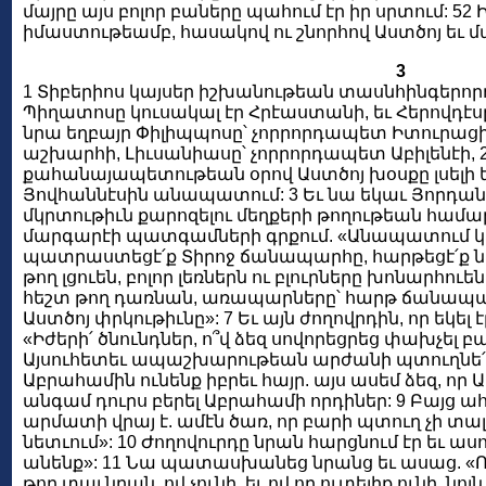
մայրը այս բոլոր բաները պահում էր իր սրտում: 52
իմաստութեամբ, հասակով ու շնորհով Աստծոյ եւ 
3
1 Տիբերիոս կայսեր իշխանութեան տասնհինգերոր
Պիղատոսը կուսակալ էր Հրէաստանի, եւ Հերովդէսը
նրա եղբայր Փիլիպպոսը՝ չորրորդապետ Իտուրացի
աշխարհի, Լիւսանիասը՝ չորրորդապետ Աբիլենէի, 2
քահանայապետութեան օրով Աստծոյ խօսքը լսելի 
Յովհաննէսին անապատում: 3 Եւ նա եկաւ Յորդ
մկրտութիւն քարոզելու մեղքերի թողութեան համար,
մարգարէի պատգամների գրքում. «Անապատում կան
պատրաստեցէ՛ք Տիրոջ ճանապարհը, հարթեցէ՛ք նրա
թող լցուեն, բոլոր լեռներն ու բլուրները խոնարհո
հեշտ թող դառնան, առապարները՝ հարթ ճանապարհ
Աստծոյ փրկութիւնը»: 7 Եւ այն ժողովրդին, որ եկել է
«Իժերի՛ ծնունդներ, ո՞վ ձեզ սովորեցրեց փախչել բար
Այսուհետեւ ապաշխարութեան արժանի պտուղնե՛ր տո
Աբրահամին ունենք իբրեւ հայր. այս ասեմ ձեզ, որ
անգամ դուրս բերել Աբրահամի որդիներ: 9 Բայց 
արմատի վրայ է. ամէն ծառ, որ բարի պտուղ չի տալի
նետւում»: 10 Ժողովուրդը նրան հարցնում էր եւ ասո
անենք»: 11 Նա պատասխանեց նրանց եւ ասաց. «Ով 
թող տայ նրան, ով չունի, եւ ով որ ուտելիք ունի, նոյն