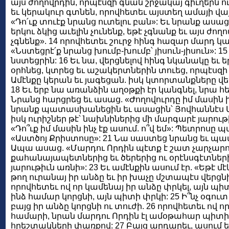
այս ժողովրդին, որպէսզի գնան շրջակայ գիւղերն
եւ կերակուր գտնեն, որովհետեւ այստեղ ամայի վայ
«Դո՛ւք տուէք նրանց ուտելու բան»: Եւ նրանք ասա
երկու ձկից աւելին չունենք, եթէ չգնանք եւ այս ժ
չգնենք». 14 որովհետեւ շուրջ հինգ հազար մարդ 
«Նստեցրէ՛ք նրանց խումբ-խումբ՝ յիսուն-յիսուն»: 1
նստեցրին: 16 Եւ նա, վերցնելով հինգ նկանակը եւ ե
օրհնեց, կտրեց եւ աշակերտներին տուեց, որպէսզի
Ամէնքը կերան եւ յագեցան. իսկ կտորտանքները վե
18 Եւ երբ նա առանձին աղօթքի էր կանգնել, նրա հ
Նրանց հարցրեց եւ ասաց. «Ժողովուրդը իմ մասին ի՞նչ
նրանք պատասխանեցին եւ ասացին՝ Յովհաննէս Մկր
իսկ ուրիշներ թէ՝ նախնիներից մի մարգարէ յարութի
«Դո՞ւք իմ մասին ինչ էք ասում. ո՞վ եմ»: Պետրոս
«Աստծոյ Քրիստոսը»: 21 Նա սաստեց նրանց եւ պատո
Ապա ասաց. «Մարդու Որդին պէտք է շատ չարչարո
քահանայապետներից եւ ծերերից ու օրէնսգէտներից
յարութիւն առնի»: 23 Եւ ամէնքին ասում էր. «Եթէ մէ
թող ուրանայ իր անձը եւ իր խաչը մշտապէս վերցնի 
որովհետեւ ով որ կամենայ իր անձը փրկել, այն պիտ
ինձ համար կորցնի, այն պիտի փրկի: 25 Ի՞նչ օգուտ
բայց իր անձը կորցնի ու տուժի. 26 որովհետեւ ով ո
համարի, նրան մարդու Որդին էլ ամօթահար պիտի ան
հրեշտակների փառքով: 27 Բայց արդարեւ, ասում ե