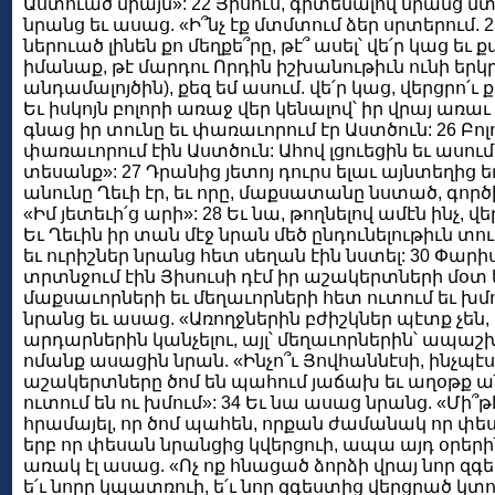
Աստուած միայն»: 22 Յիսուս, գիտենալով նրանց
նրանց եւ ասաց. «Ի՞նչ էք մտմտում ձեր սրտերում. 23
ներուած լինեն քո մեղքե՞րը, թէ՞ ասել՝ վե՛ր կաց եւ ք
իմանաք, թէ մարդու Որդին իշխանութիւն ունի երկր
անդամալոյծին), քեզ եմ ասում. վե՛ր կաց, վերցրո՛ւ ք
Եւ իսկոյն բոլորի առաջ վեր կենալով՝ իր վրայ առաւ 
գնաց իր տունը եւ փառաւորում էր Աստծուն: 26 Բո
փառաւորում էին Աստծուն: Ահով լցուեցին եւ ասու
տեսանք»: 27 Դրանից յետոյ դուրս ելաւ այնտեղից ե
անունը Ղեւի էր, եւ որը, մաքսատանը նստած, գործի
«Իմ յետեւի՛ց արի»: 28 Եւ նա, թողնելով ամէն ինչ, 
Եւ Ղեւին իր տան մէջ նրան մեծ ընդունելութիւն տու
եւ ուրիշներ նրանց հետ սեղան էին նստել: 30 Փարի
տրտնջում էին Յիսուսի դէմ իր աշակերտների մօտ եւ
մաքսաւորների եւ մեղաւորների հետ ուտում եւ խ
նրանց եւ ասաց. «Առողջներին բժիշկներ պէտք չեն, այ
արդարներին կանչելու, այլ՝ մեղաւորներին՝ ապաշ
ոմանք ասացին նրան. «Ինչո՞ւ Յովհաննէսի, ինչպէ
աշակերտները ծոմ են պահում յաճախ եւ աղօթք ան
ուտում են ու խմում»: 34 Եւ նա ասաց նրանց. «Մի
հրամայել, որ ծոմ պահեն, որքան ժամանակ որ փես
երբ որ փեսան նրանցից կվերցուի, ապա այդ օրերին
առակ էլ ասաց. «Ոչ ոք հնացած ձորձի վրայ նոր զգե
ե՛ւ նորը կպատռուի, ե՛ւ նոր զգեստից վերցրած կտոր