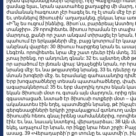
իջան գերգեսացիների երկիրը, որը Գալիլիայի հանդ
ցամաք ելաւ, նրան պատահեց քաղաքից մի մարդ, որ
ժամանակ հագուստ չէր հագել եւ ոչ էլ տան մէջ էր բ
Եւ տեսնելով Յիսուսին՝ աղաղակեց, ընկաւ նրա առ
«Ի՞նչ ես ուզում ինձնից, Յիսո՛ւս, բարձրեալ Աստծոյ 
տանջիր». 29 որովհետեւ Յիսուս հրաման էր տալիս պ
մարդուց, քանի որ շատ անգամ տիրացել էր նրան, 
պահւում էր երկաթների մէջ, բայց կոտրում էր կապա
անբնակ վայրեր: 30 Յիսուս հարցրեց նրան եւ ասաց.
Լեգէոն. որովհետեւ նրա մէջ շատ դեւեր էին մտել. 
չտայ իրենց, որ անդունդ գնան: 32 Եւ այնտեղ մեծ 
որ արածում էր լեռան վրայ: Աղաչեցին նրան, որ հ
նրանց մէջ: Եւ նա թոյլատրեց նրանց, 33 եւ դեւերը 
մտան խոզերի մէջ. եւ երամակը գահաւանդից դիմեց
Երբ խոզարածները տեսան պատահածները, փախա
ագարակներում: 35 Եւ երբ մարդիկ դուրս եկան կա
եկան Յիսուսի մօտ ու գտան այն մարդուն, որից դեւե
զգաստացած, նստած էր Յիսուսի ոտքերի մօտ – վա
ականատես էին եղել, պատմեցին նրանց, թէ ինչպէս
գերգեսացիների երկրի շրջակայքում գտնուող ամբո
Յիսուսին հեռու գնալ իրենց սահմաններից, որով
էին: Եւ նա, նաւակ նստելով, վերադարձաւ: 38 Այն մ
եկել, աղաչում էր նրան, որ ինքը նրա հետ շրջի: Բա
ասաց. 39 «Վերադարձի՛ր քո տունը եւ պատմի՛ր, ին