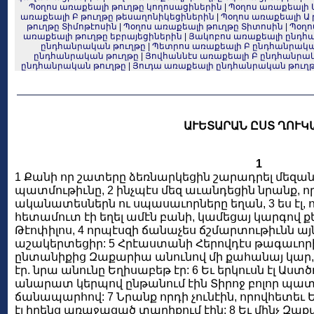
Պօղոս առաքեալի թուղթը կողոսացիներին
|
Պօղոս առաքեալի 
առաքեալի Բ թուղթը թեսաղոնիկեցիներին
|
Պօղոս առաքեալի Ա 
թուղթը Տիմոթէոսին
|
Պօղոս առաքեալի թուղթը Տիտոսին
|
Պօղո
առաքեալի թուղթը եբրայեցիներին
|
Յակոբոս առաքեալի ընդհ
ընդհանրական թուղթը
|
Պետրոս առաքեալի Բ ընդհանրակա
ընդհանրական թուղթը
|
Յովհաննէս առաքեալի Բ ընդհանրա
ընդհանրական թուղթը
|
Յուդա առաքեալի ընդհանրական թուղ
ԱՒԵՏԱՐԱՆ ԸՍՏ ՂՈՒԿ
1
1 Քանի որ շատերը ձեռնարկեցին շարադրել մեզա
պատմութիւնը, 2 ինչպէս մեզ աւանդեցին նրանք, ո
ականատեսներն ու սպասաւորները եղան, 3 ես էլ, 
հետամուտ էի եղել ամէն բանի, կամեցայ կարգով քե
Թէոփիլոս, 4 որպէսզի ճանաչես ճշմարտութիւնն այ
աշակերտեցիր: 5 Հրէաստանի Հերովդէս թագաւոր
ընտանիքից Զաքարիա անունով մի քահանայ կար, 
էր. նրա անունը Եղիսաբեթ էր: 6 Եւ երկուսն էլ Աստ
անարատ կերպով ընթանում էին Տիրոջ բոլոր պատո
ճանապարհով: 7 Նրանք որդի չունէին, որովհետեւ Ե
էլ իրենց առաջացած տարիքում էին: 8 Եւ մինչ Զա