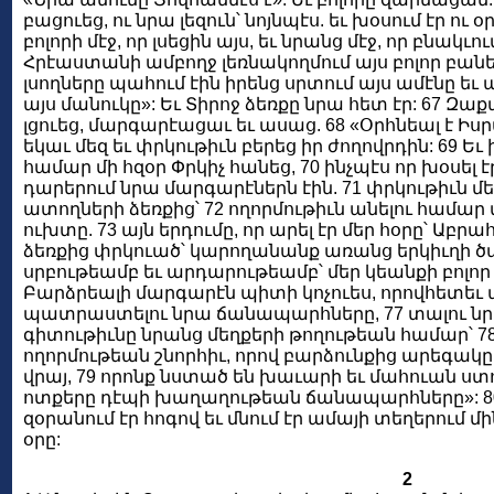
բացուեց, ու նրա լեզուն՝ նոյնպէս. եւ խօսում էր ու 
բոլորի մէջ, որ լսեցին այս, եւ նրանց մէջ, որ բնակւու
Հրէաստանի ամբողջ լեռնակողմում այս բոլոր բաներ
լսողները պահում էին իրենց սրտում այս ամէնը եւ աս
այս մանուկը»: Եւ Տիրոջ ձեռքը նրա հետ էր: 67 Զա
լցուեց, մարգարէացաւ եւ ասաց. 68 «Օրհնեալ է Իսր
եկաւ մեզ եւ փրկութիւն բերեց իր ժողովրդին: 69 Ե
համար մի հզօր Փրկիչ հանեց, 70 ինչպէս որ խօսել է
դարերում նրա մարգարէներն էին. 71 փրկութիւն մե
ատողների ձեռքից՝ 72 ողորմութիւն անելու համար մե
ուխտը. 73 այն երդումը, որ արել էր մեր հօրը՝ Աբր
ձեռքից փրկուած՝ կարողանանք առանց երկիւղի ծ
սրբութեամբ եւ արդարութեամբ՝ մեր կեանքի բոլոր օր
Բարձրեալի մարգարէն պիտի կոչուես, որովհետեւ 
պատրաստելու նրա ճանապարհները, 77 տալու նր
գիտութիւնը նրանց մեղքերի թողութեան համար՝ 7
ողորմութեան շնորհիւ, որով բարձունքից արեգակը 
վրայ, 79 որոնք նստած են խաւարի եւ մահուան ստու
ոտքերը դէպի խաղաղութեան ճանապարհները»: 80 
զօրանում էր հոգով եւ մնում էր ամայի տեղերում մի
օրը:
2