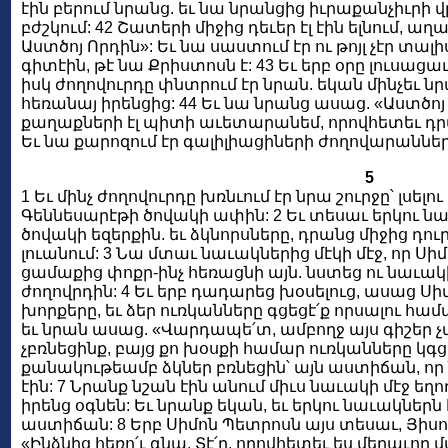
էին բերում նրանց. եւ նա նրանցից իւրաքանչիւրի վր
բժշկում: 42 Շատերի միջից դեւեր էլ էին ելնում, աղ
Աստծոյ Որդին»: Եւ նա սաստում էր ու թոյլ չէր տալ
գիտէին, թէ նա Քրիստոսն է: 43 Եւ երբ օրը լուսացա
իսկ ժողովուրդը փնտրում էր նրան. եկան մինչեւ նրա
հեռանայ իրենցից: 44 Եւ նա նրանց ասաց. «Աստծոյ
քաղաքների էլ պիտի աւետարանեմ, որովհետեւ դրա
Եւ նա քարոզում էր գալիլիացիների ժողովարաններ
5
1 Եւ մինչ ժողովուրդը խռնւում էր նրա շուրջը՝ լսել
Գեննեսարէթի ծովակի ափին: 2 Եւ տեսաւ երկու նա
ծովակի եզերքին. եւ ձկնորսները, դրանց միջից դու
լուանում: 3 Նա մտաւ նաւակներից մէկի մէջ, որ Սիմ
ցամաքից փոքր-ինչ հեռացնի այն. նստեց ու նաւակի
ժողովրդին: 4 Եւ երբ դադարեց խօսելուց, ասաց Սի
խորքերը, եւ ձեր ուռկանները գցեցէ՛ք որսալու հ
եւ նրան ասաց. «Վարդապե՛տ, ամբողջ այս գիշեր չա
չբռնեցինք, բայց քո խօսքի համար ուռկանները կգցե
քանակութեամբ ձկներ բռնեցին՝ այն աստիճան, ո
էին: 7 Նրանք նշան էին անում միւս նաւակի մէջ եղո
իրենց օգնեն: Եւ նրանք եկան, եւ երկու նաւակներն էլ
աստիճան: 8 Երբ Սիմոն Պետրոսն այս տեսաւ, Յիսո
«Ինձնից հեռո՛ւ գնա, Տէ՛ր, որովհետեւ ես մեղաւոր 