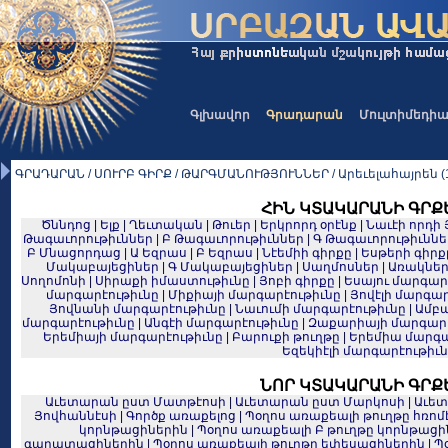
Գլխավոր
Գրադարան
Մուլտիմեդի
ԳՐԱԴԱՐԱՆ / ՍՈՒՐԲ ԳԻՐՔ / ԹԱՐԳՄԱՆՈՒԹՅՈՒՆՆԵՐ / Արեւելահայրեն (1
ՀԻՆ ԿՏԱԿԱՐԱՆԻ ԳՐՔ
Ծննդոց
|
Ելք
|
Ղեւտական
|
Թուեր
|
Երկրորդ օրէնք
|
Նաւէի որդի 
Թագաւորութիւններ
|
Բ Թագաւորութիւններ
|
Գ Թագաւորութիւննե
Բ Մնացորդաց
|
Ա Եզրաս
|
Բ Եզրաս
|
Նէեմիի գիրքը
|
Եսթերի գիրք
Մակաբայեցիներ
|
Գ Մակաբայեցիներ
|
Սաղմոսներ
|
Առակնե
Սողոմոնի
|
Սիրաքի իմաստութիւնը
|
Յոբի գիրքը
|
Եսայու մարգար
մարգարէութիւնը
|
Միքիայի մարգարէութիւնը
|
Յովէլի մարգար
Յովնանի մարգարէութիւնը
|
Նաւումի մարգարէութիւնը
|
Ամբա
մարգարէութիւնը
|
Անգէի մարգարէութիւնը
|
Զաքարիայի մարգարէ
Երեմիայի մարգարէութիւնը
|
Բարուքի թուղթը
|
Երեմիա մարգա
Եզեկիէլի մարգարէութիւ
ՆՈՐ ԿՏԱԿԱՐԱՆԻ ԳՐՔ
Աւետարան ըստ Մատթէոսի
|
Աւետարան ըստ Մարկոսի
|
Աւետ
Յովհաննէսի
|
Գործք առաքելոց
|
Պօղոս առաքեալի թուղթը հռո
կորնթացիներին
|
Պօղոս առաքեալի Բ թուղթը կորնթացի
գաղատացիներին
|
Պօղոս առաքեալի թուղթը եփեսացիներին
|
Պ