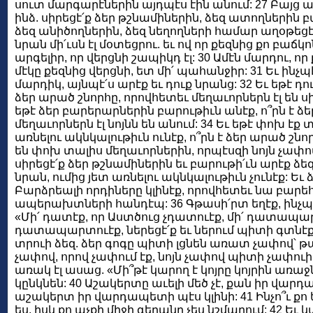
սուտ մարգարէներին այդպէս էին անում: 27 Բայց ասու
ինձ. սիրեցէ՛ք ձեր թշնամիներին, ձեզ ատողներին բա
ձեզ անիծողներին, ձեզ նեղողների համար աղօթեցէ՛ք
նրան մի՛ւսն էլ մօտեցրու. եւ ով որ քեզնից քո բաճկո
արգելիր, որ վերցնի շապիկդ էլ: 30 Ամէն մարդու, որ ք
մէկը քեզնից վերցնի, ետ մի՛ պահանջիր: 31 Եւ ինչպ
մարդիկ, այնպէ՛ս արէք եւ դուք նրանց: 32 Եւ եթէ դու
ձեր արած շնորհը, որովհետեւ մեղաւորներն էլ են սի
եթէ ձեր բարերարներին բարութիւն անէք, ո՞րն է ձ
մեղաւորներն էլ նոյնն են անում: 34 Եւ եթէ փոխ էք
առնելու ակնկալութիւն ունէք, ո՞րն է ձեր արած շնո
են փոխ տալիս մեղաւորներին, որպէսզի նոյն չափով
սիրեցէ՛ք ձեր թշնամիներին եւ բարութի՛ւն արէք ձ
նրան, ումից յետ առնելու ակնկալութիւն չունէք: Եւ 
Բարձրեալի որդիները կլինէք, որովհետեւ նա բարեհ
ապերախտների հանդէպ: 36 Գթասի՛րտ եղէք, ինչպէս
«Մի՛ դատէք, որ Աստծուց չդատուէք, մի՛ դատապա
դատապարտուէք, ներեցէ՛ք եւ ներում պիտի գտնէք 
տրուի ձեզ. ձեր գոգը պիտի լցնեն առատ չափով՝ թա
չափով, որով չափում էք, նոյն չափով պիտի չափուի
առակ էլ ասաց. «Մի՞թէ կարող է կոյրը կոյրին առաջնո
կընկնեն: 40 Աշակերտը աւելի մեծ չէ, քան իր վա
աշակերտ իր վարդապետի պէս կլինի: 41 Ինչո՞ւ քո 
ես, իսկ քո աչքի միջի գերանը չես նշմարում: 42 Եւ 