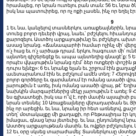
հրամայեց, որ նրան ուտելու բան տան: 56 Եւ նրա
իսկ նա պատուիրեց, որ ոչ ոքի չասեն, ինչ որ եղել էր
9
1 Եւ նա, կանչելով տասներկու առաքեալներին, նրա
տուեց բոլոր դեւերի վրայ, նաեւ՝ բժշկելու հիւանդո
քարոզելու Աստծոյ արքայութիւնը եւ բժշկելու ախ
ասաց նրանց. «Ճանապարհի համար ոչինչ մի՛ վերցր
ո՛չ հաց եւ ո՛չ արծաթ դրամ. երկու հագուստ մի՛ ունե
այնտեղ գիշերեցէք եւ ապա այնտեղից գնացէ՛ք: 5 Եւ 
որպէս վկայութիւն նրանց դէմ՝ ձեր ոտքերի փոշին
դուրս ելնէք»: 6 Եւ նրանք ելան եւ շրջում էին քաղաք
աւետարանում էին եւ բժշկում ամէն տեղ: 7 Հերովդ
բոլոր գործերը եւ զարմանում էր ոմանց ասածի վրայ
յարութիւն է առել, իսկ ոմանց ասածի վրայ, թէ՝ Եղիա
նախկին մարգարէներից մէկը յարութիւն է առել: 9
ես գլխատեցի, իսկ սա ո՞վ է, որի մասին այսպիսի բան
նրան տեսնել: 10 Առաքեալները վերադարձան եւ Յ
ինչ որ արեցին. եւ նա, նրանց իր հետ առնելով, ք
տեղ՝ մօտակայքը մի քաղաքի, որ Բեթսայիդա էր կոչւ
իմացաւ, գնաց նրա յետեւից. եւ նա, ընդունելով նր
Աստծոյ արքայութեան մասին. եւ ովքեր բժշկուելու կ
12 Եւ օրը սկսեց տարաժամել: Տասներկուսը մօտեց