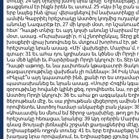
տունը: 24 Այդ օրերից յետոյ նրա կինը՝ Եղիսաբեթը,
թաքցնում էր ինքն իրեն եւ ասում. 25 «Այս ի՛նչ բան 
երբ նայեց ինձ վրայ՝ վերացնելով իմ նախատինքը 
ամսին Գաբրիէլ հրեշտակը Աստծոյ կողմից ուղարկո
անունը Նազարէթ էր, 27 մի կոյսի մօտ, որ նշանուա
հետ՝ Դաւթի տնից: Եւ այդ կոյսի անունը Մարիամ էր
մօտ, ասաց. «Ուրախացի՛ր, ո՛վ շնորհընկալ, Տէրը քե
խօսքերի վրայ խռովուեց եւ մտքում խորհում էր, թէ ի
հրեշտակը նրան ասաց. «Մի՛ վախեցիր, Մարիա՛մ, ո
գտար: 31 Եւ ահա դու կյղիանաս եւ կծնես մի Որդի ո
Նա մեծ կլինի եւ Բարձրեալի Որդի կկոչուի: Եւ Տէր
Դաւթի աթոռը, եւ նա յաւիտեան կթագաւորի Յակոբ
թագաւորութիւնը վախճան չի ունենայ»: 34 Իսկ Մ
«Ինչպէ՞ս այդ կպատահի ինձ, քանի որ ես տղամարդ
պատասխանեց եւ նրան ասաց. «Սուրբ Հոգին կգայ 
զօրութիւնը հովանի կլինի քեզ, որովհետեւ նա, որ քեզ
Աստծոյ Որդի կկոչուի: 36 Եւ ահա քո ազգական Եղիս
ծերութեան մէջ, եւ սա յղիութեան վեցերորդ ամիսն է 
որովհետեւ Աստծոյ համար անկարելի բան չկայ»: 
«Ահաւասիկ ես մնում եմ Տիրոջ աղախինը. թող քո խ
հրեշտակը հեռացաւ նրանից: 39 Այդ օրերին Մարի
գնաց Յուդայի լեռնային շրջանի քաղաքներից մէկը
Եղիսաբեթին ողջոյն տուեց: 41 Եւ երբ Եղիսաբեթը Մ
խաղաց նրա որովայնում, եւ Եղիսաբեթը լցուեց Սու