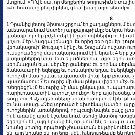
մտքում. «Ո՞վ է սա, որ մեղքերին թողութիւն է տալիս
«Քո հաւատը քեզ փրկեց, գնա՛ խաղաղութեամբ»:
8
1 Դրանից յետոյ Յիսուս շրջում էր քաղաքներում եւ գ
աւետարանում Աստծոյ արքայութիւնը: Եւ նրա հետ 
կանայք, որոնք բժշկուել էին չար ոգիներից ու հիւ
կոչւում էր Մագդաղենացի, եւ որից եօթ դեւ էր դուր
վերակացուի՝ Քուզայի կինը, եւ Շուշանն ու շատ ուր
ունեցուածքից մատակարարում էին նրան: 4 Երբ շ
քաղաքներից նրա մօտ եկածներ հաւաքուեցին, առ
սերմնացան ելաւ սերմեր ցանելու: Եւ երբ նա սերմա
ճանապարհի եզերքը եւ ոտնակոխ եղաւ, եւ երկնքի թ
ուրիշ մի մաս ընկաւ ապառաժի վրայ. երբ բուսաւ, 
պատճառով: 7 Եւ ուրիշ մի մաս ընկաւ փշերի մէջ. եւ
խեղդեցին: 8 Եւ ուրիշ մի մաս ընկաւ լաւ ու պարարտ
հարիւրապատիկ պտուղ տուեց»: Երբ այս խօսեց, ասա
թող լսի»: 9 Աշակերտները նրան հարցնում էին, թէ ա
Եւ նա ասաց. «Ձեզ տրուած է գիտենալ Աստծոյ արք
ուրիշներին՝ առակներով, որպէսզի նայեն, բայց չտես
Իսկ առակը այս է նշանակում. սերմը Աստծոյ խօսքն
եզերքին են, այդ նրանք են, որ լսում են, եւ ապա 
նրանց սրտից, որպէսզի չհաւատան եւ չփրկուեն: 1
են, այդ նրանք են, որ երբ լսեն, խնդութեամբ են ըն