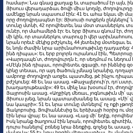
համար»: Նա գնաց քաղաք եւ տարածում էր այն, ինչ 
Յիսուս վերադարձաւ ծովի միւս կողմը, ժողովուրդը
ամէնքը նրան սպասում էին: 41 Եւ ահա եկաւ մի մար
որը ժողովրդապետ էր: Յիսուսի ոտքերն ընկնելով՝ ն
տունը մտնի, 42 որովհետեւ նա մօտ տասներկու տ
ունէր, որ մահամերձ էր: Եւ երբ Յիսուս գնում էր, ժո
մի կին, որ տասներկու տարուց ի վեր արիւնահոսութի
նրան որեւէ մէկից բժշկուել, 44 յետեւից մօտեցաւ 
եւ նոյն ժամին նրա արիւնահոսութիւնը դադարեց: 45
ինձ դիպաւ»: Եւ երբ բոլորն ուրանում էին, Պետրոս
«Վարդապե՛տ, ժողովուրդն է, որ սեղմում ու նեղում է
«Մէկն ինձ դիպաւ, որովհետեւ զգացի, որ ինձնից զօր
կինը տեսաւ, որ այդ ծածուկ չմնաց նրանից, դողալ
ամբողջ ժողովրդի առջեւ պատմեց, թէ ինչու դիպաւ 
բժշկուեց: 48 Եւ նա ասաց. «Քաջալերուի՛ր, դո՛ւստր
խաղաղութեամբ»: 49 Եւ մինչ նա խօսում էր, ժողո
Յայրոսին ասաց. «Աղջիկդ մեռաւ, յոգնութիւն մի՛ 
Յիսուս լսեց, նրան պատասխանեց եւ ասաց. «Մի՛ 
նա կապրի»: 51 Եւ նրա տունը մտնելով՝ ոչ ոքի չթող
Յակոբոսից, Յովհաննէսից եւ երեխայի հօրից ու մօրի
էին նրա վրայ: Եւ նա ասաց. «Լաց մի՛ եղէք, որովհետեւ
Իսկ նրանք ծաղրում էին նրան, որովհետեւ գիտէին, 
դուրս հանելով՝ բռնեց նրա ձեռքից, գոչեց եւ ասաց. 
մանուկ»: 55 Եւ նրա հոգին վերադարձաւ, եւ մանուկ