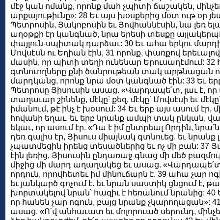
մէջ կան ոմանք, որոնք մահ չպիտի ճաշակեն, մինչե
արքայութիւնը»: 28 Եւ այս խօսքերից մօտ ութ օր յե
Պետրոսին, Յակոբոսին եւ Յովհաննէսին, նա լեռ ելա
աղօթքի էր կանգնած, նրա երեսի տեսքը այլակերպ
փայլուն-սպիտակ դարձաւ: 30 Եւ ահա երկու մարդի
Մովսէսն ու Եղիան էին, 31 որոնք, փառքով երեւալ
մասին, որ պիտի տեղի ունենար Երուսաղէմում: 32
գտնուողները քնի ծանրութեան տակ արթնացան ու
մարդկանց, որոնք նրա մօտ կանգնած էին: 33 Եւ եր
Պետրոսը Յիսուսին ասաց. «Վարդապե՛տ, լաւ է, որ 
տաղաւար շինենք, մէկը՝ քեզ, մէկը՝ Մովսէսի եւ մէկը
իմանում, թէ ինչ է խօսում: 34 Եւ երբ այս ասում էր,
հովանի եղաւ. եւ երբ նրանք ամպի տակ ընկան, վա
եկաւ, որ ասում էր. «Դա է իմ ընտրեալ Որդին, նրա՛ն 
դեռ գալիս էր, Յիսուս միայնակ գտնուեց. եւ նրանք լ
չպատմեցին իրենց տեսածներից եւ ոչ մի բան: 37 Յ
էին լեռից, Յիսուսին ընդառաջ գնաց մի մեծ բազմու
միջից մի մարդ աղաղակեց եւ ասաց. «Վարդապե՛տ, 
որդուն, որովհետեւ իմ մինուճարն է. 39 ահա չար ոգ
եւ յանկարծ գոչում է. եւ նրան սաստիկ ցնցում է, թ
խորտակելով նրան՝ հազիւ է հեռանում նրանից: 40
որ հանեն չար ոգուն, բայց նրանք չկարողացան»:
ասաց. «Ո՛վ անհաւատ եւ մոլորուած սերունդ, մինչե