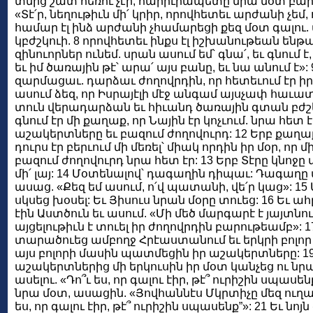
տնից շատ հեռու չէր, հարիւրապետը նրա մօտ բար
«Տէ՛ր, նեղութիւն մի՛ կրիր, որովհետեւ արժանի չեմ
համար էլ ինձ արժանի չհամարեցի քեզ մօտ գալու. 
կբժշկուի. 8 որովհետեւ ինքս էլ իշխանութեան ենթ
զինուորներ ունեմ. սրան ասում եմ՝ գնա՛, եւ գնում է, 
եւ իմ ծառային թէ՝ արա՛ այս բանը, եւ նա անում է»: 9
զարմացաւ. դարձաւ ժողովրդին, որ հետեւում էր իր
ասում ձեզ, որ Իսրայէլի մէջ անգամ այսչափ հաւ
տուն վերադարձան եւ հիւանդ ծառային գտան բժշկո
գնում էր մի քաղաք, որ Նային էր կոչւում. նրա հետ 
աշակերտները եւ բազում ժողովուրդ: 12 Երբ քա
դուրս էր բերւում մի մեռել՝ միակ որդին իր մօր, որ մ
բազում ժողովուրդ նրա հետ էր: 13 Երբ Տէրը կնոջ
մի՛ լայ: 14 Մօտենալով՝ դագաղին դիպաւ: Դագաղ
ասաց. «Քեզ եմ ասում, ո՛վ պատանի, վե՛ր կաց»: 15 
սկսեց խօսել: Եւ Յիսուս նրան մօրը տուեց: 16 Եւ 
էին Աստծուն եւ ասում. «Մի մեծ մարգարէ է յայտնուե
այցելութիւն է տուել իր ժողովրդին բարութեամբ»: 1
տարածուեց ամբողջ Հրէաստանում եւ երկրի բոլոր 
այս բոլորի մասին պատմեցին իր աշակերտները: 19
աշակերտներից մի երկուսին իր մօտ կանչեց ու նր
ասելու. «Դո՞ւ ես, որ գալու էիր, թէ՞ ուրիշին սպասեն
նրա մօտ, ասացին. «Յովհաննէս Մկրտիչը մեզ ուղարկ
ես, որ գալու էիր, թէ՞ ուրիշին սպասենք”»: 21 Եւ ն