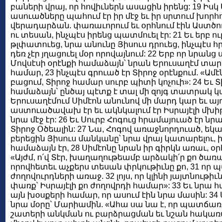
բաների վրայ, որ հովիւներն ասացին իրենց: 19 Իսկ
ասուածները պահում էր իր մէջ եւ իր սրտում խորհու
վերադարձան. փառաւորում եւ օրհնում էին Աստծու
ու տեսան, ինչպէս իրենց պատմուել էր: 21 Եւ երբ ո
թլփատուեց, նրա անունը Յիսուս դրուեց, ինչպէս հր
դեռ չէր յղացուել մօր որովայնում: 22 Երբ որ նրան
Մովսէսի օրէնքի համաձայն՝ նրան Երուսաղէմ տար
համար, 23 ինչպէս գրուած էր Տիրոջ օրէնքում. «Ամ
բացում, Տիրոջ համար սուրբ պիտի կոչուի»: 24 Եւ 
համաձայն՝ ընծայ պէտք է տալ մի զոյգ տատրակ կա
Երուսաղէմում Սիմէոն անունով մի մարդ կար եւ ա
աստուածավախ էր եւ ակնկալում էր Իսրայէլի մխիթ
նրա մէջ էր: 26 Եւ Սուրբ Հոգուց հրամայուած էր նր
Տիրոջ Օծեալին: 27 Նա, Հոգով առաջնորդուած, եկա
բերեցին Յիսուս մանկանը՝ նրա վրայ կատարելու, ի
համաձայն էր, 28 Սիմէոնը նրան իր գիրկն առաւ, օր
«Այժմ, ո՛վ Տէր, խաղաղութեամբ արձակի՛ր քո ծառայ
որովհետեւ աչքերս տեսան փրկութիւնը քո, 31 որ
ժողովուրդների առաջ. 32 լոյս, որ կլինի յայտնութի
փառք՝ Իսրայէլի քո ժողովրդի համար»: 33 Եւ նրա 
այն խօսքերի համար, որ ասում էին նրա մասին: 34
նրա մօրը՝ Մարիամին. «Ահա սա նա է, որ պատճառ է
շատերի անկման ու բարձրացման եւ նշան հակառակ