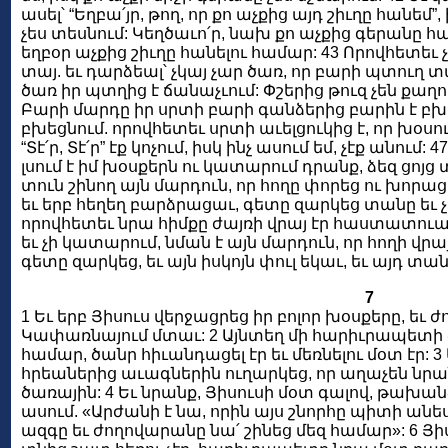
ասել՝ “Եղբա՛յր, թող, որ քո աչքից այդ շիւղը հանեմ”
չես տեսնում: Կեղծաւո՛ր, նախ քո աչքից գերանը հ
եղբօր աչքից շիւղը հանելու համար: 43 Որովհետեւ 
տայ. եւ դարձեալ՝ չկայ չար ծառ, որ բարի պտուղ տ
ծառ իր պտղից է ճանաչւում: Փշերից թուզ չեն քաղում
Բարի մարդը իր սրտի բարի գանձերից բարին է բխե
բխեցնում. որովհետեւ սրտի աւելցուկից է, որ խօսում
“Տէ՛ր, Տէ՛ր” էք կոչում, իսկ ինչ ասում եմ, չէք անում: 
լսում է իմ խօսքերն ու կատարում դրանք, ձեզ ցոյց տ
տուն շինող այն մարդուն, որ հողը փորեց ու խորացր
եւ երբ հեղեղ բարձրացաւ, գետը զարկեց տանը եւ 
որովհետեւ նրա հիմքը ժայռի վրայ էր հաստատուած: 
եւ չի կատարում, նման է այն մարդուն, որ հողի վրա
գետը զարկեց, եւ այն իսկոյն փուլ եկաւ, եւ այդ տա
7
1 Եւ երբ Յիսուս վերջացրեց իր բոլոր խօսքերը, եւ ժ
Կափառնայում մտաւ: 2 Այնտեղ մի հարիւրապետի ծ
համար, ծանր հիւանդացել էր եւ մեռնելու մօտ էր: 3
հրեաներից աւագներին ուղարկեց, որ աղաչեն նրան,
ծառային: 4 Եւ նրանք, Յիսուսի մօտ գալով, թախա
ասում. «Արժանի է նա, որին այս շնորհը պիտի անես
ազգը եւ ժողովարանը նա՛ շինեց մեզ համար»: 6 Յի