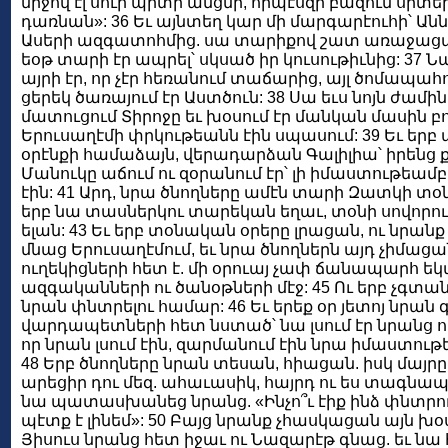
միջով էլ սուր պիտի անցնի, որպէսզի բազում սրտե
դառնան»: 36 Եւ այնտեղ կար մի մարգարէուհի՝ Անն
Ասերի ազգատոհմից. սա տարիքով շատ առաջացած 
եօթ տարի էր ապրել՝ սկսած իր կուսութիւնից: 37 
այրի էր, որ չէր հեռանում տաճարից, այլ ծոմապահ
ցերեկ ծառայում էր Աստծուն: 38 Սա եւս նոյն ժամին
մատուցում Տիրոջը եւ խօսում էր մանկան մասին բո
Երուսաղէմի փրկութեանն էին սպասում: 39 Եւ երբ
օրէնքի համաձայն, վերադարձան Գալիլիա՝ իրենց 
Մանուկը աճում ու զօրանում էր՝ լի իմաստութեամբ.
էին: 41 Արդ, նրա ծնողները ամէն տարի Զատկի տօնի
երբ նա տասներկու տարեկան եղաւ, տօնի սովորո
ելան: 43 Եւ երբ տօնական օրերը լրացան, ու նրան
մնաց Երուսաղէմում, եւ նրա ծնողներն այդ չիմացան
ուղեկիցների հետ է. մի օրուայ չափ ճանապարհ ե
ազգականների ու ծանօթների մէջ: 45 Ու երբ չգտ
նրան փնտրելու համար: 46 Եւ երեք օր յետոյ նրա
վարդապետների հետ նստած՝ նա լսում էր նրանց ու հ
որ նրան լսում էին, զարմանում էին նրա իմաստո
48 Երբ ծնողները նրան տեսան, հիացան. իսկ մայրը 
արեցիր դու մեզ. ահաւասիկ, հայրդ ու ես տագնապա
նա պատասխանեց նրանց. «Ինչո՞ւ էիք ինձ փնտրում
պէտք է լինեմ»: 50 Բայց նրանք չհասկացան այն խօս
Յիսուս նրանց հետ իջաւ ու Նազարէթ գնաց. եւ նա