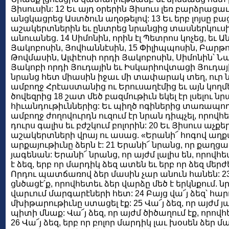
Յիսուսին: 12 Եւ այդ օրերին Յիսուս լեռ բարձրացաւ
անցկացրեց Աստծուն աղօթելով: 13 Եւ երբ լոյսը բաց
աշակերտներին եւ ընտրեց նրանցից տասներկուսին
անուանեց. 14 Սիմոնին, որին էլ Պետրոս կոչեց, եւ 
Յակոբոսին, Յովհաննէսին, 15 Փիլիպպոսին, Բարթ
Թովմասին, Ալփէոսի որդի Յակոբոսին, Սիմոնին՝ Ն
Յակոբի որդի Յուդային եւ Իսկարիովտացի Յուդային
նրանց հետ միասին իջաւ մի տափարակ տեղ, ուր 
ամբողջ Հրէաստանից ու Երուսաղէմից եւ այն կողմե
ծովեզրից 18 շատ մեծ բազմութիւն եկել էր լսելու նր
հիւանդութիւններից: Եւ պիղծ ոգիներից տառապողնե
ամբողջ ժողովուրդն ուզում էր նրան դիպչել, որովհ
դուրս գալիս եւ բժշկում բոլորին: 20 Եւ Յիսուս աչ
աշակերտների վրայ ու ասաց. «Երանի՜ հոգով աղք
արքայութիւնը ձերն է: 21 Երանի՜ նրանց, որ քաղց
յագենան: Երանի՜ նրանց, որ այժմ լալիս են, որովհ
է ձեզ, երբ որ մարդիկ ձեզ ատեն եւ երբ որ ձեզ մե
Որդու պատճառով ձեր մասին չար անուն հանեն: 23
ցնծացէ՛ք, որովհետեւ ձեր վարձը մեծ է երկնքում. ն
վարւում մարգարէների հետ: 24 Բայց վա՜յ ձեզ՝ հար
մխիթարութիւնը ստացել էք: 25 Վա՜յ ձեզ, որ այժմ
պիտի մնաք: Վա՜յ ձեզ, որ այժմ ծիծաղում էք, որո
26 Վա՜յ ձեզ, երբ որ բոլոր մարդիկ լաւ խօսեն ձեր 