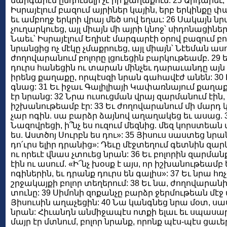
մարգարէն ընդունելի չէ իր քաղաքում: 25 Արդարեւ, 
Իսրայէլում բազում այրիներ կային, երբ երկինքը փ
եւ ամբողջ երկրի վրայ մեծ սով եղաւ: 26 Սակայն ն
չուղարկուեց, այլ միայն մի այրի կնոջ՝ սիդոնացի
Նաեւ՝ Իսրայէլում Եղիսէ մարգարէի օրով բազում բ
նրանցից ոչ մէկը չմաքրուեց, այլ միայն՝ Նէեման ասո
ժողովարանում բոլորը լցուեցին բարկութեամբ. 29 
դուրս հանեցին ու տարան մինչեւ դարաւանդը այն լ
իրենց քաղաքը, որպէսզի նրան գահավէժ անեն: 30 Ի
գնաց: 31 Եւ իջաւ Գալիլիայի Կափառնայում քաղաք
էր նրանց: 32 Նրա ուսուցման վրայ զարմանում էին
իշխանութեամբ էր: 33 Եւ ժողովարանում մի մարդ կա
չար ոգին. սա բարձր ձայնով աղաղակեց եւ ասաց. 34
Նազովրեցի, ի՞նչ ես ուզում մեզնից. մեզ կորստեան 
ես. Աստծոյ Սուրբն ես դու»: 35 Յիսուս սաստեց նր
դո՛ւրս ելիր դրանից»: Դեւը մէջտեղում գետնին զար
ու որեւէ վնաս չտուեց նրան: 36 Եւ բոլորին զարմ
էին ու ասում. «Ի՜նչ խօսք է այս, որ իշխանութեամ
ոգիներին, եւ դրանք դուրս են գալիս»: 37 Եւ նրա 
շրջակայքի բոլոր տեղերում: 38 Եւ նա, ժողովարանի
տունը: 39 Սիմոնի զոքանչը բարձր ջերմութեան մէ
Յիսուսին աղաչեցին: 40 Նա կանգնեց նրա մօտ, սաս
նրան: Հիւանդն անմիջապէս ոտքի ելաւ եւ սպասարկո
մայր էր մտնում, բոլոր նրանք, որոնք պէս-պէս ցաւ