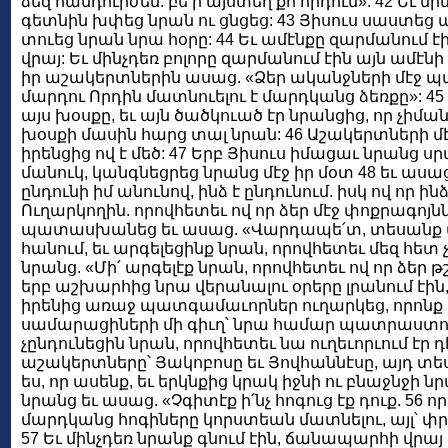
ձեզ հանդուրժեմ. բե՛ր այստեղ քո որդուն»: 42 Եւ մի
գետնին խփեց նրան ու ցնցեց: 43 Յիսուս սաստեց պ
տուեց նրան նրա հօրը: 44 Եւ ամէնքը զարմանում է
վրայ: Եւ մինչդեռ բոլորը զարմանում էին այն ամէնի
իր աշակերտներին ասաց. «Ձեր ականջների մէջ պահ
մարդու Որդին մատնուելու է մարդկանց ձեռքը»: 45
այս խօսքը, եւ այն ծածկուած էր նրանցից, որ չիմա
խօսքի մասին հարց տալ նրան: 46 Աշակերտների մէ
իրենցից ով է մեծ: 47 Երբ Յիսուս իմացաւ նրանց ս
մանուկ, կանգնեցրեց նրանց մէջ իր մօտ 48 եւ ասա
ընդունի իմ անունով, ինձ է ընդունում. իսկ ով որ ինձ
Ուղարկողին. որովհետեւ ով որ ձեր մէջ փոքրագոյնն 
պատասխանեց եւ ասաց. «Վարդապե՛տ, տեսանք մէկ
հանում, եւ արգելեցինք նրան, որովհետեւ մեզ հետ չ
նրանց. «Մի՛ արգելէք նրան, որովհետեւ ով որ ձեր թշն
երբ աշխարհից նրա վերանալու օրերը լրանում էին, 
իրենից առաջ պատգամաւորներ ուղարկեց, որոնք 
սամարացիների մի գիւղ՝ նրա համար պատրաստութ
չընդունեցին նրան, որովհետեւ նա ուղեւորւում էր 
աշակերտները՝ Յակոբոսը եւ Յովհաննէսը, այդ տես
ես, որ ասենք, եւ երկնքից կրակ իջնի ու բնաջնջի 
նրանց եւ ասաց. «Չգիտէք ի՛նչ հոգուց էք դուք. 56 
մարդկանց հոգիները կորստեան մատնելու, այլ՝ փրկե
57 Եւ մինչդեռ նրանք գնում էին, ճանապարհի վրայ