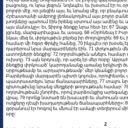
բացուեց, ու նրա լեզուն՝ նոյնպէս. եւ խօսում էր ու 
բոլորի մէջ, որ լսեցին այս, եւ նրանց մէջ, որ բնակւու
Հրէաստանի ամբողջ լեռնակողմում այս բոլոր բաներ
լսողները պահում էին իրենց սրտում այս ամէնը եւ աս
այս մանուկը»: Եւ Տիրոջ ձեռքը նրա հետ էր: 67 Զա
լցուեց, մարգարէացաւ եւ ասաց. 68 «Օրհնեալ է Իսր
եկաւ մեզ եւ փրկութիւն բերեց իր ժողովրդին: 69 Ե
համար մի հզօր Փրկիչ հանեց, 70 ինչպէս որ խօսել է
դարերում նրա մարգարէներն էին. 71 փրկութիւն մե
ատողների ձեռքից՝ 72 ողորմութիւն անելու համար մե
ուխտը. 73 այն երդումը, որ արել էր մեր հօրը՝ Աբր
ձեռքից փրկուած՝ կարողանանք առանց երկիւղի ծ
սրբութեամբ եւ արդարութեամբ՝ մեր կեանքի բոլոր օր
Բարձրեալի մարգարէն պիտի կոչուես, որովհետեւ 
պատրաստելու նրա ճանապարհները, 77 տալու նր
գիտութիւնը նրանց մեղքերի թողութեան համար՝ 7
ողորմութեան շնորհիւ, որով բարձունքից արեգակը 
վրայ, 79 որոնք նստած են խաւարի եւ մահուան ստու
ոտքերը դէպի խաղաղութեան ճանապարհները»: 80 
զօրանում էր հոգով եւ մնում էր ամայի տեղերում մի
օրը:
2