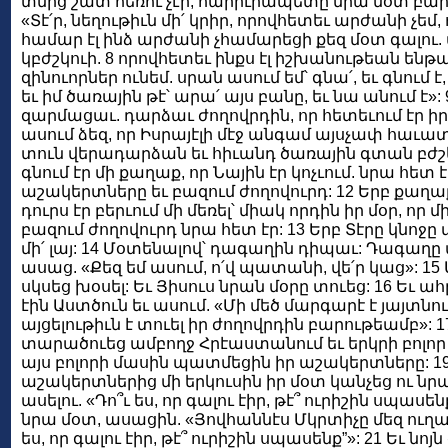
տնից շատ հեռու չէր, հարիւրապետը նրա մօտ բար
«Տէ՛ր, նեղութիւն մի՛ կրիր, որովհետեւ արժանի չեմ
համար էլ ինձ արժանի չհամարեցի քեզ մօտ գալու. 
կբժշկուի. 8 որովհետեւ ինքս էլ իշխանութեան ենթ
զինուորներ ունեմ. սրան ասում եմ՝ գնա՛, եւ գնում է, 
եւ իմ ծառային թէ՝ արա՛ այս բանը, եւ նա անում է»: 9
զարմացաւ. դարձաւ ժողովրդին, որ հետեւում էր իր
ասում ձեզ, որ Իսրայէլի մէջ անգամ այսչափ հաւ
տուն վերադարձան եւ հիւանդ ծառային գտան բժշկո
գնում էր մի քաղաք, որ Նային էր կոչւում. նրա հետ 
աշակերտները եւ բազում ժողովուրդ: 12 Երբ քա
դուրս էր բերւում մի մեռել՝ միակ որդին իր մօր, որ մ
բազում ժողովուրդ նրա հետ էր: 13 Երբ Տէրը կնոջ
մի՛ լայ: 14 Մօտենալով՝ դագաղին դիպաւ: Դագաղ
ասաց. «Քեզ եմ ասում, ո՛վ պատանի, վե՛ր կաց»: 15 
սկսեց խօսել: Եւ Յիսուս նրան մօրը տուեց: 16 Եւ 
էին Աստծուն եւ ասում. «Մի մեծ մարգարէ է յայտնուե
այցելութիւն է տուել իր ժողովրդին բարութեամբ»: 1
տարածուեց ամբողջ Հրէաստանում եւ երկրի բոլոր 
այս բոլորի մասին պատմեցին իր աշակերտները: 19
աշակերտներից մի երկուսին իր մօտ կանչեց ու նր
ասելու. «Դո՞ւ ես, որ գալու էիր, թէ՞ ուրիշին սպասեն
նրա մօտ, ասացին. «Յովհաննէս Մկրտիչը մեզ ուղարկ
ես, որ գալու էիր, թէ՞ ուրիշին սպասենք”»: 21 Եւ ն