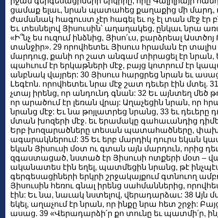
իջան գերգեսացիների երկիրը, որը Գալիլիայի հանդ
ցամաք ելաւ, նրան պատահեց քաղաքից մի մարդ, որ
ժամանակ հագուստ չէր հագել եւ ոչ էլ տան մէջ էր բ
Եւ տեսնելով Յիսուսին՝ աղաղակեց, ընկաւ նրա առ
«Ի՞նչ ես ուզում ինձնից, Յիսո՛ւս, բարձրեալ Աստծոյ 
տանջիր». 29 որովհետեւ Յիսուս հրաման էր տալիս պ
մարդուց, քանի որ շատ անգամ տիրացել էր նրան, 
պահւում էր երկաթների մէջ, բայց կոտրում էր կապա
անբնակ վայրեր: 30 Յիսուս հարցրեց նրան եւ ասաց.
Լեգէոն. որովհետեւ նրա մէջ շատ դեւեր էին մտել. 
չտայ իրենց, որ անդունդ գնան: 32 Եւ այնտեղ մեծ 
որ արածում էր լեռան վրայ: Աղաչեցին նրան, որ հ
նրանց մէջ: Եւ նա թոյլատրեց նրանց, 33 եւ դեւերը 
մտան խոզերի մէջ. եւ երամակը գահաւանդից դիմեց
Երբ խոզարածները տեսան պատահածները, փախա
ագարակներում: 35 Եւ երբ մարդիկ դուրս եկան կա
եկան Յիսուսի մօտ ու գտան այն մարդուն, որից դեւե
զգաստացած, նստած էր Յիսուսի ոտքերի մօտ – վա
ականատես էին եղել, պատմեցին նրանց, թէ ինչպէս
գերգեսացիների երկրի շրջակայքում գտնուող ամբո
Յիսուսին հեռու գնալ իրենց սահմաններից, որով
էին: Եւ նա, նաւակ նստելով, վերադարձաւ: 38 Այն մ
եկել, աղաչում էր նրան, որ ինքը նրա հետ շրջի: Բա
ասաց. 39 «Վերադարձի՛ր քո տունը եւ պատմի՛ր, ին