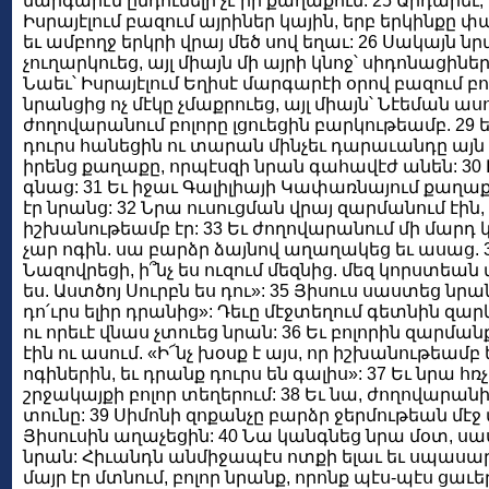
մարգարէն ընդունելի չէ իր քաղաքում: 25 Արդարեւ, 
Իսրայէլում բազում այրիներ կային, երբ երկինքը փ
եւ ամբողջ երկրի վրայ մեծ սով եղաւ: 26 Սակայն ն
չուղարկուեց, այլ միայն մի այրի կնոջ՝ սիդոնացի
Նաեւ՝ Իսրայէլում Եղիսէ մարգարէի օրով բազում բ
նրանցից ոչ մէկը չմաքրուեց, այլ միայն՝ Նէեման ասո
ժողովարանում բոլորը լցուեցին բարկութեամբ. 29 
դուրս հանեցին ու տարան մինչեւ դարաւանդը այն լ
իրենց քաղաքը, որպէսզի նրան գահավէժ անեն: 30 Ի
գնաց: 31 Եւ իջաւ Գալիլիայի Կափառնայում քաղաք
էր նրանց: 32 Նրա ուսուցման վրայ զարմանում էին
իշխանութեամբ էր: 33 Եւ ժողովարանում մի մարդ կա
չար ոգին. սա բարձր ձայնով աղաղակեց եւ ասաց. 34
Նազովրեցի, ի՞նչ ես ուզում մեզնից. մեզ կորստեան 
ես. Աստծոյ Սուրբն ես դու»: 35 Յիսուս սաստեց նր
դո՛ւրս ելիր դրանից»: Դեւը մէջտեղում գետնին զար
ու որեւէ վնաս չտուեց նրան: 36 Եւ բոլորին զարմ
էին ու ասում. «Ի՜նչ խօսք է այս, որ իշխանութեամ
ոգիներին, եւ դրանք դուրս են գալիս»: 37 Եւ նրա 
շրջակայքի բոլոր տեղերում: 38 Եւ նա, ժողովարանի
տունը: 39 Սիմոնի զոքանչը բարձր ջերմութեան մէ
Յիսուսին աղաչեցին: 40 Նա կանգնեց նրա մօտ, սաս
նրան: Հիւանդն անմիջապէս ոտքի ելաւ եւ սպասարկո
մայր էր մտնում, բոլոր նրանք, որոնք պէս-պէս ցաւ