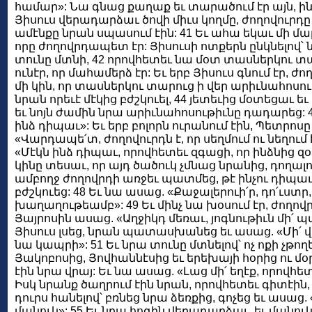
համար»: Նա գնաց քաղաք եւ տարածում էր այն, ինչ 
Յիսուս վերադարձաւ ծովի միւս կողմը, ժողովուրդը
ամէնքը նրան սպասում էին: 41 Եւ ահա եկաւ մի մար
որը ժողովրդապետ էր: Յիսուսի ոտքերն ընկնելով՝ ն
տունը մտնի, 42 որովհետեւ նա մօտ տասներկու տ
ունէր, որ մահամերձ էր: Եւ երբ Յիսուս գնում էր, ժո
մի կին, որ տասներկու տարուց ի վեր արիւնահոսութի
նրան որեւէ մէկից բժշկուել, 44 յետեւից մօտեցաւ 
եւ նոյն ժամին նրա արիւնահոսութիւնը դադարեց: 45
ինձ դիպաւ»: Եւ երբ բոլորն ուրանում էին, Պետրոս
«Վարդապե՛տ, ժողովուրդն է, որ սեղմում ու նեղում է
«Մէկն ինձ դիպաւ, որովհետեւ զգացի, որ ինձնից զօր
կինը տեսաւ, որ այդ ծածուկ չմնաց նրանից, դողալ
ամբողջ ժողովրդի առջեւ պատմեց, թէ ինչու դիպաւ 
բժշկուեց: 48 Եւ նա ասաց. «Քաջալերուի՛ր, դո՛ւստր
խաղաղութեամբ»: 49 Եւ մինչ նա խօսում էր, ժողո
Յայրոսին ասաց. «Աղջիկդ մեռաւ, յոգնութիւն մի՛ 
Յիսուս լսեց, նրան պատասխանեց եւ ասաց. «Մի՛ 
նա կապրի»: 51 Եւ նրա տունը մտնելով՝ ոչ ոքի չթող
Յակոբոսից, Յովհաննէսից եւ երեխայի հօրից ու մօրի
էին նրա վրայ: Եւ նա ասաց. «Լաց մի՛ եղէք, որովհետեւ
Իսկ նրանք ծաղրում էին նրան, որովհետեւ գիտէին, 
դուրս հանելով՝ բռնեց նրա ձեռքից, գոչեց եւ ասաց. 
մանուկ»: 55 Եւ նրա հոգին վերադարձաւ, եւ մանուկ