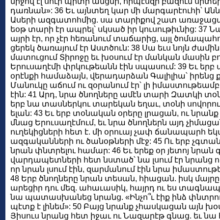
միջով էլ սուր պիտի անցնի, որպէսզի բազում սրտե
դառնան»: 36 Եւ այնտեղ կար մի մարգարէուհի՝ Անն
Ասերի ազգատոհմից. սա տարիքով շատ առաջացած 
եօթ տարի էր ապրել՝ սկսած իր կուսութիւնից: 37 
այրի էր, որ չէր հեռանում տաճարից, այլ ծոմապահ
ցերեկ ծառայում էր Աստծուն: 38 Սա եւս նոյն ժամին
մատուցում Տիրոջը եւ խօսում էր մանկան մասին բո
Երուսաղէմի փրկութեանն էին սպասում: 39 Եւ երբ
օրէնքի համաձայն, վերադարձան Գալիլիա՝ իրենց 
Մանուկը աճում ու զօրանում էր՝ լի իմաստութեամբ.
էին: 41 Արդ, նրա ծնողները ամէն տարի Զատկի տօնի
երբ նա տասներկու տարեկան եղաւ, տօնի սովորո
ելան: 43 Եւ երբ տօնական օրերը լրացան, ու նրան
մնաց Երուսաղէմում, եւ նրա ծնողներն այդ չիմացան
ուղեկիցների հետ է. մի օրուայ չափ ճանապարհ ե
ազգականների ու ծանօթների մէջ: 45 Ու երբ չգտ
նրան փնտրելու համար: 46 Եւ երեք օր յետոյ նրա
վարդապետների հետ նստած՝ նա լսում էր նրանց ու հ
որ նրան լսում էին, զարմանում էին նրա իմաստո
48 Երբ ծնողները նրան տեսան, հիացան. իսկ մայրը 
արեցիր դու մեզ. ահաւասիկ, հայրդ ու ես տագնապա
նա պատասխանեց նրանց. «Ինչո՞ւ էիք ինձ փնտրում
պէտք է լինեմ»: 50 Բայց նրանք չհասկացան այն խօս
Յիսուս նրանց հետ իջաւ ու Նազարէթ գնաց. եւ նա