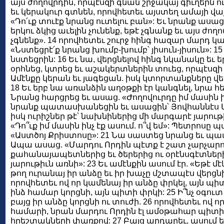
այս ժողովրդին, որպէսզի գնան շրջակայ գիւղերն
եւ կերակուր գտնեն, որովհետեւ այստեղ ամայի վայ
«Դո՛ւք տուէք նրանց ուտելու բան»: Եւ նրանք ասա
երկու ձկից աւելին չունենք, եթէ չգնանք եւ այս ժ
չգնենք». 14 որովհետեւ շուրջ հինգ հազար մարդ 
«Նստեցրէ՛ք նրանց խումբ-խումբ՝ յիսուն-յիսուն»: 1
նստեցրին: 16 Եւ նա, վերցնելով հինգ նկանակը եւ ե
օրհնեց, կտրեց եւ աշակերտներին տուեց, որպէսզի
Ամէնքը կերան եւ յագեցան. իսկ կտորտանքները վե
18 Եւ երբ նա առանձին աղօթքի էր կանգնել, նրա հ
Նրանց հարցրեց եւ ասաց. «Ժողովուրդը իմ մասին ի՞նչ
նրանք պատասխանեցին եւ ասացին՝ Յովհաննէս Մկր
իսկ ուրիշներ թէ՝ նախնիներից մի մարգարէ յարութի
«Դո՞ւք իմ մասին ինչ էք ասում. ո՞վ եմ»: Պետրոս
«Աստծոյ Քրիստոսը»: 21 Նա սաստեց նրանց եւ պատո
Ապա ասաց. «Մարդու Որդին պէտք է շատ չարչարո
քահանայապետներից եւ ծերերից ու օրէնսգէտներից
յարութիւն առնի»: 23 Եւ ամէնքին ասում էր. «Եթէ մէ
թող ուրանայ իր անձը եւ իր խաչը մշտապէս վերցնի 
որովհետեւ ով որ կամենայ իր անձը փրկել, այն պիտ
ինձ համար կորցնի, այն պիտի փրկի: 25 Ի՞նչ օգուտ
բայց իր անձը կորցնի ու տուժի. 26 որովհետեւ ով ո
համարի, նրան մարդու Որդին էլ ամօթահար պիտի ան
հրեշտակների փառքով: 27 Բայց արդարեւ, ասում ե