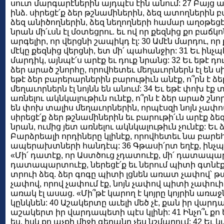
սուտ մարգարէներին այդպէս էին անում: 27 Բայց ասու
ինձ. սիրեցէ՛ք ձեր թշնամիներին, ձեզ ատողներին բա
ձեզ անիծողներին, ձեզ նեղողների համար աղօթեցէ՛ք
նրան մի՛ւսն էլ մօտեցրու. եւ ով որ քեզնից քո բաճկո
արգելիր, որ վերցնի շապիկդ էլ: 30 Ամէն մարդու, որ ք
մէկը քեզնից վերցնի, ետ մի՛ պահանջիր: 31 Եւ ինչպ
մարդիկ, այնպէ՛ս արէք եւ դուք նրանց: 32 Եւ եթէ դու
ձեր արած շնորհը, որովհետեւ մեղաւորներն էլ են սի
եթէ ձեր բարերարներին բարութիւն անէք, ո՞րն է ձ
մեղաւորներն էլ նոյնն են անում: 34 Եւ եթէ փոխ էք
առնելու ակնկալութիւն ունէք, ո՞րն է ձեր արած շնո
են փոխ տալիս մեղաւորներին, որպէսզի նոյն չափով
սիրեցէ՛ք ձեր թշնամիներին եւ բարութի՛ւն արէք ձ
նրան, ումից յետ առնելու ակնկալութիւն չունէք: Եւ 
Բարձրեալի որդիները կլինէք, որովհետեւ նա բարեհ
ապերախտների հանդէպ: 36 Գթասի՛րտ եղէք, ինչպէս
«Մի՛ դատէք, որ Աստծուց չդատուէք, մի՛ դատապա
դատապարտուէք, ներեցէ՛ք եւ ներում պիտի գտնէք 
տրուի ձեզ. ձեր գոգը պիտի լցնեն առատ չափով՝ թա
չափով, որով չափում էք, նոյն չափով պիտի չափուի
առակ էլ ասաց. «Մի՞թէ կարող է կոյրը կոյրին առաջնո
կընկնեն: 40 Աշակերտը աւելի մեծ չէ, քան իր վա
աշակերտ իր վարդապետի պէս կլինի: 41 Ինչո՞ւ քո 
ես, իսկ քո աչքի միջի գերանը չես նշմարում: 42 Եւ 