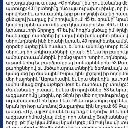
աղաղակեց ու ասաց. «Օրհնեա՜լ ես դու կանանց մէջ,
պտուղը: 43 Որտեղի՞ց ինձ այս ուրախութիւնը, որ իմ
որովհետեւ, ահաւասիկ, երբ քո ողջոյնի ձայնը հաս
ցնծալով խաղաց իմ որովայնում: 45 Եւ երանի՜ նրա
կողմից իրեն ասուածները կկատարուեն»: 46 Եւ Մ
կփառաւորի Տիրոջը, 47 եւ իմ հոգին ցնծաց իմ Փրկի
հայեացքը դարձրեց իր աղախնի խոնարհութեան վրա
սերունդներն ինձ երանի կտան, 49 որովհետեւ ամ
գործեր արեց ինձ համար, եւ նրա անունը սուրբ է: 
սերունդ իր երկիւղածների վրայ է: 51 Նա իր բազուկ
ամբարտաւաններին իրենց սրտի խորհուրդներով. 
աթոռներից եւ բարձրացրեց խոնարհներին: 53 Քա
բարիքներով եւ մեծահարուստներին ձեռնունայն
կանգնեց իր ծառային՝ Իսրայէլին՝ յիշելով իր ողորմո
մեր հայրերին՝ Աբրահամին եւ նրա սերնդին, յաւիտ
ամիս մնաց Եղիսաբեթի մօտ եւ դարձաւ իր տունը: 
ժամանակը լրացաւ, եւ նա մի որդի ծնեց. 58 եւ նրա
ազգատոհմը լսեցին, որ Տէրն իր մեծ ողորմութիւնը 
ուրախանում էին նրա հետ: 59 Եւ ութերորդ օրը եկ
նրան իր հօր անունով Զաքարիա էին կոչում: 60 
ասաց. «Ո՛չ, այլ Յովհաննէս պէտք է կոչուի»: 61 Ն
ազգատոհմում չկայ մէկը, որի անունը Յովհաննէս լ
հօրը, թէ ինչ կկամենայ նրան կոչել: 63 Իսկ նա մի 
«Նրա անունը Յովհաննէս է»: Եւ բոլորը զարմացան: 