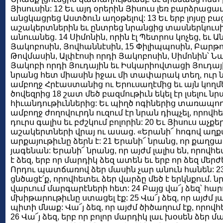
Յիսուսին: 12 Եւ այդ օրերին Յիսուս լեռ բարձրացաւ
անցկացրեց Աստծուն աղօթելով: 13 Եւ երբ լոյսը բաց
աշակերտներին եւ ընտրեց նրանցից տասներկուսին
անուանեց. 14 Սիմոնին, որին էլ Պետրոս կոչեց, եւ 
Յակոբոսին, Յովհաննէսին, 15 Փիլիպպոսին, Բարթ
Թովմասին, Ալփէոսի որդի Յակոբոսին, Սիմոնին՝ Ն
Յակոբի որդի Յուդային եւ Իսկարիովտացի Յուդային
նրանց հետ միասին իջաւ մի տափարակ տեղ, ուր 
ամբողջ Հրէաստանից ու Երուսաղէմից եւ այն կողմե
ծովեզրից 18 շատ մեծ բազմութիւն եկել էր լսելու նր
հիւանդութիւններից: Եւ պիղծ ոգիներից տառապողնե
ամբողջ ժողովուրդն ուզում էր նրան դիպչել, որովհ
դուրս գալիս եւ բժշկում բոլորին: 20 Եւ Յիսուս աչ
աշակերտների վրայ ու ասաց. «Երանի՜ հոգով աղք
արքայութիւնը ձերն է: 21 Երանի՜ նրանց, որ քաղց
յագենան: Երանի՜ նրանց, որ այժմ լալիս են, որովհ
է ձեզ, երբ որ մարդիկ ձեզ ատեն եւ երբ որ ձեզ մե
Որդու պատճառով ձեր մասին չար անուն հանեն: 23
ցնծացէ՛ք, որովհետեւ ձեր վարձը մեծ է երկնքում. ն
վարւում մարգարէների հետ: 24 Բայց վա՜յ ձեզ՝ հար
մխիթարութիւնը ստացել էք: 25 Վա՜յ ձեզ, որ այժմ
պիտի մնաք: Վա՜յ ձեզ, որ այժմ ծիծաղում էք, որո
26 Վա՜յ ձեզ, երբ որ բոլոր մարդիկ լաւ խօսեն ձեր 