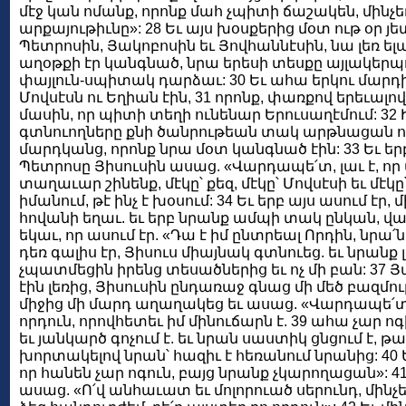
մէջ կան ոմանք, որոնք մահ չպիտի ճաշակեն, մինչե
արքայութիւնը»: 28 Եւ այս խօսքերից մօտ ութ օր յե
Պետրոսին, Յակոբոսին եւ Յովհաննէսին, նա լեռ ելա
աղօթքի էր կանգնած, նրա երեսի տեսքը այլակերպ
փայլուն-սպիտակ դարձաւ: 30 Եւ ահա երկու մարդի
Մովսէսն ու Եղիան էին, 31 որոնք, փառքով երեւալ
մասին, որ պիտի տեղի ունենար Երուսաղէմում: 32
գտնուողները քնի ծանրութեան տակ արթնացան ու
մարդկանց, որոնք նրա մօտ կանգնած էին: 33 Եւ եր
Պետրոսը Յիսուսին ասաց. «Վարդապե՛տ, լաւ է, որ 
տաղաւար շինենք, մէկը՝ քեզ, մէկը՝ Մովսէսի եւ մէկը
իմանում, թէ ինչ է խօսում: 34 Եւ երբ այս ասում էր,
հովանի եղաւ. եւ երբ նրանք ամպի տակ ընկան, վա
եկաւ, որ ասում էր. «Դա է իմ ընտրեալ Որդին, նրա՛ն 
դեռ գալիս էր, Յիսուս միայնակ գտնուեց. եւ նրանք լ
չպատմեցին իրենց տեսածներից եւ ոչ մի բան: 37 Յ
էին լեռից, Յիսուսին ընդառաջ գնաց մի մեծ բազմու
միջից մի մարդ աղաղակեց եւ ասաց. «Վարդապե՛տ, 
որդուն, որովհետեւ իմ մինուճարն է. 39 ահա չար ոգ
եւ յանկարծ գոչում է. եւ նրան սաստիկ ցնցում է, թ
խորտակելով նրան՝ հազիւ է հեռանում նրանից: 40
որ հանեն չար ոգուն, բայց նրանք չկարողացան»:
ասաց. «Ո՛վ անհաւատ եւ մոլորուած սերունդ, մինչե