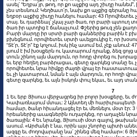
ասել՝ “Եղբա՛յր, թող, որ քո աչքից այդ շիւղը հանեմ”
չես տեսնում: Կեղծաւո՛ր, նախ քո աչքից գերանը հ
եղբօր աչքից շիւղը հանելու համար: 43 Որովհետեւ 
տայ. եւ դարձեալ՝ չկայ չար ծառ, որ բարի պտուղ տ
ծառ իր պտղից է ճանաչւում: Փշերից թուզ չեն քաղում
Բարի մարդը իր սրտի բարի գանձերից բարին է բխե
բխեցնում. որովհետեւ սրտի աւելցուկից է, որ խօսում
“Տէ՛ր, Տէ՛ր” էք կոչում, իսկ ինչ ասում եմ, չէք անում: 
լսում է իմ խօսքերն ու կատարում դրանք, ձեզ ցոյց տ
տուն շինող այն մարդուն, որ հողը փորեց ու խորացր
եւ երբ հեղեղ բարձրացաւ, գետը զարկեց տանը եւ 
որովհետեւ նրա հիմքը ժայռի վրայ էր հաստատուած: 
եւ չի կատարում, նման է այն մարդուն, որ հողի վրա
գետը զարկեց, եւ այն իսկոյն փուլ եկաւ, եւ այդ տա
7
1 Եւ երբ Յիսուս վերջացրեց իր բոլոր խօսքերը, եւ ժ
Կափառնայում մտաւ: 2 Այնտեղ մի հարիւրապետի ծ
համար, ծանր հիւանդացել էր եւ մեռնելու մօտ էր: 3
հրեաներից աւագներին ուղարկեց, որ աղաչեն նրան,
ծառային: 4 Եւ նրանք, Յիսուսի մօտ գալով, թախա
ասում. «Արժանի է նա, որին այս շնորհը պիտի անես
ազգը եւ ժողովարանը նա՛ շինեց մեզ համար»: 6 Յի