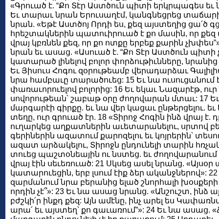
«Գրուած է. “Քո Տէր Աստծուն պիտի երկրպագես եւ
Եւ տարաւ նրան Երուսաղէմ, կանգնեցրեց տաճար
նրան. «Եթէ Աստծոյ Որդի ես, քեզ այստեղից ցա՛ծ գց
հրեշտակներին պատուիրուած է քո մասին, որ քեզ պ
վրայ կբռնեն քեզ, որ քո ոտքը երբեք քարին չխփե
նրան եւ ասաց. «Ասուած է. “Քո Տէր Աստծուն պիտի
կատարած լինելով բոլոր փորձութիւնները, նրանի
Եւ Յիսուս Հոգու զօրութեամբ վերադարձաւ Գալիլիա
նրա համբաւը տարածուեց: 15 Եւ նա ուսուցանում 
փառաւորուելով բոլորից: 16 Եւ եկաւ Նազարէթ, ուր 
սովորութեան՝ շաբաթ օրը ժողովարան մտաւ: 17 Եւ
մարգարէի գիրքը. եւ նա վեր կացաւ ընթերցելու. եւ
տեղը, ուր գրուած էր. 18 «Տիրոջ Հոգին ինձ վրայ է.
ուղարկեց աղքատներին աւետարանելու, սրտով բեկե
գերիներին ազատում քարոզելու եւ կոյրերին՝ տեսո
ազատ արձակելու, Տիրոջն ընդունելի տարին հռչակել
տուեց պաշտօնեային ու նստեց. եւ ժողովարանում 
վրայ էին սեւեռուած: 21 Սկսեց ասել նրանց. «Այսօր
կատարուեցին, երբ լսում էիք ձեր ականջներով»: 22 Ե
զարմանում նրա բերանից ելած շնորհալի խօսքերի 
որդին չէ՞»: 23 Եւ նա ասաց նրանց. «Անշուշտ, ինձ ա
բժշկի՛ր ինքդ քեզ: Այն ամէնը, ինչ արել ես Կափառնա
արա՛ եւ այստեղ՝ քո գաւառում”»: 24 Եւ նա ասաց. 