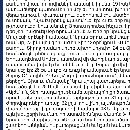
բաների վրայ, որ հովիւներն ասացին իրենց: 19 Իսկ
ասուածները պահում էր իր մէջ եւ իր սրտում խորհու
վերադարձան. փառաւորում եւ օրհնում էին Աստծու
ու տեսան, ինչպէս իրենց պատմուել էր: 21 Եւ երբ ո
թլփատուեց, նրա անունը Յիսուս դրուեց, ինչպէս հր
դեռ չէր յղացուել մօր որովայնում: 22 Երբ որ նրան
Մովսէսի օրէնքի համաձայն՝ նրան Երուսաղէմ տար
համար, 23 ինչպէս գրուած էր Տիրոջ օրէնքում. «Ամ
բացում, Տիրոջ համար սուրբ պիտի կոչուի»: 24 Եւ 
համաձայն՝ ընծայ պէտք է տալ մի զոյգ տատրակ կա
Երուսաղէմում Սիմէոն անունով մի մարդ կար եւ ա
աստուածավախ էր եւ ակնկալում էր Իսրայէլի մխիթ
նրա մէջ էր: 26 Եւ Սուրբ Հոգուց հրամայուած էր նր
Տիրոջ Օծեալին: 27 Նա, Հոգով առաջնորդուած, եկա
բերեցին Յիսուս մանկանը՝ նրա վրայ կատարելու, ի
համաձայն էր, 28 Սիմէոնը նրան իր գիրկն առաւ, օր
«Այժմ, ո՛վ Տէր, խաղաղութեամբ արձակի՛ր քո ծառայ
որովհետեւ աչքերս տեսան փրկութիւնը քո, 31 որ
ժողովուրդների առաջ. 32 լոյս, որ կլինի յայտնութի
փառք՝ Իսրայէլի քո ժողովրդի համար»: 33 Եւ նրա 
այն խօսքերի համար, որ ասում էին նրա մասին: 34
նրա մօրը՝ Մարիամին. «Ահա սա նա է, որ պատճառ է
շատերի անկման ու բարձրացման եւ նշան հակառակ