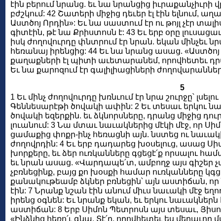
էին բերում նրանց. եւ նա նրանցից իւրաքանչիւրի վր
բժշկում: 42 Շատերի միջից դեւեր էլ էին ելնում, աղ
Աստծոյ Որդին»: Եւ նա սաստում էր ու թոյլ չէր տալ
գիտէին, թէ նա Քրիստոսն է: 43 Եւ երբ օրը լուսացա
իսկ ժողովուրդը փնտրում էր նրան. եկան մինչեւ նրա
հեռանայ իրենցից: 44 Եւ նա նրանց ասաց. «Աստծոյ
քաղաքների էլ պիտի աւետարանեմ, որովհետեւ դրա
Եւ նա քարոզում էր գալիլիացիների ժողովարաններ
5
1 Եւ մինչ ժողովուրդը խռնւում էր նրա շուրջը՝ լսել
Գեննեսարէթի ծովակի ափին: 2 Եւ տեսաւ երկու նա
ծովակի եզերքին. եւ ձկնորսները, դրանց միջից դու
լուանում: 3 Նա մտաւ նաւակներից մէկի մէջ, որ Սիմ
ցամաքից փոքր-ինչ հեռացնի այն. նստեց ու նաւակի
ժողովրդին: 4 Եւ երբ դադարեց խօսելուց, ասաց Սի
խորքերը, եւ ձեր ուռկանները գցեցէ՛ք որսալու հ
եւ նրան ասաց. «Վարդապե՛տ, ամբողջ այս գիշեր չա
չբռնեցինք, բայց քո խօսքի համար ուռկանները կգցե
քանակութեամբ ձկներ բռնեցին՝ այն աստիճան, ո
էին: 7 Նրանք նշան էին անում միւս նաւակի մէջ եղո
իրենց օգնեն: Եւ նրանք եկան, եւ երկու նաւակներն էլ
աստիճան: 8 Երբ Սիմոն Պետրոսն այս տեսաւ, Յիսո
«Ինձնից հեռո՛ւ գնա, Տէ՛ր, որովհետեւ ես մեղաւոր 