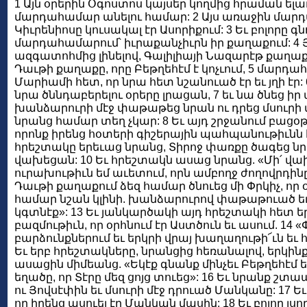
1 Այն օրերին Օգոստոս կայսեր կողմից հրաման ելա
մարդահամար անելու համար: 2 Այս առաջին մարդ
Կիւրենիոսը կուսակալ էր Ասորիքում: 3 Եւ բոլորը գ
մարդահամարում՝ իւրաքանչիւրն իր քաղաքում: 4 Յ
ազգատոհմից լինելով, Գալիլիայի Նազարէթ քաղաք
Դաւթի քաղաքը, որը Բեթղեհէմ է կոչւում, 5 մարդ
Մարիամի հետ, որ նրա հետ նշանուած էր եւ յղի էր:
նրա ծննդաբերելու օրերը լրացան, 7 եւ նա ծնեց իր
խանձարուրի մէջ փաթաթեց նրան ու դրեց մսուրի մ
նրանց համար տեղ չկար: 8 Եւ այդ շրջանում բացօթ
որոնք իրենց հօտերի գիշերային պահպանութիւնն էի
հրեշտակը երեւաց նրանց, Տիրոջ փառքը ծագեց նր
վախեցան: 10 Եւ հրեշտակն ասաց նրանց. «Մի՛ վա
ուրախութիւն եմ աւետում, որն ամբողջ ժողովրդինը 
Դաւթի քաղաքում ձեզ համար ծնուեց մի Փրկիչ, որ օծ
համար նշան կլինի. խանձարուրով փաթաթուած եւ 
կգտնէք»: 13 Եւ յանկարծակի այդ հրեշտակի հետ ե
բազմութիւն, որ օրհնում էր Աստծուն եւ ասում. 14 
բարձունքներում եւ երկրի վրայ խաղաղութի՜ւն եւ 
Եւ երբ հրեշտակները, նրանցից հեռանալով, երկին
ասացին միմեանց. «Եկէք գնանք մինչեւ Բեթղեհէմ եւ
եղածը, որ Տէրը մեզ ցոյց տուեց»: 16 Եւ նրանք շ
ու Յովսէփին եւ մսուրի մէջ դրուած Մանկանը: 17 Ե
որ իրենց ասուել էր Մանկան մասին: 18 Եւ բոլոր լս