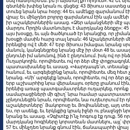
ձեզ հանդուրժեմ. բե՛ր այստեղ քո որդուն»: 42 Եւ մի
գետնին խփեց նրան ու ցնցեց: 43 Յիսուս սաստեց պ
տուեց նրան նրա հօրը: 44 Եւ ամէնքը զարմանում է
վրայ: Եւ մինչդեռ բոլորը զարմանում էին այն ամէնի
իր աշակերտներին ասաց. «Ձեր ականջների մէջ պահ
մարդու Որդին մատնուելու է մարդկանց ձեռքը»: 45
այս խօսքը, եւ այն ծածկուած էր նրանցից, որ չիմա
խօսքի մասին հարց տալ նրան: 46 Աշակերտների մէ
իրենցից ով է մեծ: 47 Երբ Յիսուս իմացաւ նրանց ս
մանուկ, կանգնեցրեց նրանց մէջ իր մօտ 48 եւ ասա
ընդունի իմ անունով, ինձ է ընդունում. իսկ ով որ ինձ
Ուղարկողին. որովհետեւ ով որ ձեր մէջ փոքրագոյնն 
պատասխանեց եւ ասաց. «Վարդապե՛տ, տեսանք մէկ
հանում, եւ արգելեցինք նրան, որովհետեւ մեզ հետ չ
նրանց. «Մի՛ արգելէք նրան, որովհետեւ ով որ ձեր թշն
երբ աշխարհից նրա վերանալու օրերը լրանում էին, 
իրենից առաջ պատգամաւորներ ուղարկեց, որոնք 
սամարացիների մի գիւղ՝ նրա համար պատրաստութ
չընդունեցին նրան, որովհետեւ նա ուղեւորւում էր 
աշակերտները՝ Յակոբոսը եւ Յովհաննէսը, այդ տես
ես, որ ասենք, եւ երկնքից կրակ իջնի ու բնաջնջի 
նրանց եւ ասաց. «Չգիտէք ի՛նչ հոգուց էք դուք. 56 
մարդկանց հոգիները կորստեան մատնելու, այլ՝ փրկե
57 Եւ մինչդեռ նրանք գնում էին, ճանապարհի վրայ