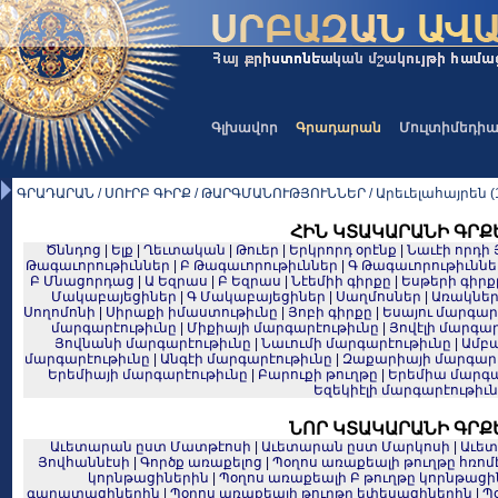
Գլխավոր
Գրադարան
Մուլտիմեդի
ԳՐԱԴԱՐԱՆ / ՍՈՒՐԲ ԳԻՐՔ / ԹԱՐԳՄԱՆՈՒԹՅՈՒՆՆԵՐ / Արեւելահայրեն (1
ՀԻՆ ԿՏԱԿԱՐԱՆԻ ԳՐՔ
Ծննդոց
|
Ելք
|
Ղեւտական
|
Թուեր
|
Երկրորդ օրէնք
|
Նաւէի որդի 
Թագաւորութիւններ
|
Բ Թագաւորութիւններ
|
Գ Թագաւորութիւննե
Բ Մնացորդաց
|
Ա Եզրաս
|
Բ Եզրաս
|
Նէեմիի գիրքը
|
Եսթերի գիրք
Մակաբայեցիներ
|
Գ Մակաբայեցիներ
|
Սաղմոսներ
|
Առակնե
Սողոմոնի
|
Սիրաքի իմաստութիւնը
|
Յոբի գիրքը
|
Եսայու մարգար
մարգարէութիւնը
|
Միքիայի մարգարէութիւնը
|
Յովէլի մարգար
Յովնանի մարգարէութիւնը
|
Նաւումի մարգարէութիւնը
|
Ամբա
մարգարէութիւնը
|
Անգէի մարգարէութիւնը
|
Զաքարիայի մարգարէ
Երեմիայի մարգարէութիւնը
|
Բարուքի թուղթը
|
Երեմիա մարգա
Եզեկիէլի մարգարէութիւ
ՆՈՐ ԿՏԱԿԱՐԱՆԻ ԳՐՔ
Աւետարան ըստ Մատթէոսի
|
Աւետարան ըստ Մարկոսի
|
Աւետ
Յովհաննէսի
|
Գործք առաքելոց
|
Պօղոս առաքեալի թուղթը հռո
կորնթացիներին
|
Պօղոս առաքեալի Բ թուղթը կորնթացի
գաղատացիներին
|
Պօղոս առաքեալի թուղթը եփեսացիներին
|
Պ