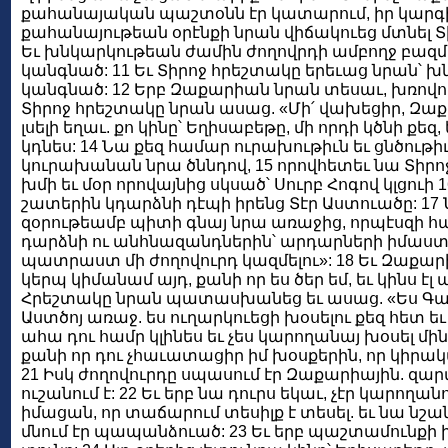
քահանայական պաշտօնն էր կատարում, իր կարգի օ
քահանայութեան օրէնքի նրան վիճակուեց մտնել Տ
Եւ խնկարկութեան ժամին ժողովրդի ամբողջ բազմո
կանգնած: 11 Եւ Տիրոջ հրեշտակը երեւաց նրան՝ խ
կանգնած: 12 Երբ Զաքարիան նրան տեսաւ, խռովուե
Տիրոջ հրեշտակը նրան ասաց. «Մի՛ վախեցիր, Զաք
լսելի եղաւ. քո կինը՝ Եղիսաբեթը, մի որդի կծնի քեզ
կդնես: 14 Նա քեզ համար ուրախութիւն եւ ցնծութիւ
կուրախանան նրա ծննդով, 15 որովհետեւ նա Տիրոջ ա
խմի եւ մօր որովայնից սկսած՝ Սուրբ Հոգով կլցուի 1
շատերին կդարձնի դէպի իրենց Տէր Աստուածը: 17 
զօրութեամբ պիտի գնայ նրա առաջից, որպէսզի հա
դարձնի ու անհնազանդներին՝ արդարների իմաստ
պատրաստ մի ժողովուրդ կազմելու»: 18 Եւ Զաքար
կերպ կիմանամ այդ, քանի որ ես ծեր եմ, եւ կինս է
Հրեշտակը նրան պատասխանեց եւ ասաց. «Ես Գաբրի
Աստծոյ առաջ. ես ուղարկուեցի խօսելու քեզ հետ եւ 
ահա դու համր կլինես եւ չես կարողանայ խօսել մին
քանի որ դու չհաւատացիր իմ խօսքերին, որ կիր
21 Իսկ ժողովուրդը սպասում էր Զաքարիային. զար
ուշանում է: 22 Եւ երբ նա դուրս եկաւ, չէր կարողա
իմացան, որ տաճարում տեսիլք է տեսել. եւ նա նշա
մնում էր պապանձուած: 23 Եւ երբ պաշտամունքի ի