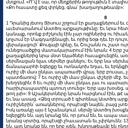
մտքում. «Ո՞վ է սա, որ մեղքերին թողութիւն է տալիս
«Քո հաւատը քեզ փրկեց, գնա՛ խաղաղութեամբ»:
8
1 Դրանից յետոյ Յիսուս շրջում էր քաղաքներում եւ գ
աւետարանում Աստծոյ արքայութիւնը: Եւ նրա հետ 
կանայք, որոնք բժշկուել էին չար ոգիներից ու հիւ
կոչւում էր Մագդաղենացի, եւ որից եօթ դեւ էր դուր
վերակացուի՝ Քուզայի կինը, եւ Շուշանն ու շատ ուր
ունեցուածքից մատակարարում էին նրան: 4 Երբ շ
քաղաքներից նրա մօտ եկածներ հաւաքուեցին, առ
սերմնացան ելաւ սերմեր ցանելու: Եւ երբ նա սերմա
ճանապարհի եզերքը եւ ոտնակոխ եղաւ, եւ երկնքի թ
ուրիշ մի մաս ընկաւ ապառաժի վրայ. երբ բուսաւ, 
պատճառով: 7 Եւ ուրիշ մի մաս ընկաւ փշերի մէջ. եւ
խեղդեցին: 8 Եւ ուրիշ մի մաս ընկաւ լաւ ու պարարտ
հարիւրապատիկ պտուղ տուեց»: Երբ այս խօսեց, ասա
թող լսի»: 9 Աշակերտները նրան հարցնում էին, թէ ա
Եւ նա ասաց. «Ձեզ տրուած է գիտենալ Աստծոյ արք
ուրիշներին՝ առակներով, որպէսզի նայեն, բայց չտես
Իսկ առակը այս է նշանակում. սերմը Աստծոյ խօսքն
եզերքին են, այդ նրանք են, որ լսում են, եւ ապա 
նրանց սրտից, որպէսզի չհաւատան եւ չփրկուեն: 1
են, այդ նրանք են, որ երբ լսեն, խնդութեամբ են ըն