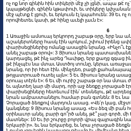
ոչ ոք նոր գինին հին տիկերի մէջ չի լցնի, ապա թէ ո
կպայթեցնի. գինին կթափուի, եւ տիկերը կփչանան: 3
մէջ պէտք է լցուի, եւ երկուսն էլ կպահուեն: 39 Եւ ոչ ո
որովհետեւ կասի, թէ հինը աւելի լաւն է»:
6
1 Առաջին ամսուայ երկրորդ շաբաթ օրը, երբ նա ան
աշակերտները հասկ էին պոկում, շփում իրենց ափի մ
փարիսեցիներից ոմանք ասացին նրանց. «Ինչո՞ւ էք ա
անել շաբաթ օրով»: 3 Յիսուս նրանց պատասխանեց 
կարդացել, թէ ինչ արեց Դաւիթը, երբ քաղց զգաց ինք
թէ ինչպէս նա մտաւ Աստծոյ տունը, կերաւ առաջա
նրանց, որ իր հետ էին. մինչդեռ, բացի քահանայապե
թոյլատրուած ուտել այն»: 5 Եւ Յիսուս նրանց ասա
օրուայ տէրն է»: 6 Եւ մի ուրիշ շաբաթ օր նա մտաւ 
եւ այնտեղ կար մի մարդ, որի աջ ձեռքը չորացած էր
փարիսեցիները հետեւում էին՝ տեսնելու, թէ արդեօ
նրան ամբաստանելու համար բան գտնեն: 8 Եւ նա
Չորացած ձեռքով մարդուն ասաց. «Վե՛ր կաց, մէջտ
կանգնեց: 9 Յիսուս նրանց ասաց. «Ես ձեզ մի բան հ
օրինաւոր անել. բարի գո՞րծ անել, թէ՞ չար գործ, մի
մատնել»: 10 Եւ իր շուրջը բոլորի վրայ զայրագին ն
երկարի՛ր». եւ նա երկարեց, եւ նրա չորացած ձեռք
Նրանք լցուեցին կատաղութեամբ եւ միմեանց հետ խ