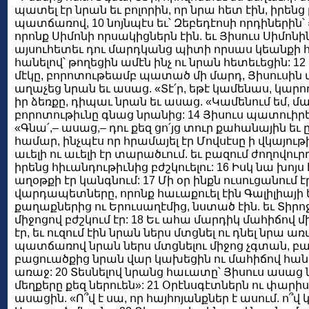
պատել էր նրան եւ բոլորին, որ նրա հետ էին, իրեն
պատճառով, 10 նոյնպէս եւ՝ Զեբեդէոսի որդիներին՝
որոնք Սիմոնի որսակիցներն էին. եւ Յիսուս Սիմոն
այսուհետեւ դու մարդկանց պիտի որսաս կեանքի 
հանելով՝ թողեցին ամէն ինչ ու նրան հետեւեցին: 
մէկը, բորոտութեամբ պատած մի մարդ, Յիսուսին տ
աղաչեց նրան եւ ասաց. «Տէ՛ր, եթէ կամենաս, կարող
իր ձեռքը, դիպաւ նրան եւ ասաց. «Կամենում եմ, մաք
բորոտութիւնը գնաց նրանից: 14 Յիսուս պատուիրեց 
«Գնա՛,– ասաց,– դու քեզ ցո՛յց տուր քահանային եւ 
համար, ինչպէս որ հրամայել էր Մովսէսը ի վկայութ
աւելի ու աւելի էր տարածւում. եւ բազում ժողովուրդ
իրենց հիւանդութիւնից բժշկուելու: 16 Իսկ նա խոյ
աղօթքի էր կանգնում: 17 Մի օր ինքն ուսուցանում է
վարդապետները, որոնք հաւաքուել էին Գալիլիայի 
քաղաքներից ու Երուսաղէմից, նստած էին. եւ Տիրոջ
միջոցով բժշկում էր: 18 Եւ ահա մարդիկ մահիճով մ
էր, եւ ուզում էին նրան ներս մտցնել ու դնել նրա ա
պատճառով նրան ներս մտցնելու միջոց չգտան, բ
բացուածքից նրան վար կախեցին ու մահիճով հանդ
առաջ: 20 Տեսնելով նրանց հաւատը՝ Յիսուս ասաց ն
մեղքերը քեզ ներուեն»: 21 Օրէնսգէտներն ու փարիս
ասացին. «Ո՞վ է սա, որ հայհոյանքներ է ասում. ո՞վ կ