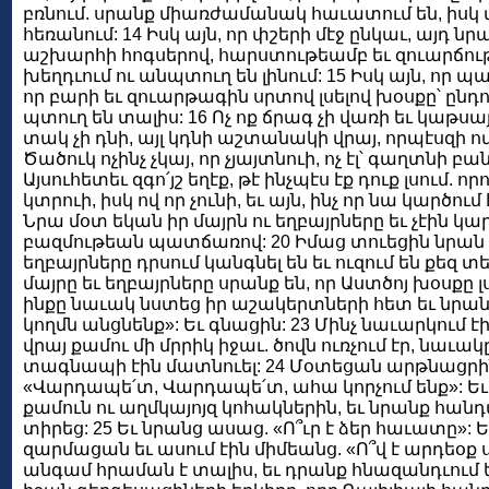
բռնում. սրանք միառժամանակ հաւատում են, իսկ
հեռանում: 14 Իսկ այն, որ փշերի մէջ ընկաւ, այդ նրա
աշխարհի հոգսերով, հարստութեամբ եւ զուարճութ
խեղդւում ու անպտուղ են լինում: 15 Իսկ այն, որ պ
որ բարի եւ զուարթագին սրտով լսելով խօսքը՝ ընդո
պտուղ են տալիս: 16 Ոչ ոք ճրագ չի վառի եւ կաթս
տակ չի դնի, այլ կդնի աշտանակի վրայ, որպէսզի ովք
Ծածուկ ոչինչ չկայ, որ չյայտնուի, ոչ էլ՝ գաղտնի բան,
Այսուհետեւ զգո՛յշ եղէք, թէ ինչպէս էք դուք լսում. ո
կտրուի, իսկ ով որ չունի, եւ այն, ինչ որ նա կարծում 
Նրա մօտ եկան իր մայրն ու եղբայրները եւ չէին կ
բազմութեան պատճառով: 20 Իմաց տուեցին նրան եւ
եղբայրները դրսում կանգնել են եւ ուզում են քեզ տե
մայրը եւ եղբայրները սրանք են, որ Աստծոյ խօսքը լ
ինքը նաւակ նստեց իր աշակերտների հետ եւ նրան
կողմն անցնենք»: Եւ գնացին: 23 Մինչ նաւարկում էի
վրայ քամու մի մրրիկ իջաւ. ծովն ուռչում էր, նաւակը
տագնապի էին մատնուել: 24 Մօտեցան արթնացրին
«Վարդապե՛տ, Վարդապե՛տ, ահա կորչում ենք»: Եւ
քամուն ու աղմկայոյզ կոհակներին, եւ նրանք հան
տիրեց: 25 Եւ նրանց ասաց. «Ո՞ւր է ձեր հաւատը»
զարմացան եւ ասում էին միմեանց. «Ո՞վ է արդեօք ս
անգամ հրաման է տալիս, եւ դրանք հնազանդւում 