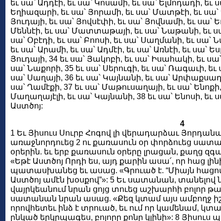
եւ սա՝ Ադդէի, եւ սա՝ Կոսամի, եւ սա՝ Ելմոդադի, եւ սա
Եղիազարի, եւ սա՝ Յորամի, եւ սա՝ Մատթէի, եւ սա՝ Ղ
Յուդայի, եւ սա՝ Յովսէփի, եւ սա՝ Յովնամի, եւ սա՝ Եղ
Մեննէի, եւ սա՝ Մատտաթայի, եւ սա՝ Նաթանի, եւ սա՝
սա՝ Օբէդի, եւ սա՝ Բոոսի, եւ սա՝ Սաղմանի, եւ սա՝
եւ սա՝ Արամի, եւ սա՝ Ադմէի, եւ սա՝ Առնէի, եւ սա՝ Ե
Յուդայի, 34 եւ սա՝ Յակոբի, եւ սա՝ Իսահակի, եւ սա
սա՝ Նաքորի, 35 եւ սա՝ Սերուգի, եւ սա՝ Ռագաւի, եւ 
սա՝ Սաղայի, 36 եւ սա՝ Կայնանի, եւ սա՝ Արփաքսադի, 
սա՝ Ղամէքի, 37 եւ սա՝ Մաթուսաղայի, եւ սա՝ Ենոքի,
Մաղաղայէլի, եւ սա՝ Կայնանի, 38 եւ սա՝ Ենոսի, եւ ս
Աստծոյ:
4
1 Եւ Յիսուս Սուրբ Հոգով լի վերադարձաւ Յորդա
առաջնորդուեց 2 ու քառասուն օր փորձուեց սատան
օրերին. եւ երբ քառասուն օրերը լրացան, քաղց զ
«Եթէ Աստծոյ Որդի ես, այդ քարին ասա՛, որ հաց լին
պատասխանեց եւ ասաց. «Գրուած է. “Միայն հացով չ
Աստծոյ ամէն խօսքով”»: 5 Եւ սատանան, տանելով ն
վայրկեանում նրան ցոյց տուեց աշխարհի բոլոր թա
սատանան նրան ասաց. «Քեզ կտամ այս ամբողջ իշ
որովհետեւ ինձ է տրուած, եւ ում որ կամենամ, կտամ
ընկած երկրպագես, բոլորը քոնը կլինի»: 8 Յիսու