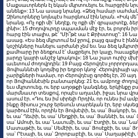
Մաքսաւորներն էլ եկան մկրտուելու եւ հարցրին նր
անենք»: 13 Նա ասաց նրանց. «Ձեզ համար սահմանու
Զինուորները նոյնպէս հարցնում էին նրան. «Իսկ մե
նրանց. «Ոչ ոքի մի՛ նեղէք, ոչ ոքի մի՛ զրպարտէք, 
լինի»: 15 Ժողովուրդը սպասման մէջ էր, եւ բոլորն
հարց էին տալիս, թէ՝ “Մի՞թէ սա է Քրիստոսը”: 16
ասաց. «Ես ձեզ մկրտում եմ ջրով, բայց գալիս է ինձ
կօշիկները հանելու արժանի չեմ ես. նա ձեզ կմկրտի 
քամհարը իր ձեռքում է՝ մաքրելու իր կալը, հաւաքե
յարդը կայրի անշէջ կրակով»: 18 Նա շատ ուրիշ մխ
աւետում ժողովրդին: 19 Բայց Հերովդէս չորրորդա
Յովհաննէսի կողմից իր եղբօր կնոջ՝ Հերովդիայի պ
չարիքների համար, որ Հերովդէսը գործել էր, 20 այդ 
որ Յովհաննէսին բանտարկեց: 21 Եւ ամբողջ ժողովր
եւս մկրտուեց, ու երբ աղօթքի կանգնեց, երկինքը բա
մարմնաւոր տեսքով, որպէս աղաւնի, իջաւ նրա վրայ.
ասում էր. «Դու ես իմ սիրելի Որդին, որ ունես իմ ա
ինքը Յիսուս շուրջ երեսուն տարեկան էր, երբ սկսեց
կարծում էին, որդին էր Յովսէփի, եւ սա՝ Յակոբի, եւ
եւ սա՝ Ղեւիի, եւ սա՝ Մեղքիի, եւ սա՝ Յաննէի, եւ սա՝
սա՝ Ամոսի, եւ սա՝ Նաւումի, եւ սա՝ Էսղիի, եւ սա՝ Ն
Մատաթէի, եւ սա՝ Սեմէիի, եւ սա՝ Յոսէքէի, եւ սա՝ Յո
սա՝ Րէսայի, եւ սա՝ Զորոբաբէլի, եւ սա՝ Սաղաթիէլի, 