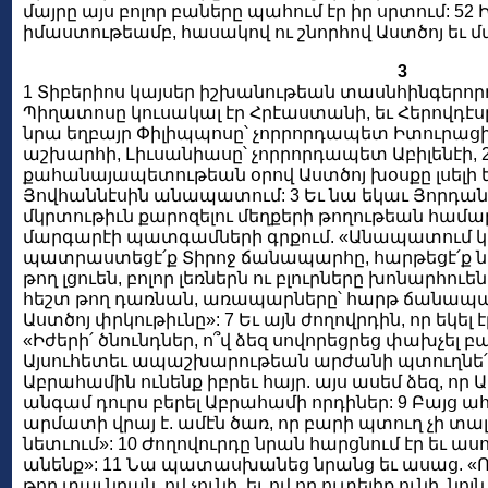
մայրը այս բոլոր բաները պահում էր իր սրտում: 52
իմաստութեամբ, հասակով ու շնորհով Աստծոյ եւ 
3
1 Տիբերիոս կայսեր իշխանութեան տասնհինգերոր
Պիղատոսը կուսակալ էր Հրէաստանի, եւ Հերովդէսը
նրա եղբայր Փիլիպպոսը՝ չորրորդապետ Իտուրացի
աշխարհի, Լիւսանիասը՝ չորրորդապետ Աբիլենէի, 2
քահանայապետութեան օրով Աստծոյ խօսքը լսելի 
Յովհաննէսին անապատում: 3 Եւ նա եկաւ Յորդ
մկրտութիւն քարոզելու մեղքերի թողութեան համար,
մարգարէի պատգամների գրքում. «Անապատում կան
պատրաստեցէ՛ք Տիրոջ ճանապարհը, հարթեցէ՛ք նրա
թող լցուեն, բոլոր լեռներն ու բլուրները խոնարհո
հեշտ թող դառնան, առապարները՝ հարթ ճանապարհ
Աստծոյ փրկութիւնը»: 7 Եւ այն ժողովրդին, որ եկել է
«Իժերի՛ ծնունդներ, ո՞վ ձեզ սովորեցրեց փախչել բար
Այսուհետեւ ապաշխարութեան արժանի պտուղնե՛ր տո
Աբրահամին ունենք իբրեւ հայր. այս ասեմ ձեզ, որ
անգամ դուրս բերել Աբրահամի որդիներ: 9 Բայց 
արմատի վրայ է. ամէն ծառ, որ բարի պտուղ չի տալի
նետւում»: 10 Ժողովուրդը նրան հարցնում էր եւ ասո
անենք»: 11 Նա պատասխանեց նրանց եւ ասաց. «Ով 
թող տայ նրան, ով չունի, եւ ով որ ուտելիք ունի, նոյն