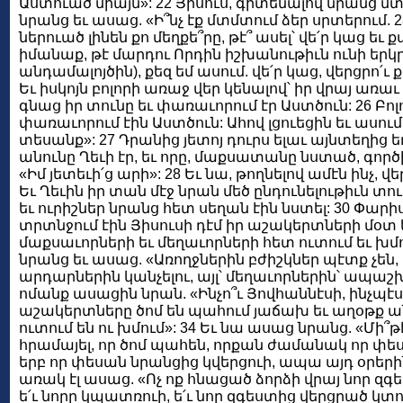
Աստուած միայն»: 22 Յիսուս, գիտենալով նրանց
նրանց եւ ասաց. «Ի՞նչ էք մտմտում ձեր սրտերում. 23
ներուած լինեն քո մեղքե՞րը, թէ՞ ասել՝ վե՛ր կաց եւ ք
իմանաք, թէ մարդու Որդին իշխանութիւն ունի երկր
անդամալոյծին), քեզ եմ ասում. վե՛ր կաց, վերցրո՛ւ ք
Եւ իսկոյն բոլորի առաջ վեր կենալով՝ իր վրայ առաւ 
գնաց իր տունը եւ փառաւորում էր Աստծուն: 26 Բո
փառաւորում էին Աստծուն: Ահով լցուեցին եւ ասու
տեսանք»: 27 Դրանից յետոյ դուրս ելաւ այնտեղից ե
անունը Ղեւի էր, եւ որը, մաքսատանը նստած, գործի
«Իմ յետեւի՛ց արի»: 28 Եւ նա, թողնելով ամէն ինչ, 
Եւ Ղեւին իր տան մէջ նրան մեծ ընդունելութիւն տու
եւ ուրիշներ նրանց հետ սեղան էին նստել: 30 Փարի
տրտնջում էին Յիսուսի դէմ իր աշակերտների մօտ եւ
մաքսաւորների եւ մեղաւորների հետ ուտում եւ խ
նրանց եւ ասաց. «Առողջներին բժիշկներ պէտք չեն, այ
արդարներին կանչելու, այլ՝ մեղաւորներին՝ ապաշ
ոմանք ասացին նրան. «Ինչո՞ւ Յովհաննէսի, ինչպէ
աշակերտները ծոմ են պահում յաճախ եւ աղօթք ան
ուտում են ու խմում»: 34 Եւ նա ասաց նրանց. «Մի
հրամայել, որ ծոմ պահեն, որքան ժամանակ որ փես
երբ որ փեսան նրանցից կվերցուի, ապա այդ օրերին
առակ էլ ասաց. «Ոչ ոք հնացած ձորձի վրայ նոր զգե
ե՛ւ նորը կպատռուի, ե՛ւ նոր զգեստից վերցրած կտոր