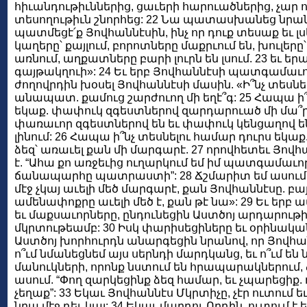
հիւանդութիւններից, ցաւերի հարուածներից, չար ո
տեսողութիւն շնորհեց: 22 Նա պատասխանեց նրան
պատմեցէ՛ք Յովհաննէսին, ինչ որ դուք տեսաք եւ լսե
կաղերը՝ քայլում, բորոտները մաքրւում են, խուլերը՝ 
առնում, աղքատները բարի լուրն են լսում. 23 եւ ե
գայթակղուի»: 24 Եւ երբ Յովհաննէսի պատգամաւո
ժողովրդին խօսել Յովհաննէսի մասին. «Ի՞նչ տեսնե
անապատ. քամուց շարժուող մի եղէ՞գ: 25 Հապա ի՞
եկաք. փափուկ զգեստներով զարդարուած մի մա՞ր
փառաւոր զգեստներով են եւ փափուկ կենցաղով են
լինում: 26 Հապա ի՞նչ տեսնելու համար դուրս եկաք.
ձեզ՝ առաւել քան մի մարգարէ. 27 որովհետեւ Յովհ
է. “Ահա քո առջեւից ուղարկում եմ իմ պատգամաւո
ճանապարհը պատրաստի”: 28 Ճշմարիտ եմ ասում 
մէջ չկայ աւելի մեծ մարգարէ, քան Յովհաննէսը. բ
ամենափոքրը աւելի մեծ է, քան թէ նա»: 29 Եւ երբ ա
եւ մաքսաւորները, ընդունեցին Աստծոյ արդարութի
մկրտութեամբ: 30 Իսկ փարիսեցիները եւ օրինակա
Աստծոյ խորհուրդն անարգեցին նրանով, որ Յովհան
ո՞ւմ նմանեցնեմ այս սերնդի մարդկանց, եւ ո՞ւմ են
մանուկների, որոնք նստում են հրապարակներում, 
ասում. “Փող զարկեցինք ձեզ համար, եւ չպարեցիք. 
չեղաք”: 33 Եկաւ Յովհաննէս Մկրտիչը, չէր ուտում եւ
նրա մէջ դեւ կայ: 34 Եկաւ մարդու Որդին. ուտում է ե