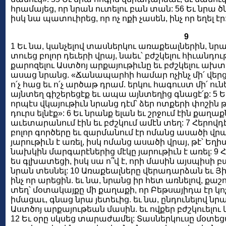
հրամայեց, որ նրան ուտելու բան տան: 56 Եւ նրա
իսկ նա պատուիրեց, որ ոչ ոքի չասեն, ինչ որ եղել էր
9
1 Եւ նա, կանչելով տասներկու առաքեալներին, նրա
տուեց բոլոր դեւերի վրայ, նաեւ՝ բժշկելու հիւանդո
քարոզելու Աստծոյ արքայութիւնը եւ բժշկելու ախ
ասաց նրանց. «Ճանապարհի համար ոչինչ մի՛ վերցր
ո՛չ հաց եւ ո՛չ արծաթ դրամ. երկու հագուստ մի՛ ունե
այնտեղ գիշերեցէք եւ ապա այնտեղից գնացէ՛ք: 5 Եւ 
որպէս վկայութիւն նրանց դէմ՝ ձեր ոտքերի փոշին
դուրս ելնէք»: 6 Եւ նրանք ելան եւ շրջում էին քաղաք
աւետարանում էին եւ բժշկում ամէն տեղ: 7 Հերովդ
բոլոր գործերը եւ զարմանում էր ոմանց ասածի վրայ
յարութիւն է առել, իսկ ոմանց ասածի վրայ, թէ՝ Եղիա
նախկին մարգարէներից մէկը յարութիւն է առել: 9
ես գլխատեցի, իսկ սա ո՞վ է, որի մասին այսպիսի բան
նրան տեսնել: 10 Առաքեալները վերադարձան եւ Յ
ինչ որ արեցին. եւ նա, նրանց իր հետ առնելով, ք
տեղ՝ մօտակայքը մի քաղաքի, որ Բեթսայիդա էր կոչւ
իմացաւ, գնաց նրա յետեւից. եւ նա, ընդունելով նր
Աստծոյ արքայութեան մասին. եւ ովքեր բժշկուելու կ
12 Եւ օրը սկսեց տարաժամել: Տասներկուսը մօտեց