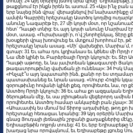
տունը: 24 Այդ օրերից յետոյ նրա կինը՝ Եղիսաբեթը,
թաքցնում էր ինքն իրեն եւ ասում. 25 «Այս ի՛նչ բան 
երբ նայեց ինձ վրայ՝ վերացնելով իմ նախատինքը 
ամսին Գաբրիէլ հրեշտակը Աստծոյ կողմից ուղարկո
անունը Նազարէթ էր, 27 մի կոյսի մօտ, որ նշանուա
հետ՝ Դաւթի տնից: Եւ այդ կոյսի անունը Մարիամ էր
մօտ, ասաց. «Ուրախացի՛ր, ո՛վ շնորհընկալ, Տէրը քե
խօսքերի վրայ խռովուեց եւ մտքում խորհում էր, թէ ի
հրեշտակը նրան ասաց. «Մի՛ վախեցիր, Մարիա՛մ, ո
գտար: 31 Եւ ահա դու կյղիանաս եւ կծնես մի Որդի ո
Նա մեծ կլինի եւ Բարձրեալի Որդի կկոչուի: Եւ Տէր
Դաւթի աթոռը, եւ նա յաւիտեան կթագաւորի Յակոբ
թագաւորութիւնը վախճան չի ունենայ»: 34 Իսկ Մ
«Ինչպէ՞ս այդ կպատահի ինձ, քանի որ ես տղամարդ
պատասխանեց եւ նրան ասաց. «Սուրբ Հոգին կգայ 
զօրութիւնը հովանի կլինի քեզ, որովհետեւ նա, որ քեզ
Աստծոյ Որդի կկոչուի: 36 Եւ ահա քո ազգական Եղիս
ծերութեան մէջ, եւ սա յղիութեան վեցերորդ ամիսն է 
որովհետեւ Աստծոյ համար անկարելի բան չկայ»: 
«Ահաւասիկ ես մնում եմ Տիրոջ աղախինը. թող քո խ
հրեշտակը հեռացաւ նրանից: 39 Այդ օրերին Մարի
գնաց Յուդայի լեռնային շրջանի քաղաքներից մէկը
Եղիսաբեթին ողջոյն տուեց: 41 Եւ երբ Եղիսաբեթը Մ
խաղաց նրա որովայնում, եւ Եղիսաբեթը լցուեց Սու