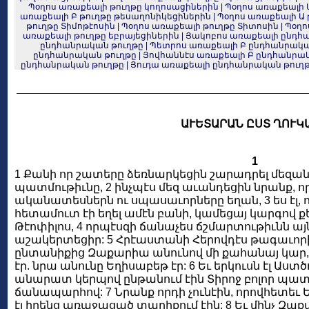
Պօղոս առաքեալի թուղթը կողոսացիներին
|
Պօղոս առաքեալի 
առաքեալի Բ թուղթը թեսաղոնիկեցիներին
|
Պօղոս առաքեալի Ա 
թուղթը Տիմոթէոսին
|
Պօղոս առաքեալի թուղթը Տիտոսին
|
Պօղո
առաքեալի թուղթը եբրայեցիներին
|
Յակոբոս առաքեալի ընդհ
ընդհանրական թուղթը
|
Պետրոս առաքեալի Բ ընդհանրակա
ընդհանրական թուղթը
|
Յովհաննէս առաքեալի Բ ընդհանրա
ընդհանրական թուղթը
|
Յուդա առաքեալի ընդհանրական թուղ
ԱՒԵՏԱՐԱՆ ԸՍՏ ՂՈՒԿ
1
1 Քանի որ շատերը ձեռնարկեցին շարադրել մեզա
պատմութիւնը, 2 ինչպէս մեզ աւանդեցին նրանք, ո
ականատեսներն ու սպասաւորները եղան, 3 ես էլ, 
հետամուտ էի եղել ամէն բանի, կամեցայ կարգով քե
Թէոփիլոս, 4 որպէսզի ճանաչես ճշմարտութիւնն այ
աշակերտեցիր: 5 Հրէաստանի Հերովդէս թագաւոր
ընտանիքից Զաքարիա անունով մի քահանայ կար, 
էր. նրա անունը Եղիսաբեթ էր: 6 Եւ երկուսն էլ Աստ
անարատ կերպով ընթանում էին Տիրոջ բոլոր պատո
ճանապարհով: 7 Նրանք որդի չունէին, որովհետեւ Ե
էլ իրենց առաջացած տարիքում էին: 8 Եւ մինչ Զա