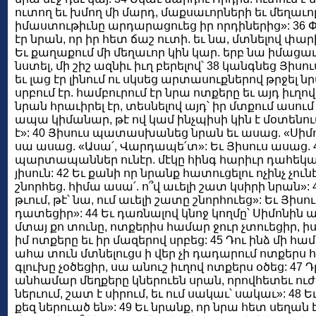
ուտող եւ խմող մի մարդ, մաքսաւորների եւ մեղաւո
իմաստութիւնը արդարացուեց իր որդիներից»: 36 
էր նրան, որ իր հետ ճաշ ուտի. եւ նա, մտնելով փար
Եւ քաղաքում մի մեղաւոր կին կար. երբ նա իմացա
նստել, մի շիշ ազնիւ իւղ բերելով՝ 38 կանգնեց Յիսո
եւ լաց էր լինում ու սկսեց արտասուքներով թրջել ն
սրբում էր. համբուրում էր նրա ոտքերը եւ այդ իւղով
նրան հրաւիրել էր, տեսնելով այդ՝ իր մտքում ասում
ապա կիմանար, թէ ով կամ ինչպիսի կին է մօտենու
է»: 40 Յիսուս պատասխանեց նրան եւ ասաց. «Սիմո՛ն
սա ասաց. «Ասա՛, Վարդապե՛տ»: Եւ Յիսուս ասաց.
պարտապաններ ունէր. մէկը հինգ հարիւր դահեկան
յիսուն: 42 Եւ քանի որ նրանք հատուցելու ոչինչ չու
շնորհեց. հիմա ասա՛. ո՞վ աւելի շատ կսիրի նրան»: 
թւում, թէ՝ նա, ում աւելի շատը շնորհուեց»: Եւ Յիս
դատեցիր»: 44 Եւ դառնալով կնոջ կողմը՝ Սիմոնին աս
մտայ քո տունը, ոտքերիս համար ջուր չտուեցիր, 
իմ ոտքերը եւ իր մազերով սրբեց: 45 Դու ինձ մի համ
ահա տուն մտնելուցս ի վեր չի դադարում ոտքերս հա
գլուխը չօծեցիր, սա անուշ իւղով ոտքերս օծեց: 47 
անհամար մեղքերը կներուեն սրան, որովհետեւ ուժգ
ներւում, շատ է սիրում, եւ ում սակաւ՝ սակաւ»: 48 
քեզ ներուած են»: 49 Եւ նրանք, որ նրա հետ սեղան 