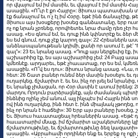
որ վկայում եմ իմ մասին, եւ վկայում է իմ մասին Հա
ասացին. «Ո՞ւր է քո Հայրը»: Յիսուս պատասխան տո
էք ճանաչում եւ ո՛չ էլ իմ Հօրը. եթէ ինձ ճանաչէիք, թ
Յիսուս այս խօսքերը խօսեց գանձատանը, երբ ուս
ոչ ոք նրան չբռնեց, որովհետեւ նրա ժամը դեռ չէր հ
ասաց. «Ես գնում եմ, եւ դուք ինձ կփնտրէք եւ ձեր մ
ես եմ գնում, դուք չէք կարող գալ»: 22 Հրեաներն աս
անձնասպանութեան կդիմի, քանի որ ասում է, թէ՝ “Ու
գալ”»: 23 Եւ նրանց ասաց. «Դուք այս ներքեւից էք, իս
աշխարհից էք, ես այս աշխարհից չեմ: 24 Բայց ասաց
կմեռնէք. արդարեւ, եթէ չհաւատաք, որ ես եմ, կմեռն
ասացին. «Ո՞վ ես դու»: Յիսուս նրանց ասաց. «Նա, ո
հետ: 26 Շատ բաներ ունեմ ձեր մասին խօսելու եւ դ
ուղարկեց, ճշմարիտ է. եւ ես, ինչ որ լսել եմ նրանից
Եւ նրանք չիմացան, որ Հօր մասին է ասում իրենց: 
մարդու Որդուն բարձրացնէք, այն ժամանակ պիտի ի
ինձնից ոչինչ չեմ անում, այլ ինչպէս իմ Հայրն ինձ ս
ով ինձ ուղարկեց, ինձ հետ է. ինձ միայնակ չթողեց,
ինչ որ նրան է հաճելի»: 30 Երբ այս բաները խօսե
Եւ Յիսուս հաւատացեալ հրեաներին ասաց. «Եթէ դո
հաւատարիմ մնաք, իմ ճշմարիտ աշակերտները կլին
ճշմարտութիւնը, եւ ճշմարտութիւնը ձեզ կազատի
ասացին. «Աբրահամի որդիներ ենք եւ երբեք ոչ ոքի չ