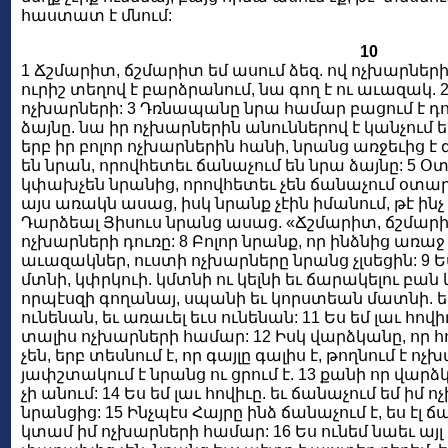
հաստատ է մնում:
10
1 Ճշմարիտ, ճշմարիտ եմ ասում ձեզ. ով ոչխարների
ուրիշ տեղով է բարձրանում, նա գող է ու աւազակ. 2 
ոչխարների: 3 Դռնապանը նրա համար բացում է դուռ
ձայնը. նա իր ոչխարներին անուններով է կանչում եւ
երբ իր բոլոր ոչխարներին հանի, նրանց առջեւից է 
են նրան, որովհետեւ ճանաչում են նրա ձայնը: 5 Օտա
կփախչեն նրանից, որովհետեւ չեն ճանաչում օտարն
այս առակն ասաց, իսկ նրանք չէին իմանում, թէ ինչ է
Դարձեալ Յիսուս նրանց ասաց. «Ճշմարիտ, ճշմարիտ 
ոչխարների դուռը: 8 Բոլոր նրանք, որ ինձնից առաջ 
աւազակներ, ուստի ոչխարները նրանց չլսեցին: 9 Ես 
մտնի, կփրկուի. կմտնի ու կելնի եւ ճարակելու բան կ
որպէսզի գողանայ, սպանի եւ կորստեան մատնի. ե
ունենան, եւ առաւել եւս ունենան: 11 Ես եմ լաւ հովի
տալիս ոչխարների համար: 12 Իսկ վարձկանը, որ հով
չեն, երբ տեսնում է, որ գայլը գալիս է, թողնում է ո
յափշտակում է նրանց ու ցրում է. 13 քանի որ վար
չի անում: 14 Ես եմ լաւ հովիւը. եւ ճանաչում եմ իմ
նրանցից: 15 Ինչպէս Հայրը ինձ ճանաչում է, ես էլ ճ
կտամ իմ ոչխարների համար: 16 Ես ունեմ նաեւ այլ