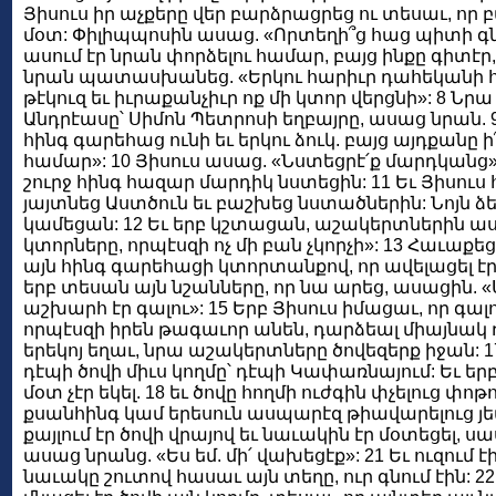
Յիսուս իր աչքերը վեր բարձրացրեց ու տեսաւ, որ բ
մօտ: Փիլիպպոսին ասաց. «Որտեղի՞ց հաց պիտի գնեն
ասում էր նրան փորձելու համար, բայց ինքը գիտէր, 
նրան պատասխանեց. «Երկու հարիւր դահեկանի հ
թէկուզ եւ իւրաքանչիւր ոք մի կտոր վերցնի»: 8 Նր
Անդրէասը՝ Սիմոն Պետրոսի եղբայրը, ասաց նրան. 
հինգ գարեհաց ունի եւ երկու ձուկ. բայց այդքանը 
համար»: 10 Յիսուս ասաց. «Նստեցրէ՛ք մարդկանց
շուրջ հինգ հազար մարդիկ նստեցին: 11 Եւ Յիսուս
յայտնեց Աստծուն եւ բաշխեց նստածներին: Նոյն ձեւ
կամեցան: 12 Եւ երբ կշտացան, աշակերտներին աս
կտորները, որպէսզի ոչ մի բան չկորչի»: 13 Հաւաքե
այն հինգ գարեհացի կտորտանքով, որ ավելացել էր 
երբ տեսան այն նշանները, որ նա արեց, ասացին. 
աշխարհ էր գալու»: 15 Երբ Յիսուս իմացաւ, որ գալո
որպէսզի իրեն թագաւոր անեն, դարձեալ միայնակ դէ
երեկոյ եղաւ, նրա աշակերտները ծովեզերք իջան: 17
դէպի ծովի միւս կողմը՝ դէպի Կափառնայում: Եւ երբ
մօտ չէր եկել. 18 եւ ծովը հողմի ուժգին փչելուց փոթո
քսանհինգ կամ երեսուն ասպարէզ թիավարելուց յե
քայլում էր ծովի վրայով եւ նաւակին էր մօտեցել, 
ասաց նրանց. «Ես եմ. մի՛ վախեցէք»: 21 Եւ ուզում է
նաւակը շուտով հասաւ այն տեղը, ուր գնում էին: 22