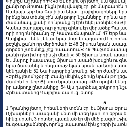
Փրկիչն աշխարհի»: 43 Եւ երկու օր յետոյ նա ելաւ ա
քանի որ Յիսուս ինքն իսկ վկայել էր, թէ մարգարէն 
Սակայն երբ նա Գալիլիա եկաւ, գալիլիացիները նր
իրենք եւս տեսել էին այն բոլոր նշանները, որ նա 
ժամանակ, քանի որ նրանք էլ էին եկել տօնին: 46 Յ
Կանա քաղաքը, ուր ջուրը գինու էր վերածել: Պ
որի որդին հիւանդ էր Կափառնայումում: 47 Երբ նա
Գալիլիա է եկել, եկաւ նրա մօտ եւ աղաչում էր, որ 
բժշկի, քանի որ մերձիմահ է: 48 Յիսուս նրան ասա
գործեր չտեսնէք, չէք հաւատում»: 49 Պաշտօնատարը
քանի դեռ իմ որդին չի մեռել»: 50 Յիսուս նրան ասաց
Եւ մարդը հաւատաց Յիսուսի ասած խօսքին ու գնաց:
նրա ծառաներն ընդառաջ ելան նրան, աւետիս տու
կենդանի է: 52 Նա հարցրեց նրանց, թէ որ ժամին 
«Երէկ, յետմիջօրէի ժամը մէկին, ջերմը նրան թողեց»
ժամին էր, երբ Յիսուս նրան ասաց. «Քո որդին կեն
իր ամբողջ ընտանիքը: 54 Այս դարձեալ երկրորդ նշա
Հրէաստանից Գալիլիա գալուց յետոյ:
5
1 Դրանից յետոյ հրեաների տօնն էր, եւ Յիսուս Երու
Ոչխարների աւազանի մօտ մի տեղ կար, որ եբրայե
հինգ սրահ, 3 որտեղ պառկած էր մի մեծ բազմութիւ
եւ գօսացածների, որոնք սպասում էին ջրերի խառնո