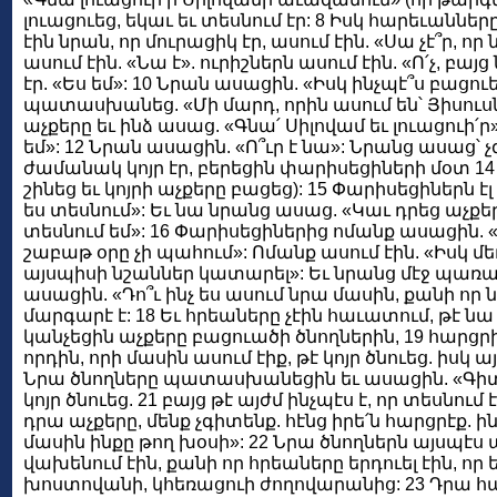
լուացուեց, եկաւ եւ տեսնում էր: 8 Իսկ հարեւաննե
էին նրան, որ մուրացիկ էր, ասում էին. «Սա չէ՞ր, որ 
ասում էին. «Նա է». ուրիշներն ասում էին. «Ո՛չ, բայ
էր. «Ես եմ»: 10 Նրան ասացին. «Իսկ ինչպէ՞ս բացու
պատասխանեց. «Մի մարդ, որին ասում են՝ Յիսուսն 
աչքերը եւ ինձ ասաց. «Գնա՛ Սիլովամ եւ լուացուի՛ր
եմ»: 12 Նրան ասացին. «Ո՞ւր է նա»: Նրանց ասաց՝ չ
ժամանակ կոյր էր, բերեցին փարիսեցիների մօտ 14 
շինեց եւ կոյրի աչքերը բացեց): 15 Փարիսեցիներն է
ես տեսնում»: Եւ նա նրանց ասաց. «Կաւ դրեց աչքերի
տեսնում եմ»: 16 Փարիսեցիներից ոմանք ասացին. «
շաբաթ օրը չի պահում»: Ոմանք ասում էին. «Իսկ մե
այսպիսի նշաններ կատարել»: Եւ նրանց մէջ պառակ
ասացին. «Դո՞ւ ինչ ես ասում նրա մասին, քանի որ 
մարգարէ է: 18 Եւ հրեաները չէին հաւատում, թէ նա կ
կանչեցին աչքերը բացուածի ծնողներին, 19 հարցրի
որդին, որի մասին ասում էիք, թէ կոյր ծնուեց. իսկ այ
Նրա ծնողները պատասխանեցին եւ ասացին. «Գիտենք
կոյր ծնուեց. 21 բայց թէ այժմ ինչպէս է, որ տեսնում
դրա աչքերը, մենք չգիտենք. հէնց իրե՛ն հարցրէք. 
մասին ինքը թող խօսի»: 22 Նրա ծնողներն այսպէս
վախենում էին, քանի որ հրեաները երդուել էին, որ
խոստովանի, կհեռացուի ժողովարանից: 23 Դրա հա