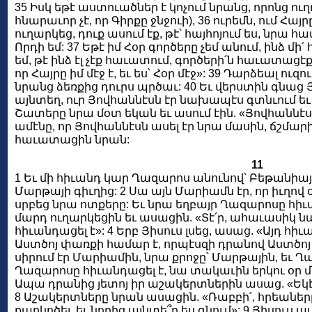
35 Իսկ եթէ աստուածներ է կոչում նրանց, որոնց ուղ
հնարաւոր չէ, որ Գիրքը ջնջուի), 36 ուրեմն, ում Հ
ուղարկեց, դուք ասում էք, թէ՝ հայհոյում ես, նրա հ
Որդի եմ: 37 Եթէ իմ Հօր գործերը չեմ անում, ինձ մի
եմ, թէ ինձ էլ չէք հաւատում, գործերի՛ն հաւատացէ
որ Հայրը իմ մէջ է, եւ ես՝ Հօր մէջ»: 39 Դարձեալ ուզո
նրանց ձեռքից դուրս պրծաւ: 40 Եւ վերստին գնաց 
այնտեղ, ուր Յովհաննէսն էր նախապէս գտնւում եւ մ
Շատերը նրա մօտ եկան եւ ասում էին. «Յովհաննէսը
ամէնը, որ Յովհաննէսն ասել էր նրա մասին, ճշմար
հաւատացին նրան:
11
1 Եւ մի հիւանդ կար Ղազարոս անունով՝ Բեթանիայ
Մարթայի գիւղից: 2 Սա այն Մարիամն էր, որ իւղով 
սրբեց նրա ոտքերը: Եւ նրա եղբայր Ղազարոսը հիւա
մարդ ուղարկեցին եւ ասացին. «Տէ՛ր, ահաւասիկ նա, 
հիւանդացել է»: 4 Երբ Յիսուս լսեց, ասաց. «Այդ հիւ
Աստծոյ փառքի համար է, որպէսզի դրանով Աստծոյ 
սիրում էր Մարիամին, նրա քրոջը՝ Մարթային, եւ Ղա
Ղազարոսը հիւանդացել է, նա տակաւին երկու օր մն
Ապա դրանից յետոյ իր աշակերտներին ասաց. «Եկ
8 Աշակերտները նրան ասացին. «Ռաբբի՛, հրեաները 
քարկոծել, եւ նորից այնտե՞ղ ես գնում»: 9 Յիսու