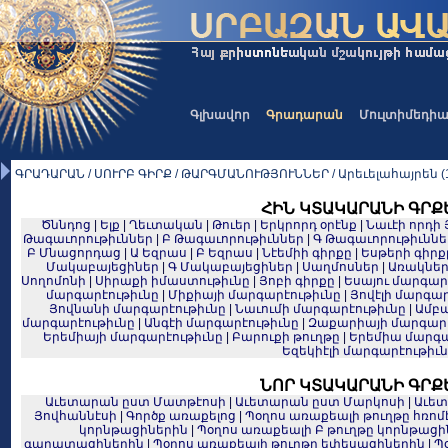
Գլխավոր
Գրադարան
Մուլտիմեդի
ԳՐԱԴԱՐԱՆ / ՍՈՒՐԲ ԳԻՐՔ / ԹԱՐԳՄԱՆՈՒԹՅՈՒՆՆԵՐ / Արեւելահայրեն (1
ՀԻՆ ԿՏԱԿԱՐԱՆԻ ԳՐՔ
Ծննդոց
|
Ելք
|
Ղեւտական
|
Թուեր
|
Երկրորդ օրէնք
|
Նաւէի որդի 
Թագաւորութիւններ
|
Բ Թագաւորութիւններ
|
Գ Թագաւորութիւննե
Բ Մնացորդաց
|
Ա Եզրաս
|
Բ Եզրաս
|
Նէեմիի գիրքը
|
Եսթերի գիրք
Մակաբայեցիներ
|
Գ Մակաբայեցիներ
|
Սաղմոսներ
|
Առակնե
Սողոմոնի
|
Սիրաքի իմաստութիւնը
|
Յոբի գիրքը
|
Եսայու մարգար
մարգարէութիւնը
|
Միքիայի մարգարէութիւնը
|
Յովէլի մարգար
Յովնանի մարգարէութիւնը
|
Նաւումի մարգարէութիւնը
|
Ամբա
մարգարէութիւնը
|
Անգէի մարգարէութիւնը
|
Զաքարիայի մարգարէ
Երեմիայի մարգարէութիւնը
|
Բարուքի թուղթը
|
Երեմիա մարգա
Եզեկիէլի մարգարէութիւ
ՆՈՐ ԿՏԱԿԱՐԱՆԻ ԳՐՔ
Աւետարան ըստ Մատթէոսի
|
Աւետարան ըստ Մարկոսի
|
Աւետ
Յովհաննէսի
|
Գործք առաքելոց
|
Պօղոս առաքեալի թուղթը հռո
կորնթացիներին
|
Պօղոս առաքեալի Բ թուղթը կորնթացի
գաղատացիներին
|
Պօղոս առաքեալի թուղթը եփեսացիներին
|
Պ