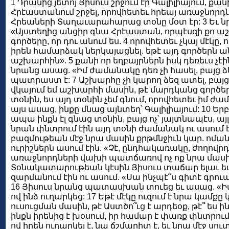
1 Դրանից յետոյ Յիսուս շրջում էր Գալիլիայում, քան
Հրէաստանում շրջել, որովհետեւ հրեայ առաջնորդնե
Հրեաների Տաղաւարահարաց տօնը մօտ էր: 3 Եւ ն
«Այստեղից անցիր գնա Հրէաստան, որպէսզի քո աշ
գործերը, որ դու անում ես. 4 որովհետեւ չկայ մէկը, 
իրեն համարձակ ներկայացնել. եթէ այդ գործերն անո
աշխարհին». 5 քանի որ եղբայրներն իսկ դեռեւս չէ
նրանց ասաց. «Իմ ժամանակը դեռ չի հասել, բայց
պատրաստ է: 7 Աշխարհը չի կարող ձեզ ատել, բայց 
վկայում եմ աշխարհի մասին, թէ մարդկանց գործերը
տօնին, ես այդ տօնին չեմ գնում, որովհետեւ իմ ժամ
այս ասաց, ինքը մնաց այնտեղ՝ Գալիլիայում: 10 Եր
ապա ինքն էլ գնաց տօնին, բայց ոչ՝ յայտնապէս, այ
նրան փնտրում էին այդ տօնի ժամանակ ու ասում էին
բազմութեան մէջ նրա մասին քրթմնջիւն կար. ոմանք 
ուրիշներն ասում էին. «Չէ, ընդհակառակը, ժողովրդին
առաջնորդների վախի պատճառով ոչ ոք նրա մասին
Տօնակատարութեան կէսին Յիսուս տաճար ելաւ եւ ո
զարմանում էին ու ասում. «Սա ինչպէ՞ս գիտէ գրուած
16 Յիսուս նրանց պատասխան տուեց եւ ասաց. «Իմ ու
ով ինձ ուղարկեց: 17 Եթէ մէկը ուզում է նրա կամք
ուսուցման մասին, թէ Աստծո՞ւց է արդեօք, թէ՞ ես ին
ինքն իրենից է խօսում, իր համար է փառք փնտրում
ով իրեն ուղարկել է, նա ճշմարիտ է, եւ նրա մէջ սուտ