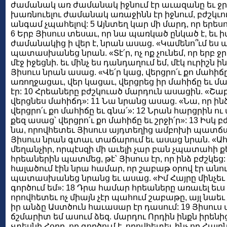
ժամանակ առ ժամանակ իջնում էր աւազանը եւ ջրե
խառնուելու ժամանակ առաջինն էր իջնում, բժշկւու
անգամ չպահելով: 5 Այնտեղ կար մի մարդ, որ երեսո
6 Երբ Յիսուս տեսաւ, որ նա պառկած ընկած է, եւ 
ժամանակից ի վեր է, նրան ասաց. «Կամենո՞ւմ ես առ
պատասխանեց նրան. «Տէ՛ր, ոչ ոք չունեմ, որ երբ 
մէջ իջեցնի. եւ մինչ ես դանդաղում եմ, մէկ ուրիշն ի
Յիսուս նրան ասաց. «Վե՛ր կաց, վերցրո՛ւ քո մահիճը
առողջացաւ, վեր կացաւ, վերցրեց իր մահիճը եւ ման
էր: 10 Հրեաները բժշկուած մարդուն ասացին. «Շաբաթ
վերցնես մահիճդ»: 11 Նա նրանց ասաց. «Նա, որ ին
վերցրո՛ւ քո մահիճը եւ գնա՛»: 12 Նրան հարցրին ու 
քեզ ասաց՝ վերցրո՛ւ քո մահիճը եւ շրջի՛ր»: 13 Իսկ բ
նա, որովհետեւ Յիսուս այդտեղից ամբոխի պատճառո
Յիսուս նրան գտաւ տաճարում եւ ասաց նրան. «Ահ
մեղանչիր, որպէսզի մի աւելի չար բան չպատահի քե
հրեաներին պատմեց, թէ՝ Յիսուս էր, որ ինձ բժշկեց:
հալածում էին նրա համար, որ շաբաթ օրով էր անու
պատասխանեց նրանց եւ ասաց. «Իմ Հայրը մինչեւ այ
գործում եմ»: 18 Դրա համար հրեաները առաւել եւս 
որովհետեւ ոչ միայն չէր պահում շաբաթը, այլ նաեւ 
իր անձը Աստծուն հաւասար էր դասում: 19 Յիսուս
ճշմարիտ եմ ասում ձեզ. մարդու Որդին ինքն իրենից 
չտեսնի Հօրը, որ գործում է. որովհետեւ ինչ որ Հայրն