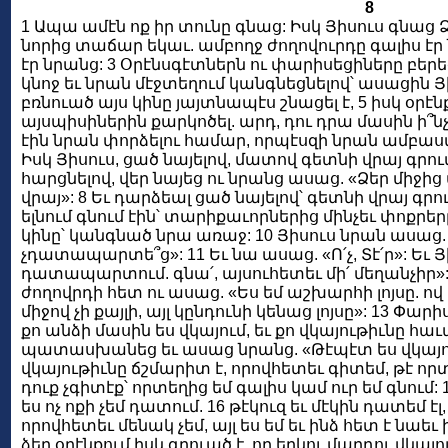
8
1 Ապա ամէն ոք իր տունը գնաց: Իսկ Յիսուս գնաց
նորից տաճար եկաւ. ամբողջ ժողովուրդը գալիս էր 
էր նրանց: 3 Օրէնսգէտներն ու փարիսեցիները բերե
կնոջ եւ նրան մէջտեղում կանգնեցնելով՝ ասացին Յ
բռնուած այս կինը յայտնապէս շնացել է, 5 իսկ օրէ
այսպիսիներին քարկոծել. արդ, դու դրա մասին ի՞նչ
էին նրան փորձելու համար, որպէսզի նրան ամբա
Իսկ Յիսուս, ցած նայելով, մատով գետնի վրայ գրու
հարցնելով, վեր նայեց ու նրանց ասաց. «Ձեր միջի
վրայ»: 8 Եւ դարձեալ ցած նայելով՝ գետնի վրայ գրում 
ելնում գնում էին՝ տարիքաւորներից մինչեւ փոքրերը
կինը՝ կանգնած նրա առաջ: 10 Յիսուս նրան ասաց. «Ո՛
չդատապարտե՞ց»: 11 Եւ նա ասաց. «Ո՛չ, Տէ՛ր»: Եւ Յի
դատապարտում. գնա՛, այսուհետեւ մի՛ մեղանչիր»:
ժողովրդի հետ ու ասաց. «Ես եմ աշխարհի լոյսը. ով
միջով չի քայլի, այլ կընդունի կենաց լոյսը»: 13 Փա
քո անձի մասին ես վկայում, եւ քո վկայութիւնը հաւ
պատասխանեց եւ ասաց նրանց. «Թէպէտ ես վկայում
վկայութիւնը ճշմարիտ է, որովհետեւ գիտեմ, թէ որտե
դուք չգիտէք՝ որտեղից եմ գալիս կամ ուր եմ գնում:
ես ոչ ոքի չեմ դատում. 16 թէկուզ եւ մէկին դատեմ
որովհետեւ մենակ չեմ, այլ ես եմ եւ ինձ հետ է նաեւ 
ձեր օրէնքում իսկ գրուած է, որ երկու մարդու վկայո