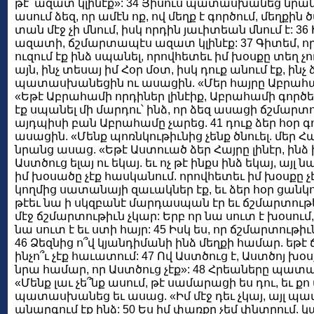
թէ՝ ազատ կլինէք»: 34 Յիսուս պատասխանեց նրան
ասում ձեզ, որ ամէն ոք, ով մեղք է գործում, մեղքին
տան մէջ չի մնում, իսկ որդին յաւիտեան մնում է: 36
ազատի, ճշմարտապէս ազատ կլինէք: 37 Գիտեմ, որ
ուզում էք ինձ սպանել, որովհետեւ իմ խօսքը տեղ չու
այն, ինչ տեսայ իմ Հօր մօտ, իսկ դուք անում էք, ինչ 
պատասխանեցին ու ասացին. «Մեր հայրը Աբրահամ
«Եթէ Աբրահամի որդիներ լինէիք, Աբրահամի գործերը
էք սպանել մի մարդու՝ ինձ, որ ձեզ ասացի ճշմարտութ
այդպիսի բան Աբրահամը չարեց. 41 դուք ձեր հօր գ
ասացին. «Մենք պոռնկութիւնից չենք ծնուել. մեր Հա
նրանց ասաց. «Եթէ Աստուած ձեր Հայրը լինէր, ինձ
Աստծուց ելայ ու եկայ. եւ ոչ թէ ինքս ինձ եկայ, այլ ն
իմ խօսածը չէք հասկանում. որովհետեւ իմ խօսքը չէք
կողմից սատանայի զաւակներ էք, եւ ձեր հօր ցանկո
թէեւ նա ի սկզբանէ մարդասպան էր եւ ճշմարտութե
մէջ ճշմարտութիւն չկար: Երբ որ նա սուտ է խօսում,
նա սուտ է եւ ստի հայր: 45 Իսկ ես, որ ճշմարտութիւ
46 Ձեզնից ո՞վ կյանդիմանի ինձ մեղքի համար. եթէ 
ինչո՞ւ չէք հաւատում: 47 Ով Աստծուց է, Աստծոյ խօսքե
նրա համար, որ Աստծուց չէք»: 48 Հրեաները պատ
«Մենք լաւ չե՞նք ասում, թէ սամարացի ես դու, եւ քո 
պատասխանեց եւ ասաց. «Իմ մէջ դեւ չկայ, այլ պատւ
անարգում էք ինձ: 50 Ես իմ փառքը չեմ փնտրում. կա