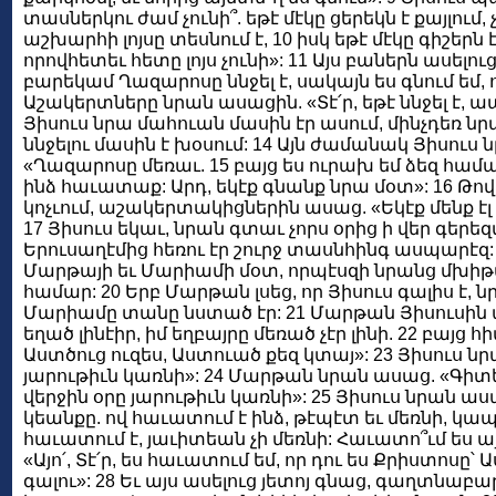
տասներկու ժամ չունի՞. եթէ մէկը ցերեկն է քայլում,
աշխարհի լոյսը տեսնում է, 10 իսկ եթէ մէկը գիշերն է
որովհետեւ հետը լոյս չունի»: 11 Այս բաներն ասելո
բարեկամ Ղազարոսը ննջել է, սակայն ես գնում եմ,
Աշակերտները նրան ասացին. «Տէ՛ր, եթէ ննջել է, 
Յիսուս նրա մահուան մասին էր ասում, մինչդեռ նր
ննջելու մասին է խօսում: 14 Այն ժամանակ Յիսուս
«Ղազարոսը մեռաւ. 15 բայց ես ուրախ եմ ձեզ համար
ինձ հաւատաք: Արդ, եկէք գնանք նրա մօտ»: 16 Թով
կոչւում, աշակերտակիցներին ասաց. «Եկէք մենք էլ
17 Յիսուս եկաւ, նրան գտաւ չորս օրից ի վեր գերե
Երուսաղէմից հեռու էր շուրջ տասնհինգ ասպարէզ: 
Մարթայի եւ Մարիամի մօտ, որպէսզի նրանց մխիթ
համար: 20 Երբ Մարթան լսեց, որ Յիսուս գալիս է, 
Մարիամը տանը նստած էր: 21 Մարթան Յիսուսին աս
եղած լինէիր, իմ եղբայրը մեռած չէր լինի. 22 բայց հիմ
Աստծուց ուզես, Աստուած քեզ կտայ»: 23 Յիսուս ն
յարութիւն կառնի»: 24 Մարթան նրան ասաց. «Գիտ
վերջին օրը յարութիւն կառնի»: 25 Յիսուս նրան ասա
կեանքը. ով հաւատում է ինձ, թէպէտ եւ մեռնի, կապր
հաւատում է, յաւիտեան չի մեռնի: Հաւատո՞ւմ ես ա
«Այո՛, Տէ՛ր, ես հաւատում եմ, որ դու ես Քրիստոսը՝
գալու»: 28 Եւ այս ասելուց յետոյ գնաց, գաղտնաբա