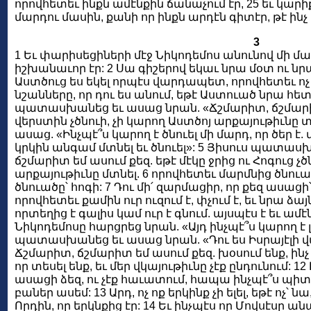
որովհետեւ ինքն ամէնքին ճանաչում էր, 25 եւ կարիք
մարդու մասին, քանի որ ինքն արդէն գիտէր, թէ ինչ 
3
1 Եւ փարիսեցիների մէջ Նիկոդեմոս անունով մի մա
իշխանաւոր էր: 2 Սա գիշերով եկաւ նրա մօտ ու նր
Աստծուց ես եկել որպէս վարդապետ, որովհետեւ ոչ
նշանները, որ դու ես անում, եթէ Աստուած նրա հետ 
պատասխանեց եւ ասաց նրան. «Ճշմարիտ, ճշմարիտ 
վերստին չծնուի, չի կարող Աստծոյ արքայութիւնը տ
ասաց. «Ինչպէ՞ս կարող է ծնուել մի մարդ, որ ծեր է. 
կրկին անգամ մտնել եւ ծնուել»: 5 Յիսուս պատաս
ճշմարիտ եմ ասում քեզ. եթէ մէկը ջրից ու Հոգուց չծ
արքայութիւնը մտնել. 6 որովհետեւ մարմնից ծնուած
ծնուածը՝ հոգի: 7 Դու մի՛ զարմացիր, որ քեզ ասացի՝
որովհետեւ քամին ուր ուզում է, փչում է, եւ նրա ձայն
որտեղից է գալիս կամ ուր է գնում. այսպէս է եւ ամէն
Նիկոդեմոսը հարցրեց նրան. «Այդ ինչպէ՞ս կարող է լի
պատասխանեց եւ ասաց նրան. «Դու ես Իսրայէլի վ
Ճշմարիտ, ճշմարիտ եմ ասում քեզ. խօսում ենք, ինչ ո
որ տեսել ենք, եւ մեր վկայութիւնը չէք ընդունում: 
ասացի ձեզ, ու չէք հաւատում, հապա ինչպէ՞ս պի
բաներ ասեմ: 13 Արդ, ոչ ոք երկինք չի ելել, եթէ ոչ՝ 
Որդին, որ երկնքից էր: 14 Եւ ինչպէս որ Մովսէսը