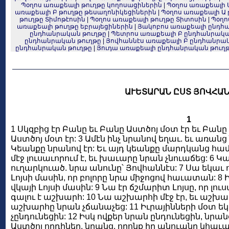
Պօղոս առաքեալի թուղթը կողոսացիներին
|
Պօղոս առաքեալի 
առաքեալի Բ թուղթը թեսաղոնիկեցիներին
|
Պօղոս առաքեալի Ա 
թուղթը Տիմոթէոսին
|
Պօղոս առաքեալի թուղթը Տիտոսին
|
Պօղո
առաքեալի թուղթը եբրայեցիներին
|
Յակոբոս առաքեալի ընդհ
ընդհանրական թուղթը
|
Պետրոս առաքեալի Բ ընդհանրակա
ընդհանրական թուղթը
|
Յովհաննէս առաքեալի Բ ընդհանրա
ընդհանրական թուղթը
|
Յուդա առաքեալի ընդհանրական թուղ
ԱՒԵՏԱՐԱՆ ԸՍՏ ՅՈՎՀԱ
1
1 Սկզբից էր Բանը եւ Բանը Աստծոյ մօտ էր եւ Բանը
Աստծոյ մօտ էր: 3 Ամէն ինչ նրանով եղաւ. եւ առանց նր
Կեանքը նրանով էր: Եւ այդ կեանքը մարդկանց համար
մէջ լուսաւորում է, եւ խաւարը նրան չնուաճեց: 6 Կ
ուղարկուած. նրա անունը՝ Յովհաննէս: 7 Սա եկաւ 
Լոյսի մասին, որ բոլորը նրա միջոցով հաւատան: 8 Ինքը
վկայի Լոյսի մասին: 9 Նա էր ճշմարիտ Լոյսը, որ լու
գալու է աշխարհ: 10 Նա աշխարհի մէջ էր, եւ աշխ
աշխարհը նրան չճանաչեց: 11 Իւրայինների մօտ եկ
չընդունեցին: 12 Իսկ ովքեր նրան ընդունեցին, նրան
Աստծոյ որդիներ, նրանց, որոնք իր անուանը կհաւատ