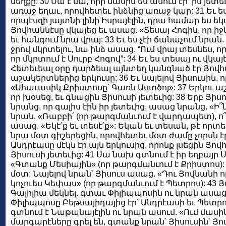
մեղքը: 30 Սա է նա, որի մասին ես ասում էի՝ իմ յետե
առաջ եղաւ, որովհետեւ ինձնից առաջ կար: 31 Եւ ես
որպէսզի յայտնի լինի Իսրայէլին, դրա համար ես եկա
Յովհաննէսը վկայեց եւ ասաց. «Տեսայ Հոգին, որ իջ
եւ հանգում նրա վրայ: 33 Եւ ես չէի ճանաչում նրան
ջրով մկրտելու, նա ինձ ասաց. “Ում վրայ տեսնես, որ 
որ մկրտում է Սուրբ Հոգով”: 34 Եւ ես տեսայ ու վկայ
Հետեւեալ օրը դարձեալ այնտեղ կանգնած էր Յովհա
աշակերտներից երկուսը: 36 Եւ նայելով Յիսուսին, ո
«Ահաւասիկ Քրիստոսը՝ Գառն Աստծոյ»: 37 Երկու ա
որ խօսեց, եւ գնացին Յիսուսի յետեւից: 38 Երբ Յի
նրանց, որ գալիս էին իր յետեւից, ասաց նրանց. «Ի՞
նրան. «Ռաբբի՛ (որ թարգմանւում է վարդապետ), ո՞
ասաց. «Եկէ՛ք եւ տեսէ՛ք»: Եկան եւ տեսան, թէ որտե
նրա մօտ գիշերեցին, որովհետեւ մօտ ժամը չորսն է
Անդրէասը մէկն էր այն երկուսից, որոնք լսեցին Յ
Յիսուսի յետեւից: 41 Սա նախ գտնում է իր եղբայր Ս
«Գտանք Մեսիային» (որ թարգմանւում է Քրիստոս)
մօտ: Նայելով նրան՝ Յիսուս ասաց. «Դու Յովնանի ո
կոչուես Կեփաս» (որ թարգմանւում է Պետրոս): 43 Յ
Գալիլիա մեկնել. գտաւ Փիլիպպոսին ու նրան ասաց. «
Փիլիպպոսը Բեթսայիդայից էր՝ Անդրէասի եւ Պետր
գտնում է Նաթանայէլին ու նրան ասում. «Ում մասին 
մարգարէները գրել են, գտանք նրան՝ Յիսուսին՝ Յ