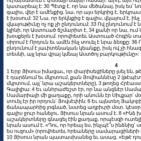
ուրախանում է փեսայի ձայնի համար. արդ, այս ուր
կատարեալ է: 30 Պէտք է, որ նա մեծանայ, իսկ ես՝ նո
գալիս, վեր է ամէնքից. նա, որ այս երկրից է, երկրա
է խօսում: 32 Նա, որ երկնքից է գալիս, վկայում է, ինչ
վկայութիւնը ոչ ոք չի ընդունում: 33 Ով ընդունում
կլինի, որ Աստուած ճշմարիտ է, 34 քանի որ նա, ու
խօսքերն է խօսում. որովհետեւ Աստուած Հոգին տա
սիրում է Որդուն եւ ամէն ինչ տուել է նրա ձեռքը: 36
ընդունում է յաւիտենական կեանքը, իսկ ով չի հնազ
տեսնի, այլ նրա վրայ կմնայ Աստծոյ բարկութիւնը»:
4
1 Երբ Յիսուս իմացաւ, որ փարիսեցիները լսել են,
է դարձնում եւ մկրտում, քան Յովհաննէսը 2 (թէպէտ 
մկրտում, այլ՝ նրա աշակերտները), 3 թողեց Հրէաս
Գալիլիա: 4 Եւ անհրաժեշտ էր, որ նա անցնէր Սամա
Սամարիայի մի քաղաքը, որի անունն էր Սիւքար՝ մօ
տուել էր իր որդուն՝ Յովսէփին: 6 Եւ այնտեղ Յակոբ
ճանապարհից յոգնած, նստեց աղբիւրի մօտ. կէսօր է
գալիս ջուր հանելու. Յիսուս նրան ասում է. 8 «Ինձ 
աշակերտները գնացել էին քաղաք, որպէսզի ուտելի
նրան ասում է. «Դու, որ հրեայ ես, ինչպէ՞ս ինձնից՝
ես ուզում» (որովհետեւ հրեաները սամարացիների հ
10 Յիսուս նրան պատասխանեց եւ ասաց. «Եթէ դու