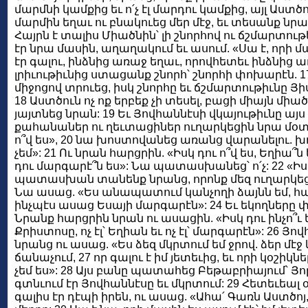
մարմնի կամքից եւ ո՛չ էլ մարդու կամքից, այլ Աստծո
մարմին եղաւ ու բնակուեց մեր մէջ, եւ տեսանք նր
Հայրն է տալիս Միածնին՝ լի շնորհով ու ճշմարտութ
էր նրա մասին, աղաղակում եւ ասում. «Սա է, որի մ
էր գալու, ինձնից առաջ եղաւ, որովհետեւ ինձնից ա
լրիւութիւնից ստացանք շնորհ՝ շնորհի փոխարէն. 1
միջոցով տրուեց, իսկ շնորհը եւ ճշմարտութիւնը Յ
18 Աստծուն ոչ ոք երբեք չի տեսել, բացի միայն միած
յայտնեց նրան: 19 Եւ Յովհաննէսի վկայութիւնը այս
քահանաներ ու ղեւտացիներ ուղարկեցին նրա մօտ,
ո՞վ ես», 20 նա խոստովանեց առանց վարանելու. խ
չեմ»: 21 Ու նրան հարցրին. «Իսկ դու ո՞վ ես, Եղիա՞ն 
դու մարգարէ՞ն ես»: Նա պատասխանեց՝ ո՛չ: 22 «Իսկ
պատասխան տանենք նրանց, որոնք մեզ ուղարկեցին.
Նա ասաց. «Ես անապատում կանչողի ձայնն եմ, հ
ինչպէս ասաց Եսայի մարգարէն»: 24 Եւ եկողները փ
Նրանք հարցրին նրան ու ասացին. «Իսկ դու ինչո՞ւ ե
Քրիստոսը, ոչ էլ՝ Եղիան եւ ոչ էլ՝ մարգարէն»: 2
նրանց ու ասաց. «Ես ձեզ մկրտում եմ ջրով. ձեր մէջ կ
ճանաչում, 27 որ գալու է իմ յետեւից, եւ որի կօշ
չեմ ես»: 28 Այս բանը պատահեց Բեթաբրիայում՝ Յո
գտնւում էր Յովհաննէսը եւ մկրտում: 29 Հետեւեալ 
գալիս էր դէպի իրեն, ու ասաց. «Ահա՛ Գառն Աստծո