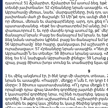
դատում: 51 Ճշմարիտ, ճշմարիտ եմ ասում ձեզ. եթէ
տեսնի յաւիտեան»: 52 Հրեաները նրան ասացին. «Այժ
Աբրահամը մեռաւ, նաեւ՝ մարգարէները, իսկ դու ասո
յաւիտեան մահ չի ճաշակի: 53 Մի՞թէ դու աւելի մեծ 
որ մեռաւ. մեռան եւ մարգարէները. արդ, դու քեզ ո՞ւ
պատասխանեց. «Եթէ ես փառաւորեմ իմ անձը, իմ փառ
փառաւորում է, եւ որի մասին դուք ասում էք, թէ՝ մեր
ճանաչում նրան: Բայց ես ճանաչում եմ նրան. եւ եթ
ձեզ նման ստախօս կլինեմ. բայց ես ճանաչում եմ ն
56 Աբրահամը՝ ձեր հայրը, ցանկացաւ իմ աշխարհ գա
ուրախացաւ»: 57 Հրեաները նրան ասացին. «Դեռ յի
Աբրահամի՞ն ես տեսել»: 58 Յիսուս նրանց ասաց. 
ձեզ. ես ե՛մ, նախքան Աբրահամի լինելը»: 59 Նրանք
վրայ, բայց Յիսուս խոյս տուեց եւ տաճարից ելաւ-գ
9
1 Եւ մինչ անցնում էր, ի ծնէ կոյր մի մարդու տեսա
նրան եւ ասացին. «Ռաբբի՛, մեղքը ո՞ւմն է, որ կոյր է ծ
մօրը»: 3 Յիսուս պատասխանեց. «Ո՛չ դրա մեղքն է եւ ո՛
որպէսզի դրա վրայ Աստծոյ գործերը յայտնի լինեն: 4
է կատարեմ գործերը նրա, ով ինձ ուղարկեց. կգայ գի
գործել: 5 Քանի դեռ աշխարհում եմ, աշխարհի լոյսն 
գետնին եւ թքով կաւ շինեց եւ կաւը ծեփեց կոյրի աչ
«Գնա լուացուի՛ր Սիլովամի աւազանում» (որ թարգ