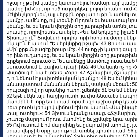
իջայ ոչ թէ իմ կամքը կատարելու համար, այլ՝ կամքը 
կամքը իմ Հօր, որ ինձ ուղարկեց. բոլոր նրանք, ում Հ
մէկին չկորցնեմ, այլ վերջին օրը յարութիւն առնել տա
կամքը. ամէն ոք, ով տեսնի Որդուն եւ հաւատայ ն
կեանք. եւ ես նրան վերջին օրը յարութիւն առնել տ
նրանից, որովհետեւ ասել էր. «Ես եմ երկնքից իջած 
Յիսուսը չէ՞՝ Յովսէփի որդին, որի հօրն ու մօրը մեն
ինչպէ՞ս է ասում. “Ես երկնքից իջայ”»: 43 Յիսու
«Մի՛ քրթմնջացէք իրար մէջ. 44 ոչ ոք չի կարող գալ 
որ ինձ ուղարկեց, եւ ես նրան վերջին օրը յարութի
գրքերում գրուած է. “Եւ ամէնքը Աստծուց ուսանած կլի
եւ ուսանում է, գալիս է դէպի ինձ: 46 Սակայն ոչ ոք Հ
Աստծուց է, նա է տեսել Հօրը: 47 Ճշմարիտ, ճշմարի
է, ունենում է յաւիտենական կեանքը: 48 Ես եմ կենա
անապատում մանանան կերան, սակայն մեռան: 50 Ա
որպէսզի ով որ սրանից ուտի, չմեռնի: 51 Ես եմ կեն
52 եթէ մէկն այս հացից ուտի, յաւիտենապէս կապրի.
մարմինն է, որը ես կտամ, որպէսզի աշխարհը կեան
հետ բուռն կերպով վիճում էին ու ասում. «Սա ինչպէ
տալ՝ ուտելու»: 54 Յիսուս նրանց ասաց. «Ճշմարիտ,
չուտէք մարդու Որդու մարմինը եւ չըմպէք նրա արիւն
55 Ով ուտում է իմ մարմինը եւ ըմպում իմ արիւնը, 
նրան վերջին օրը յարութիւն առնել պիտի տամ, 56
կերակուր է, եւ իմ արիւնը՝ ճշմարիտ ըմպելիք: 57 Ով