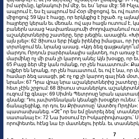
իմ արիւնը, կբնակուի իմ մէջ, եւ ես՝ նրա մէջ: 58 Ինչ
ապրում է, ես էլ ապրում եմ Հօր միջոցով. եւ ով ուտո
միջոցով: 59 Այս է հացը, որ երկնքից է իջած. ոչ այ
հայրերը կերան եւ մեռան. ով այս հացն ուտում է, 
բաներն ասաց Կափառնայումի ժողովարանում ուսու
աշակերտներից շատերը, երբ լսեցին, ասացին. «Խիս
այն լսել»: 62 Յիսուս երբ ինքն իրենից իմացաւ, ո
տրտնջում են, նրանց ասաց. «Այդ ձեզ գայթակղո՞ւմ է
մարդու Որդուն բարձրանալիս այնտեղ, ուր առաջ էր
մարմինը ոչ մի բան չի կարող անել: Այն խօսքը, որ ե
65 Բայց ձեր մէջ կան ոմանք, որ չեն հաւատում»: Քա
ովքեր են նրանք, որ չեն հաւատում, եւ ով է նա, որ 
համար ձեզ ասացի, թէ ոչ ոք չի կարող գալ ինձ մօտ,
նրան»: 67 Դրա վրայ նրա աշակերտներից շատերը յ
հետ չէին շրջում: 68 Յիսուս տասներկու աշակերտնե
ուզում էք գնալ»: 69 Սիմոն Պետրոսը նրան պատասխ
գնանք: Դու յաւիտենական կեանքի խօսքեր ունես: 
ճանաչեցինք, որ դու ես Քրիստոսը՝ Աստծոյ Որդին»:
պատասխանեց. «Չէ՞ որ ես եմ ընտրել ձեզ՝ տասներկ
սատանայ է»: 72 Նա խօսում էր Իսկարիովտացու՝ Ս
որովհետեւ հէնց նա էր մատնելու իրեն. եւ տասներկո
7