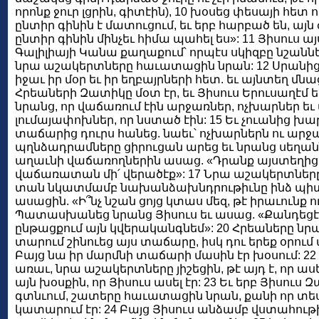
որոնք ջուր լցրին, գիտէին), 10 խօսեց փեսայի հետ
ընտիր գինին է մատուցում, եւ երբ հարբած են, այ
ընտիր գինին մինչեւ հիմա պահել ես»: 11 Յիսուս 
Գալիլիայի Կանա քաղաքում՝ որպէս սկիզբը նշաններ
նրա աշակերտները հաւատացին նրան: 12 Սրանից 
իջաւ իր մօր եւ իր եղբայրների հետ. եւ այնտեղ մնաց
Հրեաների Զատիկը մօտ էր, եւ Յիսուս Երուսաղէմ ե
նրանց, որ վաճառում էին արջառներ, ոչխարներ եւ 
լումայափոխներ, որ նստած էին: 15 Եւ չուանից խա
տաճարից դուրս հանեց. նաեւ՝ ոչխարներն ու արջ
պղնձադրամները ցիրուցան արեց եւ նրանց սեղաննե
աղաւնի վաճառողներին ասաց. «Դրանք այստեղից վե
վաճառատան մի՛ վերածէք»: 17 Նրա աշակերտները յե
տան նկատմամբ նախանձախնդրութիւնը ինձ պիտի
ասացին. «Ի՞նչ նշան ցոյց կտաս մեզ, թէ իրաւունք ո
Պատասխանեց նրանց Յիսուս եւ ասաց. «Քանդեցէ՛ք
ընթացքում այն կվերականգնեմ»: 20 Հրեաները ն
տարում շինուեց այս տաճարը, իսկ դու երեք օրում 
Բայց նա իր մարմնի տաճարի մասին էր խօսում: 22 
առաւ, նրա աշակերտները յիշեցին, թէ այդ է, որ աս
այն խօսքին, որ Յիսուս ասել էր: 23 Եւ երբ Յիսուս
գտնւում, շատերը հաւատացին նրան, քանի որ տեսն
կատարում էր: 24 Բայց Յիսուս անձամբ վստահութ