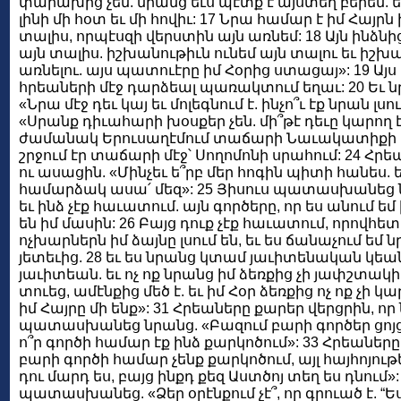
փարախից չեն. նրանց եւս պէտք է այստեղ բերեմ. ե
լինի մի հօտ եւ մի հովիւ: 17 Նրա համար է իմ Հայրն 
տալիս, որպէսզի վերստին այն առնեմ: 18 Այն ինձնից ո
այն տալիս. իշխանութիւն ունեմ այն տալու եւ իշխ
առնելու. այս պատուէրը իմ Հօրից ստացայ»: 19 Ա
հրեաների մէջ դարձեալ պառակտում եղաւ: 20 Եւ ն
«Նրա մէջ դեւ կայ եւ մոլեգնում է. ինչո՞ւ էք նրան լսո
«Սրանք դիւահարի խօսքեր չեն. մի՞թէ դեւը կարող է 
ժամանակ Երուսաղէմում տաճարի Նաւակատիքի տօն է
շրջում էր տաճարի մէջ՝ Սողոմոնի սրահում: 24 Հր
ու ասացին. «Մինչեւ ե՞րբ մեր հոգին պիտի հանես. 
համարձակ ասա՛ մեզ»: 25 Յիսուս պատասխանեց ն
եւ ինձ չէք հաւատում. այն գործերը, որ ես անում եմ
են իմ մասին: 26 Բայց դուք չէք հաւատում, որովհետե
ոչխարներն իմ ձայնը լսում են, եւ ես ճանաչում եմ ն
յետեւից. 28 եւ ես նրանց կտամ յաւիտենական կեանք
յաւիտեան. եւ ոչ ոք նրանց իմ ձեռքից չի յափշտակի:
տուեց, ամէնքից մեծ է. եւ իմ Հօր ձեռքից ոչ ոք չի կ
իմ Հայրը մի ենք»: 31 Հրեաները քարեր վերցրին, որ
պատասխանեց նրանց. «Բազում բարի գործեր ցոյց 
ո՞ր գործի համար էք ինձ քարկոծում»: 33 Հրեան
բարի գործի համար չենք քարկոծում, այլ հայհոյու
դու մարդ ես, բայց ինքդ քեզ Աստծոյ տեղ ես դնում»
պատասխանեց. «Ձեր օրէնքում չէ՞, որ գրուած է. “Ե