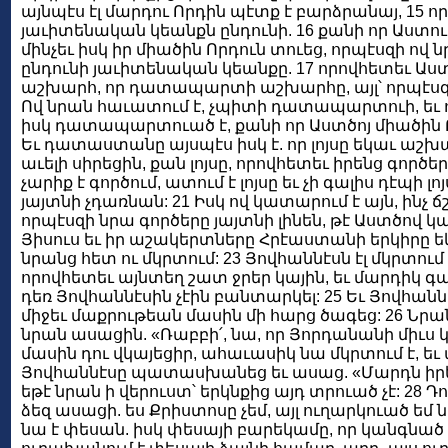
այնպէս էլ մարդու Որդին պէտք է բարձրանայ, 15 ո
յաւիտենական կեանքն ընդունի. 16 քանի որ Աստո
մինչեւ իսկ իր միածին Որդուն տուեց, որպէսզի ով նր
ընդունի յաւիտենական կեանքը. 17 որովհետեւ Աստ
աշխարհ, որ դատապարտի աշխարհը, այլ՝ որպէսզ
Ով նրան հաւատում է, չպիտի դատապարտուի, եւ ո
իսկ դատապարտուած է, քանի որ Աստծոյ միածին 
Եւ դատաստանը այսպէս իսկ է. որ լոյսը եկաւ աշ
աւելի սիրեցին, քան լոյսը, որովհետեւ իրենց գործեր
չարիք է գործում, ատում է լոյսը եւ չի գալիս դէպի լ
յայտնի չդառնան: 21 Իսկ ով կատարում է այն, ինչ ճշ
որպէսզի նրա գործերը յայտնի լինեն, թէ Աստծով կ
Յիսուս եւ իր աշակերտները Հրէաստանի երկիրը եկա
նրանց հետ ու մկրտում: 23 Յովհաննէսն էլ մկրտում 
որովհետեւ այնտեղ շատ ջրեր կային, եւ մարդիկ գալ
դեռ Յովհաննէսին չէին բանտարկել: 25 Եւ Յովհան
միջեւ մաքրութեան մասին մի հարց ծագեց: 26 Նրա
նրան ասացին. «Ռաբբի՛, նա, որ Յորդանանի միւս կո
մասին դու վկայեցիր, ահաւասիկ նա մկրտում է, եւ 
Յովհաննէսը պատասխանեց եւ ասաց. «Մարդն իրենի
եթէ նրան ի վերուստ՝ երկնքից այդ տրուած չէ: 28 Դո
ձեզ ասացի. ես Քրիստոսը չեմ, այլ ուղարկուած եմ 
նա է փեսան. իսկ փեսայի բարեկամը, որ կանգնած 