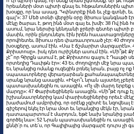
ո՞ւր պիտի գնայ, որ մենք նրան չգտնենք. մի՞թէ հե
հրեաների մօտ պիտի գնայ եւ հեթանոսներին պիտի ո
խօսքը, որ նա ասաց. “Կփնտրէք ինձ եւ չէք գտնի, եւ 
գալ”»: 37 Մեծ տօնի վերջին օրը Յիսուս կանգնած էր
մէկը ծարաւ է, թող ինձ մօտ գայ եւ խմի: 38 Ով ինձ 
ասում, նրա ներսից կենդանի ջրերի գետեր պիտի բխ
մասին, որին ընդունելու էին իրեն հաւատացողները.
որովհետեւ Յիսուս դեռ փառաւորուած չէր: 40 Ժողով
խօսքերը, ասում էին. «Սա է ճշմարիտ մարգարէն». 4
Քրիստոսը». իսկ դեռ ուրիշներ ասում էին. «Մի՞թէ Քր
չէ՞ որ Գիրքն ասում է, թէ Քրիստոս գալու է Դաւթի ս
որտեղից Դաւիթն էր»: 43 Եւ ժողովրդի մէջ նրա 
Եւ նրանցից ոմանք ուզեցին բռնել նրան, բայց ոչ ոք 
սպասաւորները վերադարձան քահանայապետների 
սրանք նրանց ասացին. «Ինչո՞ւ նրան այստեղ չբեր
պատասխանեցին ու ասացին. «Ոչ մի մարդ երբեք այ
մարդը»: 47 Փարիսեցիներն ասացին. «Մի՞թէ դուք էլ է
իշխանաւորներից կամ փարիսեցիներից որեւէ մէկը
խաժամուժ ամբոխից, որ օրէնք չգիտէ եւ նզովեալ է
գիշերով եկել էր նրա մօտ եւ նրանցից մէկն էր, նրա
դատապարտում է մարդուն, եթէ նախ նրանից լսած եւ
գործել նա»: 52 Նրան պատասխանեցին ու ասացին. «
քննի՛ր ու տե՛ս, որ Գալիլիայից մարգարէ դուրս չի գ