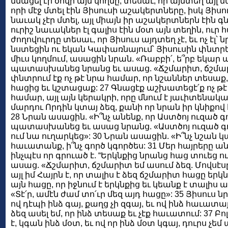
մնացել էր ծովի այն կողմը, տեսաւ, որ այնտեղ այլ ն
որի մէջ մտել էին Յիսուսի աշակերտները, իսկ Յիս
նաւակ չէր մտել, այլ միայն իր աշակերտներն էին գ
ուրիշ նաւակներ էլ գալիս էին մօտ այն տեղին, ուր հա
ժողովուրդը տեսաւ, որ Յիսուս այդտեղ չէ, եւ ոչ է
նստեցին ու եկան Կափառնայում՝ Յիսուսին փնտրել
միւս կողմում, ասացին նրան. «Ռաբբի՛, ե՞րբ եկար ա
պատասխանեց նրանց եւ ասաց. «Ճշմարիտ, ճշմարիտ
փնտրում էք ոչ թէ նրա համար, որ նշաններ տեսաք,
հացից եւ կշտացաք: 27 Գնացէք աշխատեցէ՛ք ոչ թ
համար, այլ այն կերակրի, որը մնում է յաւիտենակ
մարդու Որդին կտայ ձեզ, քանի որ նրան իր կնիքով
28 Նրան ասացին. «Ի՞նչ անենք, որ Աստծոյ ուզած գ
պատասխանեց եւ ասաց նրանց. «Աստծոյ ուզած գո
ում նա ուղարկեց»: 30 Նրան ասացին. «Ի՞նչ նշան կ
հաւատանք, ի՞նչ գործ կգործես: 31 Մեր հայրերը
ինչպէս որ գրուած է. “Երկնքից նրանց հաց տուեց ու
ասաց. «Ճշմարիտ, ճշմարիտ եմ ասում ձեզ. Մովսէսը 
այլ իմ Հայրն է, որ տալիս է ձեզ ճշմարիտ հացը երկ
այն հացը, որ իջնում է երկնքից եւ կեանք է տալիս
«Տէ՛ր, ամէն ժամ տո՛ւր մեզ այդ հացը»: 35 Յիսուս 
ով դէպի ինձ գայ, քաղց չի զգայ, եւ ով ինձ հաւատայ
ձեզ ասել եմ, որ ինձ տեսաք եւ չէք հաւատում: 37 Բո
է, կգան ինձ մօտ, եւ ով որ ինձ մօտ կգայ, դուրս չեմ