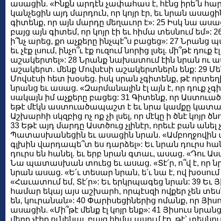
ասացին. «Ինքն արդէն չափահաս է, հէնց իրե՛ն հար
կանչեցին այդ մարդուն, որ կոյր էր, եւ նրան ասացի
գիտենք, որ այն մարդը մեղաւոր է»: 25 Իսկ նա ասաց
բայց այն գիտեմ, որ կոյր էի եւ հիմա տեսնում եմ»:
ի՞նչ արեց, քո աչքերը ինչպէ՞ս բացեց»: 27 Նրան
եւ չէք լսում, ինչո՞ւ էք ուզում նորից լսել. մի՞թէ դուք
աշակերտել»: 28 Նրանք նախատում էին նրան ու ասո
աշակերտ. մենք Մովսէսի աշակերտներն ենք: 29 Մե
Մովսէսի հետ խօսեց. իսկ սրան չգիտենք, թէ որտ
նրանց եւ ասաց. «Զարմանալին էլ այն է, որ դուք չգի
սակայն իմ աչքերը բացեց: 31 Գիտենք, որ Աստուած 
եթէ մէկն աստուածապաշտ է եւ նրա կամքը կատարում
Աշխարհի սկզբից ոչ ոք չի լսել, որ մէկը ի ծնէ կոյր 
33 Եթէ այդ մարդը Աստծուց չլինէր, որեւէ բան անել 
Պատասխանեցին եւ ասացին նրան. «Ամբողջովին մեղ
գլխին վարդապե՞տ ես դարձել»: Եւ նրան դուրս հանե
դուրս են հանել. եւ երբ նրան գտաւ, ասաց. «Դու Աս
Նա պատասխան տուեց եւ ասաց. «Տէ՛ր, ո՞վ է, որ 
նրան ասաց. «Ե՛ւ տեսար նրան, ե՛ւ նա է, ով խօսում 
«Հաւատում եմ, Տէ՛ր»: Եւ երկրպագեց նրան: 39 Ե
համար եկայ այս աշխարհ, որպէսզի ովքեր չեն տեսն
են, կուրանան»: 40 Փարիսեցիներից ոմանք, որ Յիսու
ասացին. «Մի՞թէ մենք էլ կոյր ենք»: 41 Յիսուս նրանց
մեղք չէիք ունենայ, բայց հիմա ասում էք, թէ՝ տեսնում