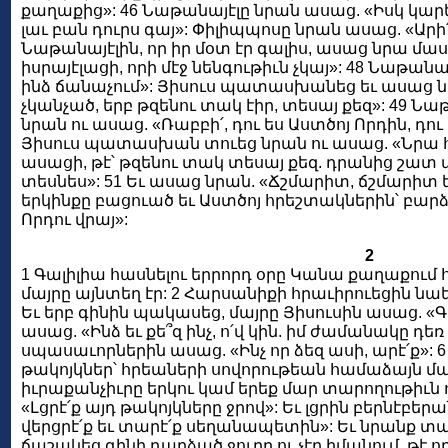
քաղաքից»: 46 Նաթանայէլը նրան ասաց. «Իսկ կարել
լաւ բան դուրս գայ»: Փիլիպպոսը նրան ասաց. «Արի՛
Նաթանայէլին, որ իր մօտ էր գալիս, ասաց նրա մաս
իսրայէլացի, որի մէջ նենգութիւն չկայ»: 48 Նաթան
ինձ ճանաչում»: Յիսուս պատասխանեց եւ ասաց ն
չկանչած, երբ թզենու տակ էիր, տեսայ քեզ»: 49
նրան ու ասաց. «Ռաբբի՛, դու ես Աստծոյ Որդին, դու
Յիսուս պատասխան տուեց նրան ու ասաց. «Նրա հ
ասացի, թէ՝ թզենու տակ տեսայ քեզ. դրանից շատ 
տեսնես»: 51 Եւ ասաց նրան. «Ճշմարիտ, ճշմարիտ 
երկինքը բացուած եւ Աստծոյ հրեշտակներին՝ բարձ
Որդու վրայ»:
2
1 Գալիլիա հասնելու երրորդ օրը Կանա քաղաքում 
մայրը այնտեղ էր: 2 Հարսանիքի հրաւիրուեցին նաե
Եւ երբ գինին պակասեց, մայրը Յիսուսին ասաց. «Գի
ասաց. «Ինձ եւ քե՞զ ինչ, ո՛վ կին. իմ ժամանակը դեռ
սպասաւորներին ասաց. «Ինչ որ ձեզ ասի, արէ՛ք»: 6
թակոյկներ՝ հրեաների սովորութեան համաձայն մա
իւրաքանչիւրը երկու կամ երեք մար տարողութիւն ո
«Լցրէ՛ք այդ թակոյկները ջրով»: Եւ լցրին բերնէբեր
վերցրէ՛ք եւ տարէ՛ք սեղանապետին»: Եւ նրանք տ
ճաշակեց գինի դարձած ջուրը ու չէր իմանում, թէ 