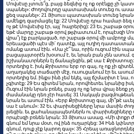
Մովսէսը չտուե՞ց, բայց ձեզնից ոչ ոք օրէնքը չի կատա
սպանել»: Ժողովուրդը պատասխան տուեց ու ասաց. «Ք
քեզ սպանել»: 21 Յիսուս պատասխան տուեց նրանց 
ամէնքդ զարմացել էք: 22 Մովսէսը դրա համար ձեզ 
ոչ թէ Մովսէսից էր, այլ՝ հայրերից): 23 Եւ շաբաթ օ
եթէ մարդը շաբաթ օրով թլփատւում է, որպէսզի Մո
վրա՞յ էք բարկացած, որ շաբաթ օրով մի ամբողջ մա
երեւացածի պէս մի՛ դատէք, այլ ուղիղ դատաստան
ոմանք ասում էին. «Սա չէ՞ նա, որին ուզում էին սպ
բացայայտօրէն խօսում է, եւ նրան բան չեն ասում. 
իշխանաւորներն էլ ճանաչեցին, թէ սա է Քրիստոսը:
որտեղից է. իսկ Քրիստոս երբ որ գայ, ոչ ոք չի գիտեն
աղաղակեց տաճարի մէջ, ուսուցանում էր եւ ասում. 
որտեղից եմ. ինքս ինձ չեմ եկել, այլ ճշմարիտ է նա, 
չգիտէք: 29 Ես գիտեմ նրան, որովհետեւ նրանից իսկ 
Ուզում էին նրան բռնել, բայց ոչ ոք նրա վրայ ձեռք 
ժամանակը դեռ չէր հասել: 31 Սակայն բազմութե
նրան եւ ասում էին. «Երբ Քրիստոսը գայ, մի՞թէ աւ
սա է անում»: 32 Եւ փարիսեցիները նրա մասին ժող
լսեցին. եւ քահանայապետներն ու փարիսեցիները
որպէսզի բռնեն նրան: 33 Յիսուս ասաց. «Մի փոքր
գնում եմ նրա մօտ, ով ինձ ուղարկեց: 34 Ինձ կփնտրէք
գնում, դուք չէք կարող գալ»: 35 Հրեայ առաջնորդնե