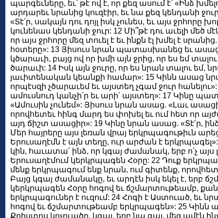
պարգեւները, եւ՝ թէ ով է, որ քեզ ասում է՝ «Ինձ խմել
արդարեւ նրանից կուզէիր, եւ նա քեզ կենդանի ջու
«Տէ՛ր, սակայն դու դոյլ իսկ չունես, եւ այս ջրհորը խ
կունենաս կենդանի ջուր: 12 Մի՞թէ դու աւելի մեծ մէ
որ այս ջրհորը մեզ տուել է եւ ինքն էլ խմել է սրանից
հօտերը»: 13 Յիսուս նրան պատասխանեց եւ ասաց. 
կծարաւի, բայց ով որ խմի այն ջրից, որ ես եմ տալ
ծարաւի: 14 Իսկ այն ջուրը, որ ես նրան տալու եմ, ն
յաւիտենական կեանքի համար»: 15 Կինն ասաց նրան. 
որպէսզի չծարաւեմ եւ այստեղ չգամ ջուր հանելու»
ամուսնուդ կանչի՛ր եւ արի՛ այստեղ»: 17 Կինը պ
«Ամուսին չունեմ»: Յիսուս նրան ասաց. «Լաւ ասացիր
որովհետեւ հինգ մարդ ես փոխել եւ ում հետ որ այժմ
այդ ճիշտ ասացիր»: 19 Կինը նրան ասաց. «Տէ՛ր, ինձ 
Մեր հայրերը այս լեռան վրայ երկրպագութիւն արեցի
Երուսաղէմն է այն տեղը, ուր արժան է երկրպագել»:
կին, հաւատա՛ ինձ, որ կգայ ժամանակ, երբ ո՛չ այս լե
Երուսաղէմում կերկրպագեն Հօրը: 22 Դուք երկրպագո
մենք երկրպագում ենք նրան, ում գիտենք, որովհետ
Բայց կգայ ժամանակը, եւ արդէն իսկ եկել է, երբ 
կերկրպագեն Հօրը հոգով եւ ճշմարտութեամբ, քանի
երկրպագուներ է ուզում: 24 Հոգի է Աստուած, եւ 
հոգով եւ ճշմարտութեամբ երկրպագեն»: 25 Կինն ա
Քրիստոս կոչուածը, կգայ. երբ նա գայ, մեզ ամէն ի