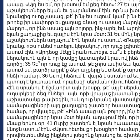
ասաց. «Այդ ես եմ, որ խօսում եմ քեզ հետ»: 27 Եւ ա
աշակերտները եկան եւ զարմանում էին, որ նա խօսո
նրանցից ոչ ոք չասաց, թէ՝ ի՞նչ ես ուզում, կամ՝ ի՞ն
թողեց իր սափորը եւ քաղաք գնաց ու ասաց մարդկա
մարդու, որ ինձ ասաց այն բոլորը, ինչ արել եմ. ար
ելան քաղաքից եւ գալիս էին նրա մօտ: 31 Եւ մինչ նր
աշակերտներն աղաչում էին նրան ու ասում. «Ռաբբի
նրանց. «Ես ունեմ ուտելու կերակուր, որ դուք չգիտ
ասում էին. «Արդեօք մէկը նրան ուտելու բա՞ն է բերե
կերակուրն այն է, որ կամքը կատարեմ նրա, ով ինձ
գործը: 35 Չէ՞ որ դուք էք ասում, թէ չորս ամիս եւս կ
ասում եմ. բարձրացրէ՛ք ձեր աչքերը եւ տեսէ՛ք արտ
հնձի համար: 36 Եւ ով հնձում է, վարձ է ստանում
պտուղ է կուտակում, որպէսզի սերմանողն ու հնձ
Հէնց սրանով է ճշմարիտ այն խօսքը, թէ՝ այլ է սերման
ուղարկեցի ձեզ հնձելու այն, որի վրայ աշխատանք 
աշխատանք թափեցին, իսկ դուք նրանց վաստակի մ
սամարացիների այդ քաղաքից շատերը հաւատացին
համար, որ վկայեց, թէ՝ «Ինձ ասաց այն բոլորը, ինչ ես
սամարացիները նրա մօտ եկան, աղաչում էին, որ ի
մնաց երկու օր: 41 Ուրիշ շատերն էլ նրան հաւատա
կնոջն ասում էին. «Այսուհետեւ քո խօսքերի համար 
որովհետեւ մենք ինքներս լսեցինք նրանից եւ գիտե