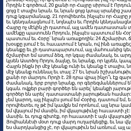
Որդին է գործում, 20 քանի որ Հայրը սիրում է Որդուն
ցոյց է տալիս նրան. եւ նրան ցոյց կտայ սրանից շատ
դուք կզարմանաք. 21 որովհետեւ ինչպէս որ Հայրը յ
եւ կենդանացնում է, նոյնպէս եւ Որդին կենդանացնո
Հայրը ոչ մէկին չի դատում, այլ ամէն դատաստան տո
ամէնքը պատուեն Որդուն, ինչպէս պատւում են Հօրը
պատւում եւ Հօրը՝ նրան առաքողին: 24 Ճշմարիտ, ճ
խօսքը լսում է եւ հաւատում է նրան, ով ինձ առաքե
կեանքը եւ չի դատապարտւում, այլ մահուանից կե
ճշմարիտ եմ ասում ձեզ, որ կգայ ժամանակ, եւ արդէն
կլսեն Աստծոյ Որդու ձայնը, եւ նրանք, որ կլսեն, կա
Հայրն ինքն իր մէջ կեանք ունի եւ կեանք է տալիս, ն
մէջ կեանք ունենալ եւ տալ: 27 Եւ նրան իշխանու
քանի որ մարդու Որդի է. 28 դրա վրայ ինչո՞ւ էք զա
ժամանակ, երբ բոլոր նրանք, որ գերեզմաններում են,
կգան. ովքեր բարի գործեր են արել՝ կեանքի յարու
գործեր են արել՝ դատաստանի յարութեան համար: 30
չեմ կարող, այլ ինչպէս լսում եմ Հօրից, դատում ե
որովհետեւ ոչ թէ իմ կամքն եմ որոնում, այլ նրա կամ
եմ վկայում իմ մասին, իմ վկայութիւնը հաւաստի չէ: 3
մասին. եւ դուք գիտէք, որ հաւաստի է այն վկայութի
Յովհաննէսի մօտ դուք մարդ ուղարկեցիք, եւ նա վկ
ես մարդկանցից չէ, որ վկայութիւն եմ առնում, այլ այ