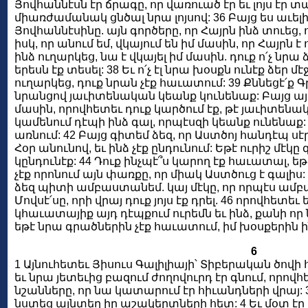
Յովհաննէսն էր ճրագը, որ վառուած էր եւ լոյս էր տ
միառժամանակ ցնծալ նրա լոյսով: 36 Բայց ես աւելի
Յովհաննէսինը. այն գործերը, որ Հայրն ինձ տուեց,
իսկ, որ անում եմ, վկայում են իմ մասին, որ Հայրն է 
ինձ ուղարկեց, նա է վկայել իմ մասին. դուք ո՛չ նրա ձա
երեսն էք տեսել: 38 Եւ ո՛չ էլ նրա խօսքն ունէք ձեր 
ուղարկեց, դուք նրան չէք հաւատում: 39 Քննեցէ՛ք Գ
նրանցով յաւիտենական կեանք կունենաք: Բայց այդ
մասին, որովհետեւ դուք կարծում էք, թէ յաւիտենակա
կամենում դէպի ինձ գալ, որպէսզի կեանք ունենաք
առնում: 42 Բայց գիտեմ ձեզ, որ Աստծոյ հանդէպ սէր չ
Հօր անունով, եւ ինձ չէք ընդունում: Եթէ ուրիշ մէկը
կընդունէք: 44 Դուք ինչպէ՞ս կարող էք հաւատալ, ե
չէք որոնում այն փառքը, որ միակ Աստծուց է գալիս: 
ձեզ պիտի ամբաստանեմ. կայ մէկը, որ որպէս ամբ
Մովսէ՛սը, որի վրայ դուք յոյս էք դրել. 46 որովհետ
կհաւատայիք այդ դէպքում ուրեմն եւ ինձ, քանի որ ն
եթէ նրա գրածներին չէք հաւատում, իմ խօսքերին
6
1 Այնուհետեւ Յիսուս Գալիլիայի՝ Տիբերական ծով
եւ նրա յետեւից բազում ժողովուրդ էր գնում, որովհ
նշանները, որ նա կատարում էր հիւանդների վրայ: 
նստեց այնտեղ իր աշակերտների հետ: 4 Եւ մօտ էր