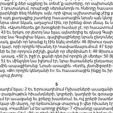
ձրացրէ՛ք ձեր աչքերը եւ տեսէ՛ք արտերը, որ սպիտակել 
 կուտակում, որպէսզի սերմանողն ու հնձողը հաւասա
Ես ուղարկեցի ձեզ հնձելու այն, որի վրայ աշխատանք չ
 այդ քաղաքից շատերը հաւատացին նրան այն կնոջ խօ
ը նրա մօտ եկան, աղաչում էին, որ իրենց մօտ մնայ. եւ 
ն. «Այսուհետեւ քո խօսքերի համար չէ, որ հաւատում 
Եւ երկու օր յետոյ նա ելաւ այնտեղից եւ գնաց Գալիլիա
բ նա Գալիլիա եկաւ, գալիլիացիները նրան ընդունեցին
կ, քանի որ նրանք էլ էին եկել տօնին: 46 Յիսուս դա
ր, որի որդին հիւանդ էր Կափառնայումում: 47 Երբ ն
ի եւ իր որդուն բժշկի, քանի որ մերձիմահ է: 48 Յիս
ց. «Տէ՛ր, իջի՛ր, քանի դեռ իմ որդին չի մեռել»: 50 Յ
1 Եւ մինչդեռ նա իջնում էր, նրա ծառաներն ընդառաջ
մին ապաքինուեց: Նրան ասացին. «Երէկ, յետմիջօրէի ժ
աց. «Քո որդին կենդանի է»: Եւ հաւատացին ինքը եւ ի
ուց յետոյ:
5
ւսաղէմ ելաւ: 2 Եւ Երուսաղէմում Ոչխարների աւազանի
 բազմութիւն հիւանդների, կոյրերի, կաղերի եւ գօսաց
էր աւազանը եւ ջրերը խառնում. եւ ով ջրերի խառնու
ար մի մարդ, որ երեսունութ տարուց ի վեր հիւանդ էր
. «Կամենո՞ւմ ես առողջ լինել»: 7 Հիւանդը պատասխան