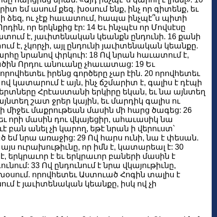
 եմ ասում քեզ. խօսում ենք, ինչ որ գիտենք, եւ
սացի ձեզ, ու չէք հաւատում, հապա ինչպէ՞ս պիտի
Որդին, որ երկնքից էր: 14 Եւ ինչպէս որ Մովսէսը
տում է, յաւիտենական կեանքն ընդունի. 16 քանի
մ է, չկորչի, այլ ընդունի յաւիտենական կեանքը.
հը նրանով փրկուի: 18 Ով նրան հաւատում է,
ծին Որդու անուանը չհաւատաց: 19 Եւ
որովհետեւ իրենց գործերը չար էին. 20 որովհետեւ
կ ով կատարում է այն, ինչ ճշմարիտ է, գալիս է դէպի
շակերտները Հրէաստանի երկիրը եկան, եւ նա այնտեղ
 այնտեղ շատ ջրեր կային, եւ մարդիկ գալիս ու
յի միջեւ մաքրութեան մասին մի հարց ծագեց: 26
եւ որի մասին դու վկայեցիր, ահաւասիկ նա
 բան անել չի կարող, եթէ նրան ի վերուստ՝
ած եմ նրա առաջից: 29 Ով հարս ունի, նա է փեսան.
յս ուրախութիւնը, որ իմն է, կատարեալ է: 30
ց է, երկրաւոր է եւ երկրաւոր բաների մասին է
նդունում: 33 Ով ընդունում է նրա վկայութիւնը,
 խօսում. որովհետեւ Աստուած Հոգին տալիս է
ւնում է յաւիտենական կեանքը, իսկ ով չի