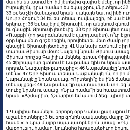
մասին ես ասում էի՝ իմ յետեւից գալիս է մէկը, որ 
Իսրայէլին, դրա համար ես եկայ ջրով մկրտելու»: 32
33 Եւ ես չէի ճանաչում նրան. սակայն նա, ով ինձ ուղ
Սուրբ Հոգով”: 34 Եւ ես տեսայ ու վկայեցի, թէ սա
երկուսը: 36 Եւ նայելով Յիսուսին, որ անցնում գնո
եւ գնացին Յիսուսի յետեւից: 38 Երբ Յիսուս յետ դա
«Ռաբբի՛ (որ թարգմանւում է վարդապետ), ո՞ւր է քո
օրը նրա մօտ գիշերեցին, որովհետեւ մօտ ժամը չորս
գնացին Յիսուսի յետեւից: 41 Սա նախ գտնում է իր
տարաւ Յիսուսի մօտ: Նայելով նրան՝ Յիսուս ասաց.
Յիսուս որոշեց Գալիլիա մեկնել. գտաւ Փիլիպպոսին
45 Փիլիպպոսը գտնում է Նաթանայէլին ու նրան ասու
որդուն, Նազարէթ քաղաքից»: 46 Նաթանայէլը նրան 
տե՛ս»: 47 Երբ Յիսուս տեսաւ Նաթանայէլին, որ իր մ
Նաթանայէլը նրան ասաց. «Որտեղի՞ց ես ինձ ճանաչ
տեսայ քեզ»: 49 Նաթանայէլը պատասխան տուեց նրա
տուեց նրան ու ասաց. «Նրա համա՞ր ես հաւատում,
նրան. «Ճշմարիտ, ճշմարիտ եմ ասում ձեզ. պիտի տե
1 Գալիլիա հասնելու երրորդ օրը Կանա քաղաքում հ
աշակերտները: 3 Եւ երբ գինին պակասեց, մայրը Յիսո
հասել»: 5 Նրա մայրը սպասաւորներին ասաց. «Ինչ 
մաքրուելու համար. նրանցից իւրաքանչիւրը երկու կ