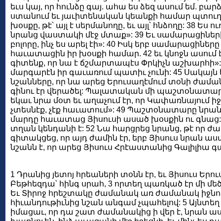
եւս կայ, որ հունձը գայ. ահա ես ձեզ ասում եմ. բար
ստանում եւ յաւիտենական կեանքի համար պտուղ է
խօսքը, թէ՝ այլ է սերմանողը, եւ այլ՝ հնձողը: 38 
նրանց վաստակի մէջ մտաք»: 39 Եւ սամարացիների
բոլորը, ինչ ես արել էի»: 40 Իսկ երբ սամարացիներ
հաւատացին իր խօսքի համար. 42 եւ կնոջն ասում էի
գիտենք, որ նա է ճշմարտապէս Փրկիչն աշխարհի»: 43 
մարգարէն իր գաւառում պատիւ չունի: 45 Սակայն եր
նշանները, որ նա արեց Երուսաղէմում տօնի ժամանա
գինու էր վերածել: Պալատական մի պաշտօնատար կա
եկաւ նրա մօտ եւ աղաչում էր, որ Կափառնայում իջն
չտեսնէք, չէք հաւատում»: 49 Պաշտօնատարը նրան ասա
մարդը հաւատաց Յիսուսի ասած խօսքին ու գնաց: 5
տղան կենդանի է: 52 Նա հարցրեց նրանց, թէ որ ժա
գիտակցեց, որ այդ ժամին էր, երբ Յիսուս նրան աս
նշանն է, որ արեց Յիսուս Հրէաստանից Գալիլիա գալ
1 Դրանից յետոյ հրեաների տօնն էր, եւ Յիսուս Երո
Բեթհեզդա՝ հինգ սրահ, 3 որտեղ պառկած էր մի մեծ
Եւ Տիրոջ հրեշտակը ժամանակ առ ժամանակ իջնում 
հիւանդութիւնից նշան անգամ չպահելով: 5 Այնտեղ կ
իմացաւ, որ դա շատ ժամանակից ի վեր է, նրան ասաց