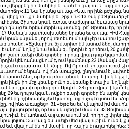
նդաղում եմ, մէկ ուրիշն ինձնից աւելի առաջ է իջնում»:
աւ, վերցրեց իր մահիճը եւ ման էր գալիս. եւ այդ օրը
 մահիճդ»: 11 Նա նրանց ասաց. «Նա, որ ինձ բժշկեց, նա
՝ վերցրո՛ւ քո մահիճը եւ շրջի՛ր»: 13 Իսկ բժշկուածը չ
ուհետեւ Յիսուս նրան գտաւ տաճարում եւ ասաց նրան.
ը գնաց եւ հրեաներին պատմեց, թէ՝ Յիսուս էր, որ ինձ
 17 Սակայն պատասխանեց նրանց եւ ասաց. «Իմ Հայրը մ
ն նրան սպանել, որովհետեւ ոչ միայն չէր պահում շաբա
ց նրանց. «Ճշմարիտ, ճշմարիտ եմ ասում ձեզ. մարդու Ո
 է անում, նոյնը նրա նման եւ Որդին է գործում, 20 քանի
նից շատ աւելի մեծ գործեր, որոնց վրայ դուք կզարման
 Որդին կենդանացնում է, ում կամենայ: 22 Սակայն Հա
 ինչպէս պատւում են Հօրը: Ով Որդուն չի պատւում, չ
ւ հաւատում է նրան, ով ինձ առաքեց, ընդունում է յա
սում ձեզ, որ կգայ ժամանակ, եւ արդէն իսկ եկել է, ե
րն ինքն իր մէջ կեանք ունի եւ կեանք է տալիս, նոյնպէ
ելու, քանի որ մարդու Որդի է. 28 դրա վրայ ինչո՞ւ 
յնը 29 եւ դուրս կգան. ովքեր բարի գործեր են արել՝ 
ձնից ոչինչ անել չեմ կարող, այլ ինչպէս լսում եմ Հ
քը, ով ինձ առաքեց»: 31 «Եթէ ես եմ վկայում իմ մասին, 
 այն վկայութիւնը, որ նա վկայեց իմ մասին: 33 Յովհա
ութիւն եմ առնում, այլ այս ասում եմ, որ դուք փրկուէք
 լոյսով: 36 Բայց ես աւելի մեծ վկայութիւն ունեմ, ք
 եմ, վկայում են իմ մասին, որ Հայրն է ուղարկել ինձ: 3