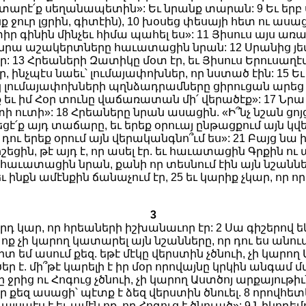
եւ տարէ՛ք սեղանապետին»: Եւ նրանք տարան: 9 Եւ եր
ք ջուր լցրին, գիտէին), 10 խօսեց փեսայի հետ ու ասա
իր գինին մինչեւ հիմա պահել ես»: 11 Յիսուս այս ա
ու նրա աշակերտները հաւատացին նրան: 12 Սրանից յետ
ր: 13 Հրեաների Զատիկը մօտ էր, եւ Յիսուս Երուսաղէմ
, ինչպէս նաեւ՝ լումայափոխներ, որ նստած էին: 15 
սկ լումայափոխների պղնձադրամները ցիրուցան արեց ե
ւ իմ Հօր տունը վաճառատան մի՛ վերածէք»: 17 Նրա ա
ի»: 18 Հրեաները նրան ասացին. «Ի՞նչ նշան ցոյց կ
է՛ք այդ տաճարը, եւ երեք օրուայ ընթացքում այն կ
ու երեք օրում այն վերականգնո՞ւմ ես»: 21 Բայց նա 
ին, թէ այդ է, որ ասել էր. եւ հաւատացին Գրքին ու այ
հաւատացին նրան, քանի որ տեսնում էին այն նշաններ
նքն ամէնքին ճանաչում էր, 25 եւ կարիք չկար, որ որ
3
րդ կար, որ հրեաների իշխանաւոր էր: 2 Սա գիշերով ե
ք չի կարող կատարել այն նշանները, որ դու ես անում,
մ ասում քեզ. եթէ մէկը վերստին չծնուի, չի կարող Ա
ծեր է. մի՞թէ կարելի է իր մօր որովայնը կրկին անգամ
 ջրից ու Հոգուց չծնուի, չի կարող Աստծոյ արքայութի
որ քեզ ասացի՝ պէտք է ձեզ վերստին ծնուել. 8 որովհետեւ
 այսպէս է եւ ամէն ոք, որ Հոգուց է ծնուած»: 9 Նիկոդեմ