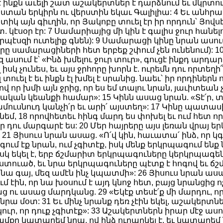
թէ ինքն աւելի շատ աշակերտներ է դարձնում եւ մկրտում
էաստան երկիրն ու վերստին եկաւ Գալիլիա: 4 Եւ անհրա
իկ այն գիւղին, որ Յակոբը տուել էր իր որդուն՝ Յովս
էսօր էր: 7 Սամարիայից մի կին է գալիս ջուր հանելու
պէսզի ուտելիք գնեն): 9 Սամարացի կինը նրան ասում է
աները սամարացիների հետ երբեք շփում չեն ունենում)
զ ասում է՝ «Ինձ խմելու ջուր տուր», գուցէ ինքդ արդա
 իսկ չունես, եւ այս ջրհորը խորն է. ուրեմն դու որտեղի
զ տուել է եւ ինքն էլ խմել է սրանից. նաեւ՝ իր որդին
ով որ խմի այն ջրից, որ ես եմ տալու նրան, յաւիտեան 
նական կեանքի համար»: 15 Կինն ասաց նրան. «Տէ՛ր, տո
 ամուսնուդ կանչի՛ր եւ արի՛ այստեղ»: 17 Կինը պատաս
եմ, 18 որովհետեւ հինգ մարդ ես փոխել եւ ում հետ որ
 որ դու մարգարէ ես: 20 Մեր հայրերը այս լեռան վրայ ե
1 Յիսուս նրան ասաց. «Ո՛վ կին, հաւատա՛ ինձ, որ կգայ
ում էք նրան, ում չգիտէք, իսկ մենք երկրպագում ենք
իսկ եկել է, երբ ճշմարիտ երկրպագուները կերկրպագեն
է Աստուած, եւ նրա երկրպագուները պէտք է հոգով եւ 
նա գայ, մեզ ամէն ինչ կպատմի»: 26 Յիսուս նրան ասաց.
ն, որ նա խօսում է այդ կնոջ հետ, բայց նրանցից ոչ ոք
 ու ասաց մարդկանց. 29 «Եկէք տեսէ՛ք մի մարդու, որ ի
նրա մօտ: 31 Եւ մինչ նրանք դեռ չէին եկել, աշակերտնե
ուր, որ դուք չգիտէք»: 33 Աշակերտներն իրար մէջ ասում
ամքը կատարեմ նրա, ով ինձ ուղարկել է, եւ կատարեմ նր