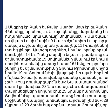
1 Սկզբից էր Բանը եւ Բանը Աստծոյ մօտ էր եւ Բանը Ա
4 Կեանքը նրանով էր: Եւ այդ կեանքը մարդկանց համա
ուղարկուած. նրա անունը՝ Յովհաննէս: 7 Սա եկաւ որպ
որ վկայի Լոյսի մասին: 9 Նա էր ճշմարիտ Լոյսը, որ
սակայն աշխարհը նրան չճանաչեց: 11 Իւրայինների 
տուեց լինելու Աստծոյ որդիներ, նրանց, որոնք իր ա
ծնուեցին: 14 Եւ Բանը մարմին եղաւ ու բնակուեց մ
ճշմարտութեամբ: 15 Յովհաննէսը վկայում էր նրա մա
որովհետեւ ինձնից առաջ կար»: 16 Մենք բոլորս նրա
շնորհը եւ ճշմարտութիւնը Յիսուս Քրիստոսի միջոցով
նրան: 19 Եւ Յովհաննէսի վկայութիւնը այս է. երբ
ո՞վ ես», 20 նա խոստովանեց առանց վարանելու. խոստ
չեմ»: «Իսկ դու մարգարէ՞ն ես»: Նա պատասխանեց՝ ո
ասում քո մասին»: 23 Նա ասաց. «Ես անապատում կ
փարիսեցիների կողմից էին: 25 Նրանք հարցրին նրան ո
Յովհաննէսը պատասխան տուեց նրանց ու ասաց. «Ես ձե
կօշիկների կապերը արձակելու արժանի չեմ ես»: 28
մկրտում: 29 Հետեւեալ օրը նա տեսաւ Յիսուսին, որ