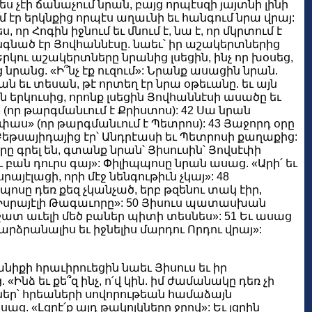
 ես չէի ճանաչում նրան, բայց որպէսզի յայտնի լինի
ւմ էր երկնքից որպէս աղաւնի եւ հանգում նրա վրայ:
 որ Հոգին իջնում եւ մնում է, նա է, որ մկրտում է
կանգնած էր Յովհաննէսը. նաեւ՝ իր աշակերտներից
 Երկու աշակերտները նրանից լսեցին, ինչ որ խօսեց,
ց նրանց. «Ի՞նչ էք ուզում»: Նրանք ասացին նրան.
ան եւ տեսան, թէ որտեղ էր նրա օթեւանը. եւ այն
ն երկուսից, որոնք լսեցին Յովհաննէսի ասածը եւ
 (որ թարգմանւում է Քրիստոս): 42 Սա նրան
եփաս» (որ թարգմանւում է Պետրոս): 43 Յաջորդ օրը
 Բեթսայիդայից էր՝ Անդրէասի եւ Պետրոսի քաղաքից:
րը գրել են, գտանք նրան՝ Յիսուսին՝ Յովսէփի
 բան դուրս գայ»: Փիլիպպոսը նրան ասաց. «Արի՛ եւ
այէլացի, որի մէջ նենգութիւն չկայ»: 48
սը դեռ քեզ չկանչած, երբ թզենու տակ էիր,
ս Իսրայէլի Թագաւորը»: 50 Յիսուս պատասխան
 շատ աւելի մեծ բաներ պիտի տեսնես»: 51 Եւ ասաց
րձրանալիս եւ իջնելիս մարդու Որդու վրայ»:
նիքի հրաւիրուեցին նաեւ Յիսուս եւ իր
Ինձ եւ քե՞զ ինչ, ո՛վ կին. իմ ժամանակը դեռ չի
յկներ՝ հրեաների սովորութեան համաձայն
ց. «Լցրէ՛ք այդ թակոյկները ջրով»: Եւ լցրին