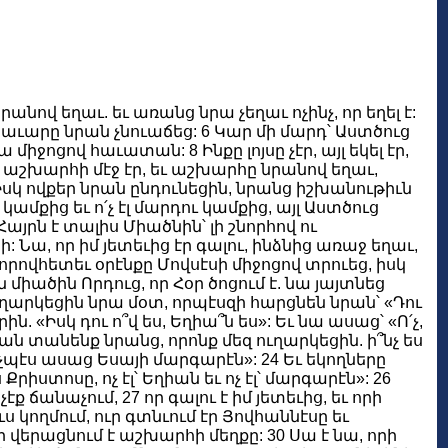
րանով եղաւ. եւ առանց նրա չեղաւ ոչինչ, որ եղել է:
ւ խաւարը նրան չնուաճեց: 6 Կար մի մարդ՝ Աստծուց
միջոցով հաւատան: 8 Ինքը լոյսը չէր, այլ եկել էր,
Նա աշխարհի մէջ էր, եւ աշխարհը նրանով եղաւ,
Իսկ ովքեր նրան ընդունեցին, նրանց իշխանութիւն
կամքից եւ ո՛չ էլ մարդու կամքից, այլ Աստծուց
այրն է տալիս Միածնին՝ լի շնորհով ու
 Նա, որ իմ յետեւից էր գալու, ինձնից առաջ եղաւ,
որովհետեւ օրէնքը Մովսէսի միջոցով տրուեց, իսկ
 միածին Որդուց, որ Հօր ծոցում է. նա յայտնեց
ւղարկեցին նրա մօտ, որպէսզի հարցնեն նրան՝ «Դու
 «Իսկ դու ո՞վ ես, Եղիա՞ն ես»: Եւ նա ասաց՝ «Ո՛չ,
ան տանենք նրանց, որոնք մեզ ուղարկեցին. ի՞նչ ես
չպէս ասաց Եսայի մարգարէն»: 24 Եւ եկողները
րիստոսը, ոչ էլ՝ Եղիան եւ ոչ էլ՝ մարգարէն»: 26
 ճանաչում, 27 որ գալու է իմ յետեւից, եւ որի
կողմում, ուր գտնւում էր Յովհաննէսը եւ
ր վերացնում է աշխարհի մեղքը: 30 Սա է նա, որի