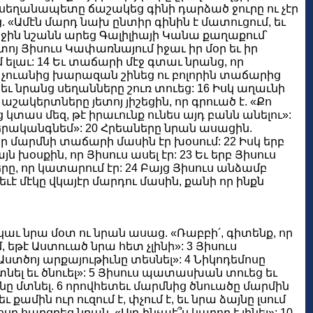
բ սեղանապետը ճաշակեց գինի դարձած ջուրը ու չէր
ց. «Ամէն մարդ նախ ընտիր գինին է մատուցում, եւ
ռաջին նշանն արեց Գալիլիայի Կանա քաղաքում՝
ոյ Յիսուս Կափառնայում իջաւ իր մօր եւ իր
 ելաւ: 14 Եւ տաճարի մէջ գտաւ նրանց, որ
Եւ չուանից խարազան շինեց ու բոլորին տաճարից
ւ նրանց սեղանները շուռ տուեց: 16 Իսկ աղաւնի
շակերտները յետոյ յիշեցին, որ գրուած է. «Քո
տաս մեզ, թէ իրաւունք ունես այդ բանն անելու»:
վերականգնեմ»: 20 Հրեաները նրան ասացին.
իր մարմնի տաճարի մասին էր խօսում: 22 Իսկ երբ
ն խօսքին, որ Յիսուս ասել էր: 23 Եւ երբ Յիսուս
ը, որ կատարում էր: 24 Բայց Յիսուս անձամբ
եւէ մէկը վկայէր մարդու մասին, քանի որ ինքն
կաւ նրա մօտ ու նրան ասաց. «Ռաբբի՛, գիտենք, որ
 եթէ Աստուած նրա հետ չլինի»: 3 Յիսուս
ստծոյ արքայութիւնը տեսնել»: 4 Նիկոդեմոսը
 մտնել եւ ծնուել»: 5 Յիսուս պատասխան տուեց եւ
ւնը մտնել. 6 որովհետեւ մարմնից ծնուածը մարմին
 քամին ուր ուզում է, փչում է, եւ նրա ձայնը լսում
ոսը հարցրեց նրան. «Այդ ինչպէ՞ս կարող է լինել»: 10