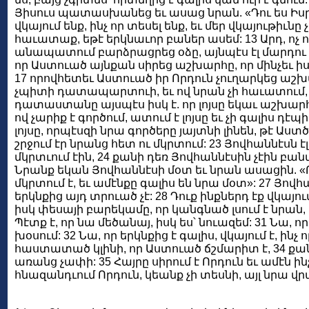
Յիսուս պատասխանեց եւ ասաց նրան. «Դու ես Իսրայ
վկայում ենք, ինչ որ տեսել ենք, եւ մեր վկայութիւ
հաւատաք, եթէ երկնաւոր բաներ ասեմ: 13 Արդ, ոչ ոք ե
անապատում բարձրացրեց օձը, այնպէս էլ մարդու Ո
որ Աստուած այնքան սիրեց աշխարհը, որ մինչեւ իս
17 որովհետեւ Աստուած իր Որդուն չուղարկեց աշ
չպիտի դատապարտուի, եւ ով նրան չի հաւատում,
դատաստանը այսպէս իսկ է. որ լոյսը եկաւ աշխարհ,
ով չարիք է գործում, ատում է լոյսը եւ չի գալիս դէ
լոյսը, որպէսզի նրա գործերը յայտնի լինեն, թէ Ա
շրջում էր նրանց հետ ու մկրտում: 23 Յովհաննէսն է
մկրտւում էին, 24 քանի դեռ Յովհաննէսին չէին բա
Նրանք եկան Յովհաննէսի մօտ եւ նրան ասացին. «Ռա
մկրտում է, եւ ամէնքը գալիս են նրա մօտ»: 27 Յո
երկնքից այդ տրուած չէ: 28 Դուք ինքներդ էք վկայո
իսկ փեսայի բարեկամը, որ կանգնած լսում է նրան,
Պէտք է, որ նա մեծանայ, իսկ ես՝ նուազեմ: 31 Նա, որ
խօսում: 32 Նա, որ երկնքից է գալիս, վկայում է, ինչ 
հաստատած կլինի, որ Աստուած ճշմարիտ է, 34 քան
առանց չափի: 35 Հայրը սիրում է Որդուն եւ ամէն ին
հնազանդւում Որդուն, կեանք չի տեսնի, այլ նրա վր