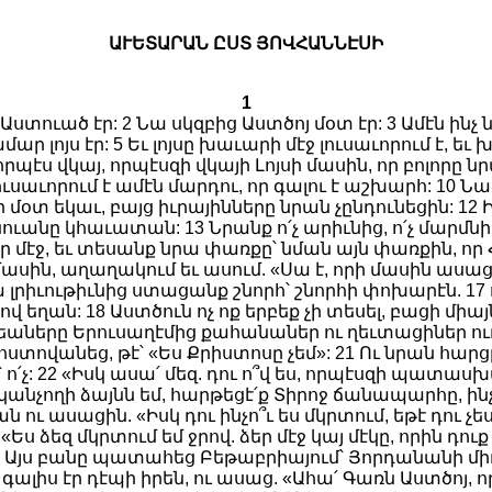
ԱՒԵՏԱՐԱՆ ԸՍՏ ՅՈՎՀԱՆՆԷՍԻ
1
ստուած էր: 2 Նա սկզբից Աստծոյ մօտ էր: 3 Ամէն ինչ ն
ր լոյս էր: 5 Եւ լոյսը խաւարի մէջ լուսաւորում է, ե
էս վկայ, որպէսզի վկայի Լոյսի մասին, որ բոլորը նրա 
 լուսաւորում է ամէն մարդու, որ գալու է աշխարհ: 10 
մօտ եկաւ, բայց իւրայինները նրան չընդունեցին: 12 
նուանը կհաւատան: 13 Նրանք ո՛չ արիւնից, ո՛չ մարմնի 
եր մէջ, եւ տեսանք նրա փառքը՝ նման այն փառքին, որ Հ
սին, աղաղակում եւ ասում. «Սա է, որի մասին ասացի:
 լրիւութիւնից ստացանք շնորհ՝ շնորհի փոխարէն. 17 
 եղան: 18 Աստծուն ոչ ոք երբեք չի տեսել, բացի միայն
 հրեաները Երուսաղէմից քահանաներ ու ղեւտացիներ ո
ովանեց, թէ՝ «Ես Քրիստոսը չեմ»: 21 Ու նրան հարցրին.
՛չ: 22 «Իսկ ասա՛ մեզ. դու ո՞վ ես, որպէսզի պատասխ
անչողի ձայնն եմ, հարթեցէ՛ք Տիրոջ ճանապարհը, ին
ւ ասացին. «Իսկ դու ինչո՞ւ ես մկրտում, եթէ դու չես Ք
զ մկրտում եմ ջրով. ձեր մէջ կայ մէկը, որին դուք չէք
 Այս բանը պատահեց Բեթաբրիայում՝ Յորդանանի միւս 
 գալիս էր դէպի իրեն, ու ասաց. «Ահա՛ Գառն Աստծոյ, ո