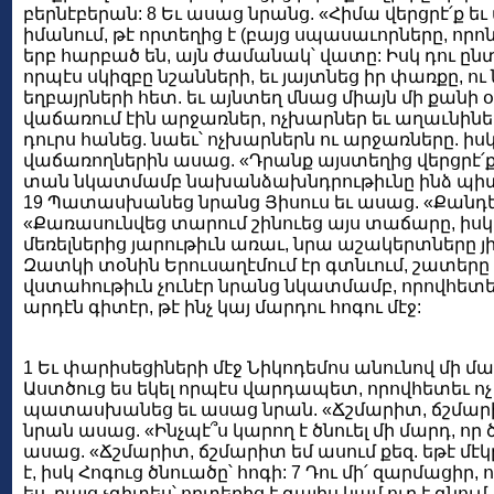
բերնէբերան: 8 Եւ ասաց նրանց. «Հիմա վերցրէ՛ք 
իմանում, թէ որտեղից է (բայց սպասաւորները, որոն
երբ հարբած են, այն ժամանակ՝ վատը: Իսկ դու ընտ
որպէս սկիզբը նշանների, եւ յայտնեց իր փառքը, 
եղբայրների հետ. եւ այնտեղ մնաց միայն մի քանի օ
վաճառում էին արջառներ, ոչխարներ եւ աղաւնիներ
դուրս հանեց. նաեւ՝ ոչխարներն ու արջառները. ի
վաճառողներին ասաց. «Դրանք այստեղից վերցրէ՛ք ե
տան նկատմամբ նախանձախնդրութիւնը ինձ պիտի ուտ
19 Պատասխանեց նրանց Յիսուս եւ ասաց. «Քանդեց
«Քառասունվեց տարում շինուեց այս տաճարը, իսկ դ
մեռելներից յարութիւն առաւ, նրա աշակերտները յիշեց
Զատկի տօնին Երուսաղէմում էր գտնւում, շատերը 
վստահութիւն չունէր նրանց նկատմամբ, որովհետեւ ի
արդէն գիտէր, թէ ինչ կայ մարդու հոգու մէջ:
1 Եւ փարիսեցիների մէջ Նիկոդեմոս անունով մի մա
Աստծուց ես եկել որպէս վարդապետ, որովհետեւ ոչ ո
պատասխանեց եւ ասաց նրան. «Ճշմարիտ, ճշմարիտ ե
նրան ասաց. «Ինչպէ՞ս կարող է ծնուել մի մարդ, որ 
ասաց. «Ճշմարիտ, ճշմարիտ եմ ասում քեզ. եթէ մէկը
է, իսկ Հոգուց ծնուածը՝ հոգի: 7 Դու մի՛ զարմացիր, 
ես, բայց չգիտես՝ որտեղից է գալիս կամ ուր է գնում.