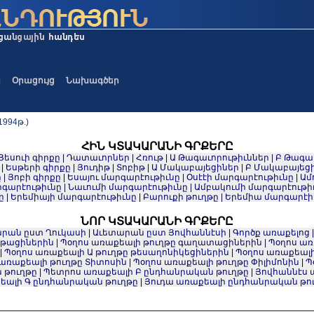
ա
Օրացույց
Նախագծեր
994թ.)
ՀԻՆ ԿՏԱԿԱՐԱՆԻ ԳՐՔԵՐԸ
Յեսուի գիրքը
|
Դատաւորներ
|
Հռութ
|
Ա Թագաւորութիւններ
|
Բ Թագաւ
|
Եսթերի գիրքը
|
Յուդիթ
|
Տոբիթ
|
Ա Մակաբայեցիներ
|
Բ Մակաբայեց
ը
|
Յոբի գիրքը
|
Եսայու մարգարէութիւնը
|
Օսէէի մարգարէութիւնը
|
Ամ
գարէութիւնը
|
Նաւումի մարգարէութիւնը
|
Ամբակումի մարգարէութի
ը
|
Երեմիայի մարգարէութիւնը
|
Բարուքի թուղթը
|
Երեմիա մարգարէի
ՆՈՐ ԿՏԱԿԱՐԱՆԻ ԳՐՔԵՐԸ
րան ըստ Ղուկասի
|
Աւետարան ըստ Յովհաննէսի
|
Գործք առաքելոց
նթացիներին
|
Պօղոս առաքեալի թուղթը գաղատացիներին
|
Պօղոս առ
|
Պօղոս առաքեալի Ա թուղթը թեսաղոնիկեցիներին
|
Պօղոս առաքեալի
 առաքեալի թուղթը Տիտոսին
|
Պօղոս առաքեալի թուղթը Փիլիմոնին
|
Պ
 թուղթը
|
Պետրոս առաքեալի Բ ընդհանրական թուղթը
|
Յովհաննէս 
եալի Գ ընդհանրական թուղթը
|
Յուդա առաքեալի ընդհանրական թո