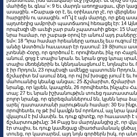
խառնուեն, ինձ աւազանի մէջ իջեցնի. եւ մինչ ես դա
մահիճը եւ գնա՛»: 9 Եւ մարդն առողջացաւ, վեր կաց
ասացին. «Շաբաթ օր է, եւ օրինաւոր չէ, որ վերցնես
հարցրին ու ասացին. «Ո՞վ է այն մարդը, որ քեզ ասաց
այդտեղից ամբոխի պատճառով հեռացել էր: 14 Այն
որպէսզի մի աւելի չար բան չպատահի քեզ»: 15 Մարդ
նրա համար, որ շաբաթ օրով էր անում այդ բաները:
եմ»: 18 Դրա համար հրեաները առաւել եւս ուզում էի
անձը Աստծուն հաւասար էր դասում: 19 Յիսուս ասա
չտեսնի Հօրը, որ գործում է. որովհետեւ ինչ որ Հայրն
անում, ցոյց է տալիս նրան. եւ նրան ցոյց կտայ սրա
տալիս մեռելներին եւ կենդանացնում է, նոյնպէս եւ
է իր Որդուն, 23 որպէսզի ամէնքը պատուեն Որդուն,
ճշմարիտ եմ ասում ձեզ, որ ով իմ խօսքը լսում է ե
մահուանից կեանք անցաւ: 25 Ճշմարիտ, ճշմարիտ եմ ա
նրանք, որ կլսեն, կապրեն, 26 որովհետեւ ինչպէս Հայ
տալ: 27 Եւ նրան իշխանութիւն տուեց դատաստան ան
բոլոր նրանք, որ գերեզմաններում են, կլսեն նրա ձա
արել՝ դատաստանի յարութեան համար: 30 Ես ինքս ին
որովհետեւ ոչ թէ իմ կամքն եմ որոնում, այլ նրա կամ
վկայում է իմ մասին. եւ դուք գիտէք, որ հաւաստի է
ճշմարտութիւնը: 34 Բայց ես մարդկանցից չէ, որ վկայ
էր տալիս, եւ դուք կամեցաք միառժամանակ ցնծալ նրա
տուեց, որ կատարեմ, այդ նոյն գործերն իսկ, որ անում