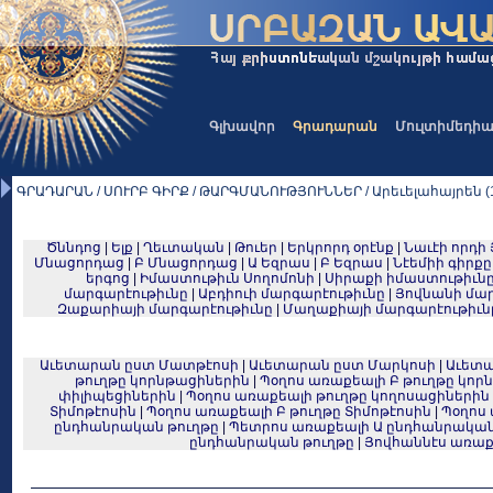
Գլխավոր
Գրադարան
Մուլտիմեդի
ԳՐԱԴԱՐԱՆ / ՍՈՒՐԲ ԳԻՐՔ / ԹԱՐԳՄԱՆՈՒԹՅՈՒՆՆԵՐ / Արեւելահայրեն (1
Ծննդոց
|
Ելք
|
Ղեւտական
|
Թուեր
|
Երկրորդ օրէնք
|
Նաւէի որդի 
Մնացորդաց
|
Բ Մնացորդաց
|
Ա Եզրաս
|
Բ Եզրաս
|
Նէեմիի գիրքը
երգոց
|
Իմաստութիւն Սողոմոնի
|
Սիրաքի իմաստութիւն
մարգարէութիւնը
|
Աբդիուի մարգարէութիւնը
|
Յովնանի մար
Զաքարիայի մարգարէութիւնը
|
Մաղաքիայի մարգարէութիւն
Աւետարան ըստ Մատթէոսի
|
Աւետարան ըստ Մարկոսի
|
Աւետա
թուղթը կորնթացիներին
|
Պօղոս առաքեալի Բ թուղթը կոր
փիլիպեցիներին
|
Պօղոս առաքեալի թուղթը կողոսացիներին
Տիմոթէոսին
|
Պօղոս առաքեալի Բ թուղթը Տիմոթէոսին
|
Պօղոս
ընդհանրական թուղթը
|
Պետրոս առաքեալի Ա ընդհանրական
ընդհանրական թուղթը
|
Յովհաննէս առաք