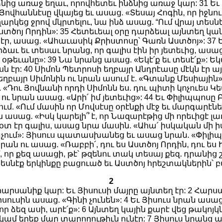
ինձնից առաջ եղաւ, որովհետեւ ինձնից առաջ կար: 31 Եւ
 Յովհաննէսը վկայեց եւ ասաց. «Տեսայ Հոգին, որ իջնո
արկեց ջրով մկրտելու, նա ինձ ասաց. “Ում վրայ տեսնես,
 է Աստծոյ Որդին»: 35 Հետեւեալ օրը դարձեալ այնտեղ 
ւմ էր, ասաց. «Ահաւասիկ Քրիստոսը՝ Գառն Աստծոյ»: 37
րձաւ եւ տեսաւ նրանց, որ գալիս էին իր յետեւից, ասա
 օթեւանը»: 39 Նա նրանց ասաց. «Եկէ՛ք եւ տեսէ՛ք»: Եկ
ն էր: 40 Սիմոն Պետրոսի եղբայր Անդրէասը մէկն էր այ
 եղբայր Սիմոնին ու նրան ասում է. «Գտանք Մեսիային»
 «Դու Յովնանի որդի Սիմոնն ես. դու պիտի կոչուես Կ
 ու նրան ասաց. «Արի՛ իմ յետեւից»: 44 Եւ Փիլիպպոսը
մ. «Ում մասին որ Մովսէսը օրէնքի մէջ եւ մարգարէնե
ասաց. «Իսկ կարելի՞ է, որ Նազարէթից մի որեւիցէ լաւ
օտ էր գալիս, ասաց նրա մասին. «Ահա՛ իսկական մի իսր
ում»: Յիսուս պատասխանեց եւ ասաց նրան. «Փիլիպպո
ն ու ասաց. «Ռաբբի՛, դու ես Աստծոյ Որդին, դու ե
 որ քեզ ասացի, թէ՝ թզենու տակ տեսայ քեզ. դրանից
սնէք երկինքը բացուած եւ Աստծոյ հրեշտակներին՝ բա
2
արսանիք կար: Եւ Յիսուսի մայրը այնտեղ էր: 2 Հարսա
ւսին ասաց. «Գինի չունեն»: 4 Եւ Յիսուս նրան ասաց. «
որ ձեզ ասի, արէ՛ք»: 6 Այնտեղ կային քարէ վեց թակո
ամ երեք մար տարողութիւն ունէր: 7 Յիսուս նրանց ասա