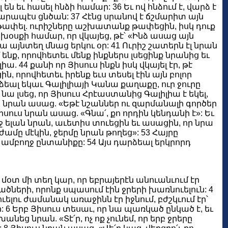
են եւ հասել հնձի համար: 36 Եւ ով հնձում է, վարձ է
րապէս ցնծան: 37 Հէնց սրանով է ճշմարիտ այն
էիք թափել. ուրիշները աշխատանք թափեցին, իսկ դուք
սքի համար, որ վկայեց, թէ՝ «Ինձ ասաց այն
նա այնտեղ մնաց երկու օր: 41 Ուրիշ շատերն էլ նրան
ենք, որովհետեւ մենք ինքներս լսեցինք նրանից եւ
. 44 քանի որ Յիսուս ինքն իսկ վկայել էր, թէ
, որովհետեւ իրենք եւս տեսել էին այն բոլոր
րձեալ եկաւ Գալիլիայի Կանա քաղաքը, ուր ջուրը
ա լսեց, որ Յիսուս Հրէաստանից Գալիլիա է եկել,
ուս նրան ասաց. «Եթէ նշաններ ու զարմանալի գործեր
իսուս նրան ասաց. «Գնա՛, քո որդին կենդանի է»: Եւ
 ելան նրան, աւետիս տուեցին եւ ասացին, որ նրա
ամը մէկին, ջերմը նրան թողեց»: 53 Հայրը
ր ամբողջ ընտանիքը: 54 Այս դարձեալ երկրորդ
 մօտ մի տեղ կար, որ եբրայերէն անուանւում էր
ածների, որոնք սպասում էին ջրերի խառնուելուն: 4
ելու ժամանակ առաջինն էր իջնում, բժշկւում էր՝
: 6 Երբ Յիսուս տեսաւ, որ նա պառկած ընկած է, եւ
եց նրան. «Տէ՛ր, ոչ ոք չունեմ, որ երբ ջրերը