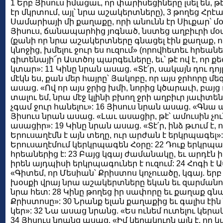
1 Երբ Յիսուս իմացաւ, որ փարիսեցիները լսել են, 
էր մկրտում, այլ՝ նրա աշակերտները), 3 թողեց Հր
Սամարիայի մի քաղաքը, որի անունն էր Սիւքար՝ մօտ
Յիսուս, ճանապարհից յոգնած, նստեց աղբիւրի մօտ. կ
(քանի որ նրա աշակերտները գնացել էին քաղաք, որ
կնոջից, խմելու ջուր ես ուզում» (որովհետեւ հրե
գիտենայի՜ր Աստծոյ պարգեւները, եւ՝ թէ ով է, որ քե
կտար»: 11 Կինը նրան ասաց. «Տէ՛ր, սակայն դու դոյլ
մէկն ես, քան մեր հայրը՝ Յակոբը, որ այս ջրհորը մե
ասաց. «Ով որ այս ջրից խմի, նորից կծարաւի, բայց 
տալու եմ, նրա մէջ կլինի բխող ջրի աղբիւր յաւիտե
չգամ ջուր հանելու»: 16 Յիսուս նրան ասաց. «Գնա
Յիսուս նրան ասաց. «Լաւ ասացիր, թէ՝ ամուսին չուն
ասացիր»: 19 Կինը նրան ասաց. «Տէ՛ր, ինձ թւում է,
Երուսաղէմն է այն տեղը, ուր արժան է երկրպագել»: 2
Երուսաղէմում կերկրպագեն Հօրը: 22 Դուք երկրպագ
հրեաներից է: 23 Բայց կգայ ժամանակը, եւ արդէն 
իրեն այդպիսի երկրպագուներ է ուզում: 24 Հոգի 
«Գիտեմ, որ Մեսիան՝ Քրիստոս կոչուածը, կգայ. երբ 
խօսքի վրայ նրա աշակերտները եկան եւ զարմանում էի
նրա հետ: 28 Կինը թողեց իր սափորը եւ քաղաք գնաց
Քրիստոսը»: 30 Նրանք ելան քաղաքից եւ գալիս էին 
կեր»: 32 Նա ասաց նրանց. «Ես ունեմ ուտելու կերակ
34 Յիսուս նրանց ասաց. «Իմ կերակուրն այն է, որ կ