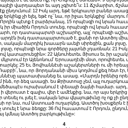
էլի վարդապետ եւ այդ չգիտե՞ս: 11 Ճշմարիտ, ճշմարիտ
նը չէք ընդունում: 12 Իսկ արդ, եթէ երկրաւոր բաներ ա
րկինք չի ելել, եթէ ոչ՝ նա, որ իջաւ երկնքից՝ մարդու 
րդին պէտք է բարձրանայ, 15 որպէսզի ով նրան հաւա
կ իր միածին Որդուն տուեց, որպէսզի ով նրան հաւատու
խարհ, որ դատապարտի աշխարհը, այլ՝ որպէսզի աշխար
 արդէն իսկ դատապարտուած է, քանի որ Աստծոյ միա
 սակայն մարդիկ խաւարն աւելի սիրեցին, քան լոյսը, 
պի լոյսը, որպէսզի նրա գործերը յայտնի չդառնան: 21 Իս
ստծով կատարուեցին»: 22 Այնուհետեւ Յիսուս եւ իր ա
լ մկրտում էր Այենոնում՝ Երուսաղէմի մօտ, որովհետեւ
նտարկել: 25 Եւ Յովհաննէսի աշակերտների ու մի հրեա
բբի՛, նա, որ Յորդանանի միւս կողմում քեզ հետ էր, 
վհաննէսը պատասխանեց եւ ասաց. «Մարդն իրենից որեւէ
ւմ ինձ, որ ձեզ ասացի. ես Քրիստոսը չեմ, այլ ուղարկու
 մեծապէս ուրախանում է փեսայի ձայնի համար. արդ, ա
 ի վերուստ է գալիս, վեր է ամէնքից. նա, որ այս երկրի
որ տեսել ու լսել է, սակայն նրա վկայութիւնը ոչ ոք չի ը
ի որ նա, ում Աստուած ուղարկեց, Աստծոյ խօսքերն է
չ տուել է նրա ձեռքը: 36 Ով հաւատում է Որդուն, ընդո
այ կմնայ Աստծոյ բարկութիւնը»:
4