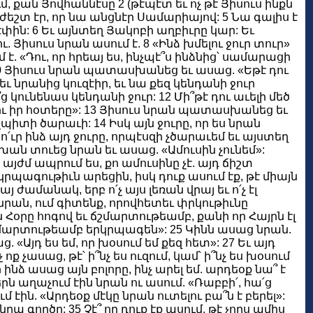
, քան Յովհաննէսը 2 (թէպէտ եւ ոչ թէ Յիսուս ինքն
ժեշտ էր, որ նա անցնէր Սամարիայով: 5 Նա գալիս է
էփին: 6 Եւ այնտեղ Յակոբի աղբիւրը կար: Եւ
. Յիսուս նրան ասում է. 8 «Ինձ խմելու ջուր տուր»
. «Դու, որ հրեայ ես, ինչպէ՞ս ինձնից՝ սամարացի
: 10 Յիսուս նրան պատասխանեց եւ ասաց. «Եթէ դու
րեւ նրանից կուզէիր, եւ նա քեզ կենդանի ջուր
՞ց կունենաս կենդանի ջուր: 12 Մի՞թէ դու աւելի մեծ
երն ու իր հօտերը»: 13 Յիսուս նրան պատասխանեց եւ
չպիտի ծարաւի: 14 Իսկ այն ջուրը, որ ես նրան
՛ւր ինձ այդ ջուրը, որպէսզի չծարաւեմ եւ այստեղ
խան տուեց նրան եւ ասաց. «Ամուսին չունեմ»:
 այժմ ապրում ես, քո ամուսինը չէ. այդ ճիշտ
րկրպագութիւն արեցին, իսկ դուք ասում էք, թէ միայն
 ժամանակ, երբ ո՛չ այս լեռան վրայ եւ ո՛չ էլ
 նրան, ում գիտենք, որովհետեւ փրկութիւնը
 Հօրը հոգով եւ ճշմարտութեամբ, քանի որ Հայրն էլ
ճշմարտութեամբ երկրպագեն»: 25 Կինն ասաց նրան.
 «Այդ ես եմ, որ խօսում եմ քեզ հետ»: 27 Եւ այդ
 չասաց, թէ՝ ի՞նչ ես ուզում, կամ՝ ի՞նչ ես խօսում
նձ ասաց այն բոլորը, ինչ արել եմ. արդեօք նա՞ է
րն աղաչում էին նրան ու ասում. «Ռաբբի՛, հա՛ց
 էին. «Արդեօք մէկը նրան ուտելու բա՞ն է բերել»:
ա գործը: 35 Չէ՞ որ դուք էք ասում, թէ չորս ամիս