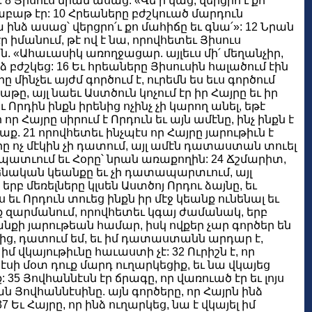
 8 Յիսուս նրան ասաց. «Վե՛ր կաց, վերցրո՛ւ քո
 շաբաթ էր: 10 Հրեաները բժշկուած մարդուն
 ինձ ասաց՝ վերցրո՛ւ քո մահիճը եւ գնա՛»: 12 Նրան
էր իմանում, թէ ով է նա, որովհետեւ Յիսուս
 «Ահաւասիկ առողջացար. այլեւս մի՛ մեղանչիր,
 բժշկեց: 16 Եւ հրեաները Յիսուսին հալածում էին
ինչեւ այժմ գործում է, ուրեմն ես եւս գործում
թը, այլ նաեւ Աստծուն կոչում էր իր Հայրը եւ իր
րդին ինքն իրենից ոչինչ չի կարող անել, եթէ
 որ Հայրը սիրում է Որդուն եւ այն ամէնը, ինչ ինքն է
աք. 21 որովհետեւ ինչպէս որ Հայրը յարութիւն է
յրը ոչ մէկին չի դատում, այլ ամէն դատաստան տուել
ի պատւում եւ Հօրը՝ նրան առաքողին: 24 Ճշմարիտ,
ւիտենական կեանքը եւ չի դատապարտւում, այլ
րբ մեռելները կլսեն Աստծոյ Որդու ձայնը, եւ
ս եւ Որդուն տուեց ինքն իր մէջ կեանք ունենալ եւ
էք զարմանում, որովհետեւ կգայ ժամանակ, երբ
կեանքի յարութեան համար, իսկ ովքեր չար գործեր են
օրից, դատում եմ, եւ իմ դատաստանն արդար է,
իմ վկայութիւնը հաւաստի չէ: 32 Ուրիշն է, որ
ննէսի մօտ դուք մարդ ուղարկեցիք, եւ նա վկայեց
: 35 Յովհաննէսն էր ճրագը, որ վառուած էր եւ լոյս
ան Յովհաննէսինը. այն գործերը, որ Հայրն ինձ
7 Եւ Հայրը, որ ինձ ուղարկեց, նա է վկայել իմ