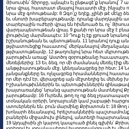
Յիսուսին՝ Տիրոջը, այնպէս էլ ընթացէ՛ք նրանով՝ 
նրա վրայ, հաստատ մնալով հաւատի մէջ, ինչպէս ո
նրա մէջ գոհութեամբ: 8 Զգո՛յշ եղէք, չլինի թէ մէ
եւ սնոտի խաբեբայութեամբ. դրանք մարդկային ա
տարերային ուժերի վրայ են հիմնուած եւ ոչ՝ Յիսո
վարդապետութեան վրայ. 9 քանի որ նրա մէջ է բն
լիութիւնը մարմնապէս: 10 Դուք էլ էք լցուած նրանով
իշխանութեան եւ պետութեան. 11 նրանով դուք 
թլփատուեցիք հաւատով՝ մերկանալով մեղանչակա
թլփատութեամբ. 12 թաղուելով նրա հետ մկրտութե
յարութիւն առաք՝ Աստծոյ զօրութեանը հաւատալով,
մեռելներից: 13 Եւ ձեզ, որ մի ժամանակ մեռել էիք մ
անթլփատութեան մէջ, կենդանացրեց իր հետ: 14 Նա
յանցանքները եւ ոչնչացրեց հրամաններով հաստ
որ մեր դէմ էր, վերացրեց այն մէջտեղից եւ մեխեց
Իշխանութիւններին եւ պետութիւններին զինաթ
խայտառակեց՝ նրանց պարտութեան մատնելով Քրի
յարութեամբ: 16 Ուրեմն, թող ոչ ոք ձեզ չդատապար
տօնական օրերի, նորալուսնի կամ շաբաթի հարցում
ստուերներն են. բուն մարմինը Քրիստոսն է: 18 Թող ձ
խոնարհ ձեւանալով, հրեշտակներին պաշտամունք 
բաներին միջամուխ լինելով, անտեղի հպարտանա
19 Այդպիսին չի կարող կապուած լինել գլխին՝ Քրի
յօդերով եւ յօդակապերով հաղորդակցուած եւ միակ