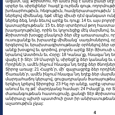
ազատ, այլ՝ Քրիստոս, որ ամէն ինչ է ամէն բանի մէջ
սրբեր եւ սիրելիներ՝ հագէ՛ք ուրեմն գութ, ողորմութ
խոնարհութիւն, հեզութիւն, համբերատարութիւն՝ 1
ներելով միմեանց, եթէ մէկը միւսի դէմ գանգատ ու
ներեց ձեզ, նոյն ձեւով արէք եւ դուք: 14 Եւ այս բոլո
կատարելութեան: 15 Եւ ձեր սրտերում թող հաստ
խաղաղութիւնը, որին եւ կոչուեցիք մէկ մարմնով. եւ
Քրիստոսի խօսքը բնակուի ձեր մէջ առատապէս, 
ուսուցանէք եւ խրատէք միմեանց՝ սաղմոսներով, օր
երգերով եւ երախտագիտութեամբ օրհնելով ձեր սրտե
անէք խօսքով եւ գործով, բոլորն արէք Տէր Յիսուսի
նրանով Աստծուն եւ Հօրը: 18 Կանա՛յք, հնազա՛նդ ե
վայել է ի Տէր: 19 Մարդի՛կ, սիրեցէ՛ք ձեր կանանց ե
Որդինե՛ր, ամէն ինչում հնազա՛նդ եղէք ձեր ծնողներ
Տիրոջ առաջ: 21 Հայրե՛ր, մի՛ զայրացրէք ձեր որդիներ
Ծառանե՛ր, ամէն ինչում հնազա՛նդ եղէք ձեր մարմն
մարդահաճոյ կերպով, ցուցադրական ծառայութեամ
երկիւղ կրելով Տիրոջից: 23 Ինչ որ անէք, արէք սրտ
անում եւ ոչ թէ՝ մարդկանց համար: 24 Իմացէ՛ք, ո
ժառանգութեան հատուցումը, քանզի Տէր Քրիստոսին
անիրաւը պիտի պատժուի ըստ իր անիրաւութեան,
աչառութիւն չկայ:
4