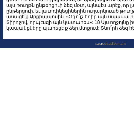
այս թուղթն ընթերցուի ձեզ մօտ, այնպէս արէք, որ լ
ընթերցուի. եւ լաւոդիկեցիներին ուղարկուած թուղթն 
ասացէ՛ք Արքիպպոսին. «Զգո՛յշ եղիր այն սպասաւո
Տիրոջով, որպէսզի այն կատարես»: 18 Այս ողջոյնը իմ
կապանքները պահեցէ՛ք ձեր մտքում: Շնո՜րհ ձեզ հ
sacredtradition.am