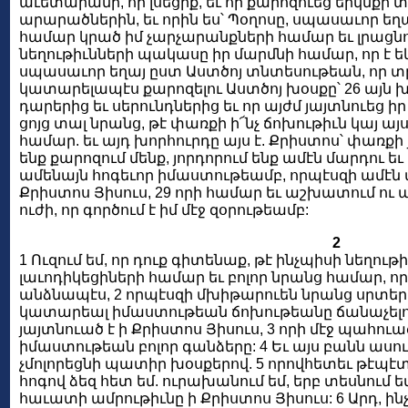
աւետարանի, որ լսեցիք, եւ որ քարոզուեց երկնքի 
արարածներին, եւ որին ես՝ Պօղոսը, սպասաւոր եղայ
համար կրած իմ չարչարանքների համար եւ լրացնու
նեղութիւնների պակասը իր մարմնի համար, որ է եկե
սպասաւոր եղայ ըստ Աստծոյ տնտեսութեան, որ տրո
կատարելապէս քարոզելու Աստծոյ խօսքը՝ 26 այն խ
դարերից եւ սերունդներից եւ որ այժմ յայտնուեց իր
ցոյց տալ նրանց, թէ փառքի ի՜նչ ճոխութիւն կայ ա
համար. եւ այդ խորհուրդը այս է. Քրիստոս՝ փառքի յո
ենք քարոզում մենք, յորդորում ենք ամէն մարդու ե
ամենայն հոգեւոր իմաստութեամբ, որպէսզի ամէն
Քրիստոս Յիսուս, 29 որի համար եւ աշխատում ու 
ուժի, որ գործում է իմ մէջ զօրութեամբ:
2
1 Ուզում եմ, որ դուք գիտենաք, թէ ինչպիսի նեղութի
լաւոդիկեցիների համար եւ բոլոր նրանց համար, որո
անձնապէս, 2 որպէսզի մխիթարուեն նրանց սրտերը
կատարեալ իմաստութեան ճոխութեանը ճանաչելու
յայտնուած է ի Քրիստոս Յիսուս, 3 որի մէջ պահու
իմաստութեան բոլոր գանձերը: 4 Եւ այս բանն ասում
չմոլորեցնի պատիր խօսքերով. 5 որովհետեւ թէպէտ 
հոգով ձեզ հետ եմ. ուրախանում եմ, երբ տեսնում ե
հաւատի ամրութիւնը ի Քրիստոս Յիսուս: 6 Արդ, ին