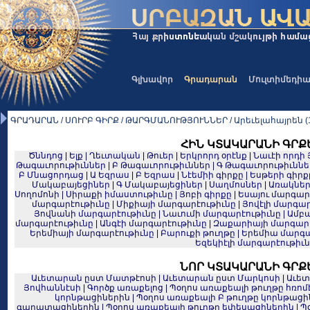
Գլխավոր
Գրադարան
Մուլտիմեդի
ԳՐԱԴԱՐԱՆ / ՍՈՒՐԲ ԳԻՐՔ / ԹԱՐԳՄԱՆՈՒԹՅՈՒՆՆԵՐ / Արեւելահայրեն (1
ՀԻՆ ԿՏԱԿԱՐԱՆԻ ԳՐՔ
Ծննդոց
|
Ելք
|
Ղեւտական
|
Թուեր
|
Երկրորդ օրէնք
|
Նաւէի որդի 
Թագաւորութիւններ
|
Բ Թագաւորութիւններ
|
Գ Թագաւորութիւննե
Բ Մնացորդաց
|
Ա Եզրաս
|
Բ Եզրաս
|
Նէեմիի գիրքը
|
Եսթերի գիրք
Մակաբայեցիներ
|
Գ Մակաբայեցիներ
|
Սաղմոսներ
|
Առակնե
Սողոմոնի
|
Սիրաքի իմաստութիւնը
|
Յոբի գիրքը
|
Եսայու մարգար
մարգարէութիւնը
|
Միքիայի մարգարէութիւնը
|
Յովէլի մարգար
Յովնանի մարգարէութիւնը
|
Նաւումի մարգարէութիւնը
|
Ամբա
մարգարէութիւնը
|
Անգէի մարգարէութիւնը
|
Զաքարիայի մարգարէ
Երեմիայի մարգարէութիւնը
|
Բարուքի թուղթը
|
Երեմիա մարգա
Եզեկիէլի մարգարէութիւ
ՆՈՐ ԿՏԱԿԱՐԱՆԻ ԳՐՔ
Աւետարան ըստ Մատթէոսի
|
Աւետարան ըստ Մարկոսի
|
Աւետ
Յովհաննէսի
|
Գործք առաքելոց
|
Պօղոս առաքեալի թուղթը հռո
կորնթացիներին
|
Պօղոս առաքեալի Բ թուղթը կորնթացի
գաղատացիներին
|
Պօղոս առաքեալի թուղթը եփեսացիներին
|
Պ