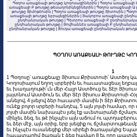
Պօղոս առաքեալի թուղթը կողոսացիներին
|
Պօղոս առաքեալի 
առաքեալի Բ թուղթը թեսաղոնիկեցիներին
|
Պօղոս առաքեալի Ա 
թուղթը Տիմոթէոսին
|
Պօղոս առաքեալի թուղթը Տիտոսին
|
Պօղո
առաքեալի թուղթը եբրայեցիներին
|
Յակոբոս առաքեալի ընդհ
ընդհանրական թուղթը
|
Պետրոս առաքեալի Բ ընդհանրակա
ընդհանրական թուղթը
|
Յովհաննէս առաքեալի Բ ընդհանրա
ընդհանրական թուղթը
|
Յուդա առաքեալի ընդհանրական թուղ
ՊՕՂՈՍ ԱՌԱՔԵԱԼԻ ԹՈՒՂԹԸ ԿՈ
1
1 Պօղոսը՝ առաքեալը Յիսուս Քրիստոսի՝ Աստծոյ կամ
Կողոսիայում եղող սրբերին եւ հաւատացեալ եղբայր
եւ խաղաղութի՜ւն մեր Հայր Աստծուց եւ Տէր Յիսուս
յայտնում Աստծուն եւ մեր Տէր Յիսուս Քրիստոսի Հ
անելով, 4 լսելով ձեր հաւատի մասին ի Տէր Քրիստոս
ունէք բոլոր սրբերի հանդէպ, 5 այն յոյսի համար, որ
յոյսի մասին նախապէս լսել էք աւետարանի ճշմար
մինչեւ ձեզ, եւ թէ ինչպէս այն աճում ու պտղաբերո
եւ ձեր մէջ, այն օրից, երբ լսեցիք ու ճշմարտութեա
եւ ինչպէս ուսանեցիք մեր սիրելի ծառայակից Եպա
հաւատարիմ ծառան է ձեզ համար 8 եւ որը պատմեց 