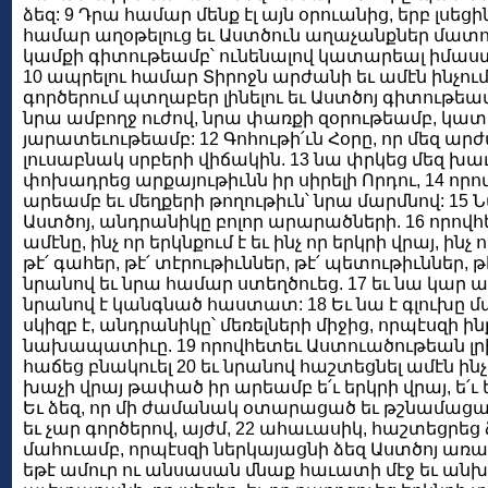
ձեզ: 9 Դրա համար մենք էլ այն օրուանից, երբ լսեց
համար աղօթելուց եւ Աստծուն աղաչանքներ մատուց
կամքի գիտութեամբ՝ ունենալով կատարեալ իմաստո
10 ապրելու համար Տիրոջն արժանի եւ ամէն ինչում 
գործերում պտղաբեր լինելու եւ Աստծոյ գիտութեա
նրա ամբողջ ուժով, նրա փառքի զօրութեամբ, կա
յարատեւութեամբ: 12 Գոհութի՛ւն Հօրը, որ մեզ ար
լուսաբնակ սրբերի վիճակին. 13 նա փրկեց մեզ խա
փոխադրեց արքայութիւնն իր սիրելի Որդու, 14 որո
արեամբ եւ մեղքերի թողութիւն՝ նրա մարմնով: 15
Աստծոյ, անդրանիկը բոլոր արարածների. 16 որովհ
ամէնը, ինչ որ երկնքում է եւ ինչ որ երկրի վրայ, ինչ որ
թէ՛ գահեր, թէ՛ տէրութիւններ, թէ՛ պետութիւններ, 
նրանով եւ նրա համար ստեղծուեց. 17 եւ նա կար առ
նրանով է կանգնած հաստատ: 18 Եւ նա է գլուխը մար
սկիզբ է, անդրանիկը՝ մեռելների միջից, որպէսզի ինք
նախապատիւը. 19 որովհետեւ Աստուածութեան լրի
հաճեց բնակուել 20 եւ նրանով հաշտեցնել ամէն ին
խաչի վրայ թափած իր արեամբ ե՛ւ երկրի վրայ, ե՛ւ
Եւ ձեզ, որ մի ժամանակ օտարացած եւ թշնամացա
եւ չար գործերով, այժմ, 22 ահաւասիկ, հաշտեցրեց 
մահուամբ, որպէսզի ներկայացնի ձեզ Աստծոյ առաջ
եթէ ամուր ու անսասան մնաք հաւատի մէջ եւ անխա