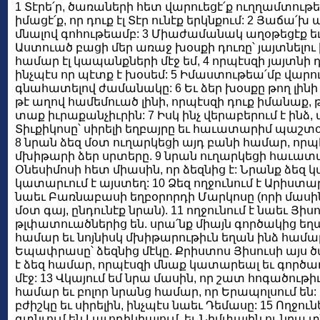
1 Տէրե՛ր, ծառաների հետ վարուեցէ՛ք ուղղամտութ
իմացէ՛ք, որ դուք էլ Տէր ունէք երկնքում: 2 Յաճա՛
մնալով գոհութեամբ: 3 Միաժամանակ աղօթեցէք եւ
Աստուած բացի մեր առաջ խօսքի դուռը՝ յայտնելու
համար էլ կապանքների մէջ եմ, 4 որպէսզի յայտնի 
ինչպէս որ պէտք է խօսեմ: 5 Իմաստութեա՛մբ վարու
գնահատելով ժամանակը: 6 Եւ ձեր խօսքը թող լինի 
թէ աղով համեմուած լինի, որպէսզի դուք իմանաք
տաք իւրաքանչիւրին: 7 Իսկ ինչ վերաբերում է ինձ,
Տիւքիկոսը՝ սիրելի եղբայրը եւ հաւատարիմ պաշտօ
8 նրան ձեզ մօտ ուղարկեցի այդ բանի համար, որպ
մխիթարի ձեր սրտերը. 9 նրան ուղարկեցի հաւատար
Օնեսիմոսի հետ միասին, որ ձեզնից է: Նրանք ձեզ 
կատարւում է այստեղ: 10 Ձեզ ողջունում է Արիստա
նաեւ Բառնաբասի եղբօրորդի Մարկոսը (որի մասին 
մօտ գայ, ընդունէք նրան). 11 ողջունում է նաեւ Յի
թլփատուածներից են. սրա՛նք միայն գործակից եղ
համար եւ նոյնիսկ մխիթարութիւն եղան ինձ համար:
Եպափրասը՝ ձեզնից մէկը. Քրիստոս Յիսուսի այս
է ձեզ համար, որպէսզի մնաք կատարեալ եւ գործա
մէջ: 13 Վկայում եմ նրա մասին, որ շատ հոգածութիւ
համար եւ բոլոր նրանց համար, որ Երապոլսում են: 1
բժիշկը եւ սիրելին, ինչպէս նաեւ Դեմասը: 15 Ողջուն
գտնւում են Լաւոդիկիայում, եւ Նիմփային ու նրա տ