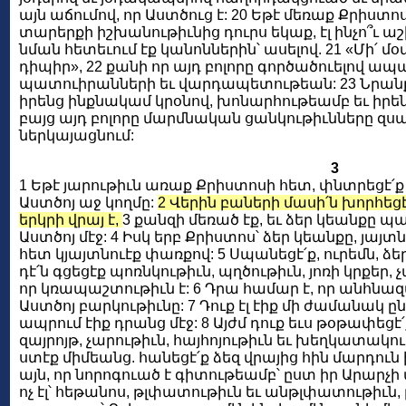
այն աճումով, որ Աստծուց է: 20 Եթէ մեռաք Քրիստ
տարերքի իշխանութիւնից դուրս եկաք, էլ ինչո՞ւ 
նման հետեւում էք կանոններին՝ ասելով. 21 «Մի՛ մօ
դիպիր», 22 քանի որ այդ բոլորը գործածուելով ա
պատուիրանների եւ վարդապետութեան: 23 Նրանք
իրենց ինքնակամ կրօնով, խոնարհութեամբ եւ իր
բայց այդ բոլորը մարմնական ցանկութիւնները զսպե
ներկայացնում:
3
1 Եթէ յարութիւն առաք Քրիստոսի հետ, փնտրեցէ՛ք
Աստծոյ աջ կողմը:
2 Վերին բաների մասի՛ն խորհեցէք 
երկրի վրայ է,
3 քանզի մեռած էք, եւ ձեր կեանքը պ
Աստծոյ մէջ: 4 Իսկ երբ Քրիստոս՝ ձեր կեանքը, յայտ
հետ կյայտնուէք փառքով: 5 Սպանեցէ՛ք, ուրեմն, ձե
դէ՛ն գցեցէք պոռնկութիւն, պղծութիւն, յոռի կրքեր,
որ կռապաշտութիւն է: 6 Դրա համար է, որ անհնազ
Աստծոյ բարկութիւնը: 7 Դուք էլ էիք մի ժամանակ ը
ապրում էիք դրանց մէջ: 8 Այժմ դուք եւս թօթափեցէ՛
զայրոյթ, չարութիւն, հայհոյութիւն եւ խեղկատակութ
ստէք միմեանց. հանեցէ՛ք ձեզ վրայից հին մարդուն ի
այն, որ նորոգուած է գիտութեամբ՝ ըստ իր Արարչի 
ոչ էլ՝ հեթանոս, թլփատութիւն եւ անթլփատութիւն,