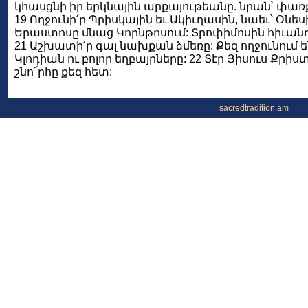
կհասցնի իր երկնային արքայութեանը. նրան՝ փառք
19 Ողջունի՛ր Պրիսկային եւ Ակիւղասին, նաեւ՝ Օնե
Երաստոսը մնաց Կորնթոսում: Տրոփիմոսին հիւանդ
21 Աշխատի՛ր գալ նախքան ձմեռը: Քեզ ողջունում են
Կլոդիան ու բոլոր եղբայրները: 22 Տէր Յիսուս Քրիստ
շնո՜րհը քեզ հետ:
sacredtradition.am