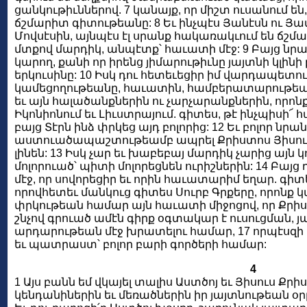
ցանկութիւններով. 7 կանայք, որ միշտ ուսանում են,
ճշմարիտ գիտութեանը: 8 Եւ ինչպէս Յանէսն ու Յ
Մովսէսին, այնպէս էլ սրանք հակառակւում են ճ
մտքով մարդիկ, անպէտք՝ հաւատի մէջ: 9 Բայց նրան
կարող, քանի որ իրենց յիմարութիւնը յայտնի կլինի 
երկուսինը: 10 Իսկ դու հետեւեցիր իմ վարդապետու
կամեցողութեանը, հաւատին, համբերատարութեանը
եւ այն հալածանքներին ու չարչարանքներին, որո
Իկոնիոնում եւ Լիւստրայում. գիտես, թէ ինչպիսի՜
բայց Տէրն ինձ փրկեց այդ բոլորից: 12 Եւ բոլոր նրան
աստուածապաշտութեամբ ապրել Քրիստոս Յիսուս
լինեն: 13 Իսկ չար եւ խաբեբայ մարդիկ չարից այն կ
մոլորուած՝ պիտի մոլորեցնեն ուրիշներին: 14 Բայ
մէջ, որ սովորեցիր եւ որին հաւատարիմ եղար. գիտես
որովհետեւ մանկուց գիտես Սուրբ Գրքերը, որոնք 
փրկութեան համար այն հաւատի միջոցով, որ Քրիստո
շնչով գրուած ամէն գիրք օգտակար է ուսուցման, յ
արդարութեան մէջ խրատելու համար, 17 որպէսզի
եւ պատրաստ՝ բոլոր բարի գործերի համար:
4
1 Այս բանն եմ վկայել տալիս Աստծոյ եւ Յիսուս Քր
կենդանիներին եւ մեռածներին իր յայտնութեան օրը