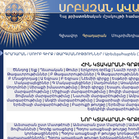
Գլխավոր
Գրադարան
Մուլտիմեդի
ԳՐԱԴԱՐԱՆ / ՍՈՒՐԲ ԳԻՐՔ / ԹԱՐԳՄԱՆՈՒԹՅՈՒՆՆԵՐ / Արեւելահայրեն (1
ՀԻՆ ԿՏԱԿԱՐԱՆԻ ԳՐՔ
Ծննդոց
|
Ելք
|
Ղեւտական
|
Թուեր
|
Երկրորդ օրէնք
|
Նաւէի որդի 
Թագաւորութիւններ
|
Բ Թագաւորութիւններ
|
Գ Թագաւորութիւննե
Բ Մնացորդաց
|
Ա Եզրաս
|
Բ Եզրաս
|
Նէեմիի գիրքը
|
Եսթերի գիրք
Մակաբայեցիներ
|
Գ Մակաբայեցիներ
|
Սաղմոսներ
|
Առակնե
Սողոմոնի
|
Սիրաքի իմաստութիւնը
|
Յոբի գիրքը
|
Եսայու մարգար
մարգարէութիւնը
|
Միքիայի մարգարէութիւնը
|
Յովէլի մարգար
Յովնանի մարգարէութիւնը
|
Նաւումի մարգարէութիւնը
|
Ամբա
մարգարէութիւնը
|
Անգէի մարգարէութիւնը
|
Զաքարիայի մարգարէ
Երեմիայի մարգարէութիւնը
|
Բարուքի թուղթը
|
Երեմիա մարգա
Եզեկիէլի մարգարէութիւ
ՆՈՐ ԿՏԱԿԱՐԱՆԻ ԳՐՔ
Աւետարան ըստ Մատթէոսի
|
Աւետարան ըստ Մարկոսի
|
Աւետ
Յովհաննէսի
|
Գործք առաքելոց
|
Պօղոս առաքեալի թուղթը հռո
կորնթացիներին
|
Պօղոս առաքեալի Բ թուղթը կորնթացի
գաղատացիներին
|
Պօղոս առաքեալի թուղթը եփեսացիներին
|
Պ