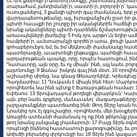
Եւ դու քարոզի՛ր Աստծոյ խօսքը, շարունակ յայտար
տարաժամ, յանդիմանի՛ր, սաստի՛ր, յորդորի՛ր՝
ուսուցանելով. 3 քանզի պիտի գայ ժամանակ, եր
վարդապետութեանը, այլ, իւրաքանչիւրն ըստ իր ց
պիտի հաւաքի իր շուրջը իր ականջներին հաճելի բա
նրանք ականջները պիտի դարձնեն ճշմարտութիւնի
առասպելների յետեւից: 5 Իսկ դու արթո՛ւն եղիր ամէ
համբերի՛ր, աւետարանչի գործե՛ր արա, լիուլի կատ
զոհաբերուելու եմ, եւ իմ մեկնումի ժամանակը հաս
պատերազմը, աւարտեցի ընթացքս, պահեցի հաւատը
արդարութեան պսակը, որը, որպէս հատուցում, ին
Դատաւորը, այն օրը. եւ ոչ միայն՝ ինձ, այլ նաեւ բոլ
յայտնուելը: 9 Ջանա՛ իսկոյն գալ ինձ մօտ, 10 որովհ
աշխարհը սիրեց. նա գնաց Թեսաղոնիկէ, Կրեսկէսը՝
Դաղմատիա: 11 Ղուկասն է միայն ինձ հետ: Մարկոսի
որովհետեւ նա ինձ պէտք է ծառայութեան համար: 1
Եփեսոս: 13 Տրովադայում թողեցի վերարկուն՝ Կար
այն. բեր նաեւ գրքերը, մանաւանդ՝ մագաղաթները:
չարչարանքներ պատճառեց ինձ: Թող Տէրը նրան հա
Նրանից դու էլ զգուշացիր, որովհետեւ մեր խօսքե
Առաջին ատեանի ժամանակ ոչ ոք ինձ թիկունք չկանգ
թող նրանց յանցանք չհամարուի: 17 Բայց Տէրն օգնե
որպէսզի ինձնով հաստատուի քարոզութիւնը, եւ բոլ
Առիւծի բերանից փրկուեցի ես: 18 Տէրն ինձ կազատի