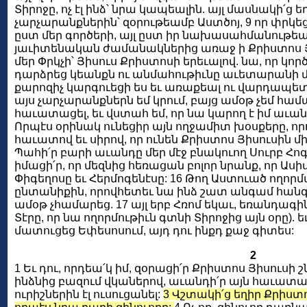
Տիրոջը, ոչ էլ ինձ՝ նրա կապեալին. այլ մասնակի՛
չարչարանքներին՝ զօրութեամբ Աստծոյ, 9 որ փրկեց մ
ըստ մեր գործերի, այլ ըստ իր նախասահմանութեան 
յաւիտենական ժամանակներից առաջ ի Քրիստոս Յիս
մեր Փրկչի՝ Յիսուս Քրիստոսի երեւալով. նա, որ կոր
դարձրեց կեանքն ու անմահութիւնը աւետարանի մ
քարոզիչ կարգուեցի ես եւ առաքեալ ու վարդապետ 
այս չարչարանքներն եմ կրում, բայց ամօթ չեմ համա
հաւատացել, եւ վստահ եմ, որ նա կարող է իմ աւանդ
Որպէս օրինակ ունեցիր այն ողջամիտ խօսքերը, որո
հաւատով եւ սիրով, որ ունեն Քրիստոս Յիսուսին 
Պահի՛ր բարի աւանդը մեր մէջ բնակուող Սուրբ Հոգո
իմացի՛ր, որ մեզնից հեռացան բոլոր նրանք, որ Ասիա
Փիգեղոսը եւ Հերմոգենէսը: 16 Թող Աստուած ողոր
ընտանիքին, որովհետեւ նա ինձ շատ անգամ հան
ամօթ չհամարեց. 17 այլ երբ Հռոմ եկաւ, եռանդագի
Տէրը, որ նա ողորմութիւն գտնի Տիրոջից այն օրը). ե
մատուցեց Եփեսոսում, այդ դու ինքդ քաջ գիտես:
2
1 Եւ դու, որդեա՛կ իմ, զօրացի՛ր Քրիստոս Յիսուսի շն
ինձնից բազում վկաներով, աւանդի՛ր այն հաւատա
ուրիշներին էլ ուսուցանել:
3 Վշտակի՛ց եղիր Քրիս