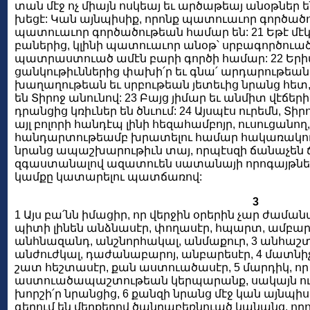
տան մէջ ոչ միայն ոսկեայ եւ արծաթեայ անօթներ են 
խեցէ: Կան այնպիսիք, որոնք պատուաւոր գործածու
պատուաւոր գործածութեան համար են: 21 Եթէ մէկ
բաներից, կլինի պատուաւոր անօթ՝ սրբագործուած
պատրաստուած ամէն բարի գործի համար: 22 Ե
ցանկութիւններից փախի՛ր եւ գնա՛ արդարութեան,
խաղաղութեան եւ սրբութեան յետեւից նրանց հետ,
են Տիրոջ անունով: 23 Բայց յիմար եւ անմիտ վէճերի
դրանցից կռիւներ են ծնւում: 24 Այսպէս ուրեմն, Տիր
այլ բոլորի հանդէպ լինի հեզահամբոյր, ուսուցանող
հանդարտութեամբ խրատելու համար հակառակողն
նրանց ապաշխարութիւն տայ, որպէսզի ճանաչեն ճ
զգաստանալով ազատուեն սատանայի որոգայթներից
կամքը կատարելու պատճառով:
3
1 Այս բա՛նն իմացիր, որ վերջին օրերին չար ժամա
պիտի լինեն անձնասէր, փողասէր, հպարտ, ամբարտ
անհնազանդ, անշնորհակալ, անմաքուր, 3 անհաշտ
անժուժկալ, դաժանաբարոյ, անբարեսէր, 4 մատնիչ,
շատ հեշտասէր, քան աստուածասէր, 5 մարդիկ, որ
աստուածապաշտութեան կերպարանք, սակայն ուրա
խորշի՛ր նրանցից, 6 քանզի նրանց մէջ կան այնպիսի
գերում են մեղքերով ծանրաբեռնուած կանանց, որ