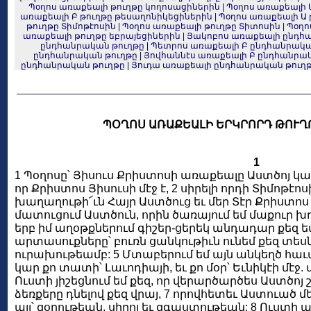
Պօղոս առաքեալի թուղթը կողոսացիներին
|
Պօղոս առաքեալի 
առաքեալի Բ թուղթը թեսաղոնիկեցիներին
|
Պօղոս առաքեալի Ա 
թուղթը Տիմոթէոսին
|
Պօղոս առաքեալի թուղթը Տիտոսին
|
Պօղո
առաքեալի թուղթը եբրայեցիներին
|
Յակոբոս առաքեալի ընդհ
ընդհանրական թուղթը
|
Պետրոս առաքեալի Բ ընդհանրակա
ընդհանրական թուղթը
|
Յովհաննէս առաքեալի Բ ընդհանրա
ընդհանրական թուղթը
|
Յուդա առաքեալի ընդհանրական թուղ
ՊՕՂՈՍ ԱՌԱՔԵԱԼԻ ԵՐԿՐՈՐԴ ԹՈՒՂ
1
1 Պօղոսը՝ Յիսուս Քրիստոսի առաքեալը Աստծոյ կ
որ Քրիստոս Յիսուսի մէջ է, 2 սիրելի որդի Տիմոթէոսի
խաղաղութի՜ւն Հայր Աստծուց եւ մեր Տէր Քրիստոս Յ
մատուցում Աստծուն, որին ծառայում եմ մաքուր խղ
երբ իմ աղօթքներում գիշեր-ցերեկ անդադար քեզ եմ յ
արտասուքները՝ բուռն ցանկութիւն ունեմ քեզ տեսնե
ուրախութեամբ: 5 Մտաբերում եմ այն անկեղծ հաւա
կար քո տատի՝ Լաւոդիայի, եւ քո մօր՝ Եւնիկէի մէջ. վս
Ուստի յիշեցնում եմ քեզ, որ վերարծարծես Աստծոյ շ
ձեռքերը դնելով քեզ վրայ, 7 որովհետեւ Աստուած մ
այլ՝ զօրութեան, սիրոյ եւ զգաստութեան: 8 Ուստի 