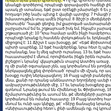
որպէս նրա բարի զինուորը:
4 Ոչ ոք, զինուոր դառն
կեանքի գործերով, որպէսզի զօրավարին հաճելի լինի
պսակ չի ստանայ, եթէ ըստ օրէնքի չմարտնչի: 6 
հողագո՛րծը նախ պէտք է վայելի պտղից: 7 Իմացի՛ր, 
իմաստութիւն տայ ամէն ինչում: 8 Յիշի՛ր մեռելնե
Յիսուսին՝ Դաւթի ցեղից, իմ քարոզած աւետարանի
չարչարւում եմ եւ շղթայուած իսկ եմ, ինչպէս չարա
շղթայուած չէ: 10 Դրա համար ամէն ինչի համբերում
որպէսզի նրանք էլ հասնեն փրկութեան եւ երկնայի
միջոցով է: 11 Ճիշտ է այս խօսքը, թէ՝ «Եթէ Քրիստո
պիտի ապրենք. 12 եթէ համբերենք, նրա հետ էլ պի
ուրանանք, նա էլ մեզ պիտի ուրանայ. 13 եւ եթէ հ
հաւատարիմ է մնում, որովհետեւ ինքն իրեն ուրանալ
յիշեցրո՛ւ նրանց՝ վկայութիւն տալով Աստծոյ առաջ,
ոչ մի բանի օգտակար չեն, այլ կործանում են լսողն
ներկայացնել քեզ փորձուած՝ որպէս մի մշակ, որ ա
խօսքը ուղիղ ներկայացնող: 16 Բայց պիղծ բաներից
մնա, քանի որ դրանց անձնատուր եղողները աւելի ո
ամբարշտութիւնների մէջ, 17 եւ նրանց խօսքերը ք
գտնում: Նրանց թւում են Հիմենոսը եւ Փիղետոսը, 18
ճշմարտութիւնից եւ ասում են, թէ մեռելների յարութ
կործանում են ոմանց հաւատը: 19 Բայց Աստծոյ հ
մնում եւ ունի այս կնիքը, թէ՝ «Տէրը ճանաչեց նրանց,
«Անիրաւութիւնից հեռո՛ւ լինի ամենայն ոք, ով կրում