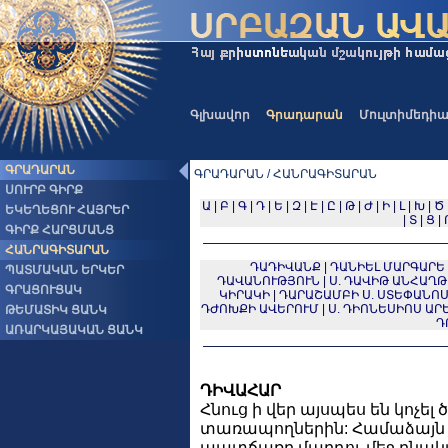
Գլխավոր
Գրադարան
Մուլտիմեդի
ԳՐԱԴԱՐԱՆ
ԳՐԱԴԱՐԱՆ / ՀԱՆՐԱԳԻՏԱՐԱՆ
ՍՈՒՐԲ ԳԻՐՔ
Ա
|
Բ
|
Գ
|
Դ
|
Ե
|
Զ
|
Է
|
Ը
|
Թ
|
Ժ
|
Ի
|
Լ
|
Խ
|
Ծ
ԵԿԵՂԵՑՈՒ ՀԱՅՐԵՐ
|
Տ
|
Ց
|
ԳԻՐՔ ՀԱՐՑՄԱՆՑ
ՀԱՆՐԱԳԻՏԱՐԱՆ
ԴԱԴԻՎԱՆՔ
|
ԴԱՆԻԵԼ ՄԱՐԳԱՐԵ
ՊԱՏՄԱԿԱՆ ԵՐԿԵՐ
ԴԱՎԱՆՈՒԹՅՈՒՆ
|
Ս. ԴԱՎԻԹ ԱՆՀԱՂԹ (
ԳՐԱՑՈՒՑԱԿ
ԿԻՐԱԿԻ
|
ԴԱՐԱՇԱՄԲԻ Ս. ՍՏԵՓԱՆՈ
ԴԺՈԽՔԻ ԱՎԵՐՈՒՄ
|
Ս. ԴԻՈՆԵՍԻՈՍ ԱՐԵ
ԹԵՄԱՏԻԿ ՑԱՆԿ
Դ
ԱՌԱՐԿԱՅԱԿԱՆ ՑԱՆԿ
ԴԻՎԱՀԱՐ
Հնուց ի վեր այսպես են կոչե
տառապողներին: Համաձայ
պատճառը մարդու մեջ բնակվ