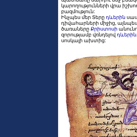
կարողությունների վրա իշխ
բազմություն:
Ինչպես մեր Տերը
դևերին
սաս
դիվահարների միջից, այնպե
ծառաները
Քրիստոսի
անուն
զորությամբ վռնդելով
դևերին
սոսկալի ախտից: