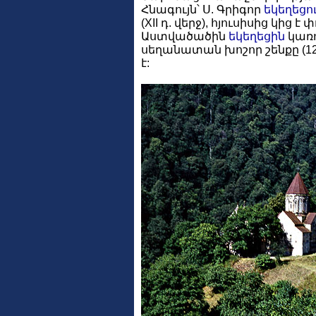
Հնագույն՝ Ս. Գրիգոր
եկեղեցո
(XII դ. վերջ), հյուսիսից կի
Աստվածածին
եկեղեցին
կառու
սեղանատան խոշոր շենքը (1
է: