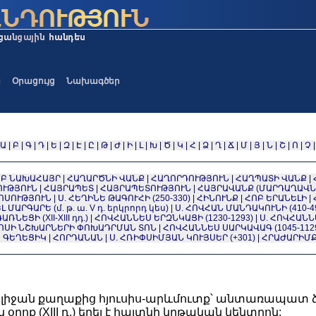
ա
Օրացույց
Նախագծեր
Ա
|
Բ
|
Գ
|
Դ
|
Ե
|
Զ
|
Է
|
Ը
|
Թ
|
Ժ
|
Ի
|
Լ
|
Խ
|
Ծ
|
Կ
|
Հ
|
Ձ
|
Ղ
|
Ճ
|
Մ
|
Յ
|
Ն
|
Շ
|
Ո
|
Չ
Բ ՆԱԽԱՀԱՅՐ
|
ՀԱՂԱՐԾՆԻ ՎԱՆՔ
|
ՀԱՂՈՐԴՈՒԹՅՈՒՆ
|
ՀԱՂՊԱՏԻ ՎԱՆՔ
|
ՈՒԹՅՈՒՆ
|
ՀԱՅՐԱՊԵՏ
|
ՀԱՅՐԱՊԵՏՈՒԹՅՈՒՆ
|
ՀԱՅՐԱՎԱՆՔ (ՄԱՐԴԱՂԱՎՆ
ՈՍՈՒԹՅՈՒՆ
|
Ս. ՀԵՂԻՆԵ ԹԱԳՈՒՀԻ (250-330)
|
ՀԻՆՈՒՆՔ
|
ՀՈԲ ԵՐԱՆԵԼԻ
|
 ՄԱՐԳԱՐԵ (մ. թ. ա. V դ. երկրորդ կես)
|
Ս. ՀՈՎՀԱՆ ՄԱՆԴԱԿՈՒՆԻ (410-4
ՆԵՑԻ (XII-XIII դդ.)
|
ՀՈՎՀԱՆՆԵՍ ԵՐԶՆԿԱՑԻ (1230-1293)
|
Ս. ՀՈՎՀԱՆՆ
ՊՈՍԻ ՆՇԽԱՐՆԵՐԻ ՓՈԽԱԴՐՄԱՆ ՏՈՆ
|
ՀՈՎՀԱՆՆԵՍ ՍԱՐԿԱՎԱԳ (1045-112
 ԳԵՂԵՑԻԿ
|
ՀՈՐԴԱՆԱՆ
|
Ս. ՀՌԻՓՍԻՄՅԱՆ ԿՈՒՅՍԵՐ (+301)
|
ՀՐԱԺԱՐԻՄ
իլիջան քաղաքից հյուսիս-արևմուտք՝ անտառապատ ձո
րոք (XIII դ.) եղել է հայտնի կրթական կենտրոն: