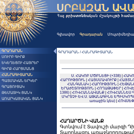
Գլխավոր
Գրադարան
Մուլտիմեդի
ԳՐԱԴԱՐԱՆ
ԳՐԱԴԱՐԱՆ / ՀԱՆՐԱԳԻՏԱՐԱՆ
ՍՈՒՐԲ ԳԻՐՔ
ԵԿԵՂԵՑՈՒ ՀԱՅՐԵՐ
ԳԻՐՔ ՀԱՐՑՄԱՆՑ
ՀԱՆՐԱԳԻՏԱՐԱՆ
Ս. ՀԱԿՈԲ ՄԾԲՆԵՑԻ (+338)
|
ՀԱԿՈ
ՀԱՐՈՒԹՅՈՒՆ
|
ՀԱՅՍՄԱՎՈՒՐՔ
|
ՀԱՅՏՆ
ՊԱՏՄԱԿԱՆ ԵՐԿԵՐ
ՀԱՆԳԱՆԱԿ
|
ՀԱՐՈՒԹՅՈՒՆ
|
ՀԵԹԱՆ
ԳՐԱՑՈՒՑԱԿ
ԵՐԱԺՇՏՈՒԹՅՈՒՆ
|
ՀՈՂԱԹԱՓԵՐ
|
ՀՈՎԵԼ
1386)
|
ՀՈՎՀԱՆՆԱՎԱՆՔ
|
ՀՈՎՀԱՆՆԵՍ ԳԱՌ
ԹԵՄԱՏԻԿ ՑԱՆԿ
ՄԿՐՏՉԻ ԵՎ Ս. ԱԹԱՆԱԳԻՆԵ ԵՊԻՍԿՈ
ԱՌԱՐԿԱՅԱԿԱՆ ՑԱՆԿ
առաջին կես)
|
ՀՈՎՍԵՓ
ՀԱՂԱՐԾՆԻ ՎԱՆՔ
Գտնվում է Տավուշի մարզի Դ
Տարոնացու առաջնորդության օ