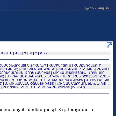
русский
english
|
Պ
|
Ջ
|
Ս
|
Վ
|
Տ
|
Ց
|
ՈՒ
|
Փ
|
Ք
|
Օ
ՀԱՄԱՇԽԱՐՀԱՅԻՆ ՋՐՀԵՂԵՂ
|
ՀԱՄԲԱՐՁՈՒՄ
|
ՀԱՄԸՆԴՀԱՆՈՒՐ
ՅԱՑ ՎԱՆՔ)
|
ՀԱՆԴԵՐՁՅԱԼ ԿՅԱՆՔ
|
ՀԱՌԻՃԱՎԱՆՔ
|
ՀԱՎԱՏ
|
ՀԱՎԱՏՈ
ՀՈԳԵԳԱԼՈՒՍՏ
|
ՀՈԳԵՀԱՆԳԻՍՏ
|
ՀՈԳԵՄԱՐՏՈՒԹՅՈՒՆ
|
ՀՈԳԵՎՈՐ
90)
|
Ս. ՀՈՎՀԱՆ ՈՍԿԵԲԵՐԱՆ (347-407)
|
Ս. ՀՈՎՀԱՆ ՈՐՈՏՆԵՑԻ (1315-
ԵՍ ԵՐՈՒՍԱՂԵՄԱՑԻ (+417)
|
Ս. ՀՈՎՀԱՆՆԵՍ ՄԿՐՏԻՉ
|
Ս. ՀՈՎՀԱՆՆԵՍ
9)
|
Ս. ՀՈՎՀԱՆՆԵՍ ՕՁՆԵՑԻ (+728)
|
ՀՈՎՆԱՆ ՄԱՐԳԱՐԵ (մ. թ. ա. VIII դ.
Ք
|
ՀՐԵՇՏԱԿ
|
ՀՈՒՅՍ
|
Ս. ՀՈՒՍԻԿ ՀԱՅՐԱՊԵՏ (295-347)
րալանջին: Հիմնադրվել է X դ.: Խաչատուր