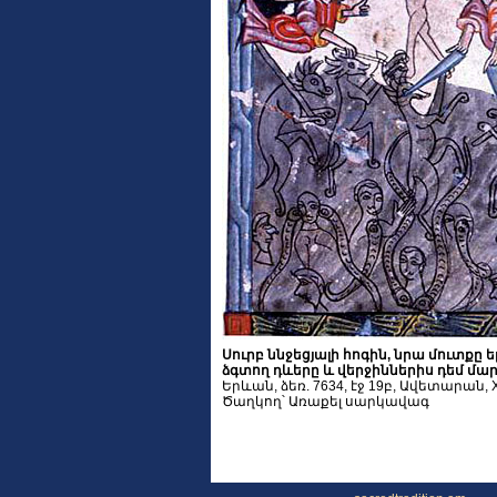
Սուրբ ննջեցյալի հոգին, նրա մուտքը
ձգտող դևերը և վերջիններիս դեմ մա
Երևան, ձեռ. 7634, էջ 19բ, Ավետարան, X
Ծաղկող՝ Առաքել սարկավագ