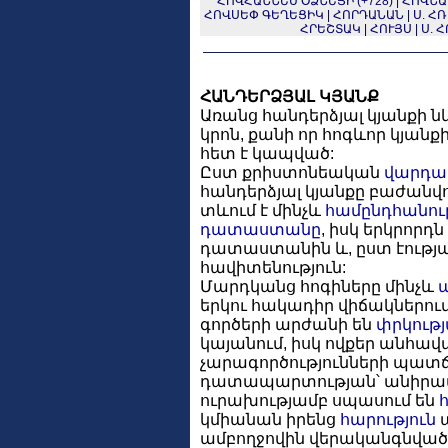
ՀՈՎՀԱՆՆԵՍ ՕՁՆԵՑԻ (+728)
|
ՀՈՎՆԱՆ
ՀՈՎՍԵՓ ԳԵՂԵՑԻԿ
|
ՀՈՐԴԱՆԱՆ
|
Ս. Հ
ՀՐԵՇՏԱԿ
|
ՀՈՒՅՍ
|
Ս. 
ՀԱՆԴԵՐՁՅԱԼ ԿՅԱՆՔ
Առանց հանդերձյալ կյանքի
կրոն, քանի որ հոգևոր կյա
հետ է կապված:
Ըստ քրիստոնեական
վարդա
հանդերձյալ կյանքը բաժանվո
տևում է մինչև
համընդհանուր
դատաստանը
, իսկ երկրորդ
դատաստանին և, ըստ էության,
հավիտենություն:
Մարդկանց հոգիները մինչև
երկու հակադիր վիճակներում
գործերի արժանի են
փրկութ
կայանում, իսկ ովքեր անհավ
չարագործությունների պատ
դատապարտության՝ անիրավն
ուրախությամբ սպասում են
կմիանան իրենց
հարություն
ա
ամբողջովին վերականգնվա