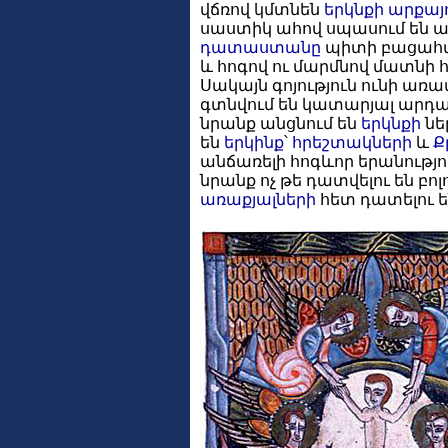
վճռով կմտնեն
երկնքի արքայո
սաստիկ ահով սպասում են այ
դատաստանը
պիտի բացահայ
և հոգով ու մարմնով մատն
Սակայն գոյություն ունի առավ
գտնվում են կատարյալ արդ
նրանք անցնում են
երկնքի
նե
են
երկինք
՝
հրեշտակների
և
Ք
անճառելի հոգևոր երանությո
նրանք ոչ թե դատվելու են բոլ
առաքյալների
հետ դատելու են