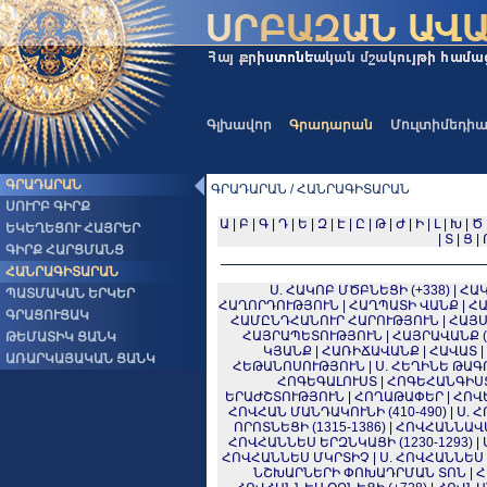
Գլխավոր
Գրադարան
Մուլտիմեդի
ԳՐԱԴԱՐԱՆ
ԳՐԱԴԱՐԱՆ / ՀԱՆՐԱԳԻՏԱՐԱՆ
ՍՈՒՐԲ ԳԻՐՔ
Ա
|
Բ
|
Գ
|
Դ
|
Ե
|
Զ
|
Է
|
Ը
|
Թ
|
Ժ
|
Ի
|
Լ
|
Խ
|
Ծ
ԵԿԵՂԵՑՈՒ ՀԱՅՐԵՐ
|
Տ
|
Ց
|
ԳԻՐՔ ՀԱՐՑՄԱՆՑ
ՀԱՆՐԱԳԻՏԱՐԱՆ
Ս. ՀԱԿՈԲ ՄԾԲՆԵՑԻ (+338)
|
ՀԱ
ՊԱՏՄԱԿԱՆ ԵՐԿԵՐ
ՀԱՂՈՐԴՈՒԹՅՈՒՆ
|
ՀԱՂՊԱՏԻ ՎԱՆՔ
|
ՀԱ
ԳՐԱՑՈՒՑԱԿ
ՀԱՄԸՆԴՀԱՆՈՒՐ ՀԱՐՈՒԹՅՈՒՆ
|
ՀԱՅՍ
ՀԱՅՐԱՊԵՏՈՒԹՅՈՒՆ
|
ՀԱՅՐԱՎԱՆՔ 
ԹԵՄԱՏԻԿ ՑԱՆԿ
ԿՅԱՆՔ
|
ՀԱՌԻՃԱՎԱՆՔ
|
ՀԱՎԱՏ
|
ԱՌԱՐԿԱՅԱԿԱՆ ՑԱՆԿ
ՀԵԹԱՆՈՍՈՒԹՅՈՒՆ
|
Ս. ՀԵՂԻՆԵ ԹԱԳՈ
ՀՈԳԵԳԱԼՈՒՍՏ
|
ՀՈԳԵՀԱՆԳԻՍ
ԵՐԱԺՇՏՈՒԹՅՈՒՆ
|
ՀՈՂԱԹԱՓԵՐ
|
ՀՈՎԵ
ՀՈՎՀԱՆ ՄԱՆԴԱԿՈՒՆԻ (410-490)
|
Ս. 
ՈՐՈՏՆԵՑԻ (1315-1386)
|
ՀՈՎՀԱՆՆԱՎ
ՀՈՎՀԱՆՆԵՍ ԵՐԶՆԿԱՑԻ (1230-1293)
|
ՀՈՎՀԱՆՆԵՍ ՄԿՐՏԻՉ
|
Ս. ՀՈՎՀԱՆՆԵՍ
ՆՇԽԱՐՆԵՐԻ ՓՈԽԱԴՐՄԱՆ ՏՈՆ
|
Հ